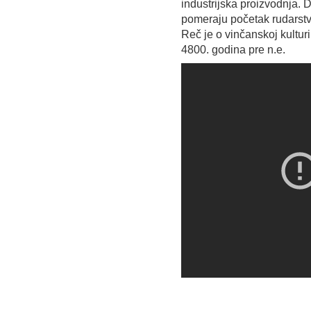
industrijska proizvodnja. 
pomeraju početak rudarstva
Reč je o vinčanskoj kultu
4800. godina pre n.e.