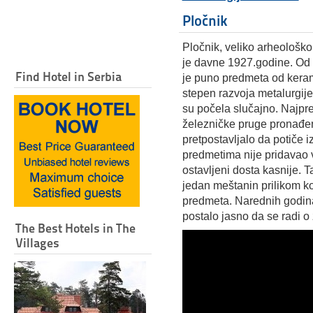
Pločnik
Pločnik, veliko arheološko
je davne 1927.godine. Od
Find Hotel in Serbia
je puno predmeta od keram
stepen razvoja metalurgije 
su počela slučajno. Najpre
železničke pruge pronađen
pretpostavljalo da potiče
predmetima nije pridavao v
ostavljeni dosta kasnije. 
jedan meštanin prilikom k
predmeta. Narednih godina 
postalo jasno da se radi o
The Best Hotels in The
Villages