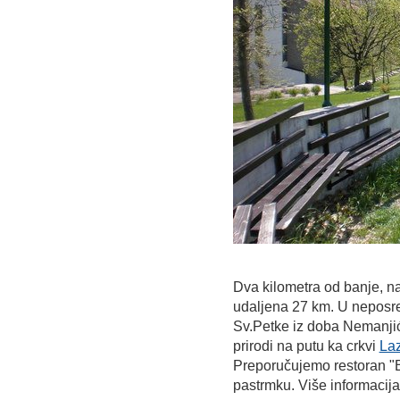
Dva kilometra od banje, na
udaljena 27 km. U neposred
Sv.Petke iz doba Nemanjić
prirodi na putu ka crkvi
Laz
Preporučujemo restoran "B
pastrmku. Više informacija