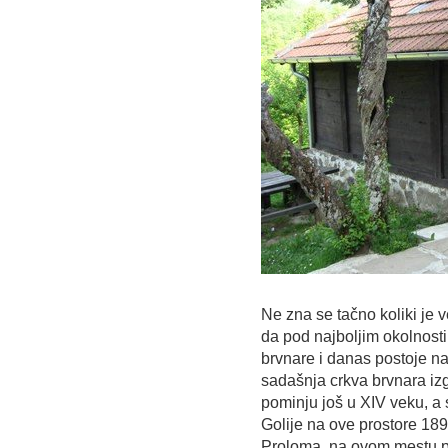
Ne zna se tačno koliki je v
da pod najboljim okolnosti
brvnare i danas postoje n
sadašnja crkva brvnara izg
pominju još u XIV veku, a
Golije na ove prostore 189
Proloma, na ovom mestu pron