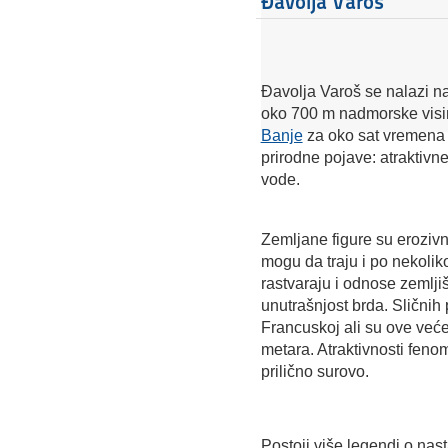
Đavolja Varoš
Đavolja Varoš se nalazi n
oko 700 m nadmorske visin
Banje
za oko sat vremena i
prirodne pojave: atraktivne
vode.
Zemljane figure su erozivn
mogu da traju i po nekoliko
rastvaraju i odnose zemlji
unutrašnjost brda. Sličnih
Francuskoj ali su ove veće
metara. Atraktivnosti feno
prilično surovo.
Postoji više legendi o nas