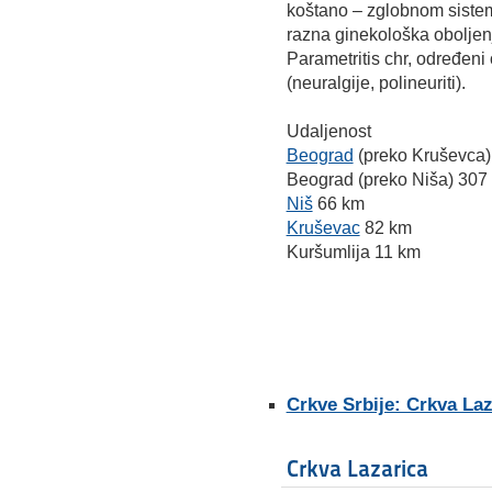
koštano – zglobnom sistem
razna ginekološka oboljenja
Parametritis chr, određeni o
(neuralgije, polineuriti).
Udaljenost
Beograd
(preko Kruševca)
Beograd (preko Niša) 307
Niš
66 km
Kruševac
82 km
Kuršumlija 11 km
Crkve Srbije: Crkva Laz
Crkva Lazarica