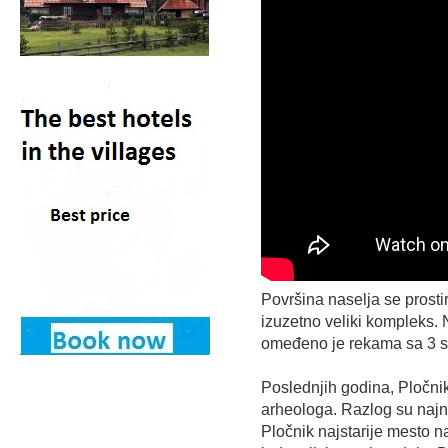
Površina naselja se prostir
izuzetno veliki kompleks. Na
omeđeno je rekama sa 3 s
Poslednjih godina, Pločni
arheologa. Razlog su najno
Pločnik najstarije mesto n