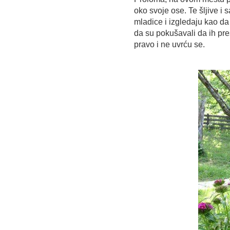
oko svoje ose. Te šljive i s
mladice i izgledaju kao da 
da su pokušavali da ih pre
pravo i ne uvrću se.