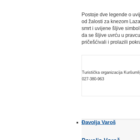
Postoje dve legende o uvija
od žalosti za knezom Lazar
smrt i uvijene šljive simbo
da se šljive uvrću u pravc
pričešćivali i prolazili pokra
Turistička organizacija Kuršumli
027-380-96
Đavolja Varoš