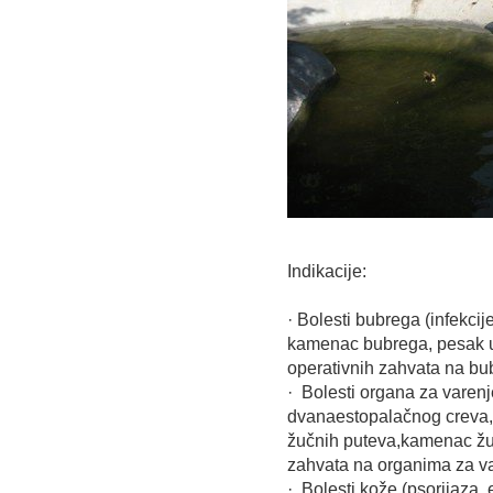
Indikacije:
· Bolesti bubrega (infekci
kamenac bubrega, pesak u
operativnih zahvata na b
· Bolesti organa za varenje 
dvanaestopalačnog creva, k
žučnih puteva,kamenac žuč
zahvata na organima za va
· Bolesti kože (psorijaza, 