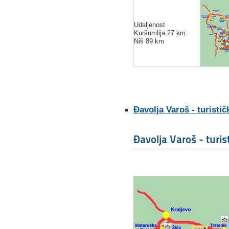
Udaljenost
Kuršumlija 27 km
Niš 89 km
Đavolja Varoš - turistič
Đavolja Varoš - turis