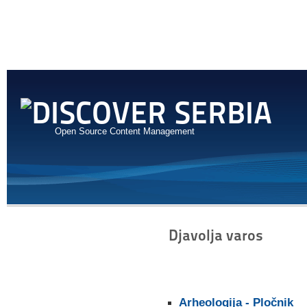
Open Source Content Management
Djavolja varos
Arheologija - Pločnik