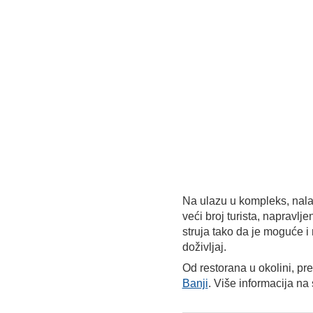
Na ulazu u kompleks, nala
veći broj turista, napravlj
struja tako da je moguće 
doživljaj.
Od restorana u okolini, pr
Banji
. Više informacija na 