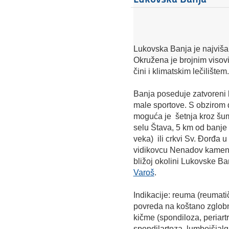
Lukovska Banja je najviša 
Okružena je brojnim visovi
čini i klimatskim lečilištem.
Banja poseduje zatvoreni 
male sportove. S obzirom
moguća je šetnja kroz šum
selu Štava, 5 km od banje 
veka) ili crkvi Sv. Đorđa 
vidikovcu Nenadov kamen 
bližoj okolini Lukovske B
Varoš
.
Indikacije: reuma (reumatič
povreda na koštano zglob
kičme (spondiloza, periart
spondilartoza, lumboišialgi