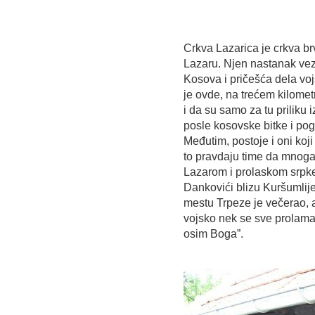
Crkva Lazarica je crkva b
Lazaru. Njen nastanak vez
Kosova i pričešća dela vo
je ovde, na trećem kilome
i da su samo za tu priliku i
posle kosovske bitke i po
Međutim, postoje i oni koji
to pravdaju time da mnoga
Lazarom i prolaskom srpke
Dankovići blizu Kuršumlije
mestu Trpeze je večerao, 
vojsko nek se sve prolama.
osim Boga”.