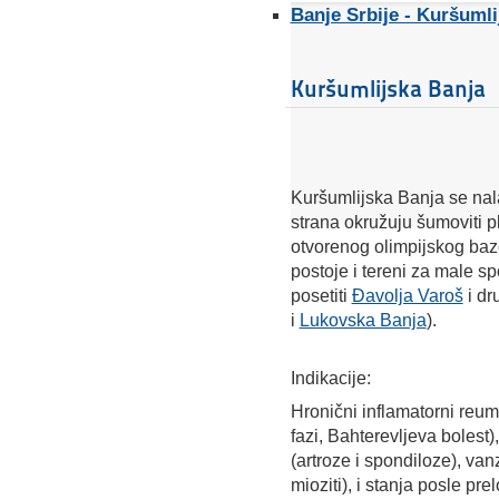
Banje Srbije - Kuršumli
Kuršumlijska Banja
Kuršumlijska Banja se nalaz
strana okružuju šumoviti p
otvorenog olimpijskog baz
postoje i tereni za male sp
posetiti
Đavolja Varoš
i d
i
Lukovska Banja
).
Indikacije:
Hronični inflamatorni reuma
fazi, Bahterevljeva bolest
(artroze i spondiloze), vanz
mioziti), i stanja posle pre