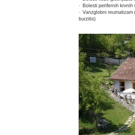
· Bolesti perifernih krvnih
· Vanzglobni reumatizam (fib
burzitis)