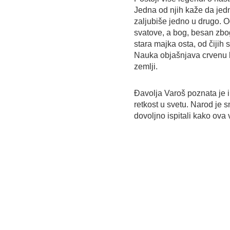
Jedna od njih kaže da jedn
zaljubiše jedno u drugo. 
svatove, a bog, besan zbo
stara majka osta, od čijih 
Nauka objašnjava crvenu 
zemlji.
Đavolja Varoš poznata je i
retkost u svetu. Narod je s
dovoljno ispitali kako ova