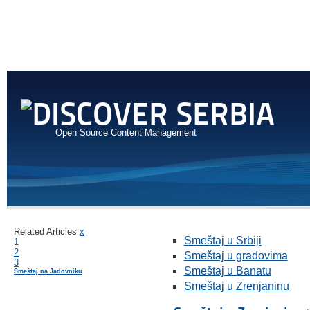
Open Source Content Management
Related Articles
x
Smeštaj u Srbiji
1
2
Smeštaj u gradovima
3
Smeštaj u Banatu
Smeštaj na Jadovniku
Smeštaj u Zrenjaninu