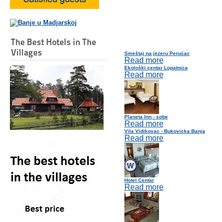
The Best Hotels in The
Villages
Smeštaj na jezeru Perućac
Read more
Ekološki centar Lopatnica
Read more
Planeta Inn - sobe
Read more
Vila Vidikovac - Bukovicka Banja
Read more
Hotel Centar
Read more