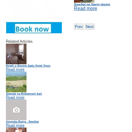
Smeštaj na Staroj planini
Read more
Prev
Next
Related Articles
Hoteli u Novom Sadu Hotel Vigor
Read more
Smestaj na Bobanovoj bari
Read more
Atomska Banja - Smeštaj
Read more