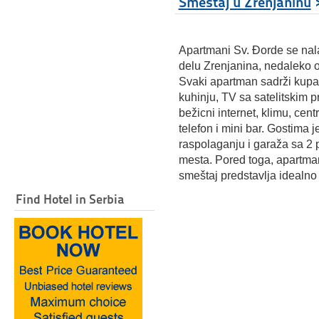
Smeštaj u Zrenjaninu
Apartmani Sv. Ðorde se na
delu Zrenjanina, nedaleko o
Svaki apartman sadrži kupat
kuhinju, TV sa satelitskim 
bežicni internet, klimu, cent
telefon i mini bar. Gostima j
raspolaganju i garaža sa 2 
mesta. Pored toga, apartman
smeštaj predstavlja idealno
Find Hotel in Serbia