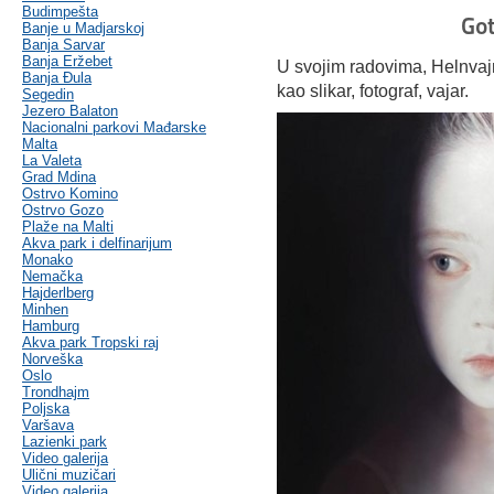
Budimpešta
Got
Banje u Madjarskoj
Banja Sarvar
Banja Eržebet
U svojim radovima, Helnvajn
Banja Ðula
kao slikar, fotograf, vajar.
Segedin
Jezero Balaton
Nacionalni parkovi Mađarske
Malta
La Valeta
Grad Mdina
Ostrvo Komino
Ostrvo Gozo
Plaže na Malti
Akva park i delfinarijum
Monako
Nemačka
Hajderlberg
Minhen
Hamburg
Akva park Tropski raj
Norveška
Oslo
Trondhajm
Poljska
Varšava
Lazienki park
Video galerija
Ulični muzičari
Video galerija