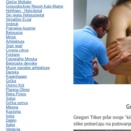
Glečer Moltaler
Grossglockner Resort Kals-Matrei
Hohfigen - Hohcilertal
Ski regija Hohpustertal
Skijalište Ectal
Insbruk
Pokrajine Austrije
Belorusija
Minsk
Arhitektura
Stari grad
Crvena crkva
Fontane
Fotografije Minska
Beloruske devojke
Muzej narodne arhitekture
Danska
Kopenhagen
Grčka
Ostrvo Krit
Planina Olimp
Reka Pinios
Solun
Grčka ostrva
G
Mikena
Kastorija
Irska
Gregori Tilker piše svoje "
Dablin
slike potsećaju na putovan
Italija
Venecija