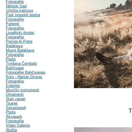
Fotografije
Nikitski Sad
Izložba kaktusa
Park tropskih leptira
Fotografije
Partenit
Fotografije
Livadijski dvorac
Fotografije
Pećine Ai-Petre
Balaklava
Muzej Balaklava
Fotografije
Plaže
Tvrdjava Čembalo
Bahčisaraj
Fotografije Bahčisaraja
Krim - Hanski Dvorac
Fotografije
Enterijer
Muzički instrumenti
Ornamenti
Stari zanati
Tkanje
Sevastopolj
T
Plaže
Akvapark
Fotografije
Video Galerija
Alušta