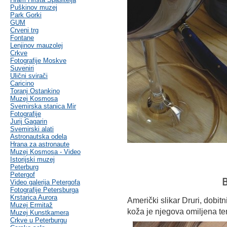
Puškinov muzej
Park Gorki
GUM
Crveni trg
Fontane
Lenjinov mauzolej
Crkve
Fotografije Moskve
Suveniri
Ulični svirači
Caricino
Toranj Ostankino
Muzej Kosmosa
Svemirska stanica Mir
Fotografije
Jurij Gagarin
Svemirski alati
Astronautska odela
Hrana za astronaute
Muzej Kosmosa - Video
Istorijski muzej
Peterburg
Petergof
B
Video galerija Petergofa
Fotografije Petersburga
Krstarica Aurora
Američki slikar Druri, dobit
Muzej Ermitaž
koža je njegova omiljena t
Muzej Kunstkamera
Crkve u Peterburgu