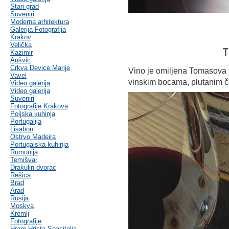
Stari grad
Suveniri
Moderna arhitektura
Galerija Fotografija
Krakov
Velička
T
Kazimir
Aušvic
Crkva Device Marije
Vino je omiljena Tomasova t
Vavel
vinskim bocama, plutanim č
Video galerija
Video galerija
Suveniri
Fotografije Krakova
Poljska kuhinja
Portugalija
Lisabon
Ostrvo Madeira
Portugalska kuhinja
Rumunija
Temišvar
Drakulin dvorac
Rešica
Brad
Arad
Rusija
Moskva
Kremlj
Fotografije
Hram Hrista Spasitelja