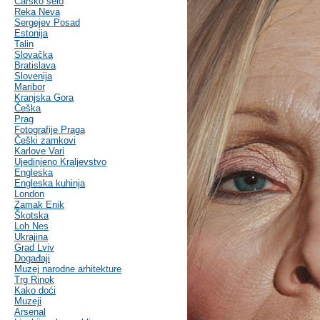
Carsko selo
Reka Neva
Sergejev Posad
Estonija
Talin
Slovačka
Bratislava
Slovenija
Maribor
Kranjska Gora
Češka
Prag
Fotografije Praga
Češki zamkovi
Karlove Vari
Ujedinjeno Kraljevstvo
Engleska
Engleska kuhinja
London
Zamak Enik
Škotska
Loh Nes
Ukrajina
Grad Lviv
Događaji
Muzej narodne arhitekture
Trg Rinok
Kako doći
Muzeji
Arsenal