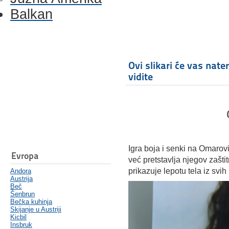
Balkan
Ovi slikari će vas nate
vidite
Igra boja i senki na Omarov
Evropa
već pretstavlja njegov zašt
prikazuje lepotu tela iz svih
Andora
Austrija
Beč
Šenbrun
Bečka kuhinja
Skijanje u Austriji
Kicbil
Insbruk