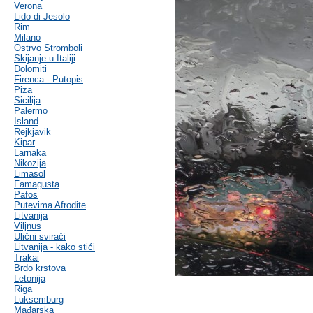
Verona
Lido di Jesolo
Rim
Milano
Ostrvo Stromboli
Skijanje u Italiji
Dolomiti
Firenca - Putopis
Piza
Sicilija
Palermo
Island
Rejkjavik
Kipar
Larnaka
Nikozija
Limasol
Famagusta
Pafos
Putevima Afrodite
Litvanija
Viljnus
Ulični svirači
Litvanija - kako stići
Trakai
Brdo krstova
Letonija
Riga
Luksemburg
Mađarska