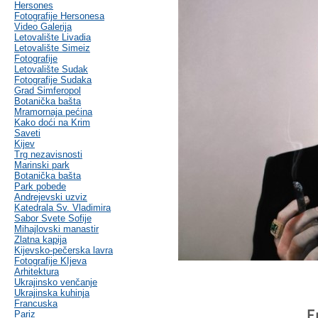
Hersones
Fotografije Hersonesa
Video Galerija
Letovalište Livadia
Letovalište Simeiz
Fotografije
Letovalište Sudak
Fotografije Sudaka
Grad Simferopol
Botanička bašta
Mramornaja pećina
Kako doći na Krim
Saveti
Kijev
Trg nezavisnosti
Marinski park
Botanička bašta
Park pobede
Andrejevski uzviz
Katedrala Sv. Vladimira
Sabor Svete Sofije
Mihajlovski manastir
Zlatna kapija
Kijevsko-pečerska lavra
Fotografije KIjeva
Arhitektura
Ukrajinsko venčanje
Ukrajinska kuhinja
Francuska
E
Pariz