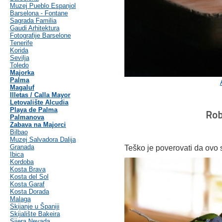
Muzej Pueblo Espanjol
Barselona - Fontane
Sagrada Familia
Gaudi Arhitektura
Fotografije Barselone
Tenerife
Korida
Sevilja
Toledo
Majorka
Palma
Magaluf
Illetas / Calla Mayor
Letovalište Alcudia
Playa de Palma
Rob
Palmanova
Zabava na Majorci
Bilbao
Muzej Salvadora Dalija
Granada
Teško je poverovati da ovo 
Ibica
Kordoba
Kosta Brava
Kosta del Sol
Kosta Garaf
Kosta Dorada
Malaga
Skijanje u Španiji
Skijalište Bakeira
Sijera Nevada