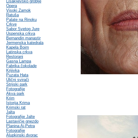
Lisakijevsko groblje
Opera
Visoki Zamok
Ratuša
Palate na Rinoku
Crkve
Sabor Svetog Jure
Uspenska crkva
Bernandin manastir
Jermenska katedrala
Kapela Boim
Latinska crkva
Restorani
Gasna Lampa
Fabrika čokolade
Krijivka
Puzata Hata
Ulični svirači
Strijski park
Fotografije
Akva park
Krim
Istorija Krima
Krimski rat
Jalta
Fotografije Jalte
Lastavičje gnezdo
Planina Ai-Petra
Fotografije
Alupkinski dvorac