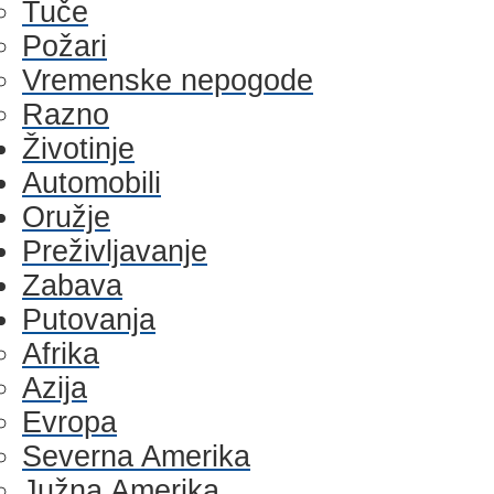
Tuče
Požari
Vremenske nepogode
Razno
Životinje
Automobili
Oružje
Preživljavanje
Zabava
Putovanja
Afrika
Azija
Evropa
Severna Amerika
Južna Amerika