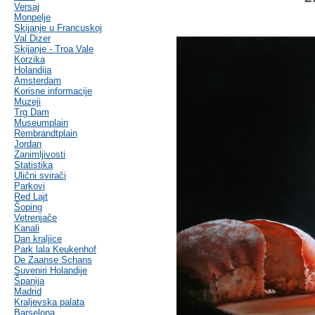
Versaj
Monpelje
Skijanje u Francuskoj
Val Dizer
Skijanje - Troa Vale
Korzika
Holandija
Amsterdam
Korisne informacije
Muzeji
Trg Dam
Museumplain
Rembrandtplain
Jordan
Zanimljivosti
Statistika
Ulični svirači
Parkovi
Red Lajt
Šoping
Vetrenjače
Kanali
Dan kraljice
Park lala Keukenhof
De Zaanse Schans
Suveniri Holandije
Španija
Madrid
Kraljevska palata
Barselona