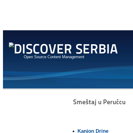
Open Source Content Management
Smeštaj u Perućcu
Kanjon Drine