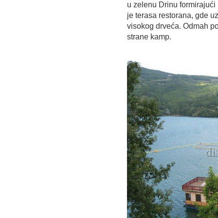
u zelenu Drinu formirajuć
je terasa restorana, gde u
visokog drveća. Odmah pore
strane kamp.