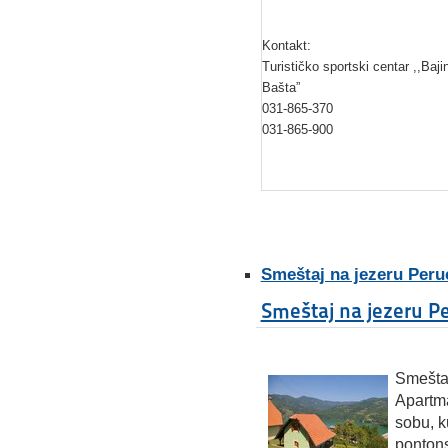
Kontakt:
Turističko sportski centar ,,Baji
Bašta”
031-865-370
031-865-900
Smeštaj na jezeru Peru
Smeštaj na jezeru P
Smešta
Apartm
sobu, k
ponton