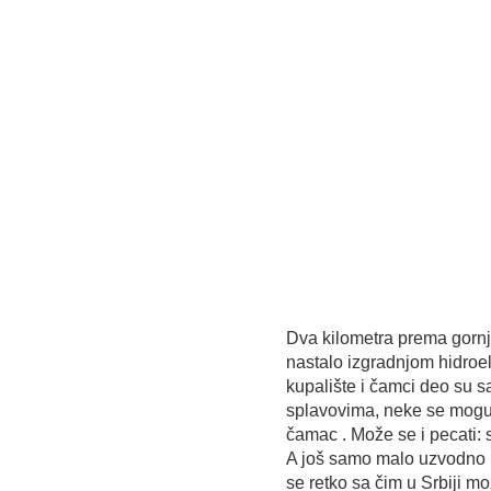
Dva kilometra prema gornj
nastalo izgradnjom hidroel
kupalište i čamci deo su sa
splavovima, neke se mogu i
čamac . Može se i pecati: 
A još samo malo uzvodno i 
se retko sa čim u Srbiji mo