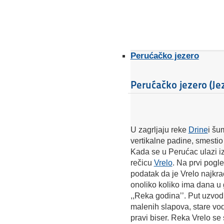
Perućačko jezero
Perućačko jezero (Je
U zagrljaju reke
Drine
i
šum
vertikalne padine, smestio
Kada se u Perućac ulazi iz
rečicu
Vrelo
. Na prvi pogl
podatak da je Vrelo najkr
onoliko koliko ima dana u 
,,Reka godina’’. Put uzvod
malenih slapova, stare vod
pravi biser.
Reka Vrelo se 