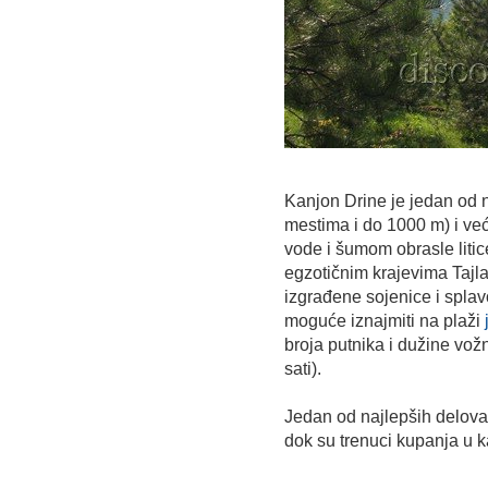
Kanjon Drine je jedan od 
mestima i do 1000 m) i već
vode i šumom obrasle litic
egzotičnim krajevima Tajla
izgrađene sojenice i splavo
moguće iznajmiti na plaži
broja putnika i dužine vožn
sati).
Jedan od najlepših delova
dok su trenuci kupanja u 