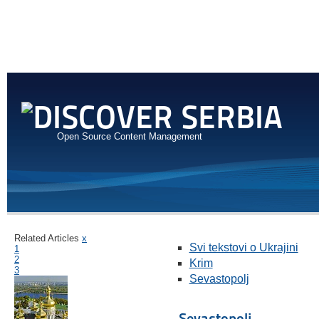
Open Source Content Management
Related Articles
x
Svi tekstovi o Ukrajini
1
2
Krim
3
Sevastopolj
Sevastopolj