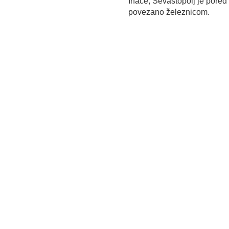
Inače, Sevastopolj je pored
povezano železnicom.