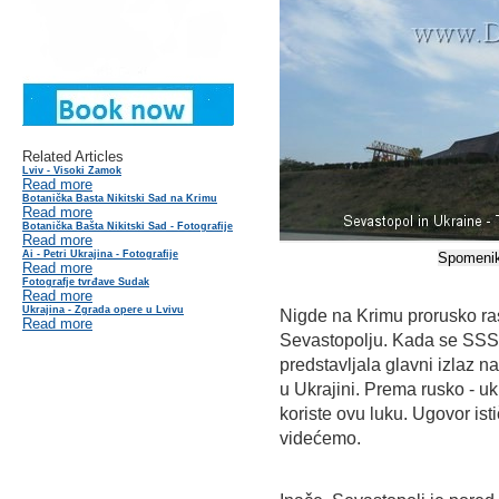
Related Articles
Lviv - Visoki Zamok
Read more
Botanička Basta Nikitski Sad na Krimu
Read more
Botanička Bašta Nikitski Sad - Fotografije
Read more
Ai - Petri Ukrajina - Fotografije
Spomenik
Read more
Fotografje tvrđave Sudak
Read more
Ukrajina - Zgrada opere u Lvivu
Nigde na Krimu prorusko ras
Read more
Sevastopolju. Kada se SSSR
predstavljala glavni izlaz n
u Ukrajini. Prema rusko - u
koriste ovu luku. Ugovor isti
videćemo.