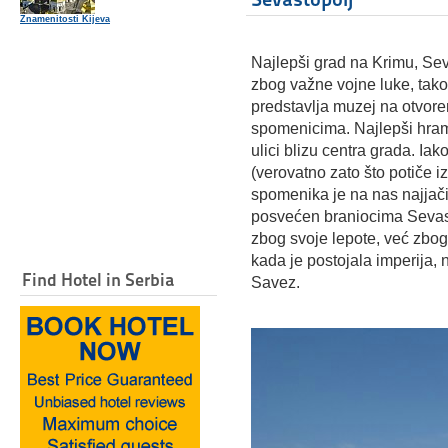
Znamenitosti Kijeva
Najlepši grad na Krimu, Sev
zbog važne vojne luke, tako 
predstavlja muzej na otvor
spomenicima. Najlepši hram,
ulici blizu centra grada. Iak
(verovatno zato što potiče i
spomenika je na nas najjač
posvećen braniocima Sevas
zbog svoje lepote, već zbog
kada je postojala imperija,
Find Hotel in Serbia
Savez.