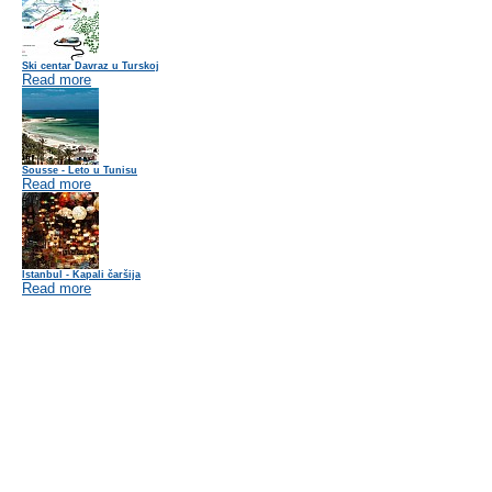
Ski centar Davraz u Turskoj
Read more
Sousse - Leto u Tunisu
Read more
Istanbul - Kapali čaršija
Read more