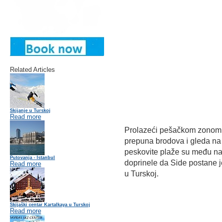
Related Articles
Skijanje u Turskoj
Read more
Prolazeći pešačkom zonom d
prepuna brodova i gleda na
peskovite plaže su među naj
Putovanja - Istanbul
doprinele da Side postane j
Read more
u Turskoj.
Skijaški centar Kartalkaya u Turskoj
Read more