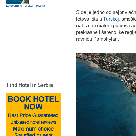
Letovanje u Turskoj - Alanja
Side je jedno od najprivlačn
letovališta u
Turskoj
, smešt
nalazi na malom poluostrvu
prekrasne i šarenolike regi
ravnicu Pamphylan.
Find Hotel in Serbia