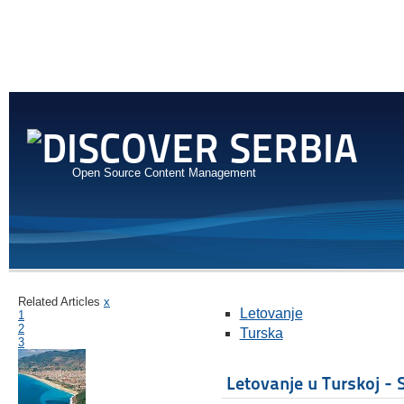
Open Source Content Management
Related Articles
x
Letovanje
1
2
Turska
3
Letovanje u Turskoj - 