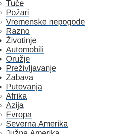
Tuče
Požari
Vremenske nepogode
Razno
Životinje
Automobili
Oružje
Preživljavanje
Zabava
Putovanja
Afrika
Azija
Evropa
Severna Amerika
Južna Amerika