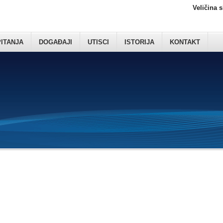
Veličina 
PITANJA
DOGAĐAJI
UTISCI
ISTORIJA
KONTAKT