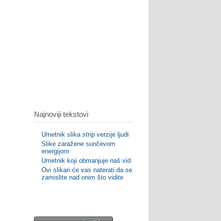
Najnoviji tekstovi
Umetnik slika strip verzije ljudi
Slike zaražene sunčevom
energijom
Umetnik koji obmanjuje naš vid
Ovi slikari će vas naterati da se
zamislite nad onim što vidite