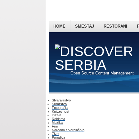
HOME
SMEŠTAJ
RESTORANI
Open Source Content Management
Stvaralaštvo
Slikarstvo
Fotografija
Književnost
Dizajn
Reklama
Muzika
Film
Narodno stvaralaštvo
Život
Porodica