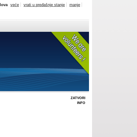
slova
veće
vrati u pređašnje stanje
manje
ZATVORI
INFO