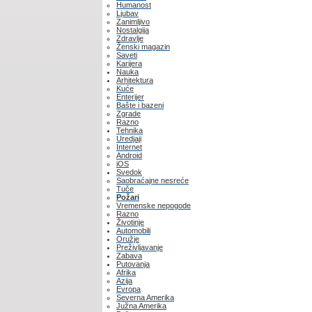
Humanost
Ljubav
Zanimljivo
Nostalgija
Zdravlje
Ženski magazin
Saveti
Karijera
Nauka
Arhitektura
Kuće
Enterijer
Bašte i bazeni
Zgrade
Razno
Tehnika
Uredjaji
Internet
Android
iOS
Svedok
Saobraćajne nesreće
Tuče
Požari
Vremenske nepogode
Razno
Životinje
Automobili
Oružje
Preživljavanje
Zabava
Putovanja
Afrika
Azija
Evropa
Severna Amerika
Južna Amerika