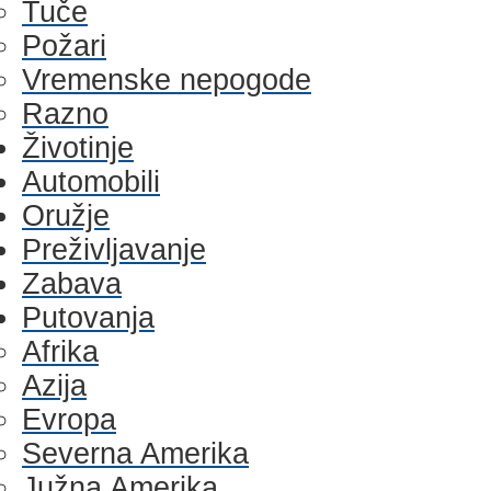
Tuče
Požari
Vremenske nepogode
Razno
Životinje
Automobili
Oružje
Preživljavanje
Zabava
Putovanja
Afrika
Azija
Evropa
Severna Amerika
Južna Amerika