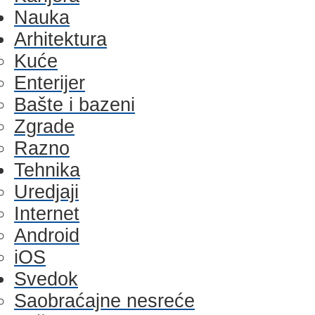
Nauka
Arhitektura
Kuće
Enterijer
Bašte i bazeni
Zgrade
Razno
Tehnika
Uredjaji
Internet
Android
iOS
Svedok
Saobraćajne nesreće