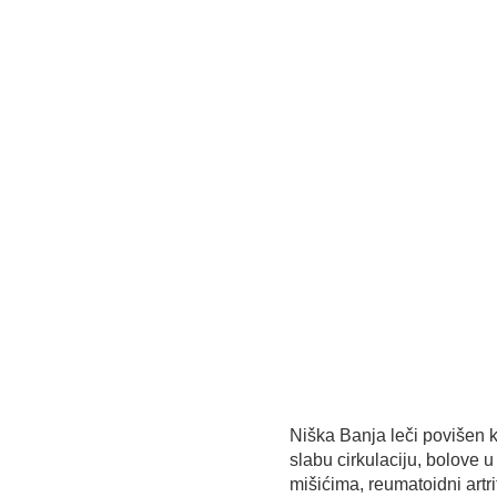
Niška Banja leči povišen kr
slabu cirkulaciju, bolove 
mišićima, reumatoidni artri