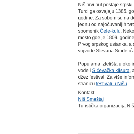
Niš prvi put postaje srpsk
Turci ga osvajaju 1385. go
godine. Za sobom su na de
jednu od najočuvanijih tv
spomenik
Ćele-kulu
. Neko
mesto gde je 1809. godine
Prvog srpskog ustanka, a 
vojvode Stevana Sinđelića
Popularna izletišta u okol
vode i
Sićevačka klisura
, 
džez festival. Za više inf
stranicu
festivali u Nišu
.
Kontakt
Niš Smeštaj
Turistička organizacija N