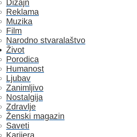
Dizajn
Reklama
Muzika
Film
Narodno stvaralaštvo
Život
Porodica
Humanost
Ljubav
Zanimljivo
Nostalgija
Zdravlje
Ženski magazin
Saveti
Karijera