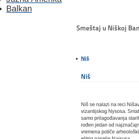
Balkan
Smeštaj u Niškoj Ban
Niš
Niš
Niš se nalazi na reci Niša
vizantijskog Nysosa. Smat
samo prilagođavanja stari
rođen jedan od najznačajni
vremena potiče arheološki 
elitno naselje Naisusa.