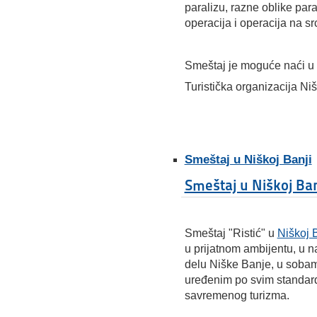
paralizu, razne oblike par
operacija i operacija na s
Smeštaj je moguće naći u 
Turistička organizacija N
Smeštaj u Niškoj Banji
Smeštaj u Niškoj Ban
Smeštaj "Ristić" u
Niškoj 
u prijatnom ambijentu, u n
delu Niške Banje, u soba
uređenim po svim standar
savremenog turizma.