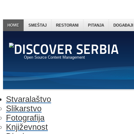
HOME
SMEŠTAJ
RESTORANI
PITANJA
DOGAĐAJI
Open Source Content Management
Stvaralaštvo
Slikarstvo
Fotografija
Književnost