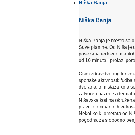
Niška Banja
Niška Banja
Niška Banja je mesto sa 
Suve planine. Od Niša je 
povezana redovnom autobu
od 10 minuta i prolazi por
Osim zdravstvenog turizma,
sportske aktivnosti: fudbals
dvorana, trim staza koja s
zatvoren bazen sa termal
Nišavska kotlina okružena 
pravci dominantnih vetrova
Nekoliko kilometara od Ni
pogodna za slobodno penj