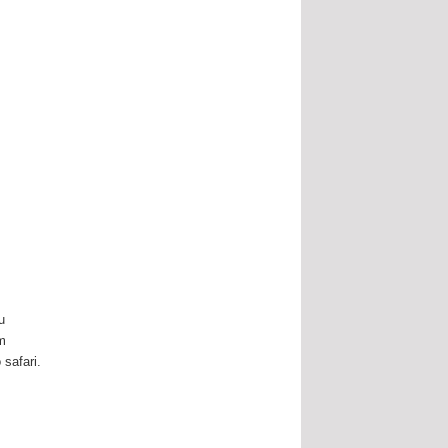
u
im
 safari.