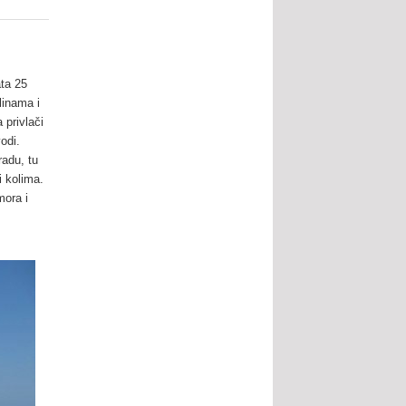
ata 25
linama i
 privlači
odi.
adu, tu
i kolima.
mora i