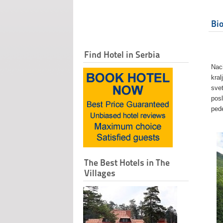
Bi
Find Hotel in Serbia
Naci
kra
svet
posl
ped
The Best Hotels in The
Villages