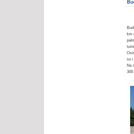
Bu
Bud
km 
palm
turi
Osi
su 
Na 
300