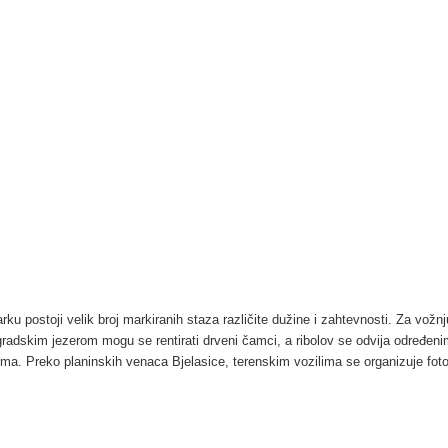
rku postoji velik broj markiranih staza različite dužine i zahtevnosti. Za vožnj
radskim jezerom mogu se rentirati drveni čamci, a ribolov se odvija određen
ma. Preko planinskih venaca Bjelasice, terenskim vozilima se organizuje foto