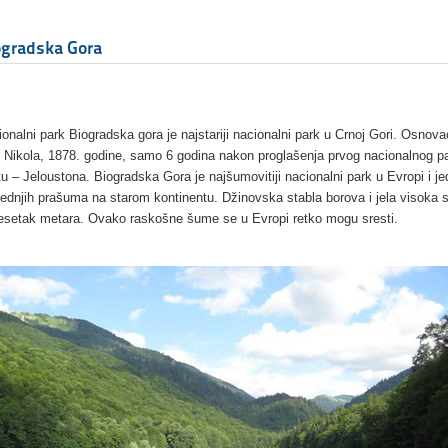
ogradska Gora
onalni park Biogradska gora je najstariji nacionalni park u Crnoj Gori. Osnova
lj Nikola, 1878. godine, samo 6 godina nakon proglašenja prvog nacionalnog p
u – Jeloustona. Biogradska Gora je najšumovitiji nacionalni park u Evropi i j
ednjih prašuma na starom kontinentu. Džinovska stabla borova i jela visoka s
esetak metara. Ovako raskošne šume se u Evropi retko mogu sresti.