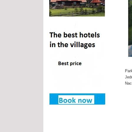
Park
Jedn
Nac