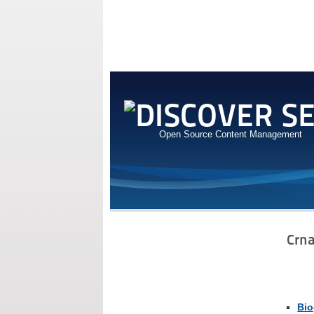
Open Source Content Management
Crn
Bio