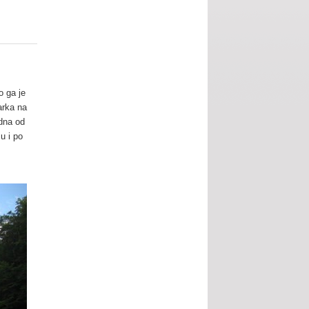
o ga je
arka na
edna od
u i po