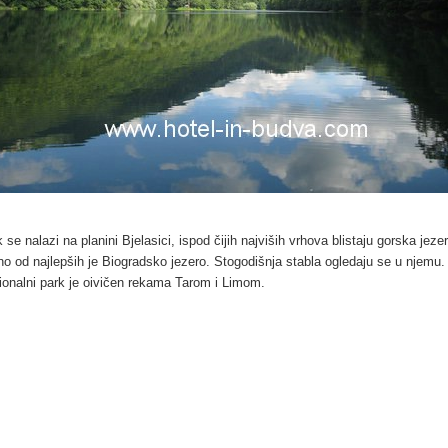
 se nalazi na planini Bjelasici, ispod čijih najviših vrhova blistaju gorska jeze
o od najlepših je Biogradsko jezero. Stogodišnja stabla ogledaju se u njemu.
ionalni park je oivičen rekama Tarom i Limom.