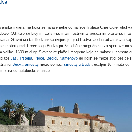
dva
vanska rivijera, na kojoj se nalaze neke od najlepših plaža Crne Gore, obuhv
obale. Odlikuje se brojnim zalivima, malim ostrvima, peščanim plažama, mas
ama. Glavni centar Budvanske rivijere je grad Budva. Jedna od atrakcija koja
ste je stari grad. Pored toga Budva pruža odlične mogućnosti za sportove na v
m velike, 1600 m duge Slovenske plaže i Mogrena koje se nalaze u samom gr
i plaže
Jaz
,
Trstena
,
Ploče
,
Bečići
,
Kamenovo
do kojih se može stići pešice il
stranici
Budva Smeštaj
može se naći
smeštaj u Budvi
, udaljen 10 minuta od 
 metara od autobuske stanice.