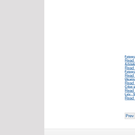
Fotogra
Read
Arhitek
Read
Fotogra
Read
Ukrajin
Read
Crkve u
Read
Lviv - S
Read
Prev