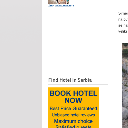
Ukrajinsko venčanje
Simei
na pu
se na
veliki
Find Hotel in Serbia