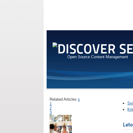
Open Source Content Management
Related Articles
x
Svi
1
2
Kr
3
Leto