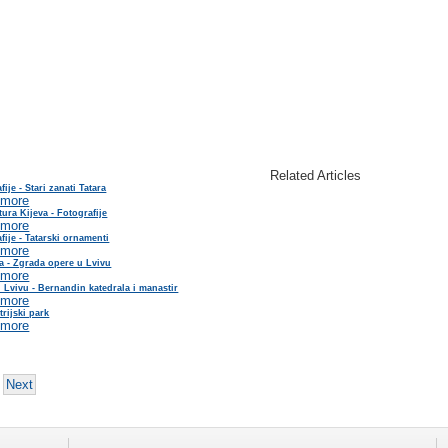
Related Articles
fije - Stari zanati Tatara
 more
tura Kijeva - Fotografije
 more
fije - Tatarski ornamenti
 more
a - Zgrada opere u Lvivu
 more
 Lvivu - Bernandin katedrala i manastir
 more
trijski park
 more
Next