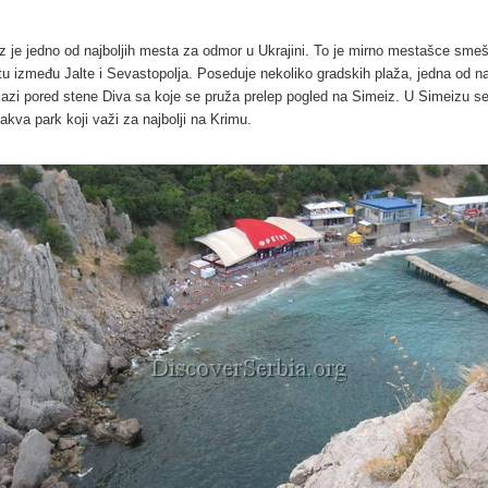
z je jedno od najboljih mesta za odmor u Ukrajini. To je mirno mestašce sme
tu između Jalte i Sevastopolja. Poseduje nekoliko gradskih plaža, jedna od na
lazi pored stene Diva sa koje se pruža prelep pogled na Simeiz. U Simeizu se
 akva park koji važi za najbolji na Krimu.