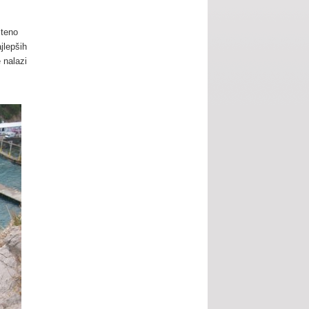
šteno
jlepših
 nalazi