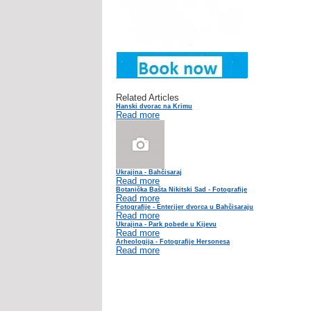
Related Articles
Hanski dvorac na Krimu
Read more
Ukrajina - Bahčisaraj
Read more
Botanička Bašta Nikitski Sad - Fotografije
Read more
Fotografije - Enterijer dvorca u Bahčisaraju
Read more
Ukrajina - Park pobede u Kijevu
Read more
Arheologija - Fotografije Hersonesa
Read more