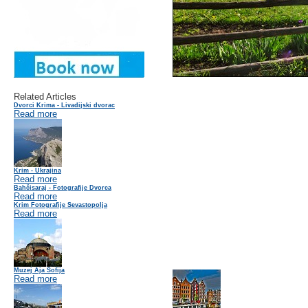
Related Articles
Dvorci Krima - Livadijski dvorac
Read more
Krim - Ukrajina
Read more
Bahčisaraj - Fotografije Dvorca
Read more
Krim Fotografije Sevastopolja
Read more
Muzej Aja Sofija
Read more