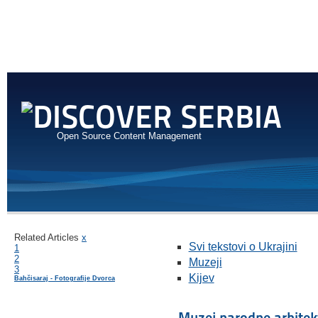
Open Source Content Management
Related Articles
x
Svi tekstovi o Ukrajini
1
2
Muzeji
3
Kijev
Bahčisaraj - Fotografije Dvorca
Muzej narodne arhitek