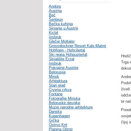
Andora
Austrija
Beč
Šenbrun
Bečka kuhinja
Skijanje u Austriji
Kicbil
Insbruk
Glečer Moltaler
Grossglockner Resort Kals-Matrei
Hohfigen - Hohcilertal
Ski regija Hohpustertal
Hrešč
Skijalište Ectal
Trga 
Insbruk
Pokrajine Austrije
dokum
Belorusija
Minsk
Andre
Arhitektura
Podol
Stari grad
živeli
Crvena crkva
Fontane
održav
Fotografije Minska
te nać
Beloruske devojke
Muzej narodne arhitekture
Pored
Danska
Kopenhagen
sovje
Grčka
čijoj
Ostrvo Krit
Planina Olimp