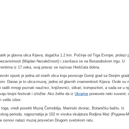
atik je glavna ulica Kijeva, dugačka 1.2 km. Počinje od Trga Evrope, prolazi 
nezavistnosti (Majdan Nezaležnosti) i završava se na Besarabskom trgu. U
entima iz 17.veka, ovaj pravac se nazivao Hreščata dolina.
evski spusk je jedna od starih ulica koja povezuje Gornji grad sa Donjim gra
om. Danas je to ulica-muzej, jedna od glavnih znamenitosti Kijeva. Ovde su
 i radili mnogi poznati naučnici, književnici, slikari, kompozitori, a sada se u nj
aju brojni festivali i izložbe. Ako želite da iz
Ukrajine
ponesete neki suvenir, 
i veliki izbor.
 toga, vredi posetiti Muzej Černobilja, Marinski dvorac, Botaničku baštu. Iz
tskog perioda, najpoznatija je 102 m visoka skulptura Rodjina Mać (Родинa-М
 se osnovi nalazi muzej posvećen Drugom svetskom ratu.