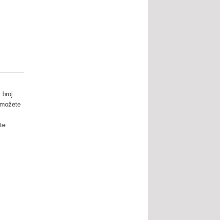
 broj
, možete
te