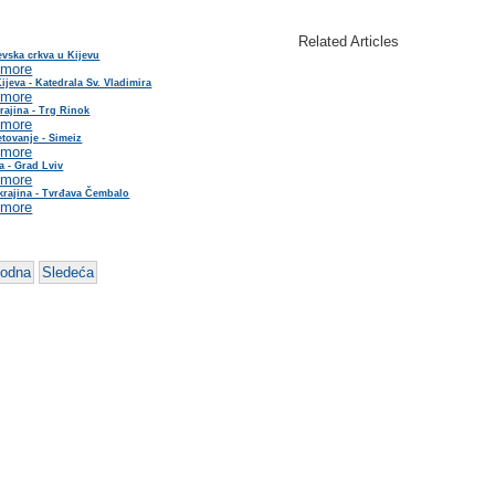
Related Articles
vska crkva u Kijevu
 more
ijeva - Katedrala Sv. Vladimira
 more
rajina - Trg Rinok
 more
tovanje - Simeiz
 more
a - Grad Lviv
 more
krajina - Tvrđava Čembalo
 more
hodna
Sledeća