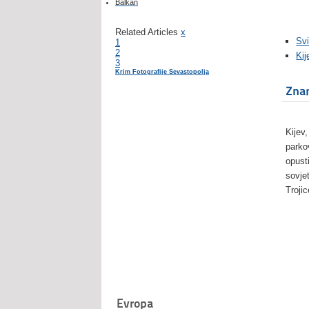
Balkan
Related Articles
x
Svi
1
2
Kij
3
Krim Fotografije Sevastopolja
Znam
Kijev,
parko
opust
sovjet
Trojic
Evropa