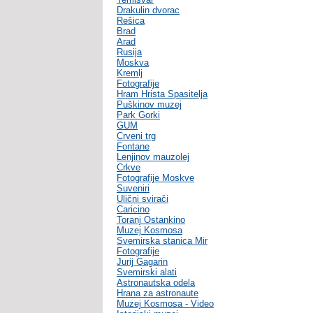
Drakulin dvorac
Rešica
Brad
Arad
Rusija
Moskva
Kremlj
Fotografije
Hram Hrista Spasitelja
Puškinov muzej
Park Gorki
GUM
Crveni trg
Fontane
Lenjinov mauzolej
Crkve
Fotografije Moskve
Suveniri
Ulični svirači
Caricino
Toranj Ostankino
Muzej Kosmosa
Svemirska stanica Mir
Fotografije
Jurij Gagarin
Svemirski alati
Astronautska odela
Hrana za astronaute
Muzej Kosmosa - Video