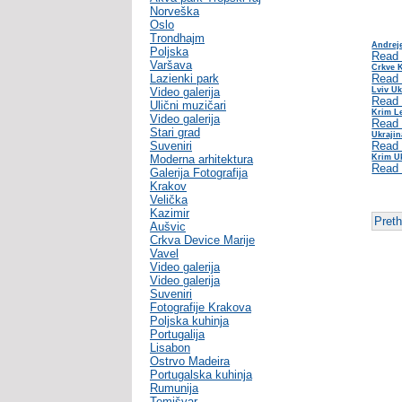
Norveška
Oslo
Trondhajm
Andreje
Poljska
Read
Varšava
Crkve K
Lazienki park
Read
Video galerija
Lviv Uk
Read
Ulični muzičari
Krim Le
Video galerija
Read
Stari grad
Ukrajin
Suveniri
Read
Moderna arhitektura
Krim U
Read
Galerija Fotografija
Krakov
Velička
Kazimir
Pret
Aušvic
Crkva Device Marije
Vavel
Video galerija
Video galerija
Suveniri
Fotografije Krakova
Poljska kuhinja
Portugalija
Lisabon
Ostrvo Madeira
Portugalska kuhinja
Rumunija
Temišvar