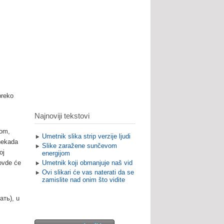
preko
Najnoviji tekstovi
dom,
Umetnik slika strip verzije ljudi
 nekada
Slike zaražene sunčevom
oj
energijom
ovde će
Umetnik koji obmanjuje naš vid
Ovi slikari će vas naterati da se
zamislite nad onim što vidite
ать), u