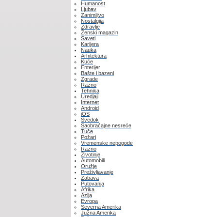
Humanost
Ljubav
Zanimljivo
Nostalgija
Zdravlje
Ženski magazin
Saveti
Karijera
Nauka
Arhitektura
Kuće
Enterijer
Bašte i bazeni
Zgrade
Razno
Tehnika
Uredjaji
Internet
Android
iOS
Svedok
Saobraćajne nesreće
Tuče
Požari
Vremenske nepogode
Razno
Životinje
Automobili
Oružje
Preživljavanje
Zabava
Putovanja
Afrika
Azija
Evropa
Severna Amerika
Južna Amerika