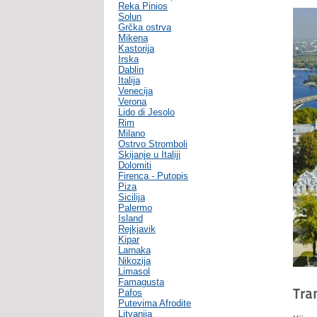
Reka Pinios
Solun
Grčka ostrva
Mikena
Kastorija
Irska
Dablin
Italija
Venecija
Verona
Lido di Jesolo
Rim
Milano
Ostrvo Stromboli
Skijanje u Italiji
Dolomiti
Firenca - Putopis
Piza
Sicilija
Palermo
Island
Rejkjavik
Kipar
Larnaka
Nikozija
Limasol
Famagusta
Tra
Pafos
Putevima Afrodite
Litvanija