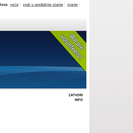
slova
veće
vrati u pređašnje stanje
manje
ZATVORI
INFO