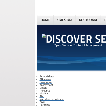
HOME
SMEŠTAJ
RESTORANI
Open Source Content Management
Stvaralaštvo
Slikarstvo
Fotografija
Književnost
Dizajn
Reklama
Muzika
Film
Narodno stvaralaštvo
Život
Porodica