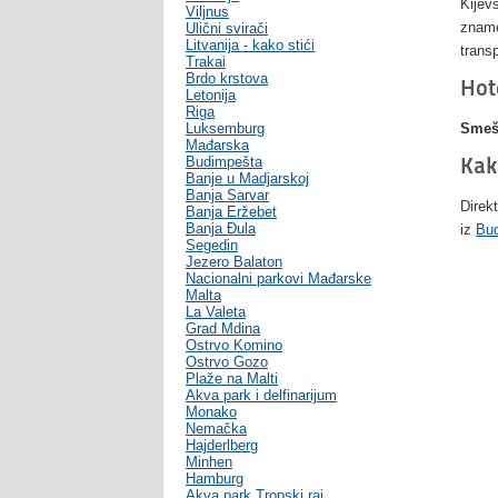
Kijev
Viljnus
zname
Ulični svirači
Litvanija - kako stići
trans
Trakai
Brdo krstova
Hote
Letonija
Riga
Luksemburg
Smešt
Mađarska
Kak
Budimpešta
Banje u Madjarskoj
Banja Sarvar
Direkt
Banja Eržebet
Banja Ðula
iz
Bu
Segedin
Jezero Balaton
Nacionalni parkovi Mađarske
Malta
La Valeta
Grad Mdina
Ostrvo Komino
Ostrvo Gozo
Plaže na Malti
Akva park i delfinarijum
Monako
Nemačka
Hajderlberg
Minhen
Hamburg
Akva park Tropski raj