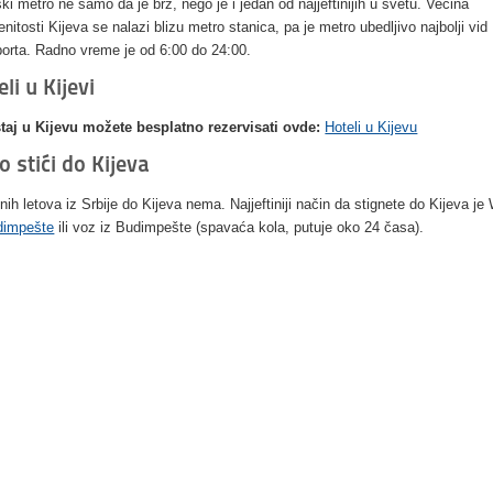
ski metro ne samo da je brz, nego je i jedan od najjeftinijih u svetu. Većina
nitosti Kijeva se nalazi blizu metro stanica, pa je metro ubedljivo najbolji vid
porta. Radno vreme je od 6:00 do 24:00.
li u Kijevi
aj u Kijevu možete besplatno rezervisati ovde:
Hoteli u Kijevu
o stići do Kijeva
nih letova iz Srbije do Kijeva nema. Najjeftiniji način da stignete do Kijeva je 
dimpešte
ili voz iz Budimpešte (spavaća kola, putuje oko 24 časa).