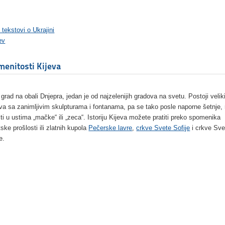
 tekstovi o Ukrajini
ev
enitosti Kijeva
 grad na obali Dnjepra, jedan je od najzelenijih gradova na svetu. Postoji veliki
va sa zanimljivim skulpturama i fontanama, pa se tako posle naporne šetnje
iti u ustima „mačke“ ili „zeca“. Istoriju Kijeva možete pratiti preko spomenika
ske prošlosti ili zlatnih kupola
Pečerske lavre
,
crkve Svete Sofije
i crkve Sve
e.