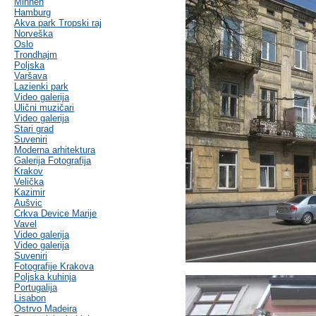
Minhen
Hamburg
Akva park Tropski raj
Norveška
Oslo
Trondhajm
Poljska
Varšava
Lazienki park
Video galerija
Ulični muzičari
Video galerija
Stari grad
Suveniri
Moderna arhitektura
Galerija Fotografija
Krakov
Velička
Kazimir
Aušvic
Crkva Device Marije
Vavel
Video galerija
Video galerija
Suveniri
Fotografije Krakova
Poljska kuhinja
Portugalija
Lisabon
Ostrvo Madeira