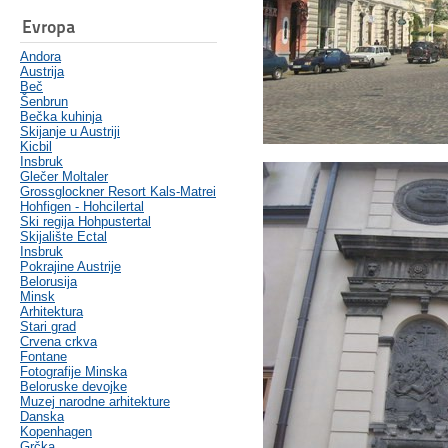
Evropa
Andora
Austrija
Beč
Šenbrun
Bečka kuhinja
Skijanje u Austriji
Kicbil
Insbruk
Glečer Moltaler
Grossglockner Resort Kals-Matrei
Hohfigen - Hohcilertal
Ski regija Hohpustertal
Skijalište Ectal
Insbruk
Pokrajine Austrije
Belorusija
Minsk
Arhitektura
Stari grad
Crvena crkva
Fontane
Fotografije Minska
Beloruske devojke
Muzej narodne arhitekture
Danska
Kopenhagen
Grčka