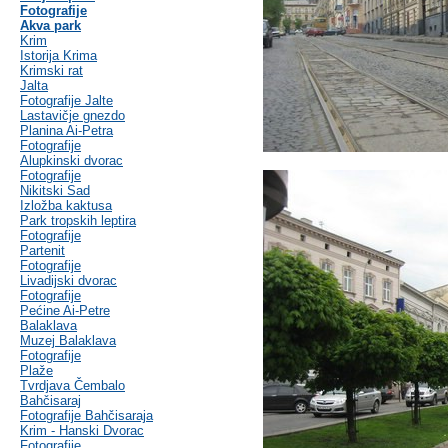
Fotografije
Akva park
Krim
Istorija Krima
Krimski rat
Jalta
Fotografije Jalte
Lastavičje gnezdo
Planina Ai-Petra
Fotografije
Alupkinski dvorac
Fotografije
Nikitski Sad
Izložba kaktusa
Park tropskih leptira
Fotografije
Partenit
Fotografije
Livadijski dvorac
Fotografije
Pećine Ai-Petre
Balaklava
Muzej Balaklava
Fotografije
Plaže
Tvrdjava Čembalo
Bahčisaraj
Fotografije Bahčisaraja
Krim - Hanski Dvorac
Fotografije