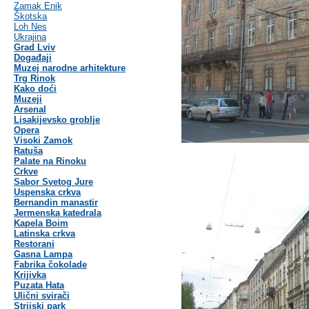
Zamak Enik
Škotska
Loh Nes
Ukrajina
Grad Lviv
Događaji
Muzej narodne arhitekture
Trg Rinok
Kako doći
Muzeji
Arsenal
Lisakijevsko groblje
Opera
Visoki Zamok
Ratuša
Palate na Rinoku
Crkve
Sabor Svetog Jure
Uspenska crkva
Bernandin manastir
Jermenska katedrala
Kapela Boim
Latinska crkva
Restorani
Gasna Lampa
Fabrika čokolade
Krijivka
Puzata Hata
Ulični svirači
Strijski park