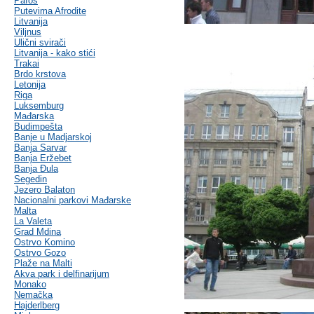
Pafos
Putevima Afrodite
Litvanija
Viljnus
Ulični svirači
Litvanija - kako stići
Trakai
Brdo krstova
Letonija
Riga
Luksemburg
Mađarska
Budimpešta
Banje u Madjarskoj
Banja Sarvar
Banja Eržebet
Banja Ðula
Segedin
Jezero Balaton
Nacionalni parkovi Mađarske
Malta
La Valeta
Grad Mdina
Ostrvo Komino
Ostrvo Gozo
Plaže na Malti
Akva park i delfinarijum
Monako
Nemačka
Hajderlberg