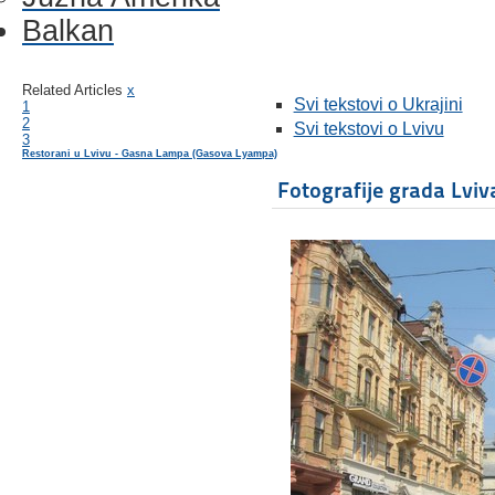
Balkan
Related Articles
x
Svi tekstovi o Ukrajini
1
2
Svi tekstovi o Lvivu
3
Restorani u Lvivu - Gasna Lampa (Gasova Lyampa)
Fotografije grada Lviv