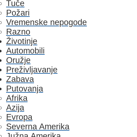
Tuče
Požari
Vremenske nepogode
Razno
Životinje
Automobili
Oružje
Preživljavanje
Zabava
Putovanja
Afrika
Azija
Evropa
Severna Amerika
Južna Amerika