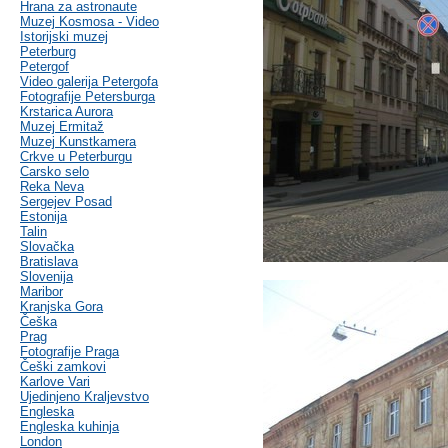
Hrana za astronaute
Muzej Kosmosa - Video
Istorijski muzej
Peterburg
Petergof
Video galerija Petergofa
Fotografije Petersburga
Krstarica Aurora
Muzej Ermitaž
Muzej Kunstkamera
Crkve u Peterburgu
Carsko selo
Reka Neva
Sergejev Posad
Estonija
Talin
Slovačka
Bratislava
Slovenija
Maribor
Kranjska Gora
Češka
Prag
Fotografije Praga
Češki zamkovi
Karlove Vari
Ujedinjeno Kraljevstvo
Engleska
Engleska kuhinja
London