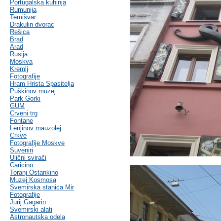
Portugalska kuhinja
Rumunija
Temišvar
Drakulin dvorac
Rešica
Brad
Arad
Rusija
Moskva
Kremlj
Fotografije
Hram Hrista Spasitelja
Puškinov muzej
Park Gorki
GUM
Crveni trg
Fontane
Lenjinov mauzolej
Crkve
Fotografije Moskve
Suveniri
Ulični svirači
Caricino
Toranj Ostankino
Muzej Kosmosa
Svemirska stanica Mir
Fotografije
Jurij Gagarin
Svemirski alati
Astronautska odela