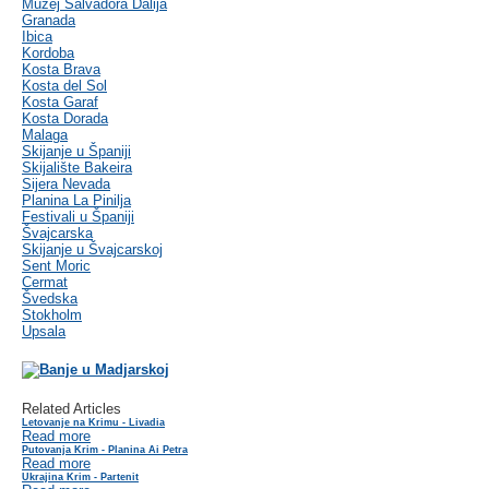
Muzej Salvadora Dalija
Granada
Ibica
Kordoba
Kosta Brava
Kosta del Sol
Kosta Garaf
Kosta Dorada
Malaga
Skijanje u Španiji
Skijalište Bakeira
Sijera Nevada
Planina La Pinilja
Festivali u Španiji
Švajcarska
Skijanje u Švajcarskoj
Sent Moric
Cermat
Švedska
Stokholm
Upsala
Related Articles
Letovanje na Krimu - Livadia
Read more
Putovanja Krim - Planina Ai Petra
Read more
Ukrajina Krim - Partenit