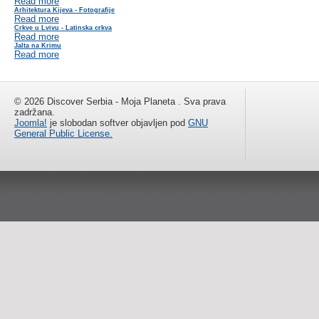
Read more
Arhitektura Kijeva - Fotografije
Read more
Crkve u Lvivu - Latinska crkva
Read more
Jalta na Krimu
Read more
© 2026 Discover Serbia - Moja Planeta . Sva prava
zadržana.
Joomla!
je slobodan softver objavljen pod
GNU
General Public License.