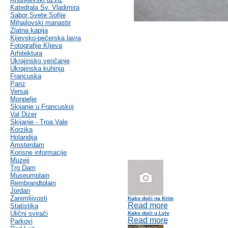
Katedrala Sv. Vladimira
Sabor Svete Sofije
Mihajlovski manastir
Zlatna kapija
Kijevsko-pečerska lavra
Fotografije KIjeva
Arhitektura
Ukrajinsko venčanje
Ukrajinska kuhinja
Francuska
Pariz
Versaj
Monpelje
Skijanje u Francuskoj
Val Dizer
Skijanje - Troa Vale
Korzika
Holandija
Amsterdam
Korisne informacije
Muzeji
Trg Dam
Museumplain
Rembrandtplain
Jordan
Zanimljivosti
Kako doći na Krim
Read more
Statistika
Ulični svirači
Kako doći u Lviv
Read more
Parkovi