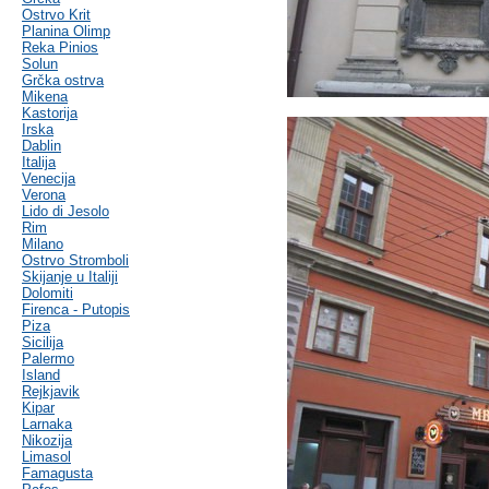
Ostrvo Krit
Planina Olimp
Reka Pinios
Solun
Grčka ostrva
Mikena
Kastorija
Irska
Dablin
Italija
Venecija
Verona
Lido di Jesolo
Rim
Milano
Ostrvo Stromboli
Skijanje u Italiji
Dolomiti
Firenca - Putopis
Piza
Sicilija
Palermo
Island
Rejkjavik
Kipar
Larnaka
Nikozija
Limasol
Famagusta