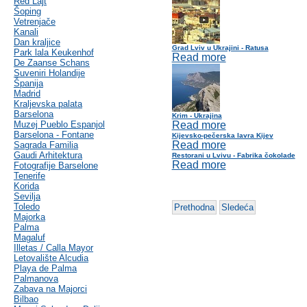
Red Lajt
Šoping
Vetrenjače
Kanali
Dan kraljice
Grad Lviv u Ukrajini - Ratusa
Park lala Keukenhof
Read more
De Zaanse Schans
Suveniri Holandije
Španija
Madrid
Kraljevska palata
Barselona
Krim - Ukrajina
Muzej Pueblo Espanjol
Read more
Barselona - Fontane
Kijevsko-pečerska lavra Kijev
Read more
Sagrada Familia
Gaudi Arhitektura
Restorani u Lvivu - Fabrika čokolade
Read more
Fotografije Barselone
Tenerife
Korida
Sevilja
Toledo
Prethodna
Sledeća
Majorka
Palma
Magaluf
Illetas / Calla Mayor
Letovalište Alcudia
Playa de Palma
Palmanova
Zabava na Majorci
Bilbao