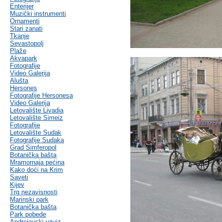
Enterijer
Muzički instrumenti
Ornamenti
Stari zanati
Tkanje
Sevastopolj
Plaže
Akvapark
Fotografije
Video Galerija
Alušta
Hersones
Fotografije Hersonesa
Video Galerija
Letovalište Livadia
Letovalište Simeiz
Fotografije
Letovalište Sudak
Fotografije Sudaka
Grad Simferopol
Botanička bašta
Mramornaja pećina
Kako doći na Krim
Saveti
Kijev
Trg nezavisnosti
Marinski park
Botanička bašta
Park pobede
Andrejevski uzviz