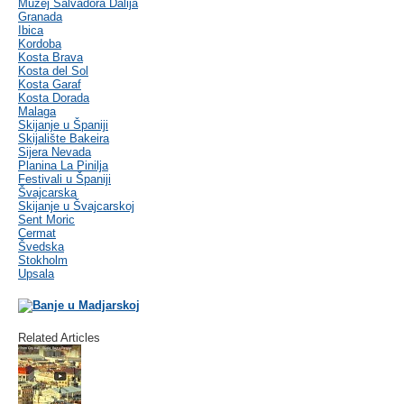
Muzej Salvadora Dalija
Granada
Ibica
Kordoba
Kosta Brava
Kosta del Sol
Kosta Garaf
Kosta Dorada
Malaga
Skijanje u Španiji
Skijalište Bakeira
Sijera Nevada
Planina La Pinilja
Festivali u Španiji
Švajcarska
Skijanje u Švajcarskoj
Sent Moric
Cermat
Švedska
Stokholm
Upsala
Related Articles