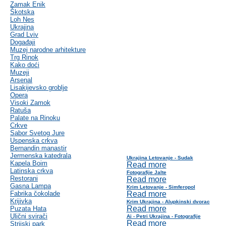
Zamak Enik
Škotska
Loh Nes
Ukrajina
Grad Lviv
Događaji
Muzej narodne arhitekture
Trg Rinok
Kako doći
Muzeji
Arsenal
Lisakijevsko groblje
Opera
Visoki Zamok
Ratuša
Palate na Rinoku
Crkve
Sabor Svetog Jure
Uspenska crkva
Bernandin manastir
Jermenska katedrala
Ukrajina Letovanje - Sudak
Kapela Boim
Read more
Latinska crkva
Fotografije Jalte
Restorani
Read more
Gasna Lampa
Krim Letovanje - Simferopol
Fabrika čokolade
Read more
Krijivka
Krim Ukrajina - Alupkinski dvorac
Read more
Puzata Hata
Ulični svirači
Ai - Petri Ukrajina - Fotografije
Read more
Strijski park