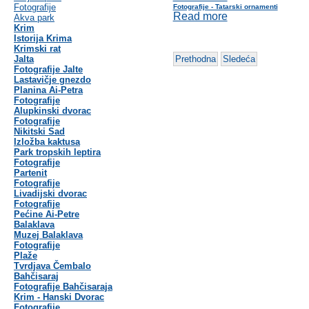
Fotografije
Fotografije - Tatarski ornamenti
Read more
Akva park
Krim
Istorija Krima
Krimski rat
Jalta
Prethodna
Sledeća
Fotografije Jalte
Lastavičje gnezdo
Planina Ai-Petra
Fotografije
Alupkinski dvorac
Fotografije
Nikitski Sad
Izložba kaktusa
Park tropskih leptira
Fotografije
Partenit
Fotografije
Livadijski dvorac
Fotografije
Pećine Ai-Petre
Balaklava
Muzej Balaklava
Fotografije
Plaže
Tvrdjava Čembalo
Bahčisaraj
Fotografije Bahčisaraja
Krim - Hanski Dvorac
Fotografije