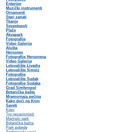
Enterijer
Muzički instrumenti
Ornamenti
Stari zanati
Tkanje
Sevastopolj
Plaže
Akvapark
Fotografije
Video Galerija
Alušta
Hersones
Fotografije Hersonesa
Video Galerija
Letovalište Livadia
Letovalište Simeiz
Fotografije
Letovalište Sudak
Fotografije Sudaka
Grad Simferopol
Botanička bašta
Mramornaja pećina
Kako doći na Krim
Saveti
Kijev
Trg nezavisnosti
Marinski park
Botanička bašta
Park pobede
Andrejevski uzviz