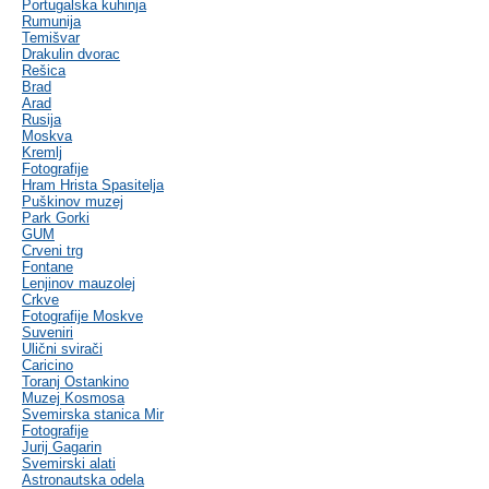
Portugalska kuhinja
Rumunija
Temišvar
Drakulin dvorac
Rešica
Brad
Arad
Rusija
Moskva
Kremlj
Fotografije
Hram Hrista Spasitelja
Puškinov muzej
Park Gorki
GUM
Crveni trg
Fontane
Lenjinov mauzolej
Crkve
Fotografije Moskve
Suveniri
Ulični svirači
Caricino
Toranj Ostankino
Muzej Kosmosa
Svemirska stanica Mir
Fotografije
Jurij Gagarin
Svemirski alati
Astronautska odela