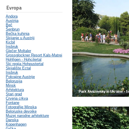
Evropa
Andora
Austrija
Beč
Šenbrun
Bečka kuhinja
Skijanje u Austriji
Kicbil
Insbruk
Glečer Moltaler
Grossglockner Resort Kals-Matrei
Hohfigen - Hohcilertal
Ski regija Hohpustertal
Skijalište Ectal
Insbruk
Pokrajine Austrije
Belorusija
Minsk
Arhitektura
Stari grad
Crvena crkva
Fontane
Fotografije Minska
Beloruske devojke
Muzej narodne arhitekture
Danska
Kopenhagen
Grčka