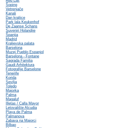
Red Lajt
Šoping
Vetrenjače
Kanali
Dan kraljice
Park lala Keukenhof
De Zaanse Schans
Suveniri Holandije
Španija
Madrid
Kraljevska palata
Barselona
Muzej Pueblo Espanjol
Barselona - Fontane
Sagrada Familia
Gaudi Arhitektura
Fotografije Barselone
Tenerife
Korida
Sevilja
Toledo
Majorka
Palma
Magaluf
Illetas / Calla Mayor
Letovalište Alcudia
Playa de Palma
Palmanova
Zabava na Majorci
Bilbao