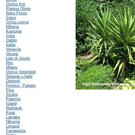
Ostrvo Krit
Planina Olimp
Reka Pinios
Solun
Grčka ostrva
Mikena
Kastorija
Irska
Dablin
Italija
Venecija
Verona
Lido di Jesolo
Rim
Milano
Ostrvo Stromboli
Skijanje u Italiji
Dolomiti
Firenca - Putopis
Piza
Sicilija
Palermo
Island
Rejkjavik
Kipar
Larnaka
Nikozija
Limasol
Famagusta