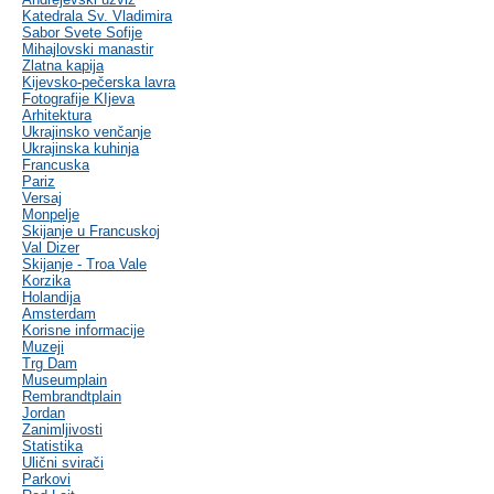
Katedrala Sv. Vladimira
Sabor Svete Sofije
Mihajlovski manastir
Zlatna kapija
Kijevsko-pečerska lavra
Fotografije KIjeva
Arhitektura
Ukrajinsko venčanje
Ukrajinska kuhinja
Francuska
Pariz
Versaj
Monpelje
Skijanje u Francuskoj
Val Dizer
Skijanje - Troa Vale
Korzika
Holandija
Amsterdam
Korisne informacije
Muzeji
Trg Dam
Museumplain
Rembrandtplain
Jordan
Zanimljivosti
Statistika
Ulični svirači
Parkovi