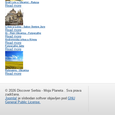
Grad Lviv u Ukrajini - Ratusa
Read more
Crkve u Lvivu - Sabor Svetog Jure
Read more
Ai - Petri Ukrajina - Fotografije
Read more
Andrejevska crkva u Kijevu
Read more
Fotografije Jalte
Read more
Putovanja - Ukrajina
Read more
© 2026 Discover Serbia - Moja Planeta . Sva prava
zadržana.
Joomla!
je slobodan softver objavljen pod
GNU
General Public License.