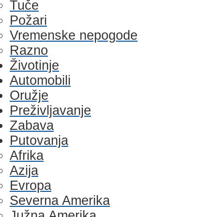
Tuče
Požari
Vremenske nepogode
Razno
Životinje
Automobili
Oružje
Preživljavanje
Zabava
Putovanja
Afrika
Azija
Evropa
Severna Amerika
Južna Amerika