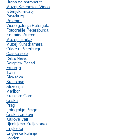
Hrana za astronaute
Muzej Kosmosa - Video
Istorijski muzej
Peterburg
Petergof
Video galerija Petergofa
Fotografije Petersburga
Krstarica Aurora
Muzej Ermitaž
Muzej Kunstkamera
Crkve u Peterburgu
Carsko selo
Reka Neva
Sergejev Posad
Estonija
Talin
Slovačka
Bratislava
Slovenija
Maribor
Kranjska Gora
Češka
Prag
Fotografije Praga
Češki zamkovi
Karlove Vari
Ujedinjeno Kraljevstvo
Engleska
Engleska kuhinja
London