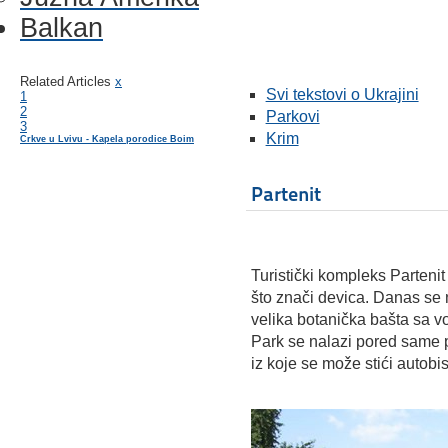
Balkan
Related Articles
x
Svi tekstovi o Ukrajini
1
2
Parkovi
3
Krim
Crkve u Lvivu - Kapela porodice Boim
Partenit
Turistički kompleks Partenit
što znači devica. Danas se 
velika botanička bašta sa 
Park se nalazi pored same p
iz koje se može stići autob