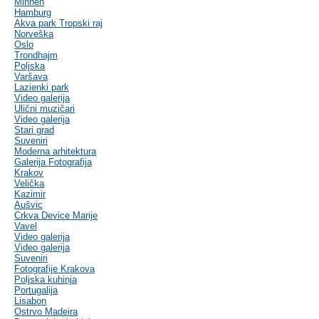
Minhen
Hamburg
Akva park Tropski raj
Norveška
Oslo
Trondhajm
Poljska
Varšava
Lazienki park
Video galerija
Ulični muzičari
Video galerija
Stari grad
Suveniri
Moderna arhitektura
Galerija Fotografija
Krakov
Velička
Kazimir
Aušvic
Crkva Device Marije
Vavel
Video galerija
Video galerija
Suveniri
Fotografije Krakova
Poljska kuhinja
Portugalija
Lisabon
Ostrvo Madeira