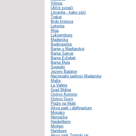
Viljnus
Ulični svirači
Litvanija - kako stići
Trakai
Brdo krstova
Letonija
Riga
Luksemburg
Mađarska
Budimpešta
Banje u Madjarskoj
Banja Sarvar
Banja Eržebet
Banja Ðula
Segedin
Jezero Balaton
Nacionalni parkovi Mađarske
Malta
La Valeta
Grad Mdina
Ostrvo Komino
Ostrvo Gozo
Plaže na Malti
Akva park i delfinarijum
Monako
Nemačka
Hajderlberg
Minhen
Hamburg
Akva park Tropski raj