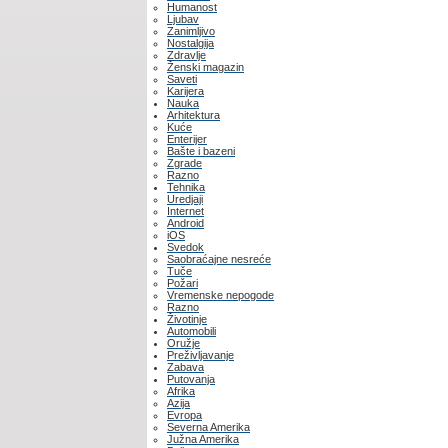
Humanost
Ljubav
Zanimljivo
Nostalgija
Zdravlje
Ženski magazin
Saveti
Karijera
Nauka
Arhitektura
Kuće
Enterijer
Bašte i bazeni
Zgrade
Razno
Tehnika
Uredjaji
Internet
Android
iOS
Svedok
Saobraćajne nesreće
Tuče
Požari
Vremenske nepogode
Razno
Životinje
Automobili
Oružje
Preživljavanje
Zabava
Putovanja
Afrika
Azija
Evropa
Severna Amerika
Južna Amerika