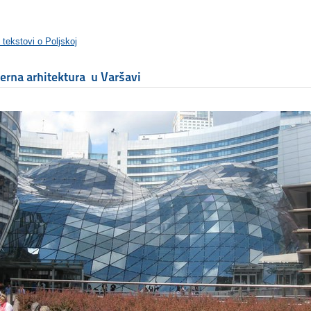
 tekstovi o Poljskoj
rna arhitektura u Varšavi