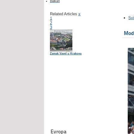
Balkan
Related Articles
x
Svi
1
2
3
Mode
Zamak Vavel u Krakovu
Evropa