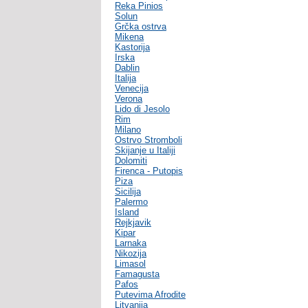
Reka Pinios
Solun
Grčka ostrva
Mikena
Kastorija
Irska
Dablin
Italija
Venecija
Verona
Lido di Jesolo
Rim
Milano
Ostrvo Stromboli
Skijanje u Italiji
Dolomiti
Firenca - Putopis
Piza
Sicilija
Palermo
Island
Rejkjavik
Kipar
Larnaka
Nikozija
Limasol
Famagusta
Pafos
Putevima Afrodite
Litvanija