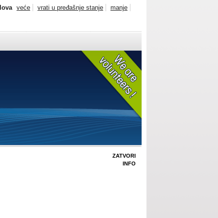
slova
veće
vrati u pređašnje stanje
manje
ZATVORI
INFO