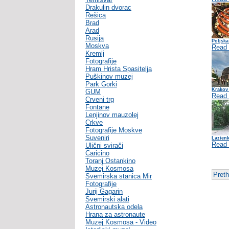
Drakulin dvorac
Rešica
Brad
Arad
Rusija
Poljska
Moskva
Read
Kremlj
Fotografije
Hram Hrista Spasitelja
Puškinov muzej
Park Gorki
Krakov
GUM
Read
Crveni trg
Fontane
Lenjinov mauzolej
Crkve
Fotografije Moskve
Suveniri
Lazienk
Read
Ulični svirači
Caricino
Toranj Ostankino
Muzej Kosmosa
Pret
Svemirska stanica Mir
Fotografije
Jurij Gagarin
Svemirski alati
Astronautska odela
Hrana za astronaute
Muzej Kosmosa - Video