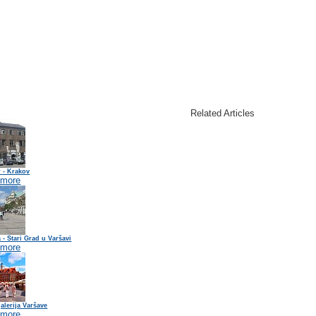
Related Articles
 - Krakov
 more
a - Stari Grad u Varšavi
 more
alerija Varšave
 more