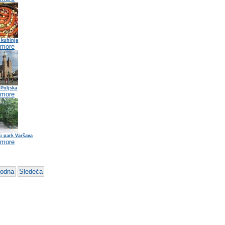
 kuhinja
 more
 Poljska
 more
i park Varšava
 more
hodna
Sledeća