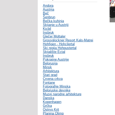
Andora
Austrija
Beč
Šenbrun
Bečka kuhinja
Skijanje u Austriji
Kicbil
Insbruk
Glečer Moltaler
Grossglockner Resort Kals-Matrei
Hohfigen - Hohcilertal
Ski regija Hohpustertal
Skijalište Ectal
Insbruk
Pokrajine Austrije
Belorusija
Minsk
Arhitektura
Stari grad
Crvena crkva
Fontane
Fotografije Minska
Beloruske devojke
Muzej narodne arhitekture
Danska
Kopenhagen
Grčka
Ostrvo Krit
Planina Olimp