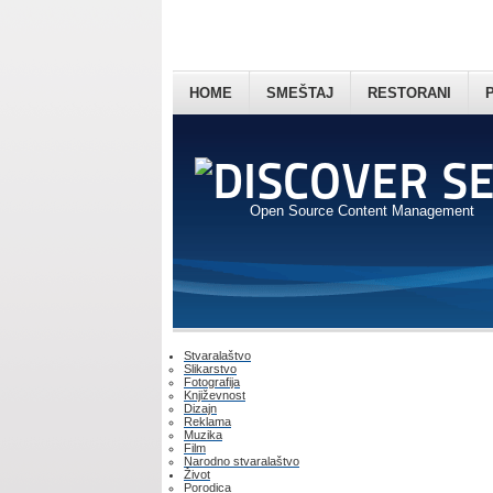
HOME
SMEŠTAJ
RESTORANI
Open Source Content Management
Stvaralaštvo
Slikarstvo
Fotografija
Književnost
Dizajn
Reklama
Muzika
Film
Narodno stvaralaštvo
Život
Porodica