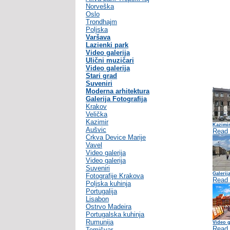
Norveška
Oslo
Trondhajm
Poljska
Varšava
Lazienki park
Video galerija
Ulični muzičari
Video galerija
Stari grad
Suveniri
Moderna arhitektura
Galerija Fotografija
Krakov
Velička
Kazimir
Kazimir
Aušvic
Read
Crkva Device Marije
Vavel
Video galerija
Video galerija
Suveniri
Galerij
Fotografije Krakova
Read
Poljska kuhinja
Portugalija
Lisabon
Ostrvo Madeira
Portugalska kuhinja
Rumunija
Video g
Read
Temišvar