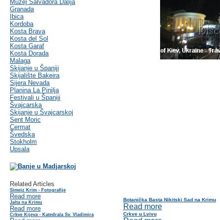
Muzej Salvadora Dalija
Granada
Ibica
Kordoba
Kosta Brava
Kosta del Sol
Kosta Garaf
Kosta Dorada
Malaga
Skijanje u Španiji
Skijalište Bakeira
Sijera Nevada
Planina La Pinilja
Festivali u Španiji
Švajcarska
Skijanje u Švajcarskoj
Sent Moric
Cermat
Švedska
Stokholm
Upsala
Related Articles
Simeiz Krim - Fotografije
Read more
Botanička Basta Nikitski Sad na Krimu
Jalta na Krimu
Read more
Read more
Crkve u Lvivu
Crkve Kijeva - Katedrala Sv. Vladimira