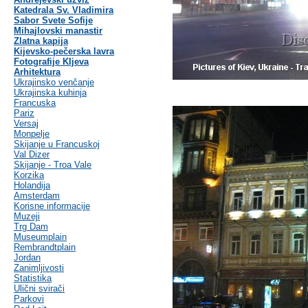
Katedrala Sv. Vladimira
Sabor Svete Sofije
Mihajlovski manastir
Zlatna kapija
Kijevsko-pečerska lavra
Fotografije KIjeva
Arhitektura
Ukrajinsko venčanje
Ukrajinska kuhinja
Francuska
Pariz
Versaj
Monpelje
Skijanje u Francuskoj
Val Dizer
Skijanje - Troa Vale
Korzika
Holandija
Amsterdam
Korisne informacije
Muzeji
Trg Dam
Museumplain
Rembrandtplain
Jordan
Zanimljivosti
Statistika
Ulični svirači
Parkovi