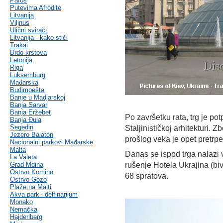
Pafos
Putevima Afrodite
Litvanija
Viljnus
Ulični svirači
Litvanija - kako stići
Trakai
Brdo krstova
Letonija
Riga
Luksemburg
Mađarska
Budimpešta
Banje u Madjarskoj
Banja Sarvar
Banja Eržebet
Po završetku rata, trg je po
Banja Ðula
Segedin
Staljinističkoj arhitekturi.
Jezero Balaton
prošlog veka je opet pretrp
Nacionalni parkovi Mađarske
Malta
Danas se ispod trga nalazi ve
La Valeta
Grad Mdina
rušenje Hotela Ukrajina (bi
Ostrvo Komino
68 spratova.
Ostrvo Gozo
Plaže na Malti
Akva park i delfinarijum
Monako
Nemačka
Hajderlberg