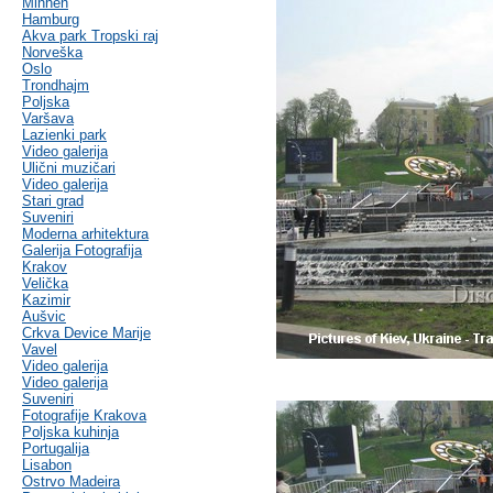
Minhen
Hamburg
Akva park Tropski raj
Norveška
Oslo
Trondhajm
Poljska
Varšava
Lazienki park
Video galerija
Ulični muzičari
Video galerija
Stari grad
Suveniri
Moderna arhitektura
Galerija Fotografija
Krakov
Velička
Kazimir
Aušvic
Crkva Device Marije
Vavel
Video galerija
Video galerija
Suveniri
Fotografije Krakova
Poljska kuhinja
Portugalija
Lisabon
Ostrvo Madeira