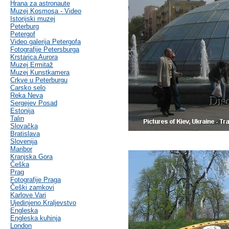
Hrana za astronaute
Muzej Kosmosa - Video
Istorijski muzej
Peterburg
Petergof
Video galerija Petergofa
Fotografije Petersburga
Krstarica Aurora
Muzej Ermitaž
Muzej Kunstkamera
Crkve u Peterburgu
Carsko selo
Reka Neva
Sergejev Posad
Estonija
Talin
Slovačka
Bratislava
Slovenija
Maribor
Kranjska Gora
Češka
Prag
Fotografije Praga
Češki zamkovi
Karlove Vari
Ujedinjeno Kraljevstvo
Engleska
Engleska kuhinja
London