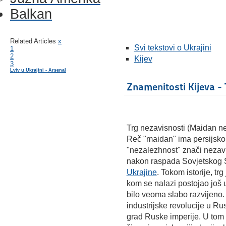
Balkan
Related Articles
x
Svi tekstovi o Ukrajini
1
2
Kijev
3
Lviv u Ukrajini - Arsenal
Znamenitosti Kijeva - 
Trg nezavisnosti (Maidan nez
Reč "maidan" ima persijsko p
"nezalezhnost" znači nezavi
nakon raspada Sovjetskog 
Ukrajine
. Tokom istorije, tr
kom se nalazi postojao još 
bilo veoma slabo razvijeno
industrijske revolucije u Rus
grad Ruske imperije. U tom 