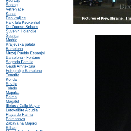
Red Lajt
Šoping
Vetrenjače
Kanali
Dan kraljice
Park lala Keukenhof
De Zaanse Schans
Suveniri Holandije
Španija
Madrid
Kraljevska palata
Barselona
Muzej Pueblo Espanjol
Barselona - Fontane
Sagrada Familia
Gaudi Arhitektura
Fotografije Barselone
Tenerife
Korida
Sevilja
Toledo
Majorka
Palma
Magaluf
Illetas / Calla Mayor
Letovalište Alcudia
Playa de Palma
Palmanova
Zabava na Majorci
Bilbao