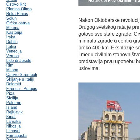
Ostrvo Krit
Planina Olimp
Reka Pinios
Solun
Nakon Oktobarske revolucije
Grčka ostrva
Drugog svetskog rata je pre
Mikena
Kastorija
gotovo sve stare zgrade. Cr
Irska
minirala zgrade u centru gra
Dablin
Italija
preko 400 km. Eksplozije s
Venecija
i među civilnim stanovništv
Verona
Lido di Jesolo
predstavlja prvu upotrebu b
Rim
uslovima.
Milano
Ostrvo Stromboli
Skijanje u Italiji
Dolomiti
Firenca - Putopis
Piza
Sicilija
Palermo
Island
Rejkjavik
Kipar
Larnaka
Nikozija
Limasol
Famagusta