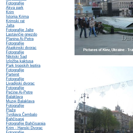
Fotografije
Akva park
Krim
Istorija Krima
Krimski rat
Jalta
Fotografije Jalte
Lastavičje gnezdo
Planina Ai-Petra
Fotografije
Alupkinski dvorac
Fotografije
Nikitski Sad
Izložba kaktusa
Park tropskih leptira
Fotografije
Partenit
Fotografije
Livadijski dvorac
Fotografije
Pećine Ai-Petre
Balaklava
Muzej Balaklava
Fotografije
Plaže
Tvrdjava Čembalo
Bahčisaraj
Fotografije Bahčisaraja
Krim - Hanski Dvorac
Fotografije