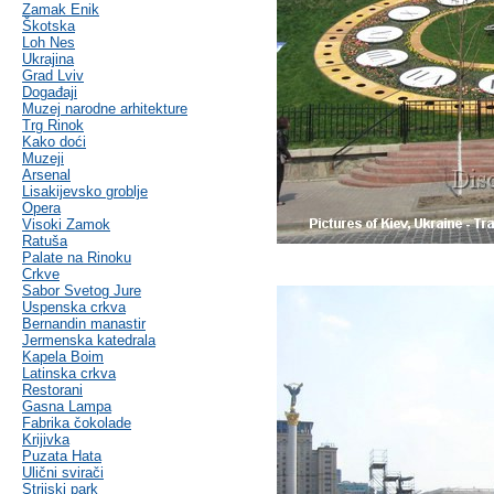
Zamak Enik
Škotska
Loh Nes
Ukrajina
Grad Lviv
Događaji
Muzej narodne arhitekture
Trg Rinok
Kako doći
Muzeji
Arsenal
Lisakijevsko groblje
Opera
Visoki Zamok
Ratuša
Palate na Rinoku
Crkve
Sabor Svetog Jure
Uspenska crkva
Bernandin manastir
Jermenska katedrala
Kapela Boim
Latinska crkva
Restorani
Gasna Lampa
Fabrika čokolade
Krijivka
Puzata Hata
Ulični svirači
Strijski park