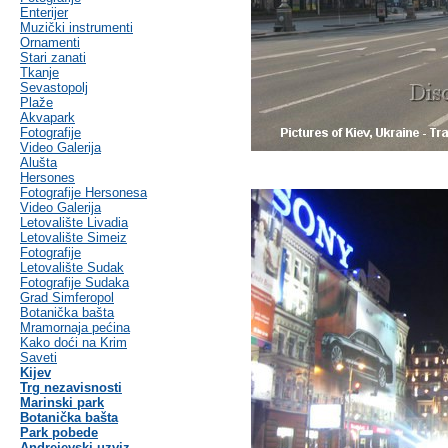
Enterijer
Muzički instrumenti
Ornamenti
Stari zanati
Tkanje
Sevastopolj
Plaže
Akvapark
Fotografije
Video Galerija
Alušta
Hersones
Fotografije Hersonesa
Video Galerija
Letovalište Livadia
Letovalište Simeiz
Fotografije
Letovalište Sudak
Fotografije Sudaka
Grad Simferopol
Botanička bašta
Mramornaja pećina
Kako doći na Krim
Saveti
Kijev
Trg nezavisnosti
Marinski park
Botanička bašta
Park pobede
Andrejevski uzviz