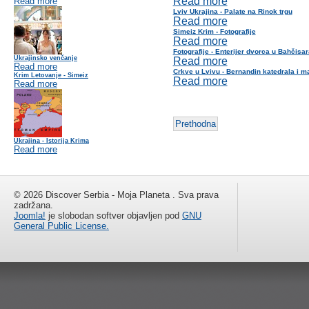
Read more
Read more
Lviv Ukrajina - Palate na Rinok trgu
Read more
Simeiz Krim - Fotografije
Read more
Fotografije - Enterijer dvorca u Bahčisar
Ukrajinsko venčanje
Read more
Read more
Crkve u Lvivu - Bernandin katedrala i m
Krim Letovanje - Simeiz
Read more
Read more
Prethodna
Ukrajina - Istorija Krima
Read more
© 2026 Discover Serbia - Moja Planeta . Sva prava
zadržana.
Joomla!
je slobodan softver objavljen pod
GNU
General Public License.