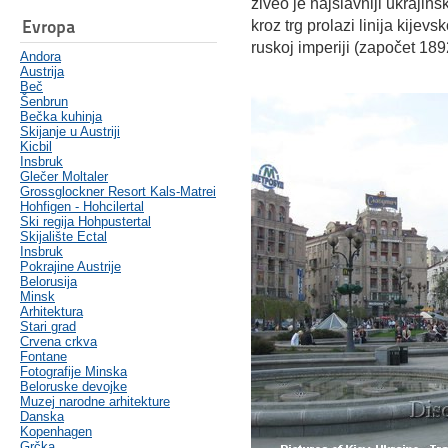
živeo je najslavniji ukrajin
Evropa
kroz trg prolazi linija kijev
ruskoj imperiji (započet 1892
Andora
Austrija
Beč
Šenbrun
Bečka kuhinja
Skijanje u Austriji
Kicbil
Insbruk
Glečer Moltaler
Grossglockner Resort Kals-Matrei
Hohfigen - Hohcilertal
Ski regija Hohpustertal
Skijalište Ectal
Insbruk
Pokrajine Austrije
Belorusija
Minsk
Arhitektura
Stari grad
Crvena crkva
Fontane
Fotografije Minska
Beloruske devojke
Muzej narodne arhitekture
Danska
Kopenhagen
Grčka