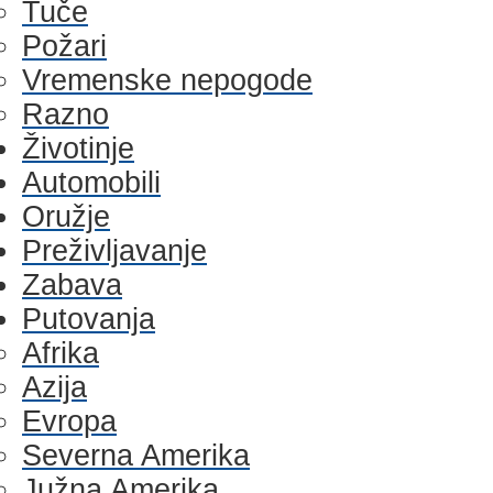
Tuče
Požari
Vremenske nepogode
Razno
Životinje
Automobili
Oružje
Preživljavanje
Zabava
Putovanja
Afrika
Azija
Evropa
Severna Amerika
Južna Amerika