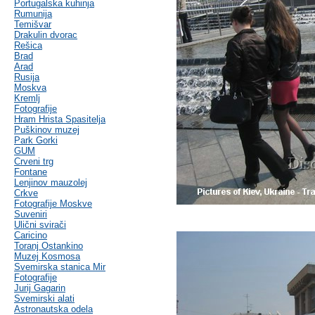
Portugalska kuhinja
Rumunija
Temišvar
Drakulin dvorac
Rešica
Brad
Arad
Rusija
Moskva
Kremlj
Fotografije
Hram Hrista Spasitelja
Puškinov muzej
Park Gorki
GUM
Crveni trg
Fontane
Lenjinov mauzolej
Crkve
Fotografije Moskve
Suveniri
Ulični svirači
Caricino
Toranj Ostankino
Muzej Kosmosa
Svemirska stanica Mir
Fotografije
Jurij Gagarin
Svemirski alati
Astronautska odela