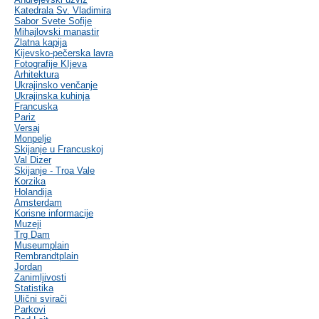
Katedrala Sv. Vladimira
Sabor Svete Sofije
Mihajlovski manastir
Zlatna kapija
Kijevsko-pečerska lavra
Fotografije KIjeva
Arhitektura
Ukrajinsko venčanje
Ukrajinska kuhinja
Francuska
Pariz
Versaj
Monpelje
Skijanje u Francuskoj
Val Dizer
Skijanje - Troa Vale
Korzika
Holandija
Amsterdam
Korisne informacije
Muzeji
Trg Dam
Museumplain
Rembrandtplain
Jordan
Zanimljivosti
Statistika
Ulični svirači
Parkovi