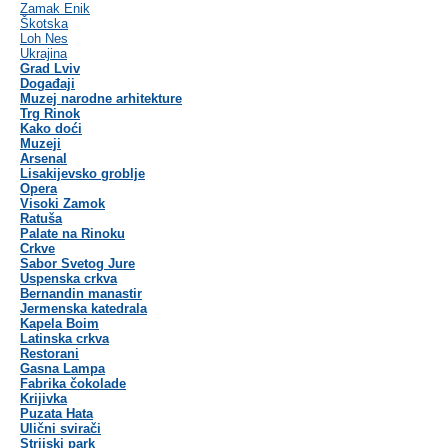
Zamak Enik
Škotska
Loh Nes
Ukrajina
Grad Lviv
Događaji
Muzej narodne arhitekture
Trg Rinok
Kako doći
Muzeji
Arsenal
Lisakijevsko groblje
Opera
Visoki Zamok
Ratuša
Palate na Rinoku
Crkve
Sabor Svetog Jure
Uspenska crkva
Bernandin manastir
Jermenska katedrala
Kapela Boim
Latinska crkva
Restorani
Gasna Lampa
Fabrika čokolade
Krijivka
Puzata Hata
Ulični svirači
Strijski park