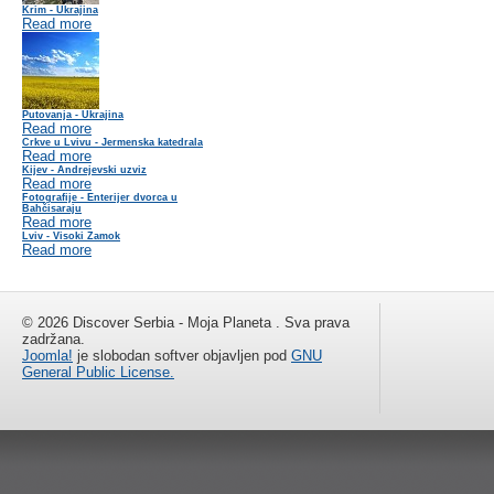
Krim - Ukrajina
Read more
Putovanja - Ukrajina
Read more
Crkve u Lvivu - Jermenska katedrala
Read more
Kijev - Andrejevski uzviz
Read more
Fotografije - Enterijer dvorca u
Bahčisaraju
Read more
Lviv - Visoki Zamok
Read more
© 2026 Discover Serbia - Moja Planeta . Sva prava
zadržana.
Joomla!
je slobodan softver objavljen pod
GNU
General Public License.