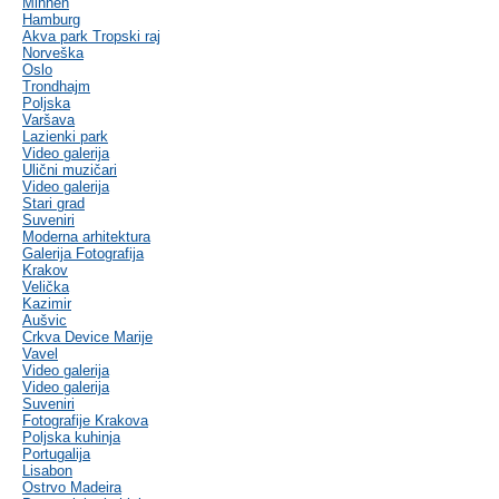
Minhen
Hamburg
Akva park Tropski raj
Norveška
Oslo
Trondhajm
Poljska
Varšava
Lazienki park
Video galerija
Ulični muzičari
Video galerija
Stari grad
Suveniri
Moderna arhitektura
Galerija Fotografija
Krakov
Velička
Kazimir
Aušvic
Crkva Device Marije
Vavel
Video galerija
Video galerija
Suveniri
Fotografije Krakova
Poljska kuhinja
Portugalija
Lisabon
Ostrvo Madeira