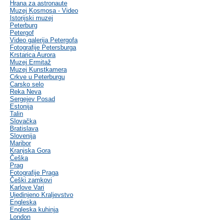
Hrana za astronaute
Muzej Kosmosa - Video
Istorijski muzej
Peterburg
Petergof
Video galerija Petergofa
Fotografije Petersburga
Krstarica Aurora
Muzej Ermitaž
Muzej Kunstkamera
Crkve u Peterburgu
Carsko selo
Reka Neva
Sergejev Posad
Estonija
Talin
Slovačka
Bratislava
Slovenija
Maribor
Kranjska Gora
Češka
Prag
Fotografije Praga
Češki zamkovi
Karlove Vari
Ujedinjeno Kraljevstvo
Engleska
Engleska kuhinja
London