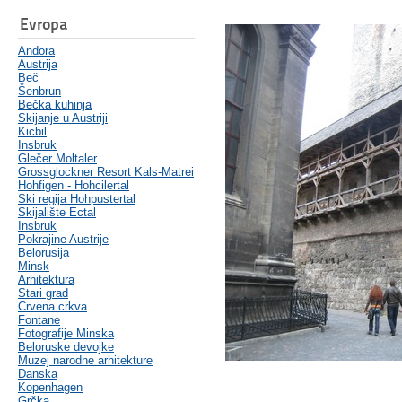
Evropa
Andora
Austrija
Beč
Šenbrun
Bečka kuhinja
Skijanje u Austriji
Kicbil
Insbruk
Glečer Moltaler
Grossglockner Resort Kals-Matrei
Hohfigen - Hohcilertal
Ski regija Hohpustertal
Skijalište Ectal
Insbruk
Pokrajine Austrije
Belorusija
Minsk
Arhitektura
Stari grad
Crvena crkva
Fontane
Fotografije Minska
Beloruske devojke
Muzej narodne arhitekture
Danska
Kopenhagen
Grčka