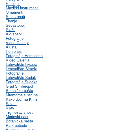
Enterijer
Muzički instrumenti
Ornamenti
Stari zanati
Tkanje
Sevastopolj
Plaže
Akvapark
Fotografije
Video Galerija
Alušta
Hersones
Fotografije Hersonesa
Video Galerija
Letovalište Livadia
Letovalište Simeiz
Fotografije
Letovalište Sudak
Fotografije Sudaka
Grad Simferopol
Botanička bašta
Mramornaja pećina
Kako doći na Krim
Saveti
Kijev
Trg nezavisnosti
Marinski park
Botanička bašta
Park pobede
Andrejevski uzviz