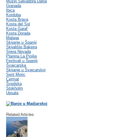
Muzej Salvadora Dalija
Granada
Ibica
Kordoba
Kosta Brava
Kosta del Sol
Kosta Garaf
Kosta Dorada
Malaga
Skijanje u Španiji
Skijalište Bakeira
Sijera Nevada
Planina La Pinilja
Festivali u Španiji
Švajcarska
Skijanje u Švajcarskoj
Sent Moric
Cermat
Švedska
Stokholm
Upsala
Related Articles