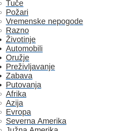
Tuče
Požari
Vremenske nepogode
Razno
Životinje
Automobili
Oružje
Preživljavanje
Zabava
Putovanja
Afrika
Azija
Evropa
Severna Amerika
Južna Amerika