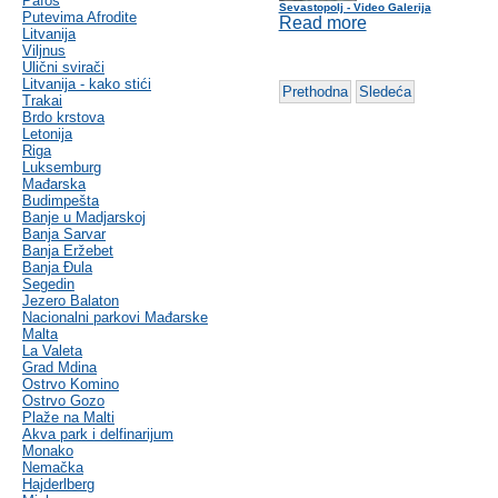
Pafos
Sevastopolj - Video Galerija
Putevima Afrodite
Read more
Litvanija
Viljnus
Ulični svirači
Litvanija - kako stići
Prethodna
Sledeća
Trakai
Brdo krstova
Letonija
Riga
Luksemburg
Mađarska
Budimpešta
Banje u Madjarskoj
Banja Sarvar
Banja Eržebet
Banja Ðula
Segedin
Jezero Balaton
Nacionalni parkovi Mađarske
Malta
La Valeta
Grad Mdina
Ostrvo Komino
Ostrvo Gozo
Plaže na Malti
Akva park i delfinarijum
Monako
Nemačka
Hajderlberg