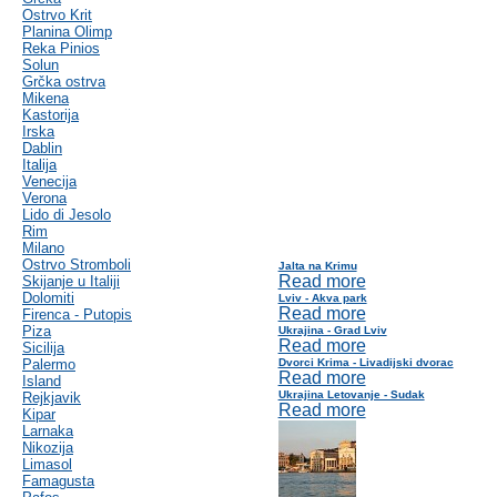
Ostrvo Krit
Planina Olimp
Reka Pinios
Solun
Grčka ostrva
Mikena
Kastorija
Irska
Dablin
Italija
Venecija
Verona
Lido di Jesolo
Rim
Milano
Ostrvo Stromboli
Jalta na Krimu
Read more
Skijanje u Italiji
Dolomiti
Lviv - Akva park
Read more
Firenca - Putopis
Piza
Ukrajina - Grad Lviv
Read more
Sicilija
Palermo
Dvorci Krima - Livadijski dvorac
Read more
Island
Ukrajina Letovanje - Sudak
Rejkjavik
Read more
Kipar
Larnaka
Nikozija
Limasol
Famagusta