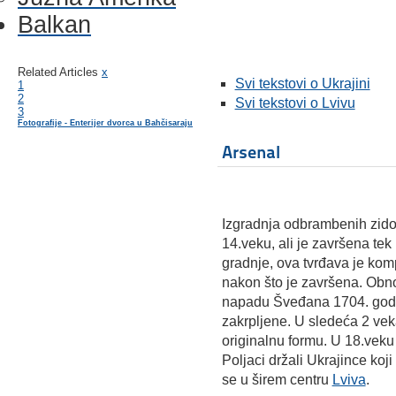
Balkan
Related Articles
x
Svi tekstovi o Ukrajini
1
2
Svi tekstovi o Lvivu
3
Fotografije - Enterijer dvorca u Bahčisaraju
Arsenal
Izgradnja odbrambenih zidov
14.veku, ali je završena te
gradnje, ova tvrđava je ko
nakon što je završena. Obno
napadu Šveđana 1704. godin
zakrpljene. U sledeća 2 vek
originalnu formu. U 18.veku
Poljaci držali Ukrajince koji 
se u širem centru
Lviva
.