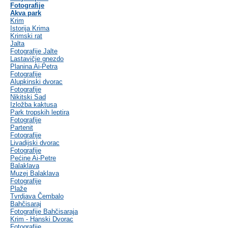
Fotografije
Akva park
Krim
Istorija Krima
Krimski rat
Jalta
Fotografije Jalte
Lastavičje gnezdo
Planina Ai-Petra
Fotografije
Alupkinski dvorac
Fotografije
Nikitski Sad
Izložba kaktusa
Park tropskih leptira
Fotografije
Partenit
Fotografije
Livadijski dvorac
Fotografije
Pećine Ai-Petre
Balaklava
Muzej Balaklava
Fotografije
Plaže
Tvrdjava Čembalo
Bahčisaraj
Fotografije Bahčisaraja
Krim - Hanski Dvorac
Fotografije