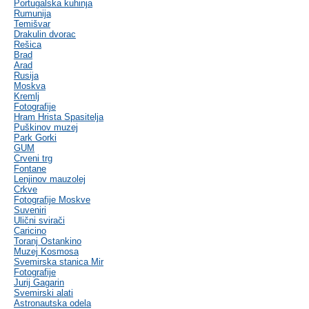
Portugalska kuhinja
Rumunija
Temišvar
Drakulin dvorac
Rešica
Brad
Arad
Rusija
Moskva
Kremlj
Fotografije
Hram Hrista Spasitelja
Puškinov muzej
Park Gorki
GUM
Crveni trg
Fontane
Lenjinov mauzolej
Crkve
Fotografije Moskve
Suveniri
Ulični svirači
Caricino
Toranj Ostankino
Muzej Kosmosa
Svemirska stanica Mir
Fotografije
Jurij Gagarin
Svemirski alati
Astronautska odela