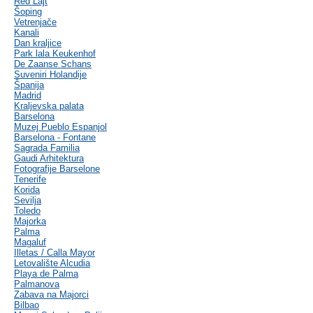
Red Lajt
Šoping
Vetrenjače
Kanali
Dan kraljice
Park lala Keukenhof
De Zaanse Schans
Suveniri Holandije
Španija
Madrid
Kraljevska palata
Barselona
Muzej Pueblo Espanjol
Barselona - Fontane
Sagrada Familia
Gaudi Arhitektura
Fotografije Barselone
Tenerife
Korida
Sevilja
Toledo
Majorka
Palma
Magaluf
Illetas / Calla Mayor
Letovalište Alcudia
Playa de Palma
Palmanova
Zabava na Majorci
Bilbao