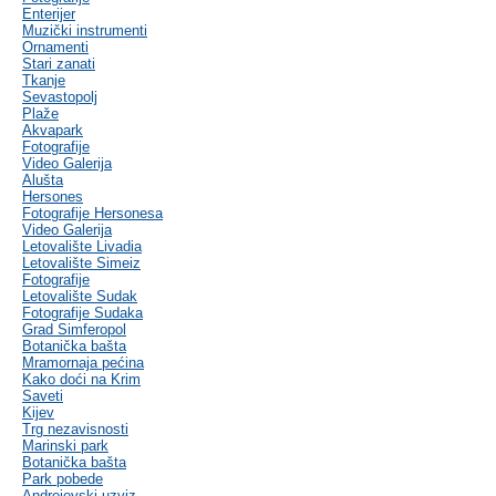
Enterijer
Muzički instrumenti
Ornamenti
Stari zanati
Tkanje
Sevastopolj
Plaže
Akvapark
Fotografije
Video Galerija
Alušta
Hersones
Fotografije Hersonesa
Video Galerija
Letovalište Livadia
Letovalište Simeiz
Fotografije
Letovalište Sudak
Fotografije Sudaka
Grad Simferopol
Botanička bašta
Mramornaja pećina
Kako doći na Krim
Saveti
Kijev
Trg nezavisnosti
Marinski park
Botanička bašta
Park pobede
Andrejevski uzviz