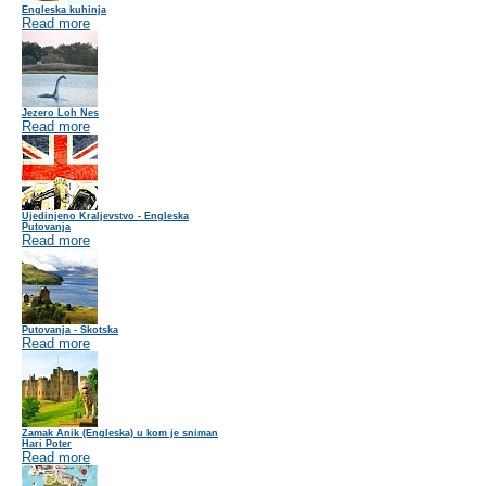
Engleska kuhinja
Read more
Jezero Loh Nes
Read more
Ujedinjeno Kraljevstvo - Engleska
Putovanja
Read more
Putovanja - Škotska
Read more
Zamak Anik (Engleska) u kom je sniman
Hari Poter
Read more