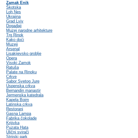
Zamak Enik
Škotska
Loh Nes
Ukrajina
Grad Lviv
Događaji
Muzej narodne arhitekture
Trg Rinok
Kako doći
Muzeji
Arsenal
Lisakijevsko groblje
Opera
Visoki Zamok
Ratuša
Palate na Rinoku
Crkve
Sabor Svetog Jure
Uspenska crkva
Bernandin manastir
Jermenska katedrala
Kapela Boim
Latinska crkva
Restorani
Gasna Lampa
Fabrika čokolade
Krijivka
Puzata Hata
Ulični svirači
Strijski park