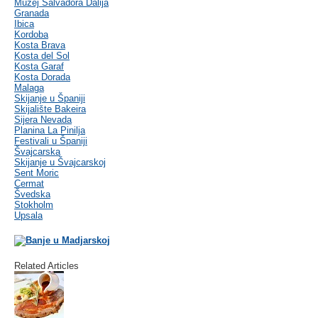
Muzej Salvadora Dalija
Granada
Ibica
Kordoba
Kosta Brava
Kosta del Sol
Kosta Garaf
Kosta Dorada
Malaga
Skijanje u Španiji
Skijalište Bakeira
Sijera Nevada
Planina La Pinilja
Festivali u Španiji
Švajcarska
Skijanje u Švajcarskoj
Sent Moric
Cermat
Švedska
Stokholm
Upsala
Related Articles