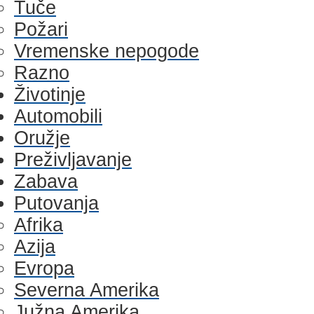
Tuče
Požari
Vremenske nepogode
Razno
Životinje
Automobili
Oružje
Preživljavanje
Zabava
Putovanja
Afrika
Azija
Evropa
Severna Amerika
Južna Amerika