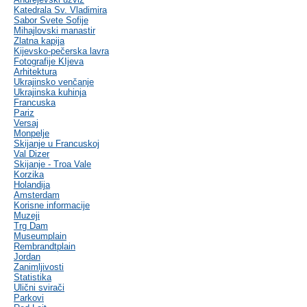
Katedrala Sv. Vladimira
Sabor Svete Sofije
Mihajlovski manastir
Zlatna kapija
Kijevsko-pečerska lavra
Fotografije KIjeva
Arhitektura
Ukrajinsko venčanje
Ukrajinska kuhinja
Francuska
Pariz
Versaj
Monpelje
Skijanje u Francuskoj
Val Dizer
Skijanje - Troa Vale
Korzika
Holandija
Amsterdam
Korisne informacije
Muzeji
Trg Dam
Museumplain
Rembrandtplain
Jordan
Zanimljivosti
Statistika
Ulični svirači
Parkovi