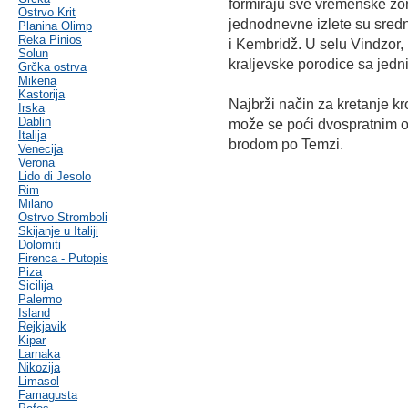
formiraju sve vremenske zo
Ostrvo Krit
jednodnevne izlete su sredn
Planina Olimp
Reka Pinios
i Kembridž. U selu Vindzor,
Solun
kraljevske porodice sa jed
Grčka ostrva
Mikena
Kastorija
Najbrži način za kretanje k
Irska
Dablin
može se poći dvospratnim o
Italija
brodom po Temzi.
Venecija
Verona
Lido di Jesolo
Rim
Milano
Ostrvo Stromboli
Skijanje u Italiji
Dolomiti
Firenca - Putopis
Piza
Sicilija
Palermo
Island
Rejkjavik
Kipar
Larnaka
Nikozija
Limasol
Famagusta