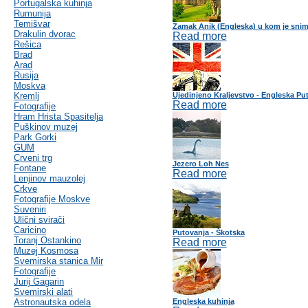
Portugalska kuhinja
Rumunija
Temišvar
Zamak Anik (Engleska) u kom je snim
Drakulin dvorac
Read more
Rešica
Brad
Arad
Rusija
Moskva
Kremlj
Ujedinjeno Kraljevstvo - Engleska Pu
Read more
Fotografije
Hram Hrista Spasitelja
Puškinov muzej
Park Gorki
GUM
Crveni trg
Jezero Loh Nes
Fontane
Read more
Lenjinov mauzolej
Crkve
Fotografije Moskve
Suveniri
Ulični svirači
Caricino
Putovanja - Škotska
Toranj Ostankino
Read more
Muzej Kosmosa
Svemirska stanica Mir
Fotografije
Jurij Gagarin
Svemirski alati
Astronautska odela
Engleska kuhinja