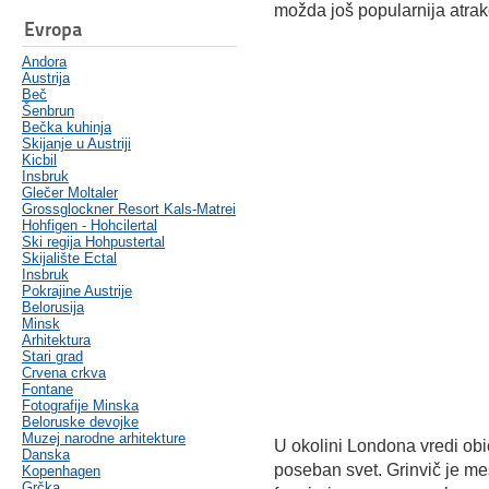
možda još popularnija atrakc
Evropa
Andora
Austrija
Beč
Šenbrun
Bečka kuhinja
Skijanje u Austriji
Kicbil
Insbruk
Glečer Moltaler
Grossglockner Resort Kals-Matrei
Hohfigen - Hohcilertal
Ski regija Hohpustertal
Skijalište Ectal
Insbruk
Pokrajine Austrije
Belorusija
Minsk
Arhitektura
Stari grad
Crvena crkva
Fontane
Fotografije Minska
Beloruske devojke
Muzej narodne arhitekture
U okolini Londona vredi obić
Danska
poseban svet. Grinvič je me
Kopenhagen
Grčka