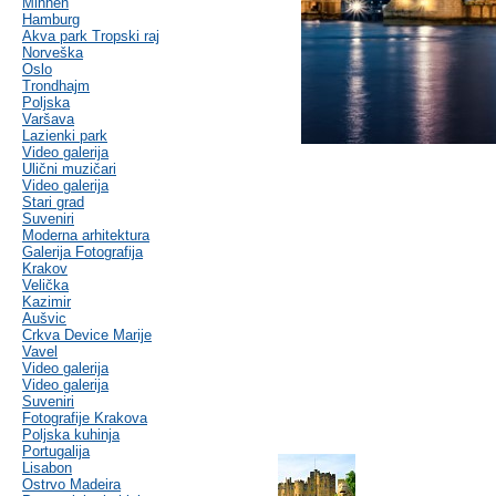
Minhen
Hamburg
Akva park Tropski raj
Norveška
Oslo
Trondhajm
Poljska
Varšava
Lazienki park
Video galerija
Ulični muzičari
Video galerija
Stari grad
Suveniri
Moderna arhitektura
Galerija Fotografija
Krakov
Velička
Kazimir
Aušvic
Crkva Device Marije
Vavel
Video galerija
Video galerija
Suveniri
Fotografije Krakova
Poljska kuhinja
Portugalija
Lisabon
Ostrvo Madeira