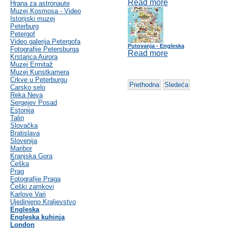
Read more
Hrana za astronaute
Muzej Kosmosa - Video
Istorijski muzej
Peterburg
Petergof
Video galerija Petergofa
Putovanja - Engleska
Fotografije Petersburga
Read more
Krstarica Aurora
Muzej Ermitaž
Muzej Kunstkamera
Crkve u Peterburgu
Prethodna
Sledeća
Carsko selo
Reka Neva
Sergejev Posad
Estonija
Talin
Slovačka
Bratislava
Slovenija
Maribor
Kranjska Gora
Češka
Prag
Fotografije Praga
Češki zamkovi
Karlove Vari
Ujedinjeno Kraljevstvo
Engleska
Engleska kuhinja
London