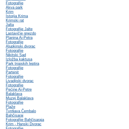
Fotografije
Akva park
Krim
Istorija Krima
Krimski rat
Jalta
Fotografije Jalte
Lastavičje gnezdo
Planina Ai-Petra
Fotografije
Alupkinski dvorac
Fotografije
Nikitski Sad
Izložba kaktusa
Park tropskih leptira
Fotografije
Partenit
Fotografije
Livadijski dvorac
Fotografije
Pećine Ai-Petre
Balaklava
Muzej Balaklava
Fotografije
Plaže
Tvrdjava Čembalo
Bahčisaraj
Fotografije Bahčisaraja
Krim - Hanski Dvorac
Fotografije