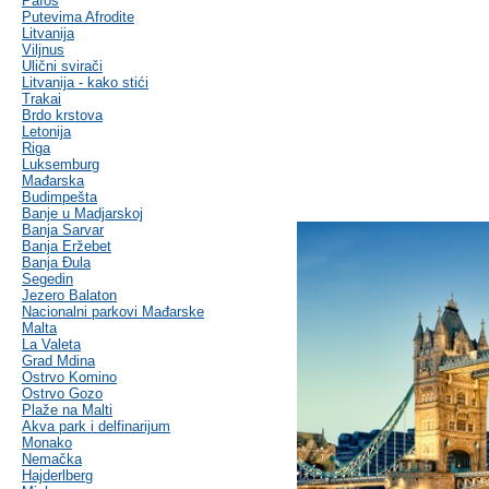
Pafos
Putevima Afrodite
Litvanija
Viljnus
Ulični svirači
Litvanija - kako stići
Trakai
Brdo krstova
Letonija
Riga
Luksemburg
Mađarska
Budimpešta
Banje u Madjarskoj
Banja Sarvar
Banja Eržebet
Banja Ðula
Segedin
Jezero Balaton
Nacionalni parkovi Mađarske
Malta
La Valeta
Grad Mdina
Ostrvo Komino
Ostrvo Gozo
Plaže na Malti
Akva park i delfinarijum
Monako
Nemačka
Hajderlberg