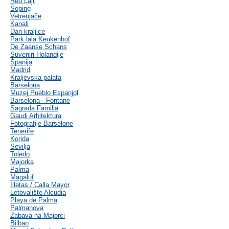
Red Lajt
Šoping
Vetrenjače
Kanali
Dan kraljice
Park lala Keukenhof
De Zaanse Schans
Suveniri Holandije
Španija
Madrid
Kraljevska palata
Barselona
Muzej Pueblo Espanjol
Barselona - Fontane
Sagrada Familia
Gaudi Arhitektura
Fotografije Barselone
Tenerife
Korida
Sevilja
Toledo
Majorka
Palma
Magaluf
Illetas / Calla Mayor
Letovalište Alcudia
Playa de Palma
Palmanova
Zabava na Majorci
Bilbao