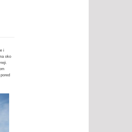
e i
Ima oko
reji.
kom
i pored