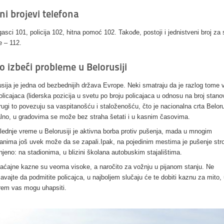
ni brojevi telefona
gasci 101, policija 102, hitna pomoć 102. Takođe, postoji i jednistveni broj za
e – 112.
o izbeći probleme u Belorusiji
usija je jedna od bezbednijih država Evrope. Neki smatraju da je razlog tome v
policajaca (liderska pozicija u svetu po broju policajaca u odnosu na broj stano
rugi to povezuju sa vaspitanošću i staloženošću, čto je nacionalna crta Belor
lno, u gradovima se može bez straha šetati i u kasnim časovima.
lednje vreme u Belorusiji je aktivna borba protiv pušenja, mada u mnogim
ranima još uvek može da se zapali.Ipak, na pojedinim mestima je pušenje str
njeno: na stadionima, u blizini školana autobuskim stajalištima.
aćajne kazne su veoma visoke, a naročito za vožnju u pijanom stanju. Ne
avajte da podmitite policajca, u najboljem slučaju će te dobiti kaznu za mito,
rem vas mogu uhapsiti.