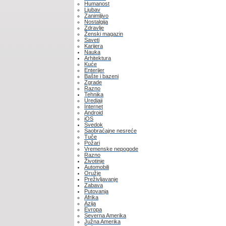
Humanost
Ljubav
Zanimljivo
Nostalgija
Zdravlje
Ženski magazin
Saveti
Karijera
Nauka
Arhitektura
Kuće
Enterijer
Bašte i bazeni
Zgrade
Razno
Tehnika
Uredjaji
Internet
Android
iOS
Svedok
Saobraćajne nesreće
Tuče
Požari
Vremenske nepogode
Razno
Životinje
Automobili
Oružje
Preživljavanje
Zabava
Putovanja
Afrika
Azija
Evropa
Severna Amerika
Južna Amerika