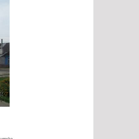
 šumske