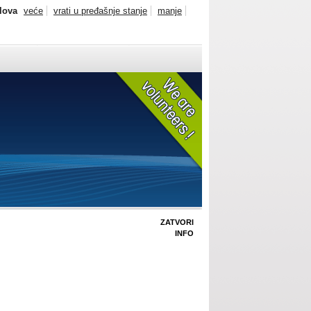
slova
veće
vrati u pređašnje stanje
manje
ZATVORI
INFO