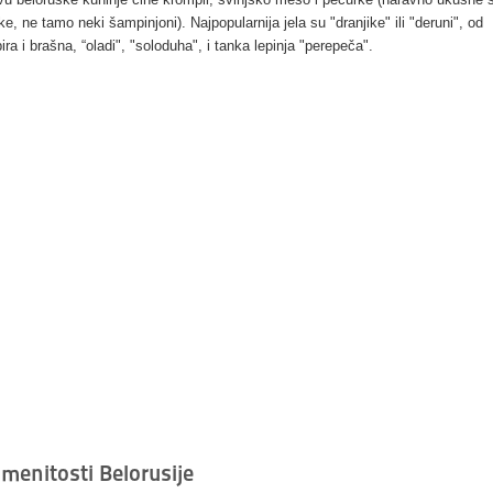
e, ne tamo neki šampinjoni). Najpopularnija jela su "dranjike" ili "deruni", od
ra i brašna, “oladi", "soloduha", i tanka lepinja "perepeča".
menitosti Belorusije