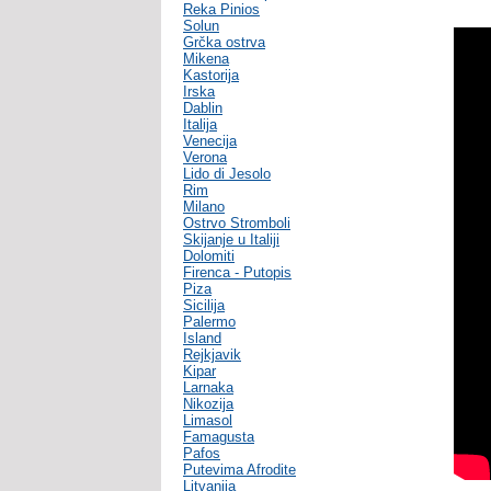
Reka Pinios
Solun
Grčka ostrva
Mikena
Kastorija
Irska
Dablin
Italija
Venecija
Verona
Lido di Jesolo
Rim
Milano
Ostrvo Stromboli
Skijanje u Italiji
Dolomiti
Firenca - Putopis
Piza
Sicilija
Palermo
Island
Rejkjavik
Kipar
Larnaka
Nikozija
Limasol
Famagusta
Pafos
Putevima Afrodite
Litvanija