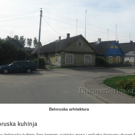
Beloruska arhitektura
oruska kuhinja
u beloruske kuhinje čine krompir, svinjsko meso i pečurke (naravno ukusne