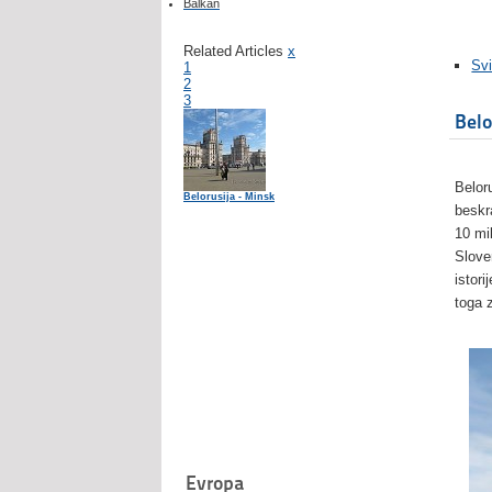
Balkan
Related Articles
x
Svi
1
2
3
Belo
Belor
Belorusija - Minsk
beskr
10 mi
Sloven
istor
toga z
Evropa