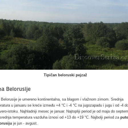
Tipičan beloruski pejzaž
ma Belorusije
 Belorusije je umereno kontinentalna, sa blagom i vlažnom zimom. Srednja
ratura u januaru se kreće između +4 °C i -4 °C na jugozapadu i jugu i od -4 d
vero-istoku. Najhladniji mesec je januar. Najtopliji period je od maja do septe
srednja temperatura vazduha iznosi od +13 do +19 °C. Najbolji period za
put
orusiju
je jun - avgust.