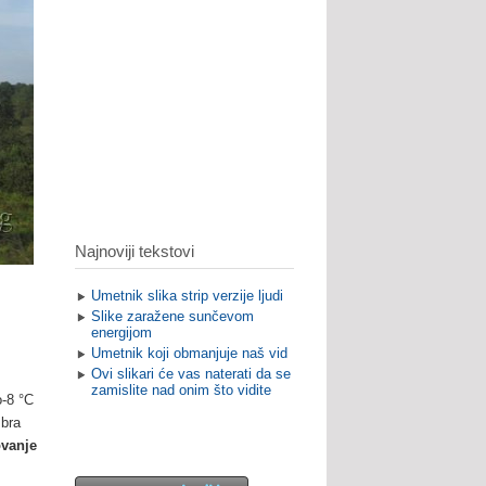
Najnoviji tekstovi
Umetnik slika strip verzije ljudi
Slike zaražene sunčevom
energijom
Umetnik koji obmanjuje naš vid
Ovi slikari će vas naterati da se
zamislite nad onim što vidite
o-8 °C
mbra
ovanje