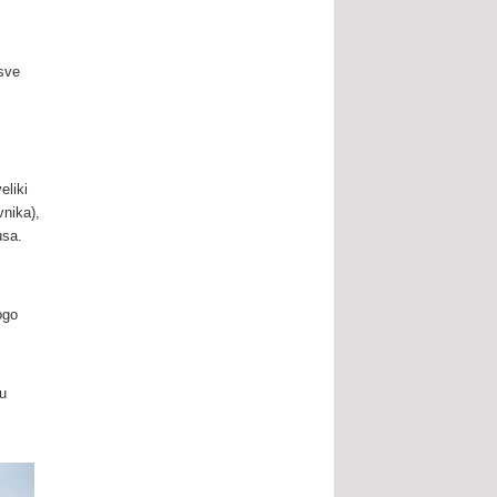
 sve
eliki
vnika),
usa.
ogo
 u