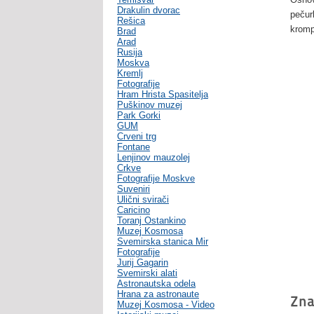
Drakulin dvorac
pečurk
Rešica
krompi
Brad
Arad
Rusija
Moskva
Kremlj
Fotografije
Hram Hrista Spasitelja
Puškinov muzej
Park Gorki
GUM
Crveni trg
Fontane
Lenjinov mauzolej
Crkve
Fotografije Moskve
Suveniri
Ulični svirači
Caricino
Toranj Ostankino
Muzej Kosmosa
Svemirska stanica Mir
Fotografije
Jurij Gagarin
Svemirski alati
Astronautska odela
Hrana za astronaute
Zna
Muzej Kosmosa - Video