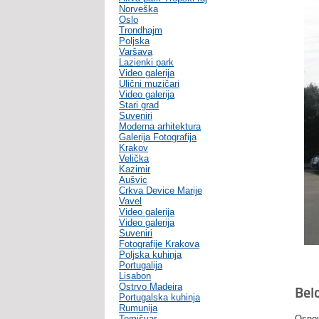
Norveška
Oslo
Trondhajm
Poljska
Varšava
Lazienki park
Video galerija
Ulični muzičari
Video galerija
Stari grad
Suveniri
Moderna arhitektura
Galerija Fotografija
Krakov
Velička
Kazimir
Aušvic
Crkva Device Marije
Vavel
Video galerija
Video galerija
Suveniri
Fotografije Krakova
Poljska kuhinja
Portugalija
Lisabon
Ostrvo Madeira
Bel
Portugalska kuhinja
Rumunija
Temišvar
Osnov