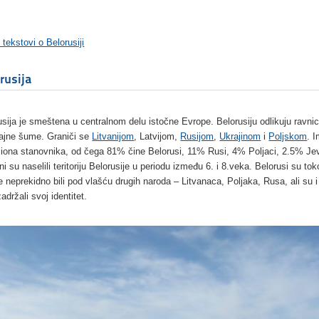
 tekstovi o Belorusiji
rusija
usija je smeštena u centralnom delu istočne Evrope. Belorusiju odlikuju ravnic
ajne šume. Graniči se
Litvanijom
, Latvijom,
Rusijom
,
Ukrajinom
i
Poljskom
. 
liona stanovnika, od čega 81% čine Belorusi, 11% Rusi, 4% Poljaci, 2.5% Jev
i su naselili teritoriju Belorusije u periodu između 6. i 8.veka. Belorusi su to
ije neprekidno bili pod vlašću drugih naroda – Litvanaca, Poljaka, Rusa, ali su 
adržali svoj identitet.