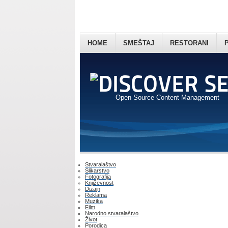
HOME
SMEŠTAJ
RESTORANI
Open Source Content Management
Stvaralaštvo
Slikarstvo
Fotografija
Književnost
Dizajn
Reklama
Muzika
Film
Narodno stvaralaštvo
Život
Porodica