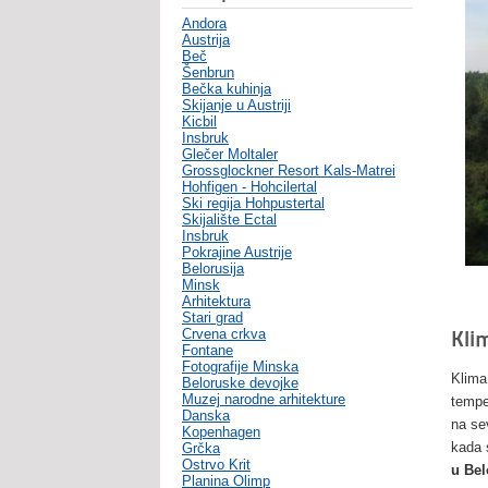
Andora
Austrija
Beč
Šenbrun
Bečka kuhinja
Skijanje u Austriji
Kicbil
Insbruk
Glečer Moltaler
Grossglockner Resort Kals-Matrei
Hohfigen - Hohcilertal
Ski regija Hohpustertal
Skijalište Ectal
Insbruk
Pokrajine Austrije
Belorusija
Minsk
Arhitektura
Stari grad
Crvena crkva
Kli
Fontane
Fotografije Minska
Klima
Beloruske devojke
Muzej narodne arhitekture
tempe
Danska
na se
Kopenhagen
kada 
Grčka
Ostrvo Krit
u Bel
Planina Olimp