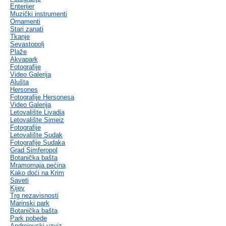
Enterijer
Muzički instrumenti
Ornamenti
Stari zanati
Tkanje
Sevastopolj
Plaže
Akvapark
Fotografije
Video Galerija
Alušta
Hersones
Fotografije Hersonesa
Video Galerija
Letovalište Livadia
Letovalište Simeiz
Fotografije
Letovalište Sudak
Fotografije Sudaka
Grad Simferopol
Botanička bašta
Mramornaja pećina
Kako doći na Krim
Saveti
Kijev
Trg nezavisnosti
Marinski park
Botanička bašta
Park pobede
Andrejevski uzviz