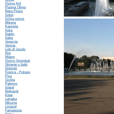
Ostrvo Krit
Planina Olimp
Reka Pinios
Solun
Grčka ostrva
Mikena
Kastorija
Irska
Dablin
Italija
Venecija
Verona
Lido di Jesolo
Rim
Milano
Ostrvo Stromboli
Skijanje u Italiji
Dolomiti
Firenca - Putopis
Piza
Sicilija
Palermo
Island
Rejkjavik
Kipar
Larnaka
Nikozija
Limasol
Famagusta