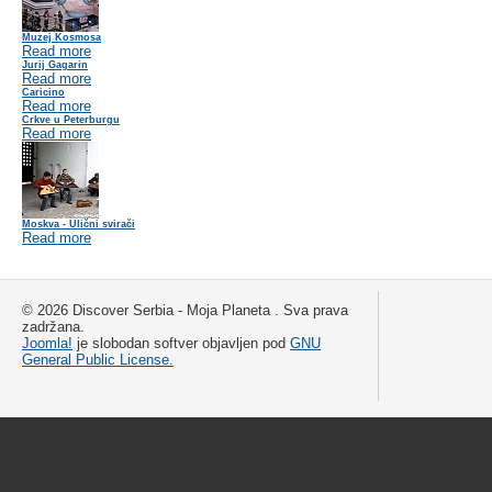
Muzej Kosmosa
Read more
Jurij Gagarin
Read more
Caricino
Read more
Crkve u Peterburgu
Read more
Moskva - Ulični svirači
Read more
© 2026 Discover Serbia - Moja Planeta . Sva prava
zadržana.
Joomla!
je slobodan softver objavljen pod
GNU
General Public License.