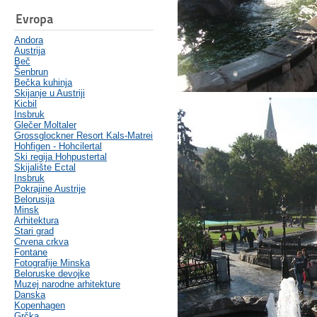
Evropa
Andora
Austrija
Beč
Šenbrun
Bečka kuhinja
Skijanje u Austriji
Kicbil
Insbruk
Glečer Moltaler
Grossglockner Resort Kals-Matrei
Hohfigen - Hohcilertal
Ski regija Hohpustertal
Skijalište Ectal
Insbruk
Pokrajine Austrije
Belorusija
Minsk
Arhitektura
Stari grad
Crvena crkva
Fontane
Fotografije Minska
Beloruske devojke
Muzej narodne arhitekture
Danska
Kopenhagen
Grčka