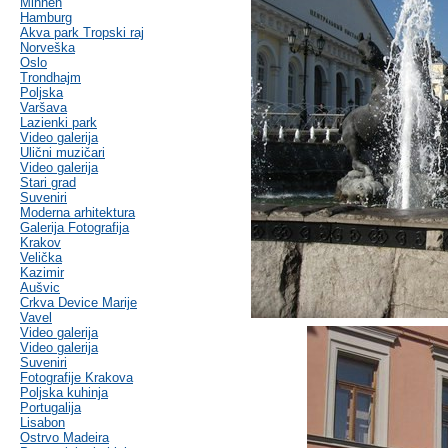
Minhen
Hamburg
Akva park Tropski raj
Norveška
Oslo
Trondhajm
Poljska
Varšava
Lazienki park
Video galerija
Ulični muzičari
Video galerija
Stari grad
Suveniri
Moderna arhitektura
Galerija Fotografija
Krakov
Velička
Kazimir
Aušvic
Crkva Device Marije
Vavel
Video galerija
Video galerija
Suveniri
Fotografije Krakova
Poljska kuhinja
Portugalija
Lisabon
Ostrvo Madeira