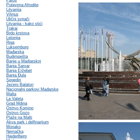
Pafos
Putevima Afrodite
Litvanija
Viljnus
Ulični svirači
Litvanija - kako stići
Trakai
Brdo krstova
Letonija
Riga
Luksemburg
Mađarska
Budimpešta
Banje u Madjarskoj
Banja Sarvar
Banja Eržebet
Banja Ðula
Segedin
Jezero Balaton
Nacionalni parkovi Mađarske
Malta
La Valeta
Grad Mdina
Ostrvo Komino
Ostrvo Gozo
Plaže na Malti
Akva park i delfinarijum
Monako
Nemačka
Hajderlberg