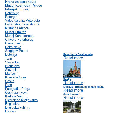
Hrana za astronaute
Muzej Kosmosa - Video
Istorijski muzej
Peterburg
Petergof
Video galerija Petergofa
Fotografije Petersburga
Krstarica Aurora
Muzej Ermitaž
Muzej Kunstkamera
Crkve u Peterburgu
Carsko selo
Reka Neva
Sergejev Posad
Estonija
Peterburg - Carsko selo
Read more
Talin
Slovačka
Bratislava
Slovenija
Maribor
Kranjska Gora
Rusija
Češka
Read more
Prag
Moskva - Izložba peščanih figura
Fotografije Praga
Read more
Češki zamkovi
Jurij Gagarin
Karlove Vari
Read more
Ujedinjeno Kraljevstvo
Engleska
Engleska kuhinja
London