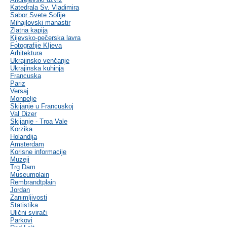
Katedrala Sv. Vladimira
Sabor Svete Sofije
Mihajlovski manastir
Zlatna kapija
Kijevsko-pečerska lavra
Fotografije KIjeva
Arhitektura
Ukrajinsko venčanje
Ukrajinska kuhinja
Francuska
Pariz
Versaj
Monpelje
Skijanje u Francuskoj
Val Dizer
Skijanje - Troa Vale
Korzika
Holandija
Amsterdam
Korisne informacije
Muzeji
Trg Dam
Museumplain
Rembrandtplain
Jordan
Zanimljivosti
Statistika
Ulični svirači
Parkovi