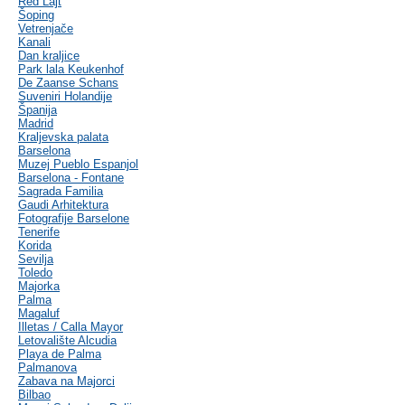
Red Lajt
Šoping
Vetrenjače
Kanali
Dan kraljice
Park lala Keukenhof
De Zaanse Schans
Suveniri Holandije
Španija
Madrid
Kraljevska palata
Barselona
Muzej Pueblo Espanjol
Barselona - Fontane
Sagrada Familia
Gaudi Arhitektura
Fotografije Barselone
Tenerife
Korida
Sevilja
Toledo
Majorka
Palma
Magaluf
Illetas / Calla Mayor
Letovalište Alcudia
Playa de Palma
Palmanova
Zabava na Majorci
Bilbao