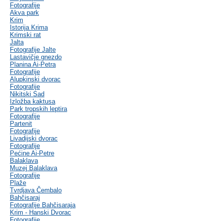
Fotografije
Akva park
Krim
Istorija Krima
Krimski rat
Jalta
Fotografije Jalte
Lastavičje gnezdo
Planina Ai-Petra
Fotografije
Alupkinski dvorac
Fotografije
Nikitski Sad
Izložba kaktusa
Park tropskih leptira
Fotografije
Partenit
Fotografije
Livadijski dvorac
Fotografije
Pećine Ai-Petre
Balaklava
Muzej Balaklava
Fotografije
Plaže
Tvrdjava Čembalo
Bahčisaraj
Fotografije Bahčisaraja
Krim - Hanski Dvorac
Fotografije