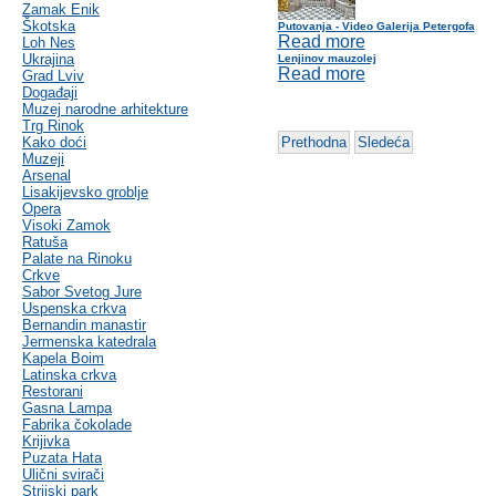
Zamak Enik
Škotska
Putovanja - Video Galerija Petergofa
Read more
Loh Nes
Ukrajina
Lenjinov mauzolej
Read more
Grad Lviv
Događaji
Muzej narodne arhitekture
Trg Rinok
Kako doći
Prethodna
Sledeća
Muzeji
Arsenal
Lisakijevsko groblje
Opera
Visoki Zamok
Ratuša
Palate na Rinoku
Crkve
Sabor Svetog Jure
Uspenska crkva
Bernandin manastir
Jermenska katedrala
Kapela Boim
Latinska crkva
Restorani
Gasna Lampa
Fabrika čokolade
Krijivka
Puzata Hata
Ulični svirači
Strijski park