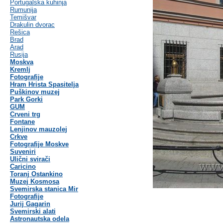
Portugalska kuhinja
Rumunija
Temišvar
Drakulin dvorac
Rešica
Brad
Arad
Rusija
Moskva
Kremlj
Fotografije
Hram Hrista Spasitelja
Puškinov muzej
Park Gorki
GUM
Crveni trg
Fontane
Lenjinov mauzolej
Crkve
Fotografije Moskve
Suveniri
Ulični svirači
Caricino
Toranj Ostankino
Muzej Kosmosa
Svemirska stanica Mir
Fotografije
Jurij Gagarin
Svemirski alati
Astronautska odela