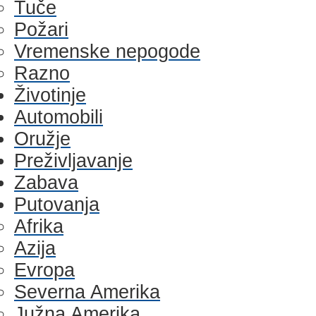
Tuče
Požari
Vremenske nepogode
Razno
Životinje
Automobili
Oružje
Preživljavanje
Zabava
Putovanja
Afrika
Azija
Evropa
Severna Amerika
Južna Amerika