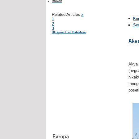
Balkan
Related Articles
x
Kr
1
2
Sev
3
Ukrajina Krim Balaklava
Akva
Akva 
(avgu
nikak
mnogo
poset
Evropa