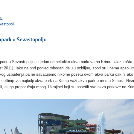
im
astopolj
park u Sevastopolju
park u Sevastopolju je jedan od nekoliko akva parkova na Krimu. Ulaz košta 
st 2011). Iako na prvi pogled tobogani deluju ozbiljno, spori su i nema apsolut
vog uzbuđenja pa ne savatujemo nikome posetu ovom akva parku čak ni ako 
 jeftiniji. Za najbolji akva park na Krimu važi akva park u mestu Simeiz. Ni
ili, ali ga preporučuju mnogi Ukrajinci koji su posetili sve akva parkove na Kri