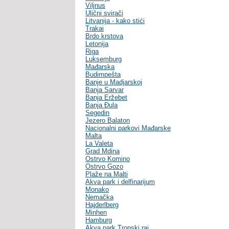
Viljnus
Ulični svirači
Litvanija - kako stići
Trakai
Brdo krstova
Letonija
Riga
Luksemburg
Mađarska
Budimpešta
Banje u Madjarskoj
Banja Sarvar
Banja Eržebet
Banja Ðula
Segedin
Jezero Balaton
Nacionalni parkovi Mađarske
Malta
La Valeta
Grad Mdina
Ostrvo Komino
Ostrvo Gozo
Plaže na Malti
Akva park i delfinarijum
Monako
Nemačka
Hajderlberg
Minhen
Hamburg
Akva park Tropski raj