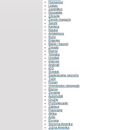
Humanost
Ljubav
Zanimljivo
Nostalgija
Zdravlje
Ženski magazin
Saveti
Karijera
Nauka
Arhitektura
Kuće
Enterijer
Bašte i bazeni
Zgrade
Razno
Tehnika
Uredjaji
Internet
Android
iOS
Svedok
Saobraćajne nesreće
Tuče
Požari
Vremenske nepogode
Razno
Životinje
Automobili
Oružje
Preživljavanje
Zabava
Putovanja
Afrika
Azija
Evropa
Severna Amerika
Južna Amerika