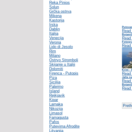
Reka Pinios
Solun
Grčka ostrva
Mikena
Kastorija
Irska
Putovan
Dablin
Read
Italija
Botani
Venecija
Read
Verona
Fotogra
Read
Lido di Jesolo
Rim
Milano
Ostrvo Stromboli
Skijanje u Italiji
Dolomiti
Krim - 
Firenca - Putopis
Read
Piza
Jalta n
Read
Sicilija
Botanič
Palermo
Read
Island
Rejkjavik
Kipar
Larnaka
Pret
Nikozija
Limasol
Famagusta
Pafos
Putevima Afrodite
Litvanija