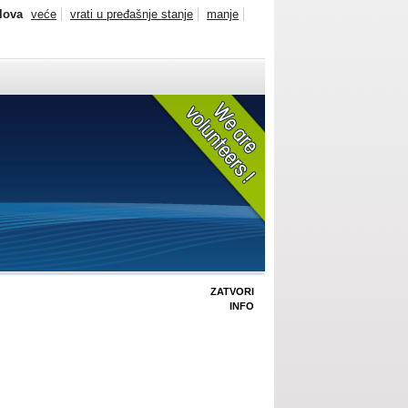
slova
veće
vrati u pređašnje stanje
manje
ZATVORI
INFO