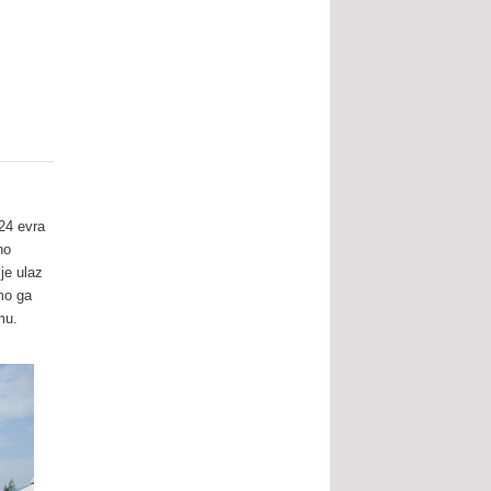
24 evra
no
je ulaz
smo ga
mu.