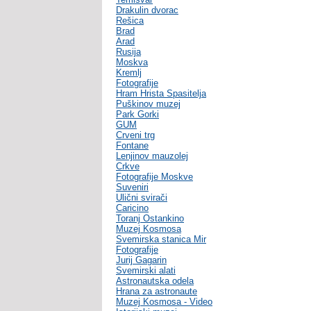
Drakulin dvorac
Rešica
Brad
Arad
Rusija
Moskva
Kremlj
Fotografije
Hram Hrista Spasitelja
Puškinov muzej
Park Gorki
GUM
Crveni trg
Fontane
Lenjinov mauzolej
Crkve
Fotografije Moskve
Suveniri
Ulični svirači
Caricino
Toranj Ostankino
Muzej Kosmosa
Svemirska stanica Mir
Fotografije
Jurij Gagarin
Svemirski alati
Astronautska odela
Hrana za astronaute
Muzej Kosmosa - Video