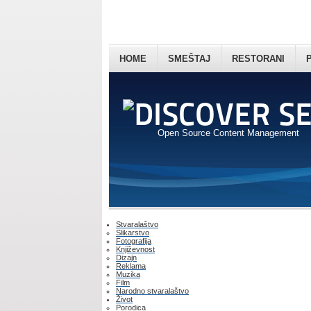
HOME
SMEŠTAJ
RESTORANI
Open Source Content Management
Stvaralaštvo
Slikarstvo
Fotografija
Književnost
Dizajn
Reklama
Muzika
Film
Narodno stvaralaštvo
Život
Porodica