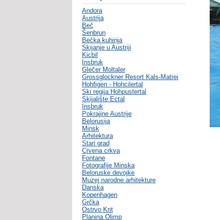
Andora
Austrija
Beč
Šenbrun
Bečka kuhinja
Skijanje u Austriji
Kicbil
Insbruk
Glečer Moltaler
Grossglockner Resort Kals-Matrei
Hohfigen - Hohcilertal
Ski regija Hohpustertal
Skijalište Ectal
Insbruk
Pokrajine Austrije
Belorusija
Minsk
Arhitektura
Stari grad
Crvena crkva
Fontane
Fotografije Minska
Beloruske devojke
Muzej narodne arhitekture
Danska
Kopenhagen
Grčka
Ostrvo Krit
Planina Olimp