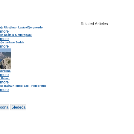
Related Articles
ja Ukrajina - Lastavičje gnezdo
 more
čka bašta u Simferopolu
 more
fje tvrđave Sudak
 more
Ukrajina
 more
a Krimu
 more
ka Bašta Nikitski Sad - Fotografije
 more
hodna
Sledeća