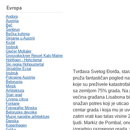
Evropa
Andora
Austrija
Beč
Šenbrun
Bečka kuhinja
Skijanje u Austriji
Kicbil
Insbruk
Glečer Moltaler
Grossglockner Resort Kals-Matrei
Hohfigen - Hohcilertal
Ski regija Hohpustertal
Skijalište Ectal
Tvrđava Svetog Đorđa, stara
Insbruk
Pokrajine Austrije
pruža fantastičan pogled na
Belorusija
koje su preživele katastrofa
Minsk
Arhitektura
sa zemljom 75% grada. Na p
Stari grad
većina građana Lisabona bi
Crvena crkva
snažan potres koji je uticao 
Fontane
Fotografije Minska
centar grada i koja mu je u
Beloruske devojke
zatim vrati kao talas visine
Muzej narodne arhitekture
Danska
ljudi. Markiz de Pombal, ond
Kopenhagen
izgradnju razorenog grada, 
Grčka