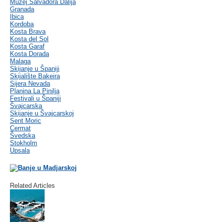
Muzej Salvadora Dalija
Granada
Ibica
Kordoba
Kosta Brava
Kosta del Sol
Kosta Garaf
Kosta Dorada
Malaga
Skijanje u Španiji
Skijalište Bakeira
Sijera Nevada
Planina La Pinilja
Festivali u Španiji
Švajcarska
Skijanje u Švajcarskoj
Sent Moric
Cermat
Švedska
Stokholm
Upsala
Related Articles