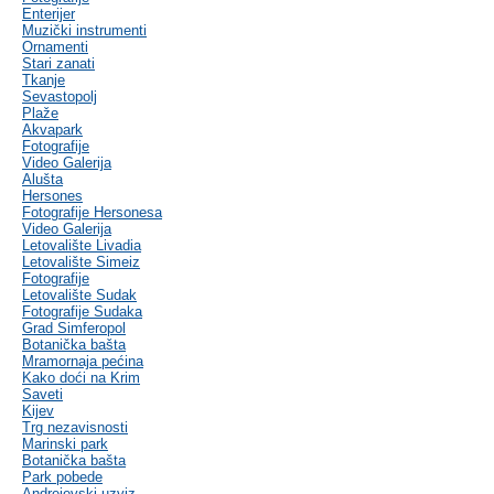
Enterijer
Muzički instrumenti
Ornamenti
Stari zanati
Tkanje
Sevastopolj
Plaže
Akvapark
Fotografije
Video Galerija
Alušta
Hersones
Fotografije Hersonesa
Video Galerija
Letovalište Livadia
Letovalište Simeiz
Fotografije
Letovalište Sudak
Fotografije Sudaka
Grad Simferopol
Botanička bašta
Mramornaja pećina
Kako doći na Krim
Saveti
Kijev
Trg nezavisnosti
Marinski park
Botanička bašta
Park pobede
Andrejevski uzviz