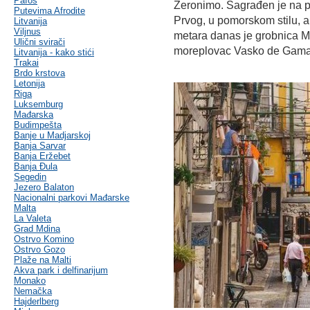
Pafos
Žeronimo. Sagrađen je na p
Putevima Afrodite
Prvog, u pomorskom stilu, a
Litvanija
Viljnus
metara danas je grobnica Ma
Ulični svirači
moreplovac Vasko de Gama
Litvanija - kako stići
Trakai
Brdo krstova
Letonija
Riga
Luksemburg
Mađarska
Budimpešta
Banje u Madjarskoj
Banja Sarvar
Banja Eržebet
Banja Ðula
Segedin
Jezero Balaton
Nacionalni parkovi Mađarske
Malta
La Valeta
Grad Mdina
Ostrvo Komino
Ostrvo Gozo
Plaže na Malti
Akva park i delfinarijum
Monako
Nemačka
Hajderlberg