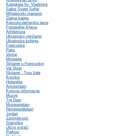
Katedrala Sv. Vladimira
Sabor Svete Sofije
Mihajlovski manastir
Zlatna kapija
Kijevsko-pečerska lavra
Fotografije KIjeva
Arhitektura
Ukrajinsko venčanje
Ukrajinska kuhinja
Francuska
Pariz
Versaj
Monpelje
Skijanje u Francuskoj
Val Dizer
Skijanje - Troa Vale
Korzika
Holandija
Amsterdam
Korisne informacije
Muzeji
Trg Dam
Museumplain
Rembrandtplain
Jordan
Zanimljivosti
Statistika
Ulični svirači
Parkovi