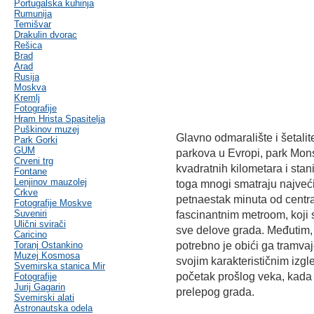
Portugalska kuhinja
Rumunija
Temišvar
Drakulin dvorac
Rešica
Brad
Arad
Rusija
Moskva
Kremlj
Fotografije
Hram Hrista Spasitelja
Puškinov muzej
Glavno odmaralište i šetali
Park Gorki
GUM
parkova u Evropi, park Mons
Crveni trg
kvadratnih kilometara i stani
Fontane
Lenjinov mauzolej
toga mnogi smatraju najveć
Crkve
petnaestak minuta od centr
Fotografije Moskve
Suveniri
fascinantnim metroom, koji 
Ulični svirači
sve delove grada. Međutim, z
Caricino
Toranj Ostankino
potrebno je obići ga tramva
Muzej Kosmosa
svojim karakterističnim izg
Svemirska stanica Mir
početak prošlog veka, kada 
Fotografije
Jurij Gagarin
prelepog grada.
Svemirski alati
Astronautska odela