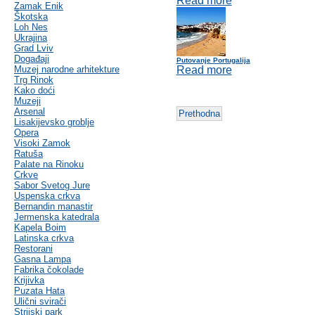
Read more
Zamak Enik
Škotska
Loh Nes
Ukrajina
Grad Lviv
Događaji
Putovanje Portugalija
Muzej narodne arhitekture
Read more
Trg Rinok
Kako doći
Muzeji
Arsenal
Prethodna
Lisakijevsko groblje
Opera
Visoki Zamok
Ratuša
Palate na Rinoku
Crkve
Sabor Svetog Jure
Uspenska crkva
Bernandin manastir
Jermenska katedrala
Kapela Boim
Latinska crkva
Restorani
Gasna Lampa
Fabrika čokolade
Krijivka
Puzata Hata
Ulični svirači
Strijski park