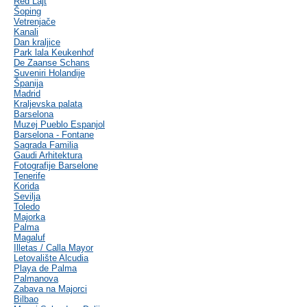
Red Lajt
Šoping
Vetrenjače
Kanali
Dan kraljice
Park lala Keukenhof
De Zaanse Schans
Suveniri Holandije
Španija
Madrid
Kraljevska palata
Barselona
Muzej Pueblo Espanjol
Barselona - Fontane
Sagrada Familia
Gaudi Arhitektura
Fotografije Barselone
Tenerife
Korida
Sevilja
Toledo
Majorka
Palma
Magaluf
Illetas / Calla Mayor
Letovalište Alcudia
Playa de Palma
Palmanova
Zabava na Majorci
Bilbao