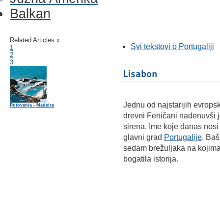
Balkan
Related Articles
x
Svi tekstovi o Portugaliji
1
2
3
Lisabon
Jednu od najstarijih evropsk
Putovanja - Madeira
drevni Feničani nadenuvši j
sirena. Ime koje danas nosi 
glavni grad
Portugalije
. Baš
sedam brežuljaka na kojima 
bogatila istorija.