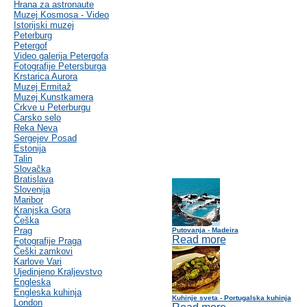
Hrana za astronaute
Muzej Kosmosa - Video
Istorijski muzej
Peterburg
Petergof
Video galerija Petergofa
Fotografije Petersburga
Krstarica Aurora
Muzej Ermitaž
Muzej Kunstkamera
Crkve u Peterburgu
Carsko selo
Reka Neva
Sergejev Posad
Estonija
Talin
Slovačka
Bratislava
Slovenija
Maribor
Kranjska Gora
Češka
Prag
Putovanja - Madeira
Read more
Fotografije Praga
Češki zamkovi
Karlove Vari
Ujedinjeno Kraljevstvo
Engleska
Engleska kuhinja
Kuhinje sveta - Portugalska kuhinja
London