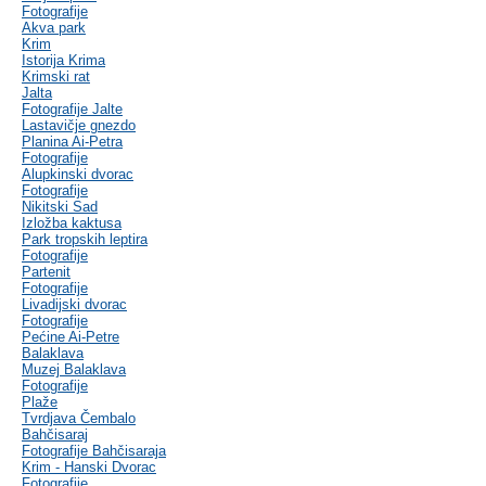
Fotografije
Akva park
Krim
Istorija Krima
Krimski rat
Jalta
Fotografije Jalte
Lastavičje gnezdo
Planina Ai-Petra
Fotografije
Alupkinski dvorac
Fotografije
Nikitski Sad
Izložba kaktusa
Park tropskih leptira
Fotografije
Partenit
Fotografije
Livadijski dvorac
Fotografije
Pećine Ai-Petre
Balaklava
Muzej Balaklava
Fotografije
Plaže
Tvrdjava Čembalo
Bahčisaraj
Fotografije Bahčisaraja
Krim - Hanski Dvorac
Fotografije