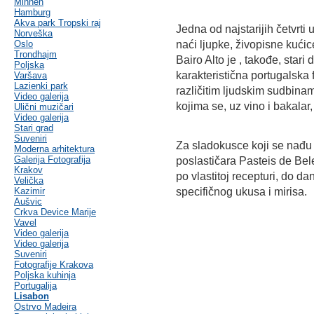
Minhen
Hamburg
Akva park Tropski raj
Jedna od najstarijih četvrti 
Norveška
Oslo
naći ljupke, živopisne kućic
Trondhajm
Bairo Alto je , takođe, stari
Poljska
karakteristična portugalska 
Varšava
Lazienki park
različitim ljudskim sudbina
Video galerija
kojima se, uz vino i bakala
Ulični muzičari
Video galerija
Stari grad
Suveniri
Za sladokusce koji se nađu
Moderna arhitektura
Galerija Fotografija
poslastičara Pasteis de Bele
Krakov
po vlastitoj recepturi, do d
Velička
Kazimir
specifičnog ukusa i mirisa.
Aušvic
Crkva Device Marije
Vavel
Video galerija
Video galerija
Suveniri
Fotografije Krakova
Poljska kuhinja
Portugalija
Lisabon
Ostrvo Madeira