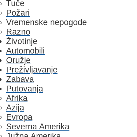
Tuče
Požari
Vremenske nepogode
Razno
Životinje
Automobili
Oružje
Preživljavanje
Zabava
Putovanja
Afrika
Azija
Evropa
Severna Amerika
Južna Amerika