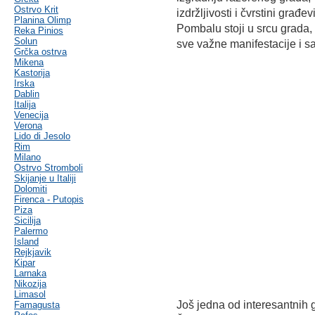
Ostrvo Krit
izdržljivosti i čvrstini gra
Planina Olimp
Pombalu stoji u srcu grada
Reka Pinios
Solun
sve važne manifestacije i sa
Grčka ostrva
Mikena
Kastorija
Irska
Dablin
Italija
Venecija
Verona
Lido di Jesolo
Rim
Milano
Ostrvo Stromboli
Skijanje u Italiji
Dolomiti
Firenca - Putopis
Piza
Sicilija
Palermo
Island
Rejkjavik
Kipar
Larnaka
Nikozija
Limasol
Još jedna od interesantnih 
Famagusta