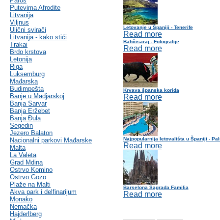
Pafos
Putevima Afrodite
Litvanija
Viljnus
Letovanje u Španiji - Tenerife
Ulični svirači
Read more
Litvanija - kako stići
Bahčisaraj - Fotografije
Trakai
Read more
Brdo krstova
Letonija
Riga
Luksemburg
Mađarska
Budimpešta
Krvava španska korida
Banje u Madjarskoj
Read more
Banja Sarvar
Banja Eržebet
Banja Ðula
Segedin
Jezero Balaton
Najpopularnija letovališta u Španiji - P
Nacionalni parkovi Mađarske
Read more
Malta
La Valeta
Grad Mdina
Ostrvo Komino
Ostrvo Gozo
Plaže na Malti
Barselona Sagrada Familia
Akva park i delfinarijum
Read more
Monako
Nemačka
Hajderlberg