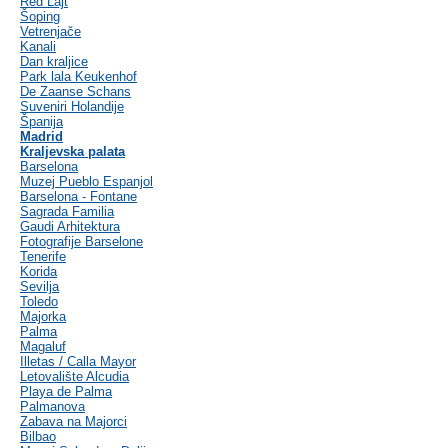
Red Lajt
Šoping
Vetrenjače
Kanali
Dan kraljice
Park lala Keukenhof
De Zaanse Schans
Suveniri Holandije
Španija
Madrid
Kraljevska palata
Barselona
Muzej Pueblo Espanjol
Barselona - Fontane
Sagrada Familia
Gaudi Arhitektura
Fotografije Barselone
Tenerife
Korida
Sevilja
Toledo
Majorka
Palma
Magaluf
Illetas / Calla Mayor
Letovalište Alcudia
Playa de Palma
Palmanova
Zabava na Majorci
Bilbao