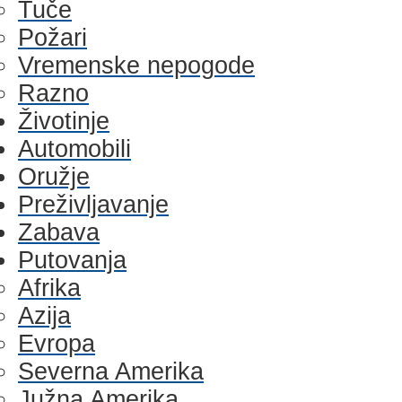
Tuče
Požari
Vremenske nepogode
Razno
Životinje
Automobili
Oružje
Preživljavanje
Zabava
Putovanja
Afrika
Azija
Evropa
Severna Amerika
Južna Amerika