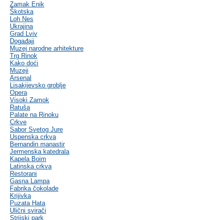
Zamak Enik
Škotska
Loh Nes
Ukrajina
Grad Lviv
Događaji
Muzej narodne arhitekture
Trg Rinok
Kako doći
Muzeji
Arsenal
Lisakijevsko groblje
Opera
Visoki Zamok
Ratuša
Palate na Rinoku
Crkve
Sabor Svetog Jure
Uspenska crkva
Bernandin manastir
Jermenska katedrala
Kapela Boim
Latinska crkva
Restorani
Gasna Lampa
Fabrika čokolade
Krijivka
Puzata Hata
Ulični svirači
Strijski park