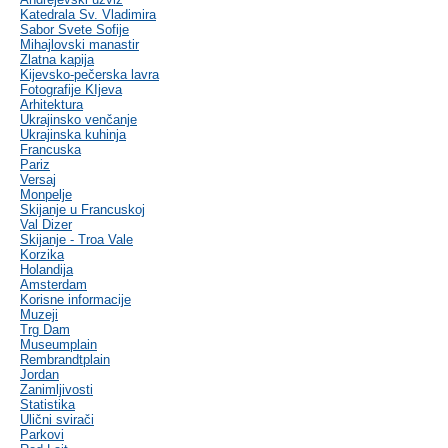
Katedrala Sv. Vladimira
Sabor Svete Sofije
Mihajlovski manastir
Zlatna kapija
Kijevsko-pečerska lavra
Fotografije KIjeva
Arhitektura
Ukrajinsko venčanje
Ukrajinska kuhinja
Francuska
Pariz
Versaj
Monpelje
Skijanje u Francuskoj
Val Dizer
Skijanje - Troa Vale
Korzika
Holandija
Amsterdam
Korisne informacije
Muzeji
Trg Dam
Museumplain
Rembrandtplain
Jordan
Zanimljivosti
Statistika
Ulični svirači
Parkovi