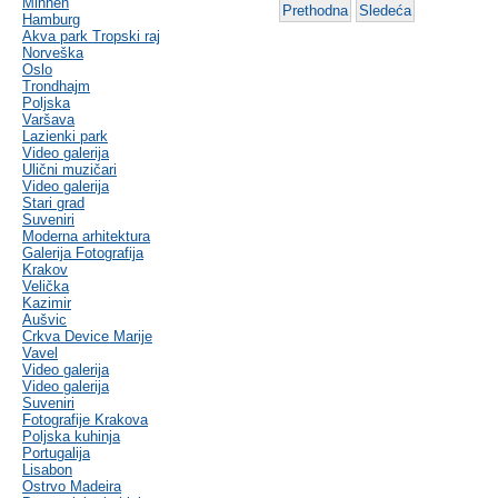
Minhen
Prethodna
Sledeća
Hamburg
Akva park Tropski raj
Norveška
Oslo
Trondhajm
Poljska
Varšava
Lazienki park
Video galerija
Ulični muzičari
Video galerija
Stari grad
Suveniri
Moderna arhitektura
Galerija Fotografija
Krakov
Velička
Kazimir
Aušvic
Crkva Device Marije
Vavel
Video galerija
Video galerija
Suveniri
Fotografije Krakova
Poljska kuhinja
Portugalija
Lisabon
Ostrvo Madeira