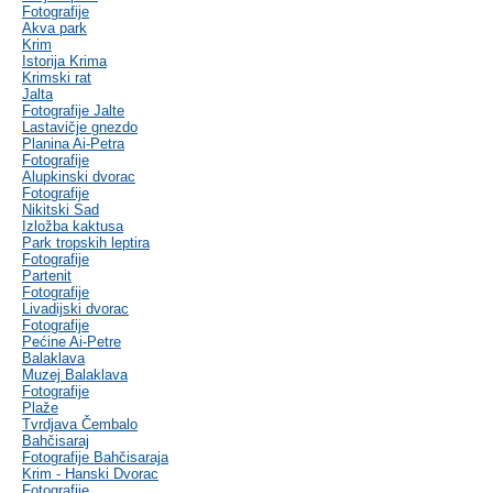
Fotografije
Akva park
Krim
Istorija Krima
Krimski rat
Jalta
Fotografije Jalte
Lastavičje gnezdo
Planina Ai-Petra
Fotografije
Alupkinski dvorac
Fotografije
Nikitski Sad
Izložba kaktusa
Park tropskih leptira
Fotografije
Partenit
Fotografije
Livadijski dvorac
Fotografije
Pećine Ai-Petre
Balaklava
Muzej Balaklava
Fotografije
Plaže
Tvrdjava Čembalo
Bahčisaraj
Fotografije Bahčisaraja
Krim - Hanski Dvorac
Fotografije