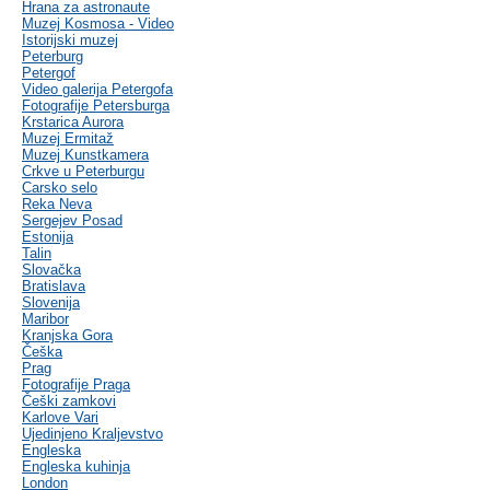
Hrana za astronaute
Muzej Kosmosa - Video
Istorijski muzej
Peterburg
Petergof
Video galerija Petergofa
Fotografije Petersburga
Krstarica Aurora
Muzej Ermitaž
Muzej Kunstkamera
Crkve u Peterburgu
Carsko selo
Reka Neva
Sergejev Posad
Estonija
Talin
Slovačka
Bratislava
Slovenija
Maribor
Kranjska Gora
Češka
Prag
Fotografije Praga
Češki zamkovi
Karlove Vari
Ujedinjeno Kraljevstvo
Engleska
Engleska kuhinja
London