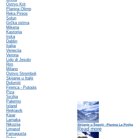
Ostrvo Krit
Planina Olimp
Reka Pinios
Solun
Grčka ostrva
Mikena
Kastorija
Irska
Dablin
Italija
Venecija
Verona
Lido di Jesolo
Rim
Milano
Ostrvo Stromboli
Skijanje u Italiji
Dolomiti
Firenca - Putopis
Piza
Sicilija
Palermo
Island
Rejkjavik
Kipar
Larnaka
Nikozija
Skijanje u Španiji - Planina La Pinilja
Read more
Limasol
Famagusta