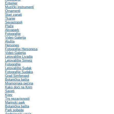
Enterijer
Muzički instrumenti
Ornamenti
Stari zanati
Tkanje
Sevastopolj
Plaže
Akvapark
Fotografije
Video Galerija
Alušta
Hersones
Fotografije Hersonesa
Video Galerija
Letovalište Livadia
Letovalište Simeiz
Fotografije
Letovalište Sudak
Fotografije Sudaka
Grad Simferopol
Botanička bašta
Mramornaja pećina
Kako doći na Krim
Saveti
Kijev
Trg nezavisnosti
Marinski park
Botanička bašta
Park pobede
Andrejevski uzviz