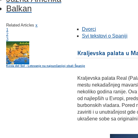
Balkan
Related Articles
x
Dvorci
1
2
Svi tekstovi o Spaniji
3
Kraljevska palata u M
Kosta del Sol - Letovanje na najsunčanijoj obali Španije
Kraljevska palata Real (Pal
mestu nekadašnjeg mavarsko
nekoliko godina ranije. Ov
od najlepših u Evropi, pred
burbonskih vladara. Pored n
zaviriti i u unutrašnjost gd
ukrašene sobe sa original