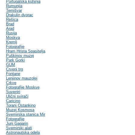
Portugalska kuhinja
Rumunija
Temišvar
Drakulin dvorac
Rešica
Brad
Arad
Rusija
Moskva
Kremlj
Fotografije
Hram Hrista Spasitelja
Puškinov muzej
Park Gorki
GUM
Crveni trg
Fontane
Lenjinov mauzolej
Crkve
Fotografije Moskve
Suveniri
Ulični svirači
Caricino
Toranj Ostankino
Muzej Kosmosa
Svemirska stanica Mir
Fotografije
Jurij Gagarin
Svemirski alati
Astronautska odela