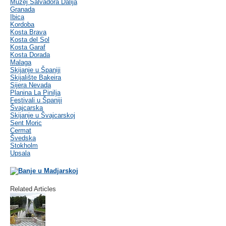
Muzej Salvadora Dalija
Granada
Ibica
Kordoba
Kosta Brava
Kosta del Sol
Kosta Garaf
Kosta Dorada
Malaga
Skijanje u Španiji
Skijalište Bakeira
Sijera Nevada
Planina La Pinilja
Festivali u Španiji
Švajcarska
Skijanje u Švajcarskoj
Sent Moric
Cermat
Švedska
Stokholm
Upsala
Related Articles