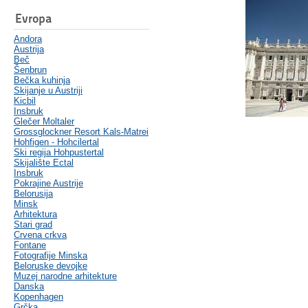
Evropa
Andora
Austrija
Beč
Šenbrun
Bečka kuhinja
Skijanje u Austriji
Kicbil
Insbruk
Glečer Moltaler
Grossglockner Resort Kals-Matrei
Hohfigen - Hohcilertal
Ski regija Hohpustertal
Skijalište Ectal
Insbruk
Pokrajine Austrije
Belorusija
Minsk
Arhitektura
Stari grad
Crvena crkva
Fontane
Fotografije Minska
Beloruske devojke
Muzej narodne arhitekture
Danska
Kopenhagen
Grčka