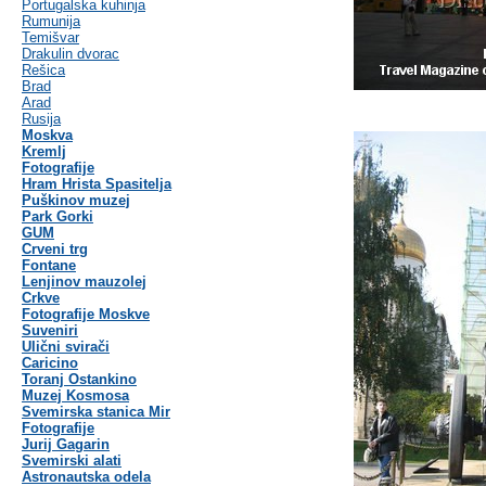
Portugalska kuhinja
Rumunija
Temišvar
Drakulin dvorac
Rešica
Brad
Arad
Rusija
Moskva
Kremlj
Fotografije
Hram Hrista Spasitelja
Puškinov muzej
Park Gorki
GUM
Crveni trg
Fontane
Lenjinov mauzolej
Crkve
Fotografije Moskve
Suveniri
Ulični svirači
Caricino
Toranj Ostankino
Muzej Kosmosa
Svemirska stanica Mir
Fotografije
Jurij Gagarin
Svemirski alati
Astronautska odela