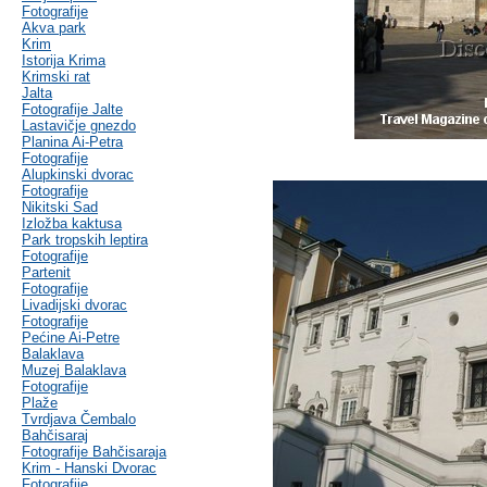
Fotografije
Akva park
Krim
Istorija Krima
Krimski rat
Jalta
Fotografije Jalte
Lastavičje gnezdo
Planina Ai-Petra
Fotografije
Alupkinski dvorac
Fotografije
Nikitski Sad
Izložba kaktusa
Park tropskih leptira
Fotografije
Partenit
Fotografije
Livadijski dvorac
Fotografije
Pećine Ai-Petre
Balaklava
Muzej Balaklava
Fotografije
Plaže
Tvrdjava Čembalo
Bahčisaraj
Fotografije Bahčisaraja
Krim - Hanski Dvorac
Fotografije