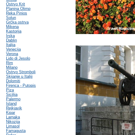
Ostrvo Krit
Planina Olimp
Reka Pinios
Solun
Grčka ostrva
Mikena
Kastorija
Irska
Dablin
Italija
Venecija
Verona
Lido di Jesolo
Rim
Milano
Ostrvo Stromboli
Skijanje u Italiji
Dolomiti
Firenca - Putopis
Piza
Sicilija
Palermo
Island
Rejkjavik
Kipar
Larnaka
Nikozija
Limasol
Famagusta