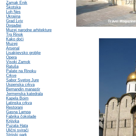
Zamak Enik
Škotska
Loh Nes
Ukrajina
Grad Lviv
Događaji
Muzej narodne arhitekture
Trg Rinok
Kako doći
Muzeji
Arsenal
Lisakijevsko groblje
Opera
Visoki Zamok
Ratuša
Palate na Rinoku
Crkve
Sabor Svetog Jure
Uspenska crkva
Bernandin manastir
Jermenska katedrala
Kapela Boim
Latinska crkva
Restorani
Gasna Lampa
Fabrika čokolade
Krijivka
Puzata Hata
Ulični svirači
Strijski park