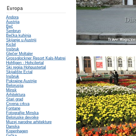
Evropa
Andora
Austrija
Beč
Šenbrun
Bečka kuhinja
Skijanje u Austriji
Kicbil
Insbruk
Glečer Moltaler
Grossglockner Resort Kals-Matrei
Hohfigen - Hohcilertal
Ski regija Hohpustertal
Skijalište Ectal
Insbruk
Pokrajine Austrije
Belorusija
Minsk
Arhitektura
Stari grad
Crvena crkva
Fontane
Fotografije Minska
Beloruske devojke
Muzej narodne arhitekture
Danska
Kopenhagen
Grčka