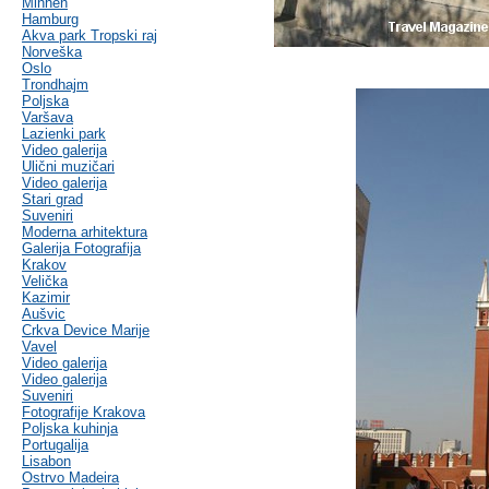
Minhen
Hamburg
Akva park Tropski raj
Norveška
Oslo
Trondhajm
Poljska
Varšava
Lazienki park
Video galerija
Ulični muzičari
Video galerija
Stari grad
Suveniri
Moderna arhitektura
Galerija Fotografija
Krakov
Velička
Kazimir
Aušvic
Crkva Device Marije
Vavel
Video galerija
Video galerija
Suveniri
Fotografije Krakova
Poljska kuhinja
Portugalija
Lisabon
Ostrvo Madeira