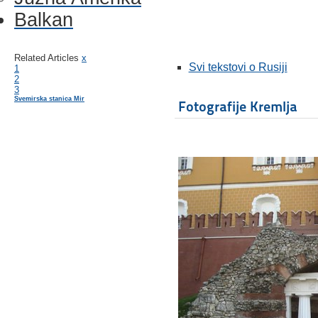
Balkan
Related Articles
x
Svi tekstovi o Rusiji
1
2
3
Svemirska stanica Mir
Fotografije Kremlja