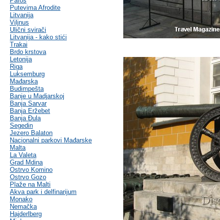
Pafos
Putevima Afrodite
Litvanija
Viljnus
Ulični svirači
Litvanija - kako stići
Trakai
Brdo krstova
Letonija
Riga
Luksemburg
Mađarska
Budimpešta
Banje u Madjarskoj
Banja Sarvar
Banja Eržebet
Banja Ðula
Segedin
Jezero Balaton
Nacionalni parkovi Mađarske
Malta
La Valeta
Grad Mdina
Ostrvo Komino
Ostrvo Gozo
Plaže na Malti
Akva park i delfinarijum
Monako
Nemačka
Hajderlberg