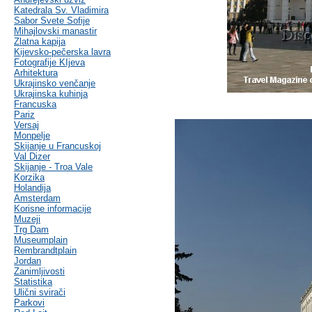
Katedrala Sv. Vladimira
Sabor Svete Sofije
Mihajlovski manastir
Zlatna kapija
Kijevsko-pečerska lavra
Fotografije KIjeva
Arhitektura
Ukrajinsko venčanje
Ukrajinska kuhinja
Francuska
Pariz
Versaj
Monpelje
Skijanje u Francuskoj
Val Dizer
Skijanje - Troa Vale
Korzika
Holandija
Amsterdam
Korisne informacije
Muzeji
Trg Dam
Museumplain
Rembrandtplain
Jordan
Zanimljivosti
Statistika
Ulični svirači
Parkovi