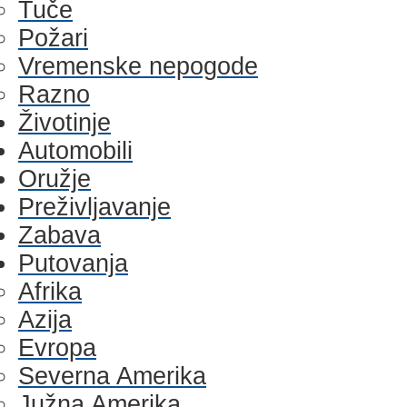
Tuče
Požari
Vremenske nepogode
Razno
Životinje
Automobili
Oružje
Preživljavanje
Zabava
Putovanja
Afrika
Azija
Evropa
Severna Amerika
Južna Amerika