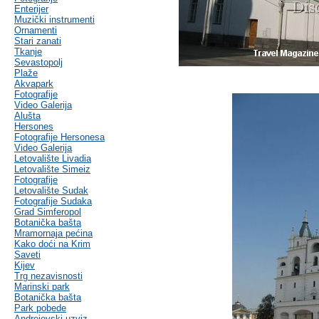
Enterijer
Muzički instrumenti
Ornamenti
Stari zanati
Tkanje
Sevastopolj
Plaže
Akvapark
Fotografije
Video Galerija
Alušta
Hersones
Fotografije Hersonesa
Video Galerija
Letovalište Livadia
Letovalište Simeiz
Fotografije
Letovalište Sudak
Fotografije Sudaka
Grad Simferopol
Botanička bašta
Mramornaja pećina
Kako doći na Krim
Saveti
Kijev
Trg nezavisnosti
Marinski park
Botanička bašta
Park pobede
Andrejevski uzviz