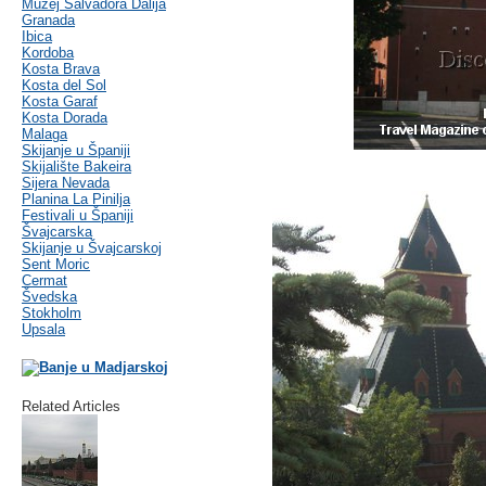
Muzej Salvadora Dalija
Granada
Ibica
Kordoba
Kosta Brava
Kosta del Sol
Kosta Garaf
Kosta Dorada
Malaga
Skijanje u Španiji
Skijalište Bakeira
Sijera Nevada
Planina La Pinilja
Festivali u Španiji
Švajcarska
Skijanje u Švajcarskoj
Sent Moric
Cermat
Švedska
Stokholm
Upsala
Related Articles