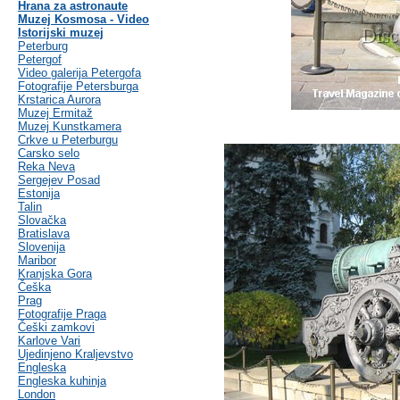
Hrana za astronaute
Muzej Kosmosa - Video
Istorijski muzej
Peterburg
Petergof
Video galerija Petergofa
Fotografije Petersburga
Krstarica Aurora
Muzej Ermitaž
Muzej Kunstkamera
Crkve u Peterburgu
Carsko selo
Reka Neva
Sergejev Posad
Estonija
Talin
Slovačka
Bratislava
Slovenija
Maribor
Kranjska Gora
Češka
Prag
Fotografije Praga
Češki zamkovi
Karlove Vari
Ujedinjeno Kraljevstvo
Engleska
Engleska kuhinja
London