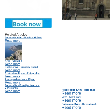
Related Articles
Putovanja Krim - Planina Ai Petra
Read more
Krim - Ukrajina
Read more
Ruske crkve - Sergejev Posad
Read more
Arhitektura Kijeva - Fotografije
Read more
Andrejevska crkva u Kijevu
Read more
Fotografije - Enterijer dvorca u
Bahčisaraju
Arheologija Krim - Hersones
Read more
Read more
Lviv - Akva park
Read more
Putovanja Krim - Sevastopolj
Read more