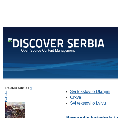
Open Source Content Management
Related Articles
x
Svi tekstovi o Ukrajini
1
2
Crkve
3
Svi tekstovi o Lvivu
Bernandin katedrala i