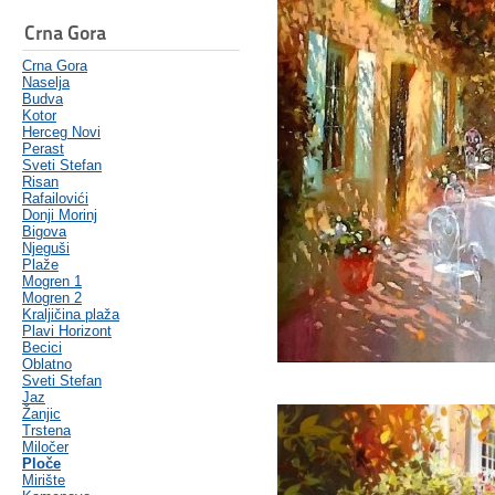
Crna Gora
Crna Gora
Naselja
Budva
Kotor
Herceg Novi
Perast
Sveti Stefan
Risan
Rafailovići
Donji Morinj
Bigova
Njeguši
Plaže
Mogren 1
Mogren 2
Kraljičina plaža
Plavi Horizont
Becici
Oblatno
Sveti Stefan
Jaz
Žanjic
Trstena
Miločer
Ploče
Mirište