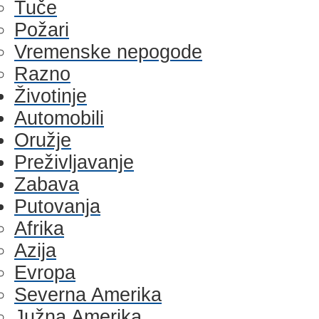
Tuče
Požari
Vremenske nepogode
Razno
Životinje
Automobili
Oružje
Preživljavanje
Zabava
Putovanja
Afrika
Azija
Evropa
Severna Amerika
Južna Amerika