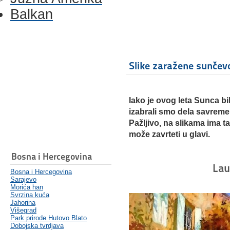
Balkan
Slike zaražene sunče
Iako je ovog leta Sunca bi
izabrali smo dela savreme
Pažljivo, na slikama ima 
može zavrteti u glavi.
Bosna i Hercegovina
Lau
Bosna i Hercegovina
Sarajevo
Morića han
Svrzina kuća
Jahorina
Višegrad
Park prirode Hutovo Blato
Dobojska tvrdjava