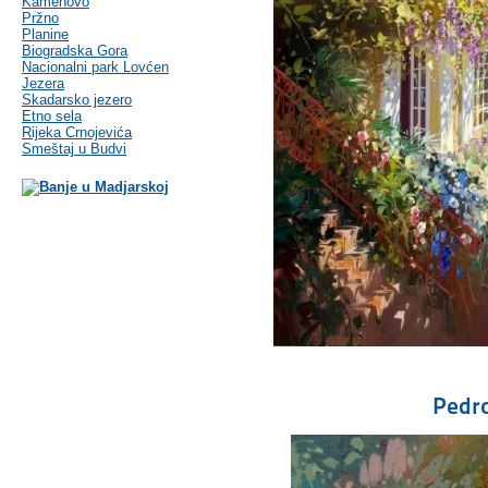
Kamenovo
Pržno
Planine
Biogradska Gora
Nacionalni park Lovćen
Jezera
Skadarsko jezero
Etno sela
Rijeka Crnojevića
Smeštaj u Budvi
Pedr