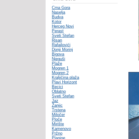
Crna Gora
Naselja
Budva
Kotor
Herceg Novi
Perast
Sveti Stefan
Risan
Rafailovići
Donji Morinj
Bigova
Njeguši
Plaže
Mogren 1
Mogren 2
Kraljičina plaža
Plavi Horizont
Becici
Oblatno
Sveti Stefan
Jaz
Žanjic
Trstena
Miločer
Ploče
Mirište
Kamenovo
Pržno
Planine