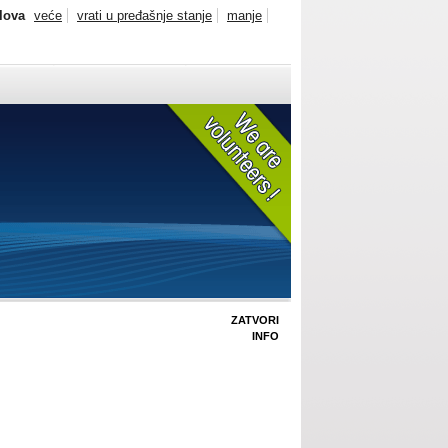
slova
veće
vrati u pređašnje stanje
manje
ZATVORI
INFO