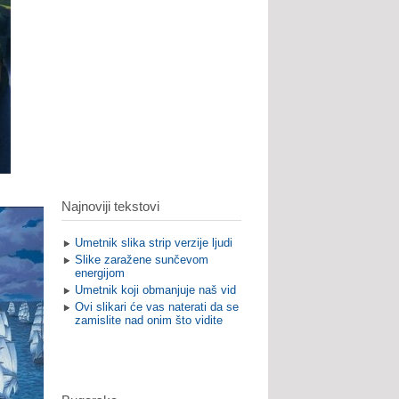
Najnoviji tekstovi
Umetnik slika strip verzije ljudi
Slike zaražene sunčevom
energijom
Umetnik koji obmanjuje naš vid
Ovi slikari će vas naterati da se
zamislite nad onim što vidite