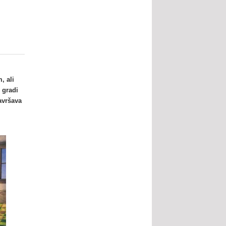
, ali
 gradi
avršava