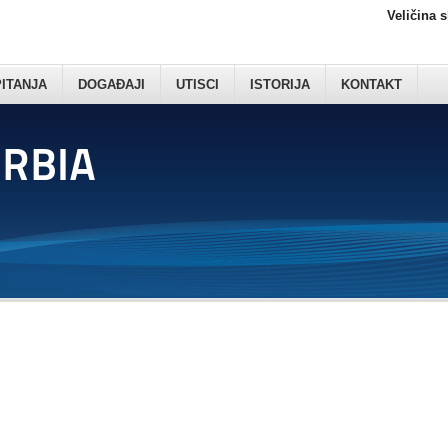
Veličina 
PITANJA
DOGAĐAJI
UTISCI
ISTORIJA
KONTAKT