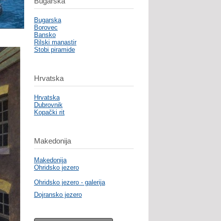
Bugarska
Bugarska
Borovec
Bansko
Rilski manastir
Stobi piramide
Hrvatska
Hrvatska
Dubrovnik
Kopački rit
Makedonija
Makedonija
Ohridsko jezero
Ohridsko jezero - galerija
Dojransko jezero