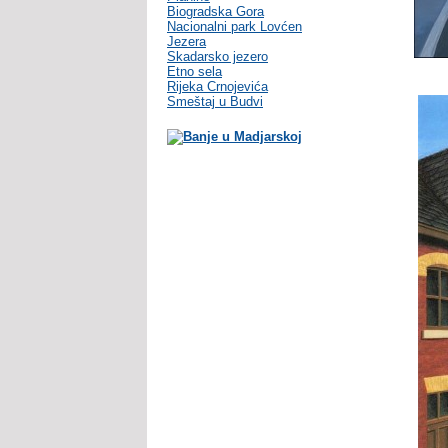
Biogradska Gora
Nacionalni park Lovćen
Jezera
Skadarsko jezero
Etno sela
Rijeka Crnojevića
Smeštaj u Budvi