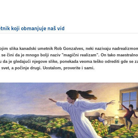
nik koji obmanjuje naš vid
kojim slika kanadski umetnik Rob Gonzalves, neki nazivaju nadrealizmom
se čini da je mnogo bolji naziv "magični realizam". On tako maestralno
ju da je gledajući njegove slike, ponekada veoma teško odrediti gde se z
 svet, a počinje drugi. Uostalom, proverite i sami.