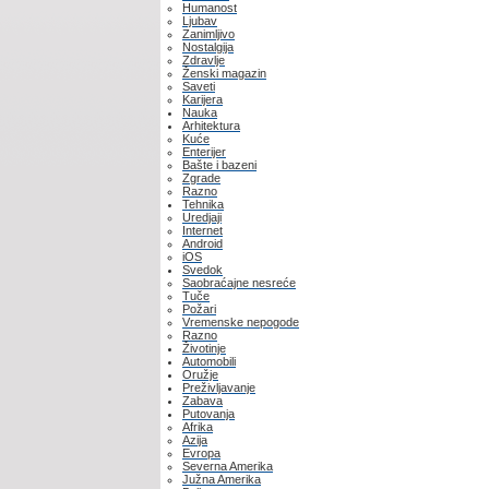
Humanost
Ljubav
Zanimljivo
Nostalgija
Zdravlje
Ženski magazin
Saveti
Karijera
Nauka
Arhitektura
Kuće
Enterijer
Bašte i bazeni
Zgrade
Razno
Tehnika
Uredjaji
Internet
Android
iOS
Svedok
Saobraćajne nesreće
Tuče
Požari
Vremenske nepogode
Razno
Životinje
Automobili
Oružje
Preživljavanje
Zabava
Putovanja
Afrika
Azija
Evropa
Severna Amerika
Južna Amerika