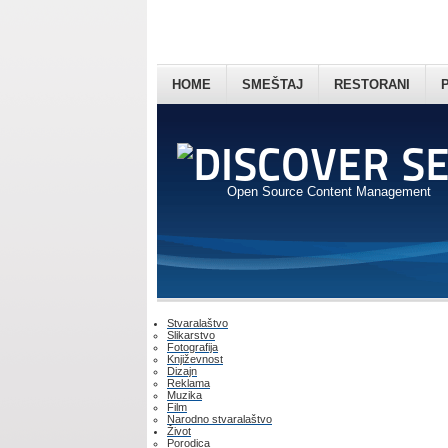
HOME
SMEŠTAJ
RESTORANI
Open Source Content Management
Stvaralaštvo
Slikarstvo
Fotografija
Književnost
Dizajn
Reklama
Muzika
Film
Narodno stvaralaštvo
Život
Porodica