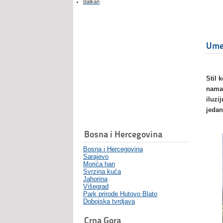
Balkan
Umet
Stil 
nama 
iluzi
jedan
Bosna i Hercegovina
Bosna i Hercegovina
Sarajevo
Morića han
Svrzina kuća
Jahorina
Višegrad
Park prirode Hutovo Blato
Dobojska tvrdjava
Crna Gora