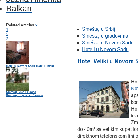
Balkan
Related Articles
x
Smeštaj u Srbiji
1
2
Smeštaj u gradovima
3
Smeštaj u Novom Sadu
Hoteli u Novom Sadu
Hotel Veliki u Novom 
Hotel u Novom Sadu Hotel Rimski
Hot
No
Smeštaj Ivice Leković
apa
Smeštaj na jezeru Perućac
kom
Hot
tik
Zma
do 40m² sa velikim kupatilo
direktnom telefonskom linij