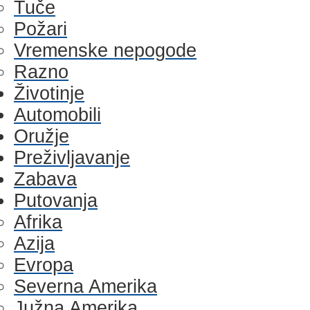
Tuče
Požari
Vremenske nepogode
Razno
Životinje
Automobili
Oružje
Preživljavanje
Zabava
Putovanja
Afrika
Azija
Evropa
Severna Amerika
Južna Amerika