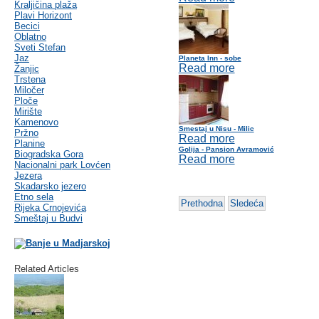
Kraljičina plaža
Plavi Horizont
Becici
Oblatno
Sveti Stefan
Jaz
Planeta Inn - sobe
Read more
Žanjic
Trstena
Miločer
Ploče
Mirište
Kamenovo
Smestaj u Nisu - Milic
Pržno
Read more
Planine
Golija - Pansion Avramović
Biogradska Gora
Read more
Nacionalni park Lovćen
Jezera
Skadarsko jezero
Etno sela
Prethodna
Sledeća
Rijeka Crnojevića
Smeštaj u Budvi
Related Articles