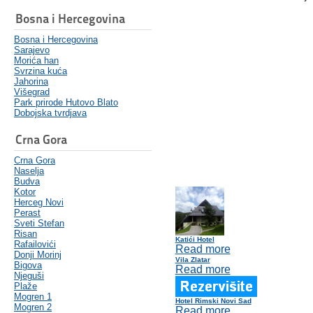
Bosna i Hercegovina
Bosna i Hercegovina
Sarajevo
Morića han
Svrzina kuća
Jahorina
Višegrad
Park prirode Hutovo Blato
Dobojska tvrdjava
Crna Gora
Crna Gora
Naselja
Budva
Kotor
Herceg Novi
Perast
Sveti Stefan
Risan
Katići Hotel
Rafailovići
Read more
Donji Morinj
Vila Zlatar
Bigova
Read more
Njeguši
Plaže
Mogren 1
Hotel Rimski Novi Sad
Mogren 2
Read more