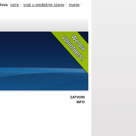
slova
veće
vrati u pređašnje stanje
manje
ZATVORI
INFO