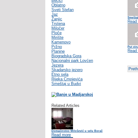
Becici
Oblatno
Sveti Stefan
Jaz
Smeštaj
Žanjic
Read
Trstena
Miločer
Ploče
Mirište
Kamenovo
Pržno
Put vi
Read
Planine
Biogradska Gora
Nacionalni park Lovćen
Jezera
Pret
Skadarsko jezero
Etno sela
Rijeka Crnojevića
Smeštaj u Budvi
Related Articles
Domaćinstvo Milošević u selu Borač
Read more