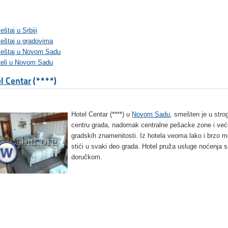
štaj u Srbiji
eštaj u gradovima
eštaj u Novom Sadu
teli u Novom Sadu
l Centar
(****)
Hotel Centar (****) u
Novom Sadu
, smešten je u str
centru grada, nadomak centralne pešacke zone i već
gradskih znamenitosti. Iz hotela veoma lako i brzo 
stići u svaki deo grada. Hotel pruža usluge noćenja 
doručkom.