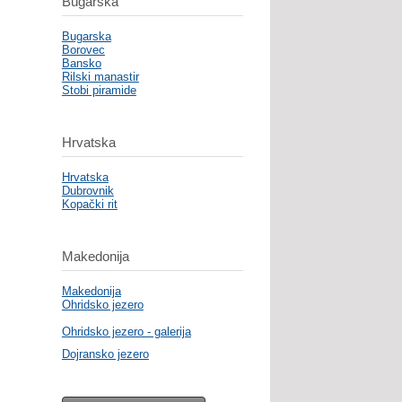
Bugarska
Bugarska
Borovec
Bansko
Rilski manastir
Stobi piramide
Hrvatska
Hrvatska
Dubrovnik
Kopački rit
Makedonija
Makedonija
Ohridsko jezero
Ohridsko jezero - galerija
Dojransko jezero