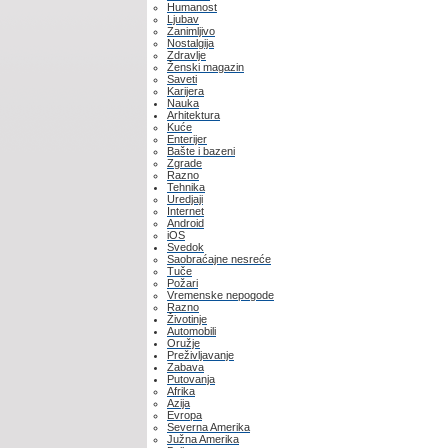
Humanost
Ljubav
Zanimljivo
Nostalgija
Zdravlje
Ženski magazin
Saveti
Karijera
Nauka
Arhitektura
Kuće
Enterijer
Bašte i bazeni
Zgrade
Razno
Tehnika
Uredjaji
Internet
Android
iOS
Svedok
Saobraćajne nesreće
Tuče
Požari
Vremenske nepogode
Razno
Životinje
Automobili
Oružje
Preživljavanje
Zabava
Putovanja
Afrika
Azija
Evropa
Severna Amerika
Južna Amerika