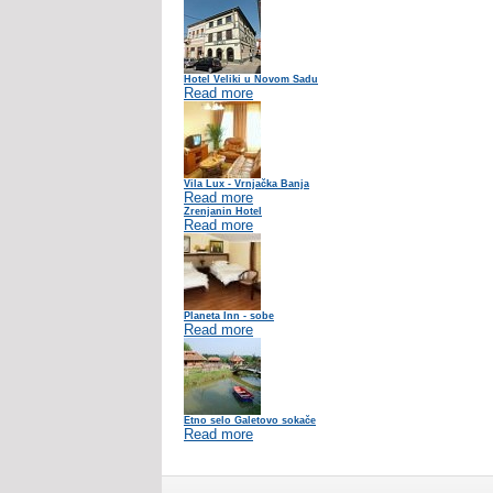
Hotel Veliki u Novom Sadu
Read more
Vila Lux - Vrnjačka Banja
Read more
Zrenjanin Hotel
Read more
Planeta Inn - sobe
Read more
Etno selo Galetovo sokače
Read more