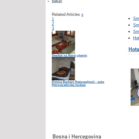
Balkan
Related Articles
x
Sme
1
2
Sm
3
Sm
Ho
Hote
Smeštaj na Staroj planini
Pivnica Barbare Radosavljević - sobe
Petrovaradinska tvrđava
Bosna i Hercegovina