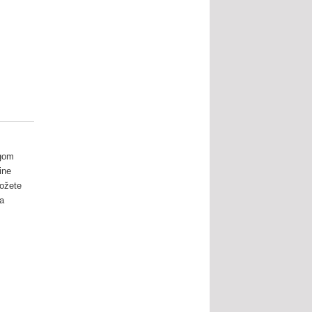
ogom
ine
možete
sa