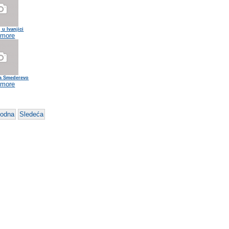
 u Ivanjici
 more
na Smederevo
 more
hodna
Sledeća