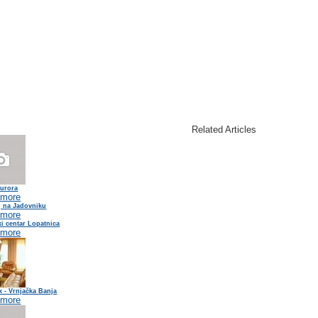
Related Articles
Aurora
 more
j na Jadovniku
 more
i centar Lopatnica
 more
x - Vrnjačka Banja
 more