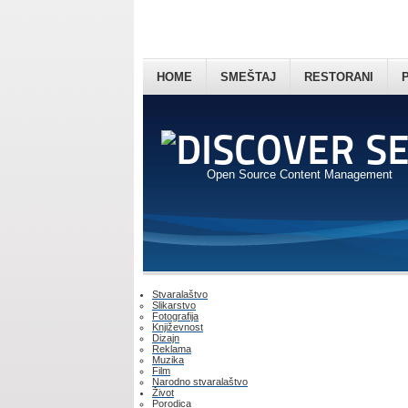
HOME
SMEŠTAJ
RESTORANI
Open Source Content Management
Stvaralaštvo
Slikarstvo
Fotografija
Književnost
Dizajn
Reklama
Muzika
Film
Narodno stvaralaštvo
Život
Porodica