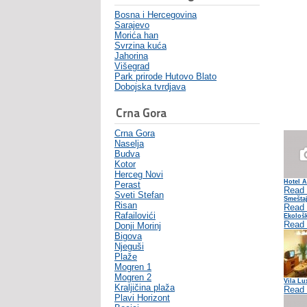
Bosna i Hercegovina
Sarajevo
Morića han
Svrzina kuća
Jahorina
Višegrad
Park prirode Hutovo Blato
Dobojska tvrdjava
Crna Gora
Crna Gora
Naselja
Budva
Kotor
Herceg Novi
Hotel 
Perast
Read
Sveti Stefan
Smešta
Risan
Read
Rafailovići
Ekološk
Read
Donji Morinj
Bigova
Njeguši
Plaže
Mogren 1
Mogren 2
Vila Lu
Kraljičina plaža
Read
Plavi Horizont