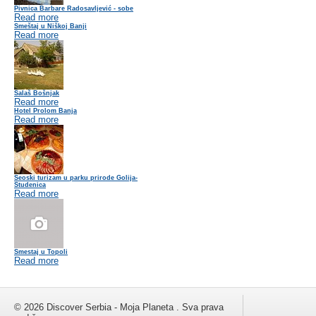
Pivnica Barbare Radosavljević - sobe
Read more
Smeštaj u Niškoj Banji
Read more
Salaš Bošnjak
Read more
Hotel Prolom Banja
Read more
Seoski turizam u parku prirode Golija-
Studenica
Read more
Smestaj u Topoli
Read more
© 2026 Discover Serbia - Moja Planeta . Sva prava