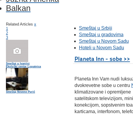
Balkan
Related Articles
x
Smeštaj u Srbiji
1
2
Smeštaj u gradovima
3
Smeštaj u Novom Sadu
Hoteli u Novom Sadu
Planeta Inn - sobe >>
Smeštaj u Ivanjici
Ekološki centar Lopatnica
Planeta Inn Vam nudi luks
dvokrevetne sobe u centru
klimatizovane i opremljene
Smeštaj Nevene Purić
satelitskom televizijom, mini
konekcijom, sopstvenim toa
karticama, interfonom, telef