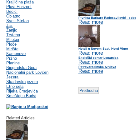
Kraljičina plaža
Plavi Horizont
Becici
Oblatno
Pivnica Barbare Radosavljević - sobe
Sveti Stefan
Read more
Jaz
Žanjic
Trstena
Miločer
Ploče
Mirište
Hoteli u Novom Sadu Hotel Vigor
Read more
Kamenovo
Pržno
Ekološki centar Lopatnica
Read more
Planine
Petrovaradinska tvrđava
Biogradska Gora
Read more
Nacionalni park Lovćen
Jezera
Skadarsko jezero
Etno sela
Prethodna
Rijeka Crnojevića
Smeštaj u Budvi
Related Articles