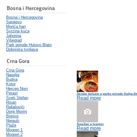
Bosna i Hercegovina
Bosna i Hercegovina
Sarajevo
Morića han
Svrzina kuća
Jahorina
Višegrad
Park prirode Hutovo Blato
Dobojska tvrdjava
Crna Gora
Crna Gora
Naselja
Budva
Kotor
Herceg Novi
Perast
Seoski turizam u parku prirode Golija-S
Sveti Stefan
Read more
Risan
Rafailovići
Donji Morinj
Bigova
Njeguši
Smeštaj u Ivanjici
Plaže
Read more
Mogren 1
Mogren 2