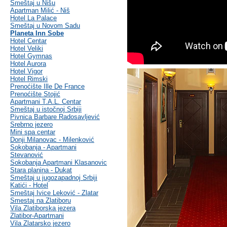
Smeštaj u Nišu
Apartman Milić - Niš
Hotel La Palace
Smeštaj u Novom Sadu
Planeta Inn Sobe
Hotel Centar
Hotel Veliki
Hotel Gymnas
Hotel Aurora
Hotel Vigor
Hotel Rimski
Prenoćište Ille De France
Prenoćište Stojić
Apartmani T.A.L. Centar
Smeštaj u istočnoj Srbiji
Pivnica Barbare Radosavljević
Srebrno jezero
Mini spa centar
Donji Milanovac - Milenković
Sokobanja - Apartmani
Stevanović
Sokobanja Apartmani Klasanovic
Stara planina - Dukat
Smeštaj u jugozapadnoj Srbiji
Katići - Hotel
Smeštaj Ivice Leković - Zlatar
Smestaj na Zlatiboru
Vila Zlatiborska jezera
Zlatibor-Apartmani
Vila Zlatarsko jezero