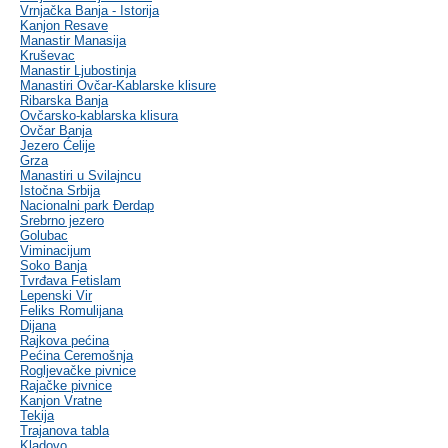
Vrnjačka Banja - Istorija
Kanjon Resave
Manastir Manasija
Kruševac
Manastir Ljubostinja
Manastiri Ovčar-Kablarske klisure
Ribarska Banja
Ovčarsko-kablarska klisura
Ovčar Banja
Jezero Ćelije
Grza
Manastiri u Svilajncu
Istočna Srbija
Nacionalni park Đerdap
Srebrno jezero
Golubac
Viminacijum
Soko Banja
Tvrđava Fetislam
Lepenski Vir
Feliks Romulijana
Dijana
Rajkova pećina
Pećina Ceremošnja
Rogljevačke pivnice
Rajačke pivnice
Kanjon Vratne
Tekija
Trajanova tabla
Kladovo