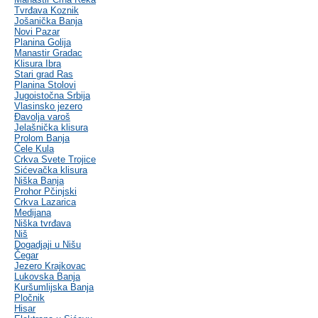
Tvrđava Koznik
Jošanička Banja
Novi Pazar
Planina Golija
Manastir Gradac
Klisura Ibra
Stari grad Ras
Planina Stolovi
Jugoistočna Srbija
Vlasinsko jezero
Đavolja varoš
Jelašnička klisura
Prolom Banja
Ćele Kula
Crkva Svete Trojice
Sićevačka klisura
Niška Banja
Prohor Pčinjski
Crkva Lazarica
Medijana
Niška tvrđava
Niš
Dogadjaji u Nišu
Čegar
Jezero Krajkovac
Lukovska Banja
Kuršumlijska Banja
Pločnik
Hisar