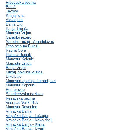
Risovačka pećina
Borač
Takovo
Kragujevac
Akvarijum
Banja Ljig
Banja Trepča
Manastir Vujan
Garaško jezero
Narodni muzej - Aranđelovac
Etno selo na Bukulji
Ravna Gora
Planina Rudnik
Manastir Kalenić
Manastir Drača
Banja Vrujci
Muzej Živojina Mišića
Divčibare
Manastiri eparhije šumadijske
Manastir Koporin
Pomoravlje
Smederevska tvrđava
Resavska pećina
Vodopad Veliki Buk
Manastir Ravanica
Vrnjačka Banja
Vrnjačka Banja - Lečenje
Vrnjačka Banja - Kako doći
Vrnjačka Banja - Klima
Vrnjačka Banja - Izvori