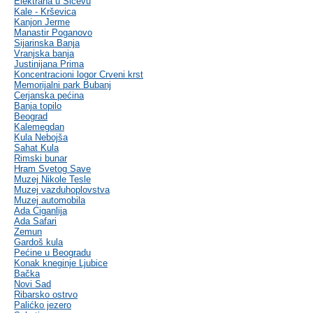
Elektrana u Sićevu
Kale - Krševica
Kanjon Jerme
Manastir Poganovo
Sijarinska Banja
Vranjska banja
Justinijana Prima
Koncentracioni logor Crveni krst
Memorijalni park Bubanj
Cerjanska pećina
Banja topilo
Beograd
Kalemegdan
Kula Nebojša
Sahat Kula
Rimski bunar
Hram Svetog Save
Muzej Nikole Tesle
Muzej vazduhoplovstva
Muzej automobila
Ada Ciganlija
Ada Safari
Zemun
Gardoš kula
Pećine u Beogradu
Konak kneginje Ljubice
Bačka
Novi Sad
Ribarsko ostrvo
Palićko jezero