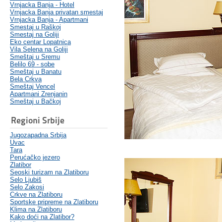
Vrnjacka Banja - Hotel
Vrnjacka Banja privatan smestaj
Vrnjacka Banja - Apartmani
Smestaj u Raškoj
Smestaj na Goliji
Eko centar Lopatnica
Vila Selena na Goliji
Smeštaj u Sremu
Belilo 69 - sobe
Smeštaj u Banatu
Bela Crkva
Smeštaj Vencel
Apartmani Zrenjanin
Smeštaj u Bačkoj
Regioni Srbije
Jugozapadna Srbija
Uvac
Tara
Perućačko jezero
Zlatibor
Seoski turizam na Zlatiboru
Selo Ljubiš
Selo Zakosi
Crkve na Zlatiboru
Sportske pripreme na Zlatiboru
Klima na Zlatiboru
Kako doći na Zlatibor?