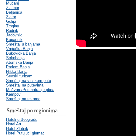
Mučanj
Zlatibor
Beljanica
Zlatar
Golija
Troglav
Rudnik
Jadovnik
Kopaonik
Smeštaj u banjama
Vrnjačka Banja
Bukovička Banja
Sokobanja
Atomska Banja
Prolom Banja
Niška Banja
Seoski turizam
Smeštaj na vinskom putu
Smeštaj na putevima
Močvare/Posmatranje ptica
Kampovi
Smeštaj na rekama
Smeštaj po regionima
Hoteli u Beogradu
Hotel Art
Hotel Zlatnik
Hotel Putujući glumac