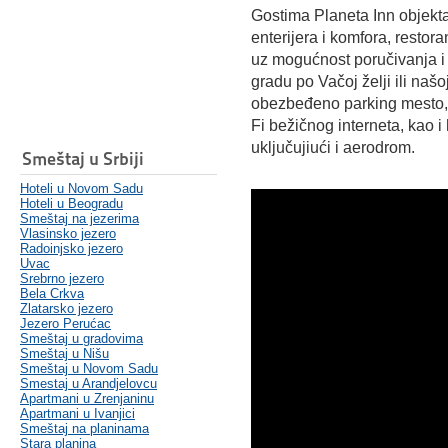
Gostima Planeta Inn objekta 
enterijera i komfora, restora
uz mogućnost poručivanja i 
gradu po Vačoj želji ili naš
obezbeđeno parking mesto, f
Fi bežičnog interneta, kao i 
uključujiući i aerodrom.
Smeštaj u Srbiji
Hoteli u Novom Sadu
Hoteli u Beogradu
Smeštaj na jezerima
Vlasinsko jezero
Radoinjsko jezero
Uvac
Srebrno jezero
Bela Crkva
Zlatarsko jezero
Jezero Perućac
Smeštaj u gradovima
Smeštaj u Nišu
Smeštaj u Novom Sadu
Smestaj u Arandjelovcu
Apartmani u Zrenjaninu
Apartmani u Ivanjici
Smeštaj na planinama
Stara planina