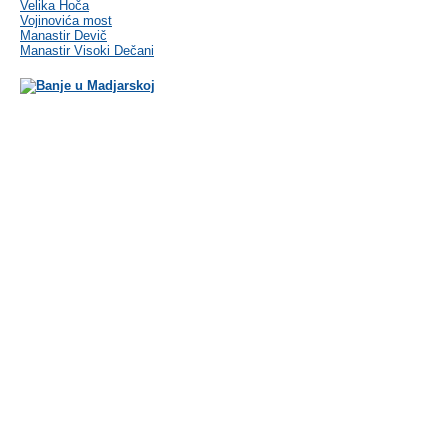
Velika Hoča
Vojinovića most
Manastir Devič
Manastir Visoki Dečani