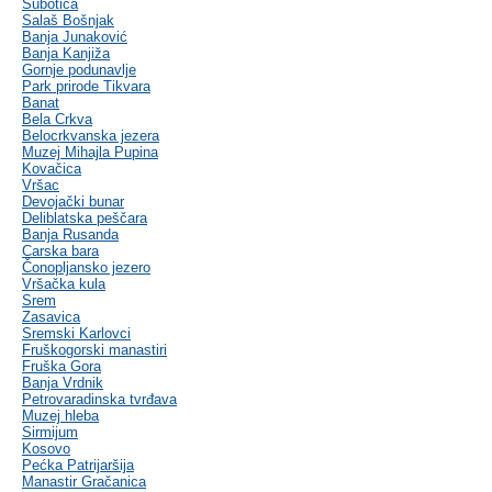
Subotica
Salaš Bošnjak
Banja Junaković
Banja Kanjiža
Gornje podunavlje
Park prirode Tikvara
Banat
Bela Crkva
Belocrkvanska jezera
Muzej Mihajla Pupina
Kovačica
Vršac
Devojački bunar
Deliblatska peščara
Banja Rusanda
Carska bara
Čonopljansko jezero
Vršačka kula
Srem
Zasavica
Sremski Karlovci
Fruškogorski manastiri
Fruška Gora
Banja Vrdnik
Petrovaradinska tvrđava
Muzej hleba
Sirmijum
Kosovo
Pećka Patrijaršija
Manastir Gračanica