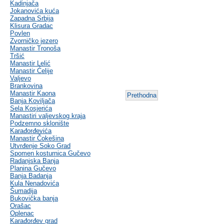
Kadinjača
Jokanovića kuća
Zapadna Srbija
Klisura Gradac
Povlen
Zvorničko jezero
Manastir Tronoša
Tršić
Manastir Lelić
Manastir Ćelije
Valjevo
Brankovina
Manastir Kaona
Prethodna
Banja Koviljača
Sela Kosjerića
Manastiri valjevskog kraja
Podzemno sklonište
Karađorđevića
Manastir Čokešina
Utvrđenje Soko Grad
Spomen kosturnica Gučevo
Radanjska Banja
Planina Gučevo
Banja Badanja
Kula Nenadovića
Šumadija
Bukovička banja
Orašac
Oplenac
Karađorđev grad