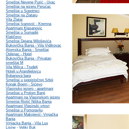
Smeštaj Nevene Purić - Uvac
Smeštaj na jezeru Perućac
Smeštaj u Sopotnici
Smeštaj na Zlataru
Vila Zlatar
Smeštaj Ivanović - Kremna
Apartmani Klasanovic
Smeštaj u Šumadiji
Klatičevo
Smeštaj Dejana Miloševića
Bukovička Banja - Vila Vidikovac
Atomska Banja - Smeštaj
Oplenac - Hotel
Bukovička Banja - Privatan
smeštaj M
Vila Milica - Trudelj
Hoteli u Arandjelovcu
Bobanova bara
Smeštaj u jugoistočnoj Srbiji
Konak Boem - Sićevo
Vlasinsko jezero - apartmani
Smeštaj u Prolom Banji
Apartmani na Vlasinskom jezeru
Smestaj Ristić Niška Banja
Apartmani Vlasinski vrtovi
Smeštaj u Pomoravlju
Apartmani Makojević- Vrnjačka
Banja
Vrnjacka Banja - Vila Lux
Lisine - Veliki Buk