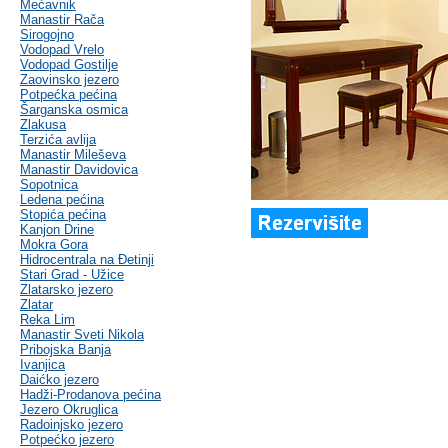
Mećavnik
Manastir Rača
Sirogojno
Vodopad Vrelo
Vodopad Gostilje
Zaovinsko jezero
Potpećka pećina
Šarganska osmica
Zlakusa
Terzića avlija
Manastir Mileševa
Manastir Davidovica
Sopotnica
Ledena pećina
Stopića pećina
Kanjon Drine
Mokra Gora
Hidrocentrala na Đetinji
Stari Grad - Užice
Zlatarsko jezero
Zlatar
Reka Lim
Manastir Sveti Nikola
Pribojska Banja
Ivanjica
Daićko jezero
Hadži-Prodanova pećina
Jezero Okruglica
Radoinjsko jezero
Potpećko jezero