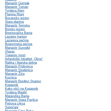
Manastir Gornjak
Manastir Tuman
Tvrđava Ram
Planina Rtanj
Bovansko jezero
Stara planina
Manastir Temska
Borsko jezero
Brestovačka Banja
Lazarev kanjon
Lazareva pećina
Bogovinska pećina
Manastir Suvodol
Vlasac
Trajanov most
Arheološki lokalitet „Okno“
Raška i Ibarska dolina
Manastir Pridvorica
Manastir Studenica
Manastir Žiča
Koznica
Manastir Đurđevi Stupovi
Kopaonik
Kako stići na Kopaonik
Tvrđava Maglič
Mataruška Banja
Manastir Stara Pavlica
Petrova crkva
Sopoćani
Manastir Crna Reka