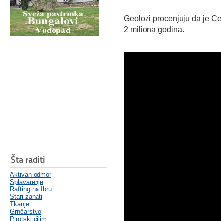
Geolozi procenjuju da je Ce
2 miliona godina.
Šta raditi
Aktivan odmor
Splavarenje
Rafting na Ibru
Stari zanati
Tkanje
Grnčarstvo
Pirotski ćilim