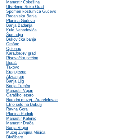
Manastir Čokešina
Utvrđenje Soko Grad
Spomen kosturnica Gučevo
Radanjska Banja
Planina Gučevo
Banja Badanja
Kula Nenadovića
Šumadija
Bukovička banja
Orašac
Oplenac
Karađorđev grad
Risovačka pećina
Borač
Takovo
Kragujevac
Akvarijum
Banja Ljig
Banja Trepča
Manastir Vujan
Garaško jezero
Narodni muzej - Aranđelovac
Etno selo na Bukulji
Ravna Gora
Planina Rudnik
Manastir Kalenić
Manastir Drača
Banja Vrujci
Muzej Živojina Mišića
Divčibare