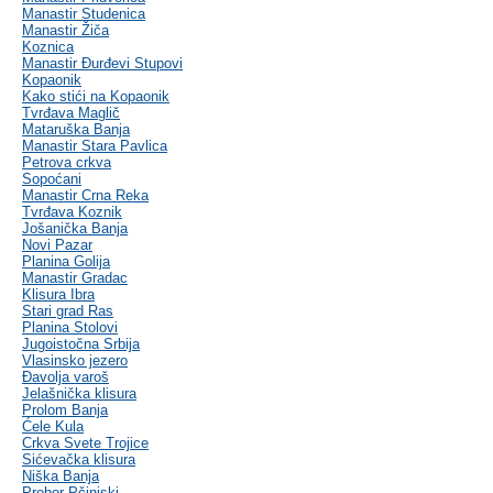
Manastir Studenica
Manastir Žiča
Koznica
Manastir Đurđevi Stupovi
Kopaonik
Kako stići na Kopaonik
Tvrđava Maglič
Mataruška Banja
Manastir Stara Pavlica
Petrova crkva
Sopoćani
Manastir Crna Reka
Tvrđava Koznik
Jošanička Banja
Novi Pazar
Planina Golija
Manastir Gradac
Klisura Ibra
Stari grad Ras
Planina Stolovi
Jugoistočna Srbija
Vlasinsko jezero
Đavolja varoš
Jelašnička klisura
Prolom Banja
Ćele Kula
Crkva Svete Trojice
Sićevačka klisura
Niška Banja
Prohor Pčinjski