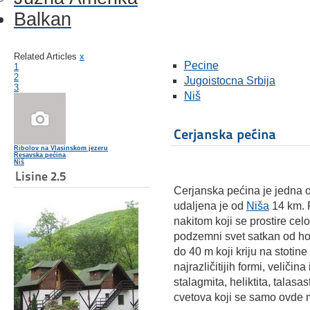
Balkan
Related Articles
x
Pecine
1
2
Jugoistocna Srbija
3
Niš
Cerjanska pećina
Ribolov na Vlasinskom jezeru
Resavska pećina
Niš
Lisine 2.5
Cerjanska pećina je jedna 
udaljena je od
Niša
14 km. P
nakitom koji se prostire ce
podzemni svet satkan od ho
do 40 m koji kriju na stotine
najrazličitijih formi, veličin
stalagmita, heliktita, talasas
cvetova koji se samo ovde mo