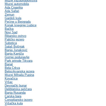
Muzej vazduhoplovstva
Muzej automobila
Ada Ciganlija
Ada Safari
Zemun
Gardoš kula
Pećine u Beogradu
Konak kneginje Ljubice
Bačka
Novi Sad
Ribarsko ostrvo
Palićko jezero
Subotica
Salaš Bošnjak
Banja Junaković
Banja Kanjiža
Gornje podunavlje
Park prirode Tikvara
Banat
Bela Crkva
Belocrkvanska jezera
Muzej Mihajla Pupina
Kovačica
Vršac
Devojački bunar
Deliblatska peščara
Banja Rusanda
Carska bara
Čonopljansko jezero
Vršačka kula