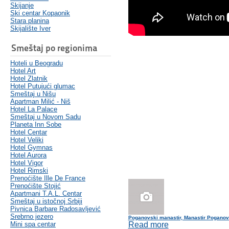
Skijanje
Ski centar Kopaonik
Stara planina
Skijalište Iver
Smeštaj po regionima
Hoteli u Beogradu
Hotel Art
Hotel Zlatnik
Hotel Putujući glumac
Smeštaj u Nišu
Apartman Milić - Niš
Hotel La Palace
Smeštaj u Novom Sadu
Planeta Inn Sobe
Hotel Centar
Hotel Veliki
Hotel Gymnas
Hotel Aurora
Hotel Vigor
Hotel Rimski
Prenoćište Ille De France
Prenoćište Stojić
Apartmani T.A.L. Centar
Smeštaj u istočnoj Srbiji
Pivnica Barbare Radosavljević
Srebrno jezero
Poganovski manastir, Manastir Pogano
Mini spa centar
Read more