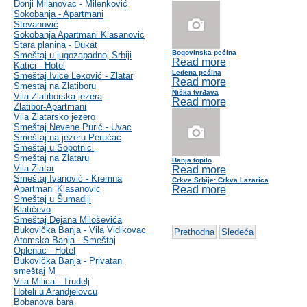
Donji Milanovac - Milenković
Sokobanja - Apartmani
Stevanović
Sokobanja Apartmani Klasanovic
Stara planina - Dukat
Bogovinska pećina
Smeštaj u jugozapadnoj Srbiji
Read more
Katići - Hotel
Ledena pećina
Smeštaj Ivice Leković - Zlatar
Read more
Smestaj na Zlatiboru
Niška tvrđava
Vila Zlatiborska jezera
Read more
Zlatibor-Apartmani
Vila Zlatarsko jezero
Smeštaj Nevene Purić - Uvac
Smeštaj na jezeru Perućac
Smeštaj u Sopotnici
Smeštaj na Zlataru
Banja topilo
Vila Zlatar
Read more
Smeštaj Ivanović - Kremna
Crkve Srbije: Crkva Lazarica
Apartmani Klasanovic
Read more
Smeštaj u Šumadiji
Klatičevo
Smeštaj Dejana Miloševića
Bukovička Banja - Vila Vidikovac
Prethodna
Sledeća
Atomska Banja - Smeštaj
Oplenac - Hotel
Bukovička Banja - Privatan
smeštaj M
Vila Milica - Trudelj
Hoteli u Arandjelovcu
Bobanova bara