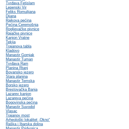
Tvrđava Fetislam
Lepenski Vir
Feliks Romulijana
Dijana
Rajkova pećina
Pećina Ceremošnja
Rogljevačke pivnice
Rajačke pivnice
Kanjon Vratne
Tekija
Trajanova tabla
Kladovo
Manastir Gornjak
Manastir Tuman
Tvrđava Ram
Planina Rtanj
Bovansko jezero
Stara planina
Manastir Temska
Borsko jezero
Brestovačka Banja
Lazarev kanjon
Lazareva pećina
Bogovinska pećina
Manastir Suvodol
Vlasac
Trajanov most
Arheološki lokalitet „Okno“
Raška i Ibarska dolina
Manastir Pridvorica