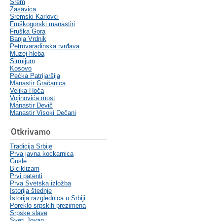
Srem
Zasavica
Sremski Karlovci
Fruškogorski manastiri
Fruška Gora
Banja Vrdnik
Petrovaradinska tvrđava
Muzej hleba
Sirmijum
Kosovo
Pećka Patrijaršija
Manastir Gračanica
Velika Hoča
Vojinovića most
Manastir Devič
Manastir Visoki Dečani
Otkrivamo
Tradicija Srbije
Prva javna kockarnica
Gusle
Biciklizam
Prvi patenti
Prva Svetska izložba
Istorija štednje
Istorija razglednica u Srbiji
Poreklo srpskih prezimena
Srpske slave
Sveti Jovan