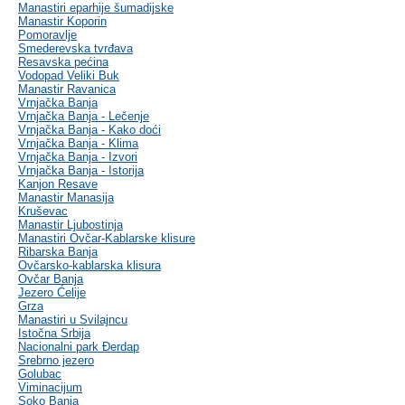
Manastiri eparhije šumadijske
Manastir Koporin
Pomoravlje
Smederevska tvrđava
Resavska pećina
Vodopad Veliki Buk
Manastir Ravanica
Vrnjačka Banja
Vrnjačka Banja - Lečenje
Vrnjačka Banja - Kako doći
Vrnjačka Banja - Klima
Vrnjačka Banja - Izvori
Vrnjačka Banja - Istorija
Kanjon Resave
Manastir Manasija
Kruševac
Manastir Ljubostinja
Manastiri Ovčar-Kablarske klisure
Ribarska Banja
Ovčarsko-kablarska klisura
Ovčar Banja
Jezero Ćelije
Grza
Manastiri u Svilajncu
Istočna Srbija
Nacionalni park Đerdap
Srebrno jezero
Golubac
Viminacijum
Soko Banja