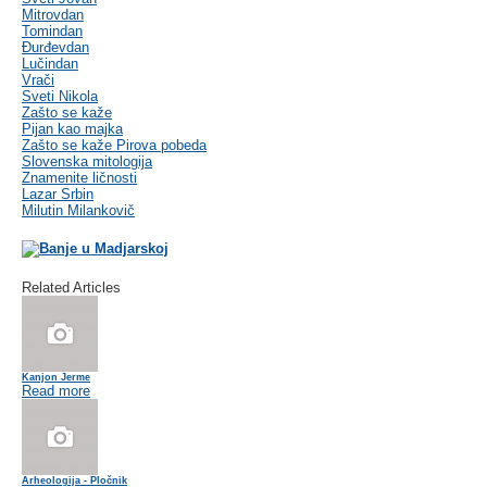
Mitrovdan
Tomindan
Đurđevdan
Lučindan
Vrači
Sveti Nikola
Zašto se kaže
Pijan kao majka
Zašto se kaže Pirova pobeda
Slovenska mitologija
Znamenite ličnosti
Lazar Srbin
Milutin Milankovič
Related Articles
Kanjon Jerme
Read more
Arheologija - Pločnik