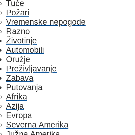
Tuče
Požari
Vremenske nepogode
Razno
Životinje
Automobili
Oružje
Preživljavanje
Zabava
Putovanja
Afrika
Azija
Evropa
Severna Amerika
Južna Amerika