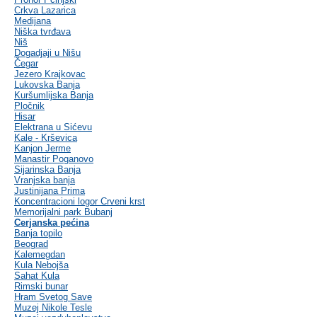
Crkva Lazarica
Medijana
Niška tvrđava
Niš
Dogadjaji u Nišu
Čegar
Jezero Krajkovac
Lukovska Banja
Kuršumlijska Banja
Pločnik
Hisar
Elektrana u Sićevu
Kale - Krševica
Kanjon Jerme
Manastir Poganovo
Sijarinska Banja
Vranjska banja
Justinijana Prima
Koncentracioni logor Crveni krst
Memorijalni park Bubanj
Cerjanska pećina
Banja topilo
Beograd
Kalemegdan
Kula Nebojša
Sahat Kula
Rimski bunar
Hram Svetog Save
Muzej Nikole Tesle