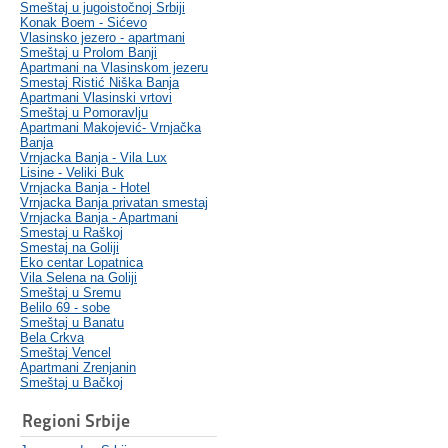
Smeštaj u jugoistočnoj Srbiji
Konak Boem - Sićevo
Vlasinsko jezero - apartmani
Smeštaj u Prolom Banji
Apartmani na Vlasinskom jezeru
Smestaj Ristić Niška Banja
Apartmani Vlasinski vrtovi
Smeštaj u Pomoravlju
Apartmani Makojević- Vrnjačka
Banja
Vrnjacka Banja - Vila Lux
Lisine - Veliki Buk
Vrnjacka Banja - Hotel
Vrnjacka Banja privatan smestaj
Vrnjacka Banja - Apartmani
Smestaj u Raškoj
Smestaj na Goliji
Eko centar Lopatnica
Vila Selena na Goliji
Smeštaj u Sremu
Belilo 69 - sobe
Smeštaj u Banatu
Bela Crkva
Smeštaj Vencel
Apartmani Zrenjanin
Smeštaj u Bačkoj
Regioni Srbije