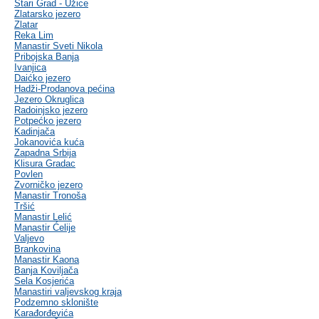
Stari Grad - Užice
Zlatarsko jezero
Zlatar
Reka Lim
Manastir Sveti Nikola
Pribojska Banja
Ivanjica
Daićko jezero
Hadži-Prodanova pećina
Jezero Okruglica
Radoinjsko jezero
Potpećko jezero
Kadinjača
Jokanovića kuća
Zapadna Srbija
Klisura Gradac
Povlen
Zvorničko jezero
Manastir Tronoša
Tršić
Manastir Lelić
Manastir Ćelije
Valjevo
Brankovina
Manastir Kaona
Banja Koviljača
Sela Kosjerića
Manastiri valjevskog kraja
Podzemno sklonište
Karađorđevića