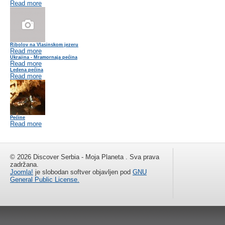
Read more
Ribolov na Vlasinskom jezeru
Read more
Ukrajina - Mramornaja pećina
Read more
Ledena pećina
Read more
Pećine
Read more
© 2026 Discover Serbia - Moja Planeta . Sva prava
zadržana.
Joomla!
je slobodan softver objavljen pod
GNU
General Public License.