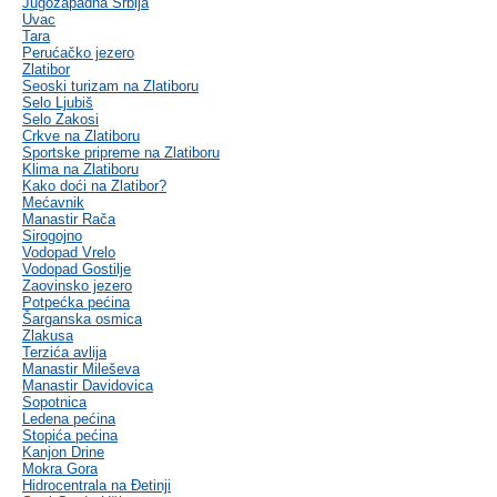
Jugozapadna Srbija
Uvac
Tara
Perućačko jezero
Zlatibor
Seoski turizam na Zlatiboru
Selo Ljubiš
Selo Zakosi
Crkve na Zlatiboru
Sportske pripreme na Zlatiboru
Klima na Zlatiboru
Kako doći na Zlatibor?
Mećavnik
Manastir Rača
Sirogojno
Vodopad Vrelo
Vodopad Gostilje
Zaovinsko jezero
Potpećka pećina
Šarganska osmica
Zlakusa
Terzića avlija
Manastir Mileševa
Manastir Davidovica
Sopotnica
Ledena pećina
Stopića pećina
Kanjon Drine
Mokra Gora
Hidrocentrala na Đetinji