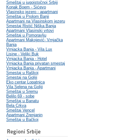
Smeštaj u jugoistočnoj Srbiji
Konak Boem - Sićevo
Vlasinsko jezero - apartmani
Smeštaj u Prolom Banji
Apartmani na Vlasinskom jezeru
Smestaj Ristić Niška Banja
Apartmani Vlasinski vrtovi
Smeštaj u Pomoravlju
Apartmani Makojević- Vrnjačka
Banja
Vrnjacka Banja - Vila Lux
Lisine - Veliki Buk
Vrnjacka Banja - Hotel
Vrnjacka Banja privatan smestaj
Vrnjacka Banja - Apartmani
Smestaj u Raškoj
Smestaj na Goliji
Eko centar Lopatnica
Vila Selena na Goliji
Smeštaj u Sremu
Belilo 69 - sobe
Smeštaj u Banatu
Bela Crkva
Smeštaj Vencel
Apartmani Zrenjanin
Smeštaj u Bačkoj
Regioni Srbije