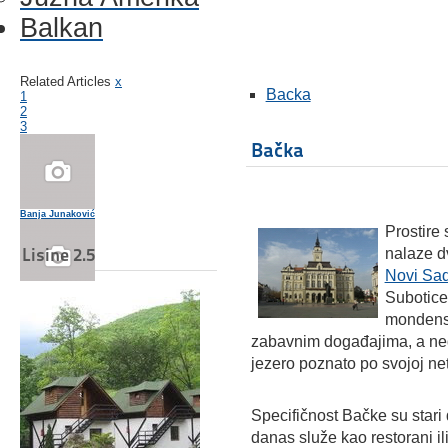
Balkan
Related Articles
x
Backa
1
2
3
Bačka
Banja Junaković
Prostire 
Lisine 2.5
nalaze d
Novi Sa
Subotice
Put vina Palić
mondensk
zabavnim događajima, a ne
jezero poznato po svojoj net
Palićko jezero - turistička karta
Specifičnost Bačke su stari 
danas služe kao restorani il