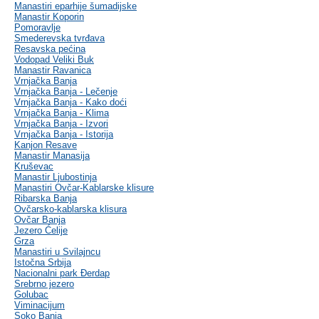
Manastiri eparhije šumadijske
Manastir Koporin
Pomoravlje
Smederevska tvrđava
Resavska pećina
Vodopad Veliki Buk
Manastir Ravanica
Vrnjačka Banja
Vrnjačka Banja - Lečenje
Vrnjačka Banja - Kako doći
Vrnjačka Banja - Klima
Vrnjačka Banja - Izvori
Vrnjačka Banja - Istorija
Kanjon Resave
Manastir Manasija
Kruševac
Manastir Ljubostinja
Manastiri Ovčar-Kablarske klisure
Ribarska Banja
Ovčarsko-kablarska klisura
Ovčar Banja
Jezero Ćelije
Grza
Manastiri u Svilajncu
Istočna Srbija
Nacionalni park Đerdap
Srebrno jezero
Golubac
Viminacijum
Soko Banja