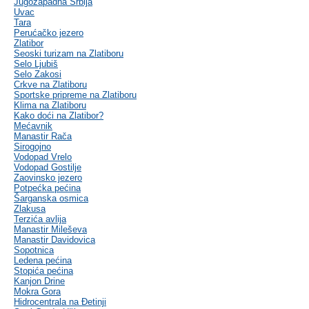
Jugozapadna Srbija
Uvac
Tara
Perućačko jezero
Zlatibor
Seoski turizam na Zlatiboru
Selo Ljubiš
Selo Zakosi
Crkve na Zlatiboru
Sportske pripreme na Zlatiboru
Klima na Zlatiboru
Kako doći na Zlatibor?
Mećavnik
Manastir Rača
Sirogojno
Vodopad Vrelo
Vodopad Gostilje
Zaovinsko jezero
Potpećka pećina
Šarganska osmica
Zlakusa
Terzića avlija
Manastir Mileševa
Manastir Davidovica
Sopotnica
Ledena pećina
Stopića pećina
Kanjon Drine
Mokra Gora
Hidrocentrala na Đetinji