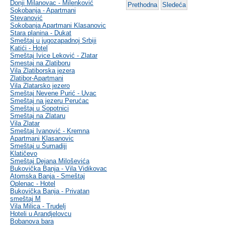
Donji Milanovac - Milenković
Prethodna
Sledeća
Sokobanja - Apartmani
Stevanović
Sokobanja Apartmani Klasanovic
Stara planina - Dukat
Smeštaj u jugozapadnoj Srbiji
Katići - Hotel
Smeštaj Ivice Leković - Zlatar
Smestaj na Zlatiboru
Vila Zlatiborska jezera
Zlatibor-Apartmani
Vila Zlatarsko jezero
Smeštaj Nevene Purić - Uvac
Smeštaj na jezeru Perućac
Smeštaj u Sopotnici
Smeštaj na Zlataru
Vila Zlatar
Smeštaj Ivanović - Kremna
Apartmani Klasanovic
Smeštaj u Šumadiji
Klatičevo
Smeštaj Dejana Miloševića
Bukovička Banja - Vila Vidikovac
Atomska Banja - Smeštaj
Oplenac - Hotel
Bukovička Banja - Privatan
smeštaj M
Vila Milica - Trudelj
Hoteli u Arandjelovcu
Bobanova bara