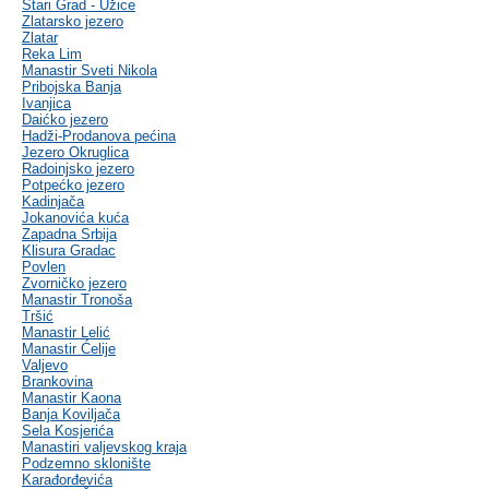
Stari Grad - Užice
Zlatarsko jezero
Zlatar
Reka Lim
Manastir Sveti Nikola
Pribojska Banja
Ivanjica
Daićko jezero
Hadži-Prodanova pećina
Jezero Okruglica
Radoinjsko jezero
Potpećko jezero
Kadinjača
Jokanovića kuća
Zapadna Srbija
Klisura Gradac
Povlen
Zvorničko jezero
Manastir Tronoša
Tršić
Manastir Lelić
Manastir Ćelije
Valjevo
Brankovina
Manastir Kaona
Banja Koviljača
Sela Kosjerića
Manastiri valjevskog kraja
Podzemno sklonište
Karađorđevića