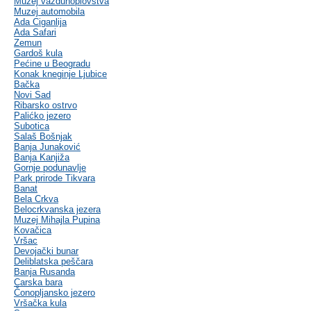
Muzej vazduhoplovstva
Muzej automobila
Ada Ciganlija
Ada Safari
Zemun
Gardoš kula
Pećine u Beogradu
Konak kneginje Ljubice
Bačka
Novi Sad
Ribarsko ostrvo
Palićko jezero
Subotica
Salaš Bošnjak
Banja Junaković
Banja Kanjiža
Gornje podunavlje
Park prirode Tikvara
Banat
Bela Crkva
Belocrkvanska jezera
Muzej Mihajla Pupina
Kovačica
Vršac
Devojački bunar
Deliblatska peščara
Banja Rusanda
Carska bara
Čonopljansko jezero
Vršačka kula