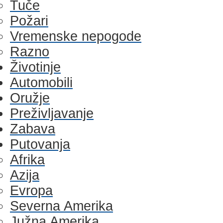
Tuče
Požari
Vremenske nepogode
Razno
Životinje
Automobili
Oružje
Preživljavanje
Zabava
Putovanja
Afrika
Azija
Evropa
Severna Amerika
Južna Amerika