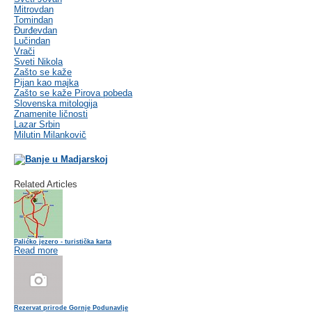
Mitrovdan
Tomindan
Đurđevdan
Lučindan
Vrači
Sveti Nikola
Zašto se kaže
Pijan kao majka
Zašto se kaže Pirova pobeda
Slovenska mitologija
Znamenite ličnosti
Lazar Srbin
Milutin Milankovič
Related Articles
Palićko jezero - turistička karta
Read more
Rezervat prirode Gornje Podunavlje