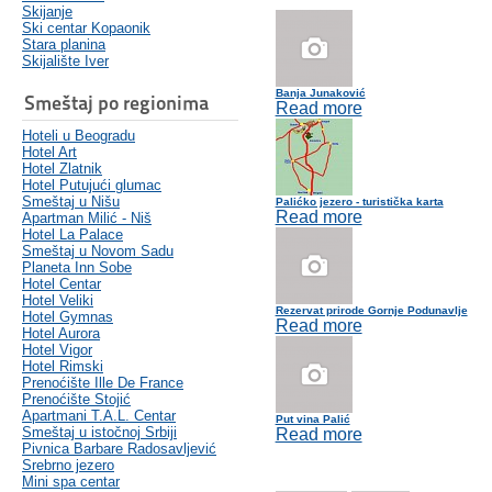
Skijanje
Ski centar Kopaonik
Stara planina
Skijalište Iver
Banja Junaković
Smeštaj po regionima
Read more
Hoteli u Beogradu
Hotel Art
Hotel Zlatnik
Hotel Putujući glumac
Smeštaj u Nišu
Palićko jezero - turistička karta
Read more
Apartman Milić - Niš
Hotel La Palace
Smeštaj u Novom Sadu
Planeta Inn Sobe
Hotel Centar
Hotel Veliki
Rezervat prirode Gornje Podunavlje
Hotel Gymnas
Read more
Hotel Aurora
Hotel Vigor
Hotel Rimski
Prenoćište Ille De France
Prenoćište Stojić
Apartmani T.A.L. Centar
Put vina Palić
Smeštaj u istočnoj Srbiji
Read more
Pivnica Barbare Radosavljević
Srebrno jezero
Mini spa centar