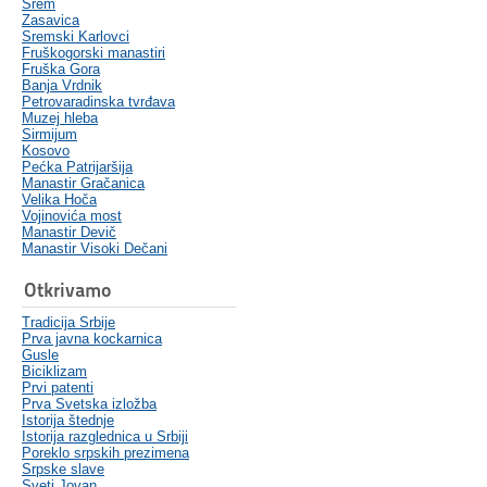
Srem
Zasavica
Sremski Karlovci
Fruškogorski manastiri
Fruška Gora
Banja Vrdnik
Petrovaradinska tvrđava
Muzej hleba
Sirmijum
Kosovo
Pećka Patrijaršija
Manastir Gračanica
Velika Hoča
Vojinovića most
Manastir Devič
Manastir Visoki Dečani
Otkrivamo
Tradicija Srbije
Prva javna kockarnica
Gusle
Biciklizam
Prvi patenti
Prva Svetska izložba
Istorija štednje
Istorija razglednica u Srbiji
Poreklo srpskih prezimena
Srpske slave
Sveti Jovan