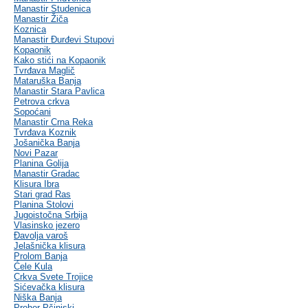
Manastir Studenica
Manastir Žiča
Koznica
Manastir Đurđevi Stupovi
Kopaonik
Kako stići na Kopaonik
Tvrđava Maglič
Mataruška Banja
Manastir Stara Pavlica
Petrova crkva
Sopoćani
Manastir Crna Reka
Tvrđava Koznik
Jošanička Banja
Novi Pazar
Planina Golija
Manastir Gradac
Klisura Ibra
Stari grad Ras
Planina Stolovi
Jugoistočna Srbija
Vlasinsko jezero
Đavolja varoš
Jelašnička klisura
Prolom Banja
Ćele Kula
Crkva Svete Trojice
Sićevačka klisura
Niška Banja
Prohor Pčinjski