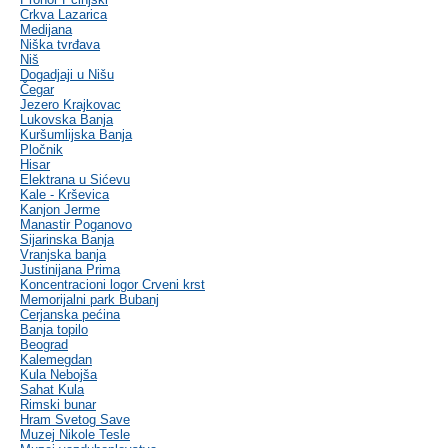
Crkva Lazarica
Medijana
Niška tvrđava
Niš
Dogadjaji u Nišu
Čegar
Jezero Krajkovac
Lukovska Banja
Kuršumlijska Banja
Pločnik
Hisar
Elektrana u Sićevu
Kale - Krševica
Kanjon Jerme
Manastir Poganovo
Sijarinska Banja
Vranjska banja
Justinijana Prima
Koncentracioni logor Crveni krst
Memorijalni park Bubanj
Cerjanska pećina
Banja topilo
Beograd
Kalemegdan
Kula Nebojša
Sahat Kula
Rimski bunar
Hram Svetog Save
Muzej Nikole Tesle