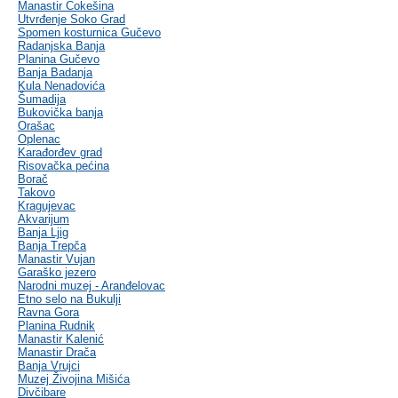
Manastir Čokešina
Utvrđenje Soko Grad
Spomen kosturnica Gučevo
Radanjska Banja
Planina Gučevo
Banja Badanja
Kula Nenadovića
Šumadija
Bukovička banja
Orašac
Oplenac
Karađorđev grad
Risovačka pećina
Borač
Takovo
Kragujevac
Akvarijum
Banja Ljig
Banja Trepča
Manastir Vujan
Garaško jezero
Narodni muzej - Aranđelovac
Etno selo na Bukulji
Ravna Gora
Planina Rudnik
Manastir Kalenić
Manastir Drača
Banja Vrujci
Muzej Živojina Mišića
Divčibare