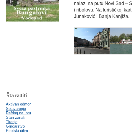
nalazi na putu Novi Sad – S
i ribolovu. Na turističkoj ka
Junaković i Banja Kanjiža.
Šta raditi
Aktivan odmor
Splavarenje
Rafting na Ibru
Stari zanati
Tkanje
Grnčarstvo
Pirotski ćilim