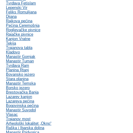
Tvrđava Fetislam
Lepenski Vir
Feliks Romulijana
Dijana
Rajkova pećina
Pećina Ceremošnja
Rogljevačke pivnice
Rajačke pivnice
Kanjon Vratne
Tekija
Trajanova tabla
Kladovo
Manastir Gornjak
Manastir Tuman
Tvrđava Ram
Planina Rtanj
Bovansko jezero
Stara planina
Manastir Temska
Borsko jezero
Brestovačka Banja
Lazarev kanjon
Lazareva pećina
Bogovinska pećina
Manastir Suvodol
Vlasac
Trajanov most
Arheološki lokalitet „Okno“
Raška i Ibarska dolina
Manastir Pridvorica