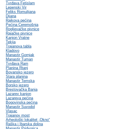
Tvrđava Fetislam
Lepenski Vir
Feliks Romulijana
Dijana
Rajkova pećina
Pećina Ceremošnja
Rogljevačke pivnice
Rajačke pivnice
Kanjon Vratne
Tekija
Trajanova tabla
Kladovo
Manastir Gornjak
Manastir Tuman
Tvrđava Ram
Planina Rtanj
Bovansko jezero
Stara planina
Manastir Temska
Borsko jezero
Brestovačka Banja
Lazarev kanjon
Lazareva pećina
Bogovinska pećina
Manastir Suvodol
Vlasac
Trajanov most
Arheološki lokalitet „Okno“
Raška i Ibarska dolina
Manastir Pridvorica