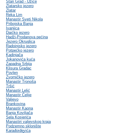
Stari Grad - Užice
Zlatarsko jezero
Zlatar
Reka Lim
Manastir Sveti Nikola
Pribojska Banja
Ivanjica
Daićko jezero
Hadži-Prodanova pećina
Jezero Okruglica
Radoinjsko jezero
Potpećko jezero
Kadinjača
Jokanovića kuća
Zapadna Srbija
Klisura Gradac
Povlen
Zvorničko jezero
Manastir Tronoša
Tršić
Manastir Lelić
Manastir Ćelije
Valjevo
Brankovina
Manastir Kaona
Banja Koviljača
Sela Kosjerića
Manastiri valjevskog kraja
Podzemno sklonište
Karađorđevića