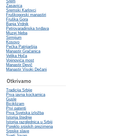
Srem
Zasavica
Sremski Karlovci
Fruškogorski manastiri
Fruška Gora
Banja Vrdnik
Petrovaradinska tvrđava
Muzej hleba
Sirmijum
Kosovo
Pećka Patrijaršija
Manastir Gračanica
Velika Hoča
Vojinovića most
Manastir Devič
Manastir Visoki Dečani
Otkrivamo
Tradicija Srbije
Prva javna kockarnica
Gusle
Biciklizam
Prvi patenti
Prva Svetska izložba
Istorija štednje
Istorija razglednica u Srbiji
Poreklo srpskih prezimena
Srpske slave
Sveti Jovan