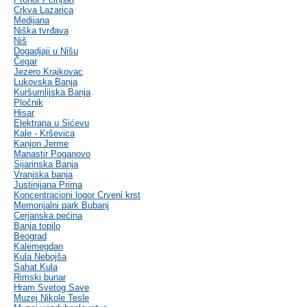
Crkva Lazarica
Medijana
Niška tvrđava
Niš
Dogadjaji u Nišu
Čegar
Jezero Krajkovac
Lukovska Banja
Kuršumlijska Banja
Pločnik
Hisar
Elektrana u Sićevu
Kale - Krševica
Kanjon Jerme
Manastir Poganovo
Sijarinska Banja
Vranjska banja
Justinijana Prima
Koncentracioni logor Crveni krst
Memorijalni park Bubanj
Cerjanska pećina
Banja topilo
Beograd
Kalemegdan
Kula Nebojša
Sahat Kula
Rimski bunar
Hram Svetog Save
Muzej Nikole Tesle