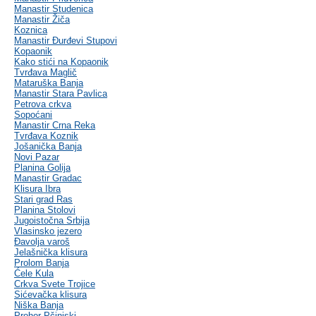
Manastir Studenica
Manastir Žiča
Koznica
Manastir Đurđevi Stupovi
Kopaonik
Kako stići na Kopaonik
Tvrđava Maglič
Mataruška Banja
Manastir Stara Pavlica
Petrova crkva
Sopoćani
Manastir Crna Reka
Tvrđava Koznik
Jošanička Banja
Novi Pazar
Planina Golija
Manastir Gradac
Klisura Ibra
Stari grad Ras
Planina Stolovi
Jugoistočna Srbija
Vlasinsko jezero
Đavolja varoš
Jelašnička klisura
Prolom Banja
Ćele Kula
Crkva Svete Trojice
Sićevačka klisura
Niška Banja
Prohor Pčinjski