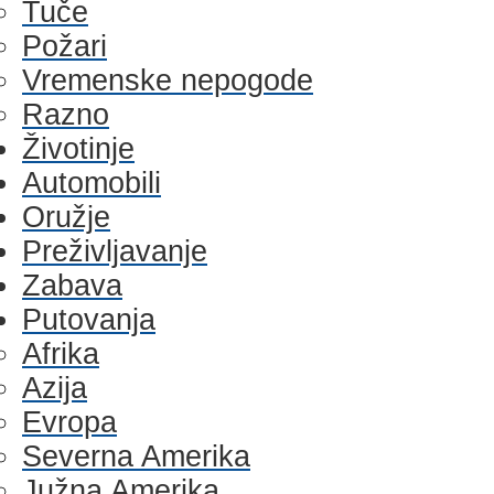
Tuče
Požari
Vremenske nepogode
Razno
Životinje
Automobili
Oružje
Preživljavanje
Zabava
Putovanja
Afrika
Azija
Evropa
Severna Amerika
Južna Amerika