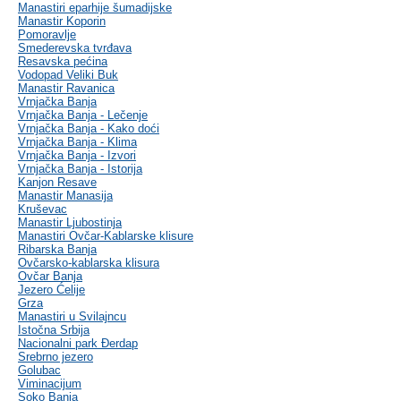
Manastiri eparhije šumadijske
Manastir Koporin
Pomoravlje
Smederevska tvrđava
Resavska pećina
Vodopad Veliki Buk
Manastir Ravanica
Vrnjačka Banja
Vrnjačka Banja - Lečenje
Vrnjačka Banja - Kako doći
Vrnjačka Banja - Klima
Vrnjačka Banja - Izvori
Vrnjačka Banja - Istorija
Kanjon Resave
Manastir Manasija
Kruševac
Manastir Ljubostinja
Manastiri Ovčar-Kablarske klisure
Ribarska Banja
Ovčarsko-kablarska klisura
Ovčar Banja
Jezero Ćelije
Grza
Manastiri u Svilajncu
Istočna Srbija
Nacionalni park Đerdap
Srebrno jezero
Golubac
Viminacijum
Soko Banja