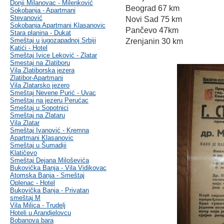
Donji Milanovac - Milenković
Beograd 67 km
Sokobanja - Apartmani
Stevanović
Novi Sad 75 km
Sokobanja Apartmani Klasanovic
Pančevo 47km
Stara planina - Dukat
Smeštaj u jugozapadnoj Srbiji
Zrenjanin 30 km
Katići - Hotel
Smeštaj Ivice Leković - Zlatar
Smestaj na Zlatiboru
Vila Zlatiborska jezera
Zlatibor-Apartmani
Vila Zlatarsko jezero
Smeštaj Nevene Purić - Uvac
Smeštaj na jezeru Perućac
Smeštaj u Sopotnici
Smeštaj na Zlataru
Vila Zlatar
Smeštaj Ivanović - Kremna
Apartmani Klasanovic
Smeštaj u Šumadiji
Klatičevo
Smeštaj Dejana Miloševića
Bukovička Banja - Vila Vidikovac
Atomska Banja - Smeštaj
Oplenac - Hotel
Bukovička Banja - Privatan
smeštaj M
Vila Milica - Trudelj
Hoteli u Arandjelovcu
Bobanova bara