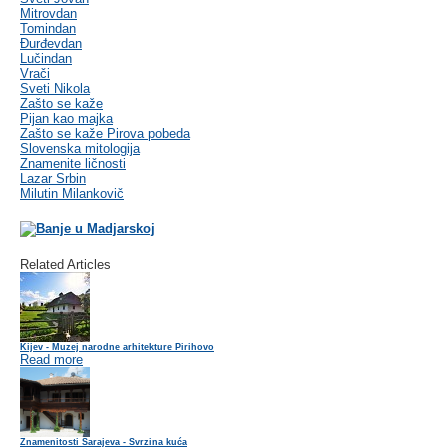
Mitrovdan
Tomindan
Đurđevdan
Lučindan
Vrači
Sveti Nikola
Zašto se kaže
Pijan kao majka
Zašto se kaže Pirova pobeda
Slovenska mitologija
Znamenite ličnosti
Lazar Srbin
Milutin Milankovič
Related Articles
Kijev - Muzej narodne arhitekture Pirihovo
Read more
Znamenitosti Sarajeva - Svrzina kuća