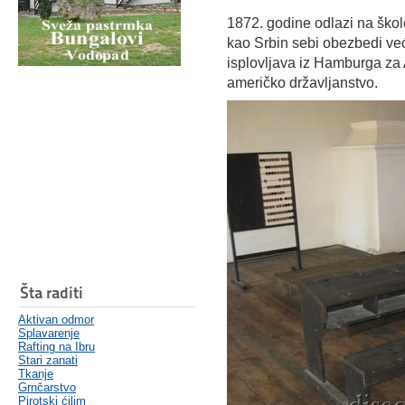
1872. godine odlazi na ško
kao Srbin sebi obezbedi već
isplovljava iz Hamburga za 
američko državljanstvo.
Šta raditi
Aktivan odmor
Splavarenje
Rafting na Ibru
Stari zanati
Tkanje
Grnčarstvo
Pirotski ćilim