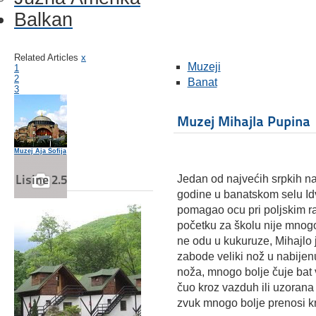
Balkan
Related Articles
x
Muzeji
1
2
Banat
3
Muzej Mihajla Pupina
Muzej Aja Sofija
Lisine 2.5
Jedan od najvećih srpkih na
godine u banatskom selu Idv
pomagao ocu pri poljskim r
Konak kneginje Ljubice
početku za školu nije mnog
ne odu u kukuruze, Mihajlo 
zabode veliki nož u nabijen
noža, mnogo bolje čuje bat 
Čonopljansko jezero
čuo kroz vazduh ili uzorana
zvuk mnogo bolje prenosi kr