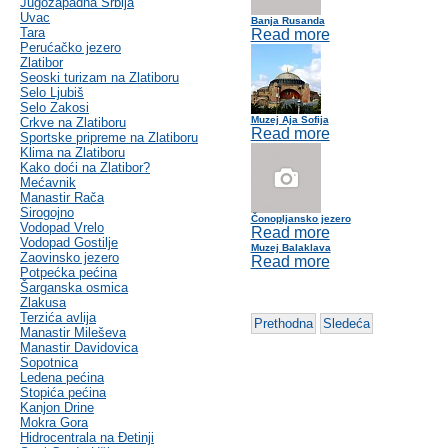
Jugozapadna Srbija
Uvac
Banja Rusanda
Tara
Read more
Perućačko jezero
Zlatibor
Seoski turizam na Zlatiboru
Selo Ljubiš
Selo Zakosi
Muzej Aja Sofija
Crkve na Zlatiboru
Read more
Sportske pripreme na Zlatiboru
Klima na Zlatiboru
Kako doći na Zlatibor?
Mećavnik
Manastir Rača
Sirogojno
Čonopljansko jezero
Vodopad Vrelo
Read more
Vodopad Gostilje
Muzej Balaklava
Zaovinsko jezero
Read more
Potpećka pećina
Šarganska osmica
Zlakusa
Terzića avlija
Prethodna
Sledeća
Manastir Mileševa
Manastir Davidovica
Sopotnica
Ledena pećina
Stopića pećina
Kanjon Drine
Mokra Gora
Hidrocentrala na Đetinji