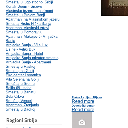
Smeštaj u jugoistočnoj Srbiji
Konak Boem - Sićevo
Vlasinsko jezero - apartmani
Smeštaj u Prolom Banji
Apartmani na Vlasinskom jezeru
Smestaj Ristić Niška Banja
Apartmani Vlasinski vrtovi
Smeštaj u Pomoravlju
Apartmani Makojević- Vrnjačka
Banja
Vrnjacka Banja - Vila Lux
Lisine - Veliki Buk
Vrnjacka Banja - Hotel
Vrnjacka Banja privatan smestaj
Vrnjacka Banja - Apartmani
Smestaj u Raškoj
Smestaj na Goliji
Eko centar Lopatnica
Vila Selena na Goliji
Smeštaj u Sremu
Belilo 69 - sobe
Smeštaj u Banatu
Bela Crkva
Zlatna kapija u Kijevu
Smeštaj Vencel
Read more
Apartmani Zrenjanin
Devojački bunar
Smeštaj u Bačkoj
Read more
Regioni Srbije