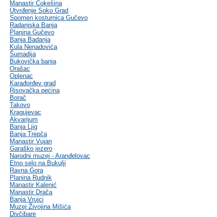
Manastir Čokešina
Utvrđenje Soko Grad
Spomen kosturnica Gučevo
Radanjska Banja
Planina Gučevo
Banja Badanja
Kula Nenadovića
Šumadija
Bukovička banja
Orašac
Oplenac
Karađorđev grad
Risovačka pećina
Borač
Takovo
Kragujevac
Akvarijum
Banja Ljig
Banja Trepča
Manastir Vujan
Garaško jezero
Narodni muzej - Aranđelovac
Etno selo na Bukulji
Ravna Gora
Planina Rudnik
Manastir Kalenić
Manastir Drača
Banja Vrujci
Muzej Živojina Mišića
Divčibare