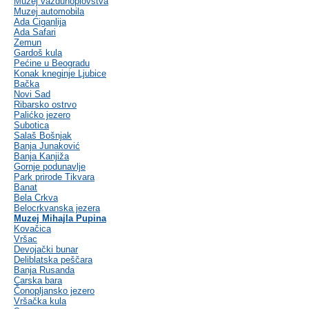
Muzej vazduhoplovstva
Muzej automobila
Ada Ciganlija
Ada Safari
Zemun
Gardoš kula
Pećine u Beogradu
Konak kneginje Ljubice
Bačka
Novi Sad
Ribarsko ostrvo
Palićko jezero
Subotica
Salaš Bošnjak
Banja Junaković
Banja Kanjiža
Gornje podunavlje
Park prirode Tikvara
Banat
Bela Crkva
Belocrkvanska jezera
Muzej Mihajla Pupina
Kovačica
Vršac
Devojački bunar
Deliblatska peščara
Banja Rusanda
Carska bara
Čonopljansko jezero
Vršačka kula