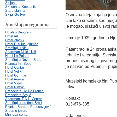
Skijanje
Ski centar Kopaonik
Stara planina
Skijalište Iver
Osnovna ideja koja ga je vod
čini tako srećnim, kao njeg
Smeštaj po regionima
je mogao, ulažući u svoj rad
Hoteli u Beogradu
Hotel Art
Umro je 1935. godine u Nju
Hotel Zlatnik
Hotel Putujući glumac
Smeštaj u Nišu
Patentirao je 24 pronalaska,
Apartman Milić - Niš
tehnike i telegrafije. Svets
Hotel La Palace
Smeštaj u Novom Sadu
prenos pisanog ili govornog 
Planeta Inn Sobe
je nazvan po Pupinu – pupin
Hotel Centar
Hotel Veliki
Hotel Gymnas
Hotel Aurora
Muzejski kompleks čini Pupi
Hotel Vigor
crkva.
Hotel Rimski
Prenoćište Ille De France
Prenoćište Stojić
Kontakt
Apartmani T.A.L. Centar
Smeštaj u istočnoj Srbiji
013-676-335
Pivnica Barbare Radosavljević
Srebrno jezero
Mini spa centar
Udaljenost