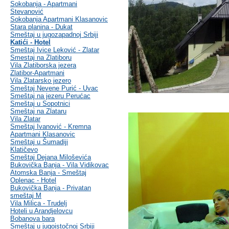
Sokobanja - Apartmani
Stevanović
Sokobanja Apartmani Klasanovic
Stara planina - Dukat
Smeštaj u jugozapadnoj Srbiji
Katići - Hotel
Smeštaj Ivice Leković - Zlatar
Smestaj na Zlatiboru
Vila Zlatiborska jezera
Zlatibor-Apartmani
Vila Zlatarsko jezero
Smeštaj Nevene Purić - Uvac
Smeštaj na jezeru Perućac
Smeštaj u Sopotnici
Smeštaj na Zlataru
Vila Zlatar
Smeštaj Ivanović - Kremna
Apartmani Klasanovic
Smeštaj u Šumadiji
Klatičevo
Smeštaj Dejana Miloševića
Bukovička Banja - Vila Vidikovac
Atomska Banja - Smeštaj
Oplenac - Hotel
Bukovička Banja - Privatan
smeštaj M
Vila Milica - Trudelj
Hoteli u Arandjelovcu
Bobanova bara
Smeštaj u jugoistočnoj Srbiji