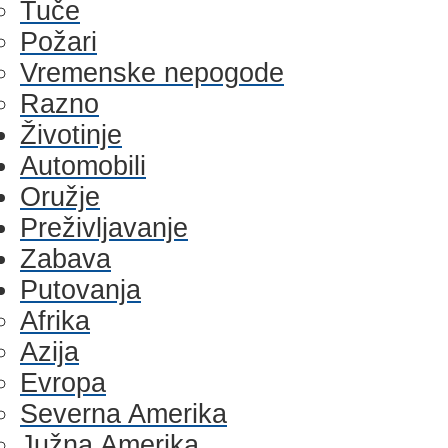
Tuče
Požari
Vremenske nepogode
Razno
Životinje
Automobili
Oružje
Preživljavanje
Zabava
Putovanja
Afrika
Azija
Evropa
Severna Amerika
Južna Amerika