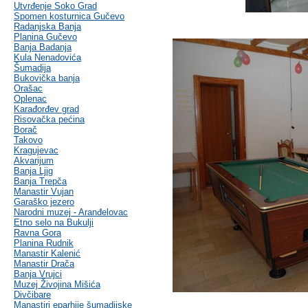
Utvrđenje Soko Grad
Spomen kosturnica Gučevo
Radanjska Banja
Planina Gučevo
Banja Badanja
Kula Nenadovića
Šumadija
Bukovička banja
Orašac
Oplenac
Karađorđev grad
Risovačka pećina
Borač
Takovo
Kragujevac
Akvarijum
Banja Ljig
Banja Trepča
Manastir Vujan
Garaško jezero
Narodni muzej - Aranđelovac
Etno selo na Bukulji
Ravna Gora
Planina Rudnik
Manastir Kalenić
Manastir Drača
Banja Vrujci
Muzej Živojina Mišića
Divčibare
Manastiri eparhije šumadijske