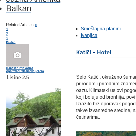
Balkan
Related Articles
x
Smeštaj na planini
1
2
Ivanjica
3
Povlen
Katići - Hotel
Manastir Pridvorica
Apartmani Vlasinsko jezero
Lisine 2.5
Selo Katići, okruženo šum
prirodom i prirodnim znamen
oazu. Klimatski uslovi pogo
koji boluju od bronhija, pov
Izrazito brz oporavak pogo
takve izvanredne sredine, n
četinarima.