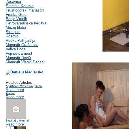
Zasavica
Sremski Karlovci
Fruškogorski manastiri
Fruška Gora
Banja Vrdnik
Petrovaradinska tvrđava
Muzej hleba
Sirmijum
Kosovo
Pećka Patrijaršija
Manastir Gračanica
Velika Hoča
Vojinovića most
Manastir Devič
Manastir Visoki Dečani
Related Articles
Apartmani Vlasinsko jezero
Read more
Povlen
Read more
Smeštaj u Ivanjici
Read more