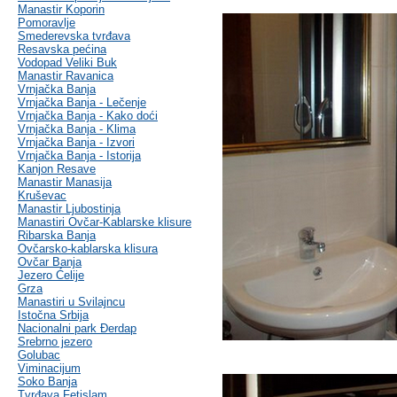
Manastir Koporin
Pomoravlje
Smederevska tvrđava
Resavska pećina
Vodopad Veliki Buk
Manastir Ravanica
Vrnjačka Banja
Vrnjačka Banja - Lečenje
Vrnjačka Banja - Kako doći
Vrnjačka Banja - Klima
Vrnjačka Banja - Izvori
Vrnjačka Banja - Istorija
Kanjon Resave
Manastir Manasija
Kruševac
Manastir Ljubostinja
Manastiri Ovčar-Kablarske klisure
Ribarska Banja
Ovčarsko-kablarska klisura
Ovčar Banja
Jezero Ćelije
Grza
Manastiri u Svilajncu
Istočna Srbija
Nacionalni park Đerdap
Srebrno jezero
Golubac
Viminacijum
Soko Banja
Tvrđava Fetislam