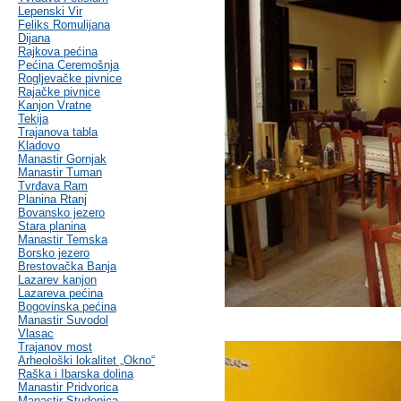
Lepenski Vir
Feliks Romulijana
Dijana
Rajkova pećina
Pećina Ceremošnja
Rogljevačke pivnice
Rajačke pivnice
Kanjon Vratne
Tekija
Trajanova tabla
Kladovo
Manastir Gornjak
Manastir Tuman
Tvrđava Ram
Planina Rtanj
Bovansko jezero
Stara planina
Manastir Temska
Borsko jezero
Brestovačka Banja
Lazarev kanjon
Lazareva pećina
Bogovinska pećina
Manastir Suvodol
Vlasac
Trajanov most
Arheološki lokalitet „Okno“
Raška i Ibarska dolina
Manastir Pridvorica
Manastir Studenica