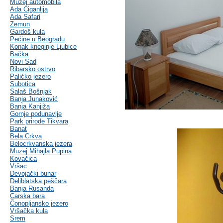
Muzej automobila
Ada Ciganlija
Ada Safari
Zemun
Gardoš kula
Pećine u Beogradu
Konak kneginje Ljubice
Bačka
Novi Sad
Ribarsko ostrvo
Palićko jezero
Subotica
Salaš Bošnjak
Banja Junaković
Banja Kanjiža
Gornje podunavlje
Park prirode Tikvara
Banat
Bela Crkva
Belocrkvanska jezera
Muzej Mihajla Pupina
Kovačica
Vršac
Devojački bunar
Deliblatska peščara
Banja Rusanda
Carska bara
Čonopljansko jezero
Vršačka kula
Srem