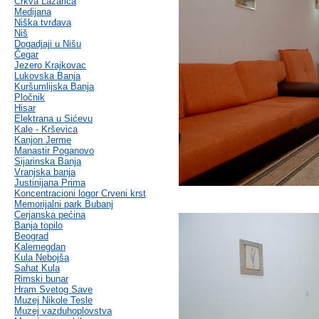
Crkva Lazarica
Medijana
Niška tvrđava
Niš
Dogadjaji u Nišu
Čegar
Jezero Krajkovac
Lukovska Banja
Kuršumlijska Banja
Pločnik
Hisar
Elektrana u Sićevu
Kale - Krševica
Kanjon Jerme
Manastir Poganovo
Sijarinska Banja
Vranjska banja
Justinijana Prima
Koncentracioni logor Crveni krst
Memorijalni park Bubanj
Cerjanska pećina
Banja topilo
Beograd
Kalemegdan
Kula Nebojša
Sahat Kula
Rimski bunar
Hram Svetog Save
Muzej Nikole Tesle
Muzej vazduhoplovstva