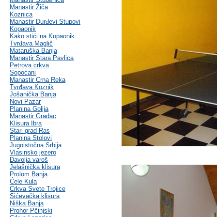
Manastir Žiča
Koznica
Manastir Đurđevi Stupovi
Kopaonik
Kako stići na Kopaonik
Tvrđava Maglič
Mataruška Banja
Manastir Stara Pavlica
Petrova crkva
Sopoćani
Manastir Crna Reka
Tvrđava Koznik
Jošanička Banja
Novi Pazar
Planina Golija
Manastir Gradac
Klisura Ibra
Stari grad Ras
Planina Stolovi
Jugoistočna Srbija
Vlasinsko jezero
Đavolja varoš
Jelašnička klisura
Prolom Banja
Ćele Kula
Crkva Svete Trojice
Sićevačka klisura
Niška Banja
Prohor Pčinjski