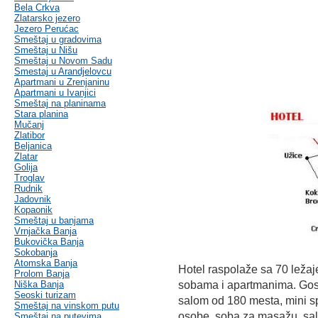
Bela Crkva
Zlatarsko jezero
Jezero Perućac
Smeštaj u gradovima
Smeštaj u Nišu
Smeštaj u Novom Sadu
Smestaj u Arandjelovcu
Apartmani u Zrenjaninu
Apartmani u Ivanjici
Smeštaj na planinama
Stara planina
Mučanj
Zlatibor
Beljanica
Zlatar
Golija
Troglav
Rudnik
Jadovnik
Kopaonik
Smeštaj u banjama
Vrnjačka Banja
Bukovička Banja
Sokobanja
Atomska Banja
Hotel raspolaže sa 70 ležaj
Prolom Banja
Niška Banja
sobama i apartmanima. Gost
Seoski turizam
salom od 180 mesta, mini s
Smeštaj na vinskom putu
osobe, soba za masažu, sala 
Smeštaj na putevima