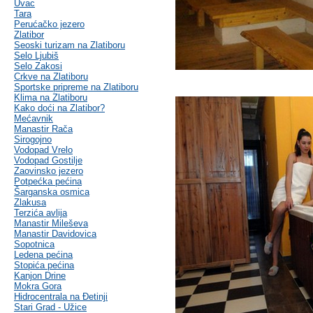
Uvac
Tara
Perućačko jezero
Zlatibor
Seoski turizam na Zlatiboru
Selo Ljubiš
Selo Zakosi
Crkve na Zlatiboru
Sportske pripreme na Zlatiboru
Klima na Zlatiboru
Kako doći na Zlatibor?
Mećavnik
Manastir Rača
Sirogojno
Vodopad Vrelo
Vodopad Gostilje
Zaovinsko jezero
Potpećka pećina
Šarganska osmica
Zlakusa
Terzića avlija
Manastir Mileševa
Manastir Davidovica
Sopotnica
Ledena pećina
Stopića pećina
Kanjon Drine
Mokra Gora
Hidrocentrala na Đetinji
Stari Grad - Užice