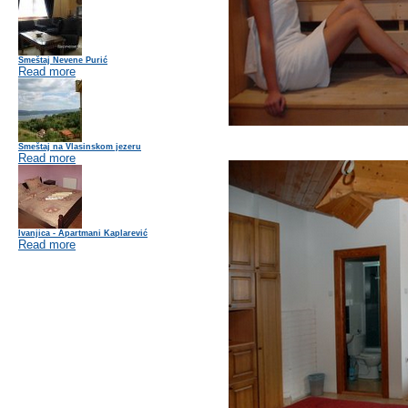
Smeštaj Nevene Purić
Read more
Smeštaj na Vlasinskom jezeru
Read more
Ivanjica - Apartmani Kaplarević
Read more