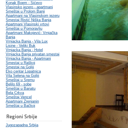
Konak Boem - Sićevo
Vlasinsko jezero - apartmani
Smeštaj u Prolom Banji
Apartmani na Vlasinskom jezeru
Smestaj Ristić Niška Banja
Apartmani Vlasinski vrtovi
Smeštaj u Pomoravlju
Apartmani Makojević- Vrnjačka
Banja
Vrnjacka Banja - Vila Lux
Lisine - Veliki Buk
Vrnjacka Banja - Hotel
Vrnjacka Banja privatan smestaj
Vrnjacka Banja - Apartmani
Smestaj u Raškoj
Smestaj na Goliji
Eko centar Lopatnica
Vila Selena na Goliji
Smeštaj u Sremu
Belilo 69 - sobe
Smeštaj u Banatu
Bela Crkva
Smeštaj Vencel
Apartmani Zrenjanin
Smeštaj u Bačkoj
Regioni Srbije
Jugozapadna Srbija