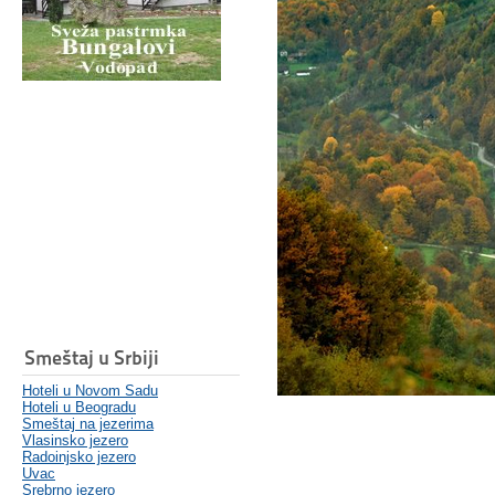
Smeštaj u Srbiji
Hoteli u Novom Sadu
Hoteli u Beogradu
Smeštaj na jezerima
Vlasinsko jezero
Radoinjsko jezero
Uvac
Srebrno jezero