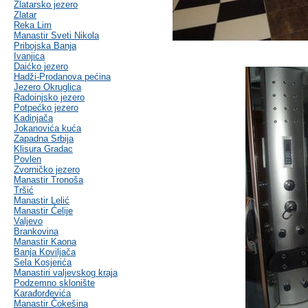
Zlatarsko jezero
Zlatar
Reka Lim
Manastir Sveti Nikola
Pribojska Banja
Ivanjica
Daićko jezero
Hadži-Prodanova pećina
Jezero Okruglica
Radoinjsko jezero
Potpećko jezero
Kadinjača
Jokanovića kuća
Zapadna Srbija
Klisura Gradac
Povlen
Zvorničko jezero
Manastir Tronoša
Tršić
Manastir Lelić
Manastir Ćelije
Valjevo
Brankovina
Manastir Kaona
Banja Koviljača
Sela Kosjerića
Manastiri valjevskog kraja
Podzemno sklonište
Karađorđevića
Manastir Čokešina