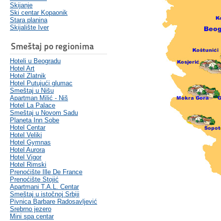
Skijanje
Ski centar Kopaonik
Stara planina
Skijalište Iver
Smeštaj po regionima
Hoteli u Beogradu
Hotel Art
Hotel Zlatnik
Hotel Putujući glumac
Smeštaj u Nišu
Apartman Milić - Niš
Hotel La Palace
Smeštaj u Novom Sadu
Planeta Inn Sobe
Hotel Centar
Hotel Veliki
Hotel Gymnas
Hotel Aurora
Hotel Vigor
Hotel Rimski
Prenoćište Ille De France
Prenoćište Stojić
Apartmani T.A.L. Centar
Smeštaj u istočnoj Srbiji
Pivnica Barbare Radosavljević
Srebrno jezero
Mini spa centar