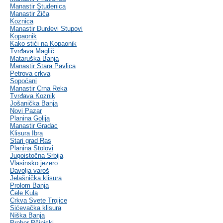
Manastir Studenica
Manastir Žiča
Koznica
Manastir Đurđevi Stupovi
Kopaonik
Kako stići na Kopaonik
Tvrđava Maglič
Mataruška Banja
Manastir Stara Pavlica
Petrova crkva
Sopoćani
Manastir Crna Reka
Tvrđava Koznik
Jošanička Banja
Novi Pazar
Planina Golija
Manastir Gradac
Klisura Ibra
Stari grad Ras
Planina Stolovi
Jugoistočna Srbija
Vlasinsko jezero
Đavolja varoš
Jelašnička klisura
Prolom Banja
Ćele Kula
Crkva Svete Trojice
Sićevačka klisura
Niška Banja
Prohor Pčinjski