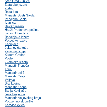
Stari Grad - Užice
Zlatarsko jezero
Zlatar
Reka Lim
Manastir Sveti Nikola
Pribojska Banja
Ivanjica
Daićko jezero
Hadži-Prodanova pećina
Jezero Okruglica
Radoinjsko jezero
Potpećko jezero
Kadinjača
Jokanovića kuća
Zapadna Srbija
Klisura Gradac
Povlen
Zvorničko jezero
Manastir Tronoša
Tršić
Manastir Lelić
Manastir Ćelije
Valjevo
Brankovina
Manastir Kaona
Banja Koviljača
Sela Kosjerića
Manastiri valjevskog kraja
Podzemno sklonište
Karađorđevića