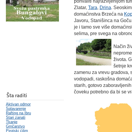
pohvaliti najrazvijenijom t
Zlatar,
Tara
,
Drina
. Seoskim
domaćinstva Brzeća na
Kop
Javoru, Stanišinca na Goču.
je i tamo sve više domaćin
selima, pre svega na obronc
Način ži
nepromen
života. 
šetnje kr
zamenu za vrevu gradova, star
vodopadi, raskošna domaća t
starih, gotovo zaboravljeni
čoveku potrebno da bi se vra
Šta raditi
Aktivan odmor
Splavarenje
Rafting na Ibru
Stari zanati
Tkanje
Grnčarstvo
Pirotski ćilim