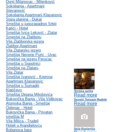
Donji Milanovac - Milenković
Sokobanja - Apartmani
Stevanović
Sokobanja Apartmani Klasanovic
Stara planina - Dukat
Smeštaj u jugozapadnoj Srbiji
Katići - Hotel
Smeštaj Ivice Leković - Zlatar
Smestaj na Zlatiboru
Vila Zlatiborska jezera
Zlatibor-Apartmani
Vila Zlatarsko jezero
Smeštaj Nevene Purić - Uvac
Smeštaj na jezeru Perućac
Smeštaj u Sopotnici
Smeštaj na Zlataru
Vila Zlatar
Smeštaj Ivanović - Kremna
Apartmani Klasanovic
Smeštaj u Šumadiji
Klatičevo
Terzića avlija
Smeštaj Dejana Miloševića
Read more
Bukovička Banja - Vila Vidikovac
Seoski Turizam Rudnik
Atomska Banja - Smeštaj
Read more
Oplenac - Hotel
Bukovička Banja - Privatan
smeštaj M
Vila Milica - Trudelj
Hoteli u Arandjelovcu
Sela Kosjerića
Bobanova bara