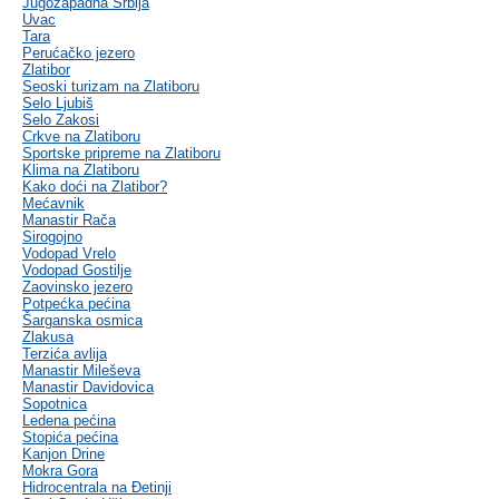
Jugozapadna Srbija
Uvac
Tara
Perućačko jezero
Zlatibor
Seoski turizam na Zlatiboru
Selo Ljubiš
Selo Zakosi
Crkve na Zlatiboru
Sportske pripreme na Zlatiboru
Klima na Zlatiboru
Kako doći na Zlatibor?
Mećavnik
Manastir Rača
Sirogojno
Vodopad Vrelo
Vodopad Gostilje
Zaovinsko jezero
Potpećka pećina
Šarganska osmica
Zlakusa
Terzića avlija
Manastir Mileševa
Manastir Davidovica
Sopotnica
Ledena pećina
Stopića pećina
Kanjon Drine
Mokra Gora
Hidrocentrala na Đetinji