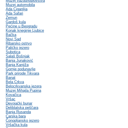
Muzej vazduhoplovstva
Muzej automobila
Ada Ciganlija
Ada Safari
Zemun
Gardoš kula
Pećine u Beogradu
Konak kneginje Ljubice
Bačka
Novi Sad
Ribarsko ostrvo
Palićko jezero
Subotica
Salaš Bošnjak
Banja Junaković
Banja Kanjiža
Gornje podunavlje
Park prirode Tikvara
Banat
Bela Crkva
Belocrkvanska jezera
Muzej Mihajla Pupina
Kovačica
Vršac
Devojački bunar
Deliblatska peščara
Banja Rusanda
Carska bara
Čonopljansko jezero
Vršačka kula