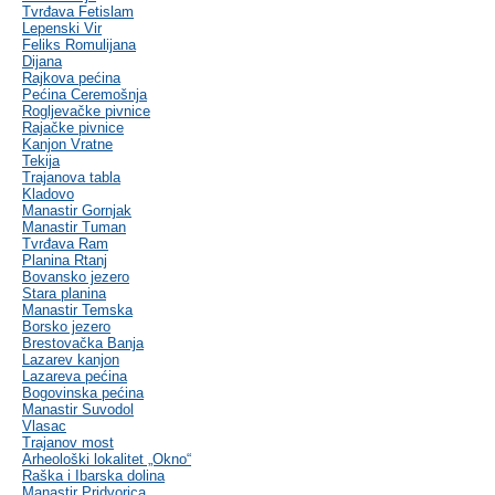
Tvrđava Fetislam
Lepenski Vir
Feliks Romulijana
Dijana
Rajkova pećina
Pećina Ceremošnja
Rogljevačke pivnice
Rajačke pivnice
Kanjon Vratne
Tekija
Trajanova tabla
Kladovo
Manastir Gornjak
Manastir Tuman
Tvrđava Ram
Planina Rtanj
Bovansko jezero
Stara planina
Manastir Temska
Borsko jezero
Brestovačka Banja
Lazarev kanjon
Lazareva pećina
Bogovinska pećina
Manastir Suvodol
Vlasac
Trajanov most
Arheološki lokalitet „Okno“
Raška i Ibarska dolina
Manastir Pridvorica