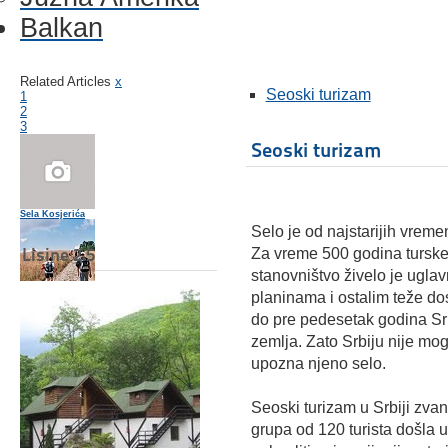
Balkan
Related Articles
x
Seoski turizam
1
2
3
Seoski turizam
Sela Kosjerića
Selo je od najstarijih vremen
Lisine 2.5
Za vreme 500 godina turske
stanovništvo živelo je ugla
planinama i ostalim teže d
Zlakusa
do pre pedesetak godina Srb
zemlja. Zato Srbiju nije mog
upozna njeno selo.
Borač
Seoski turizam u Srbiji zva
grupa od 120 turista došla u