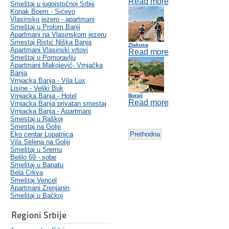
Read more
Smeštaj u jugoistočnoj Srbiji
Konak Boem - Sićevo
Vlasinsko jezero - apartmani
Smeštaj u Prolom Banji
Apartmani na Vlasinskom jezeru
Smestaj Ristić Niška Banja
Zlakusa
Apartmani Vlasinski vrtovi
Read more
Smeštaj u Pomoravlju
Apartmani Makojević- Vrnjačka
Banja
Vrnjacka Banja - Vila Lux
Lisine - Veliki Buk
Vrnjacka Banja - Hotel
Borač
Read more
Vrnjacka Banja privatan smestaj
Vrnjacka Banja - Apartmani
Smestaj u Raškoj
Smestaj na Goliji
Eko centar Lopatnica
Prethodna
Vila Selena na Goliji
Smeštaj u Sremu
Belilo 69 - sobe
Smeštaj u Banatu
Bela Crkva
Smeštaj Vencel
Apartmani Zrenjanin
Smeštaj u Bačkoj
Regioni Srbije