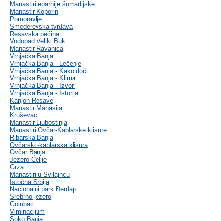
Manastiri eparhije šumadijske
Manastir Koporin
Pomoravlje
Smederevska tvrđava
Resavska pećina
Vodopad Veliki Buk
Manastir Ravanica
Vrnjačka Banja
Vrnjačka Banja - Lečenje
Vrnjačka Banja - Kako doći
Vrnjačka Banja - Klima
Vrnjačka Banja - Izvori
Vrnjačka Banja - Istorija
Kanjon Resave
Manastir Manasija
Kruševac
Manastir Ljubostinja
Manastiri Ovčar-Kablarske klisure
Ribarska Banja
Ovčarsko-kablarska klisura
Ovčar Banja
Jezero Ćelije
Grza
Manastiri u Svilajncu
Istočna Srbija
Nacionalni park Đerdap
Srebrno jezero
Golubac
Viminacijum
Soko Banja