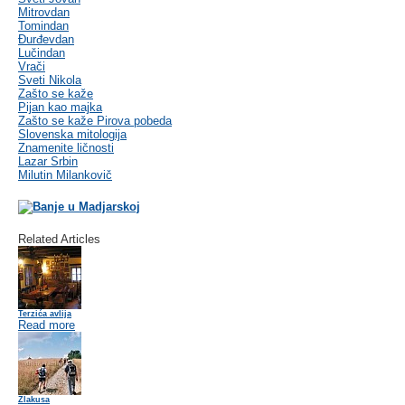
Mitrovdan
Tomindan
Đurđevdan
Lučindan
Vrači
Sveti Nikola
Zašto se kaže
Pijan kao majka
Zašto se kaže Pirova pobeda
Slovenska mitologija
Znamenite ličnosti
Lazar Srbin
Milutin Milankovič
Related Articles
Terzića avlija
Read more
Zlakusa