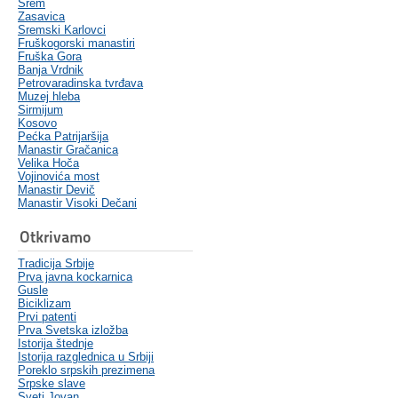
Srem
Zasavica
Sremski Karlovci
Fruškogorski manastiri
Fruška Gora
Banja Vrdnik
Petrovaradinska tvrđava
Muzej hleba
Sirmijum
Kosovo
Pećka Patrijaršija
Manastir Gračanica
Velika Hoča
Vojinovića most
Manastir Devič
Manastir Visoki Dečani
Otkrivamo
Tradicija Srbije
Prva javna kockarnica
Gusle
Biciklizam
Prvi patenti
Prva Svetska izložba
Istorija štednje
Istorija razglednica u Srbiji
Poreklo srpskih prezimena
Srpske slave
Sveti Jovan