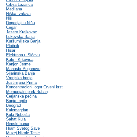
Crkva Lazarica
Medijana
Niška tvrđava
Niš
Dogadjaji u Nišu
Čegar
Jezero Krajkovac
Lukovska Banja
Kuršumlijska Banja
Pločnik
Hisar
Elektrana u Sićevu
Kale - Krševica
Kanjon Jerme
Manastir Poganovo
Sijarinska Banja
Vranjska banja
Justinijana Prima
Koncentracioni logor Crveni krst
Memorijalni park Bubanj
Cerjanska pećina
Banja topilo
Beograd
Kalemegdan
Kula Nebojša
Sahat Kula
Rimski bunar
Hram Svetog Save
Muzej Nikole Tesle