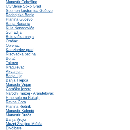
Manastir Čokešina
Utvrđenje Soko Grad
Spomen kosturnica Gučevo
Radanjska Banja
Planina Gučevo
Banja Badanja
Kula Nenadovića
Šumadija
Bukovička banja
Orašac
Oplenac
Karađorđev grad
Risovačka pećina
Borač
Takovo
Kragujevac
Akvarijum
Banja Ljig
Banja Trepča
Manastir Vujan
Garaško jezero
Narodni muzej - Aranđelovac
Etno selo na Bukulji
Ravna Gora
Planina Rudnik
Manastir Kalenić
Manastir Drača
Banja Vrujci
Muzej Živojina Mišića
Divčibare