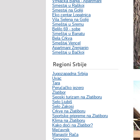
Vrnjacka Banja - Apartmani
Smestaj u Raškoj
Smestaj na Goliji
Eko centar Lopatnica
Vila Selena na Goliji
Smeštaj u Sremu
Belilo 69 - sobe
Smeštaj u Banatu
Bela Crkva
Smeštaj Vencel
Apartmani Zrenjanin
Smeštaj u Bačkoj
Regioni Srbije
Jugozapadna Srbija
Uvac
Tara
Perućačko jezero
Zlatibor
Seoski turizam na Zlatiboru
Selo Ljubiš
Selo Zakosi
Crkve na Zlatiboru
Sportske pripreme na Zlatiboru
Klima na Zlatiboru
Kako doći na Zlatibor?
Mećavnik
Manastir Rača
Sirogojno