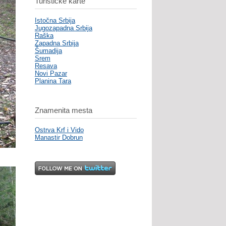
Turističke karte
Istočna Srbija
Jugozapadna Srbija
Raška
Zapadna Srbija
Šumadija
Srem
Resava
Novi Pazar
Planina Tara
Znamenita mesta
Ostrva Krf i Vido
Manastir Dobrun