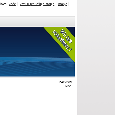
slova
veće
vrati u pređašnje stanje
manje
ZATVORI
INFO