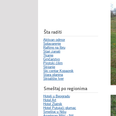
Šta raditi
Aktivan odmor
Splavarenje
Rafting na Ibru
Stari zanati
Tkanje
Grnčarstvo
Pirotski ćilim
Skijanje
Ski centar Kopaonik
Stara planina
Skijalište Iver
Smeštaj po regionima
Hoteli u Beogradu
Hotel Art
Hotel Zlatnik
Hotel Putujući glumac
Smeštaj u Nišu
Apartman Milić - Niš