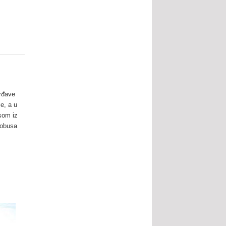
vrđave
e, a u
isom iz
tobusa