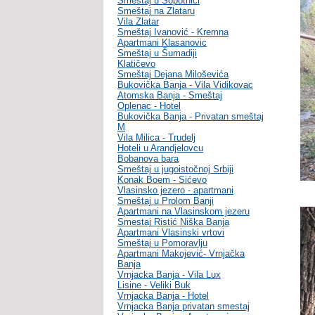
Smeštaj u Sopotnici
Smeštaj na Zlataru
Vila Zlatar
Smeštaj Ivanović - Kremna
Apartmani Klasanovic
Smeštaj u Šumadiji
Klatičevo
Smeštaj Dejana Miloševića
Bukovička Banja - Vila Vidikovac
Atomska Banja - Smeštaj
Oplenac - Hotel
Bukovička Banja - Privatan smeštaj
M
Vila Milica - Trudelj
Hoteli u Arandjelovcu
Bobanova bara
Smeštaj u jugoistočnoj Srbiji
Konak Boem - Sićevo
Vlasinsko jezero - apartmani
Smeštaj u Prolom Banji
Apartmani na Vlasinskom jezeru
Smestaj Ristić Niška Banja
Apartmani Vlasinski vrtovi
Smeštaj u Pomoravlju
Apartmani Makojević- Vrnjačka
Banja
Vrnjacka Banja - Vila Lux
Lisine - Veliki Buk
Vrnjacka Banja - Hotel
Vrnjacka Banja privatan smestaj