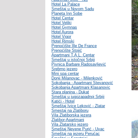
Hotel La Palace
Smeštaj u Novom Sadu
Planeta Inn Sobe
Hotel Centar
Hotel Veliki
Hotel Gymnas
Hotel Aurora
Hotel Vigor
Hotel Rimski
Prenoćište Ille De France
Prenoćište Stojić
Apartmani T.A.L. Centar
Smeštaj u istočnoj Srbiji
Pivnica Barbare Radosavljević
Srebrno jezero
Mini spa centar
Donji Milanovac - Milenković
Sokobanja - Apartmani Stevanović
Sokobanja Apartmani Klasanovic
Stara planina - Dukat
Smeštaj u jugozapadnoj Srbiji
Katići - Hotel
Smeštaj Ivice Leković - Zlatar
Smestaj na Zlatiboru
Vila Zlatiborska jezera
Zlatibor-Apartmani
Vila Zlatarsko jezero
Smeštaj Nevene Purić - Uvac
Smeštaj na jezeru Perućac