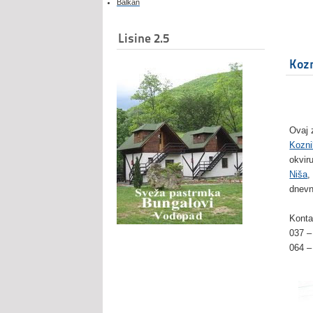
Balkan
Lisine 2.5
Koz
Ovaj 
Kozni
okvir
Niša
,
dnevn
Konta
037 –
064 –