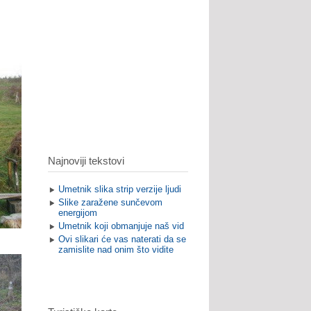
Najnoviji tekstovi
Umetnik slika strip verzije ljudi
Slike zaražene sunčevom
energijom
Umetnik koji obmanjuje naš vid
Ovi slikari će vas naterati da se
zamislite nad onim što vidite