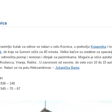
nica
zanimljiv kutak za odmor se nalazi u selu Koznica, u podnožju
Kopaonika
i t
k
, do koje se šumom stiže za 40 minuta. Velike bačve su uređene za spavanj
u odmorišta postoji i restoran i ribnjak sa pastrmkama. Moguće je stiće autob
 Kruševca, Vranja, Raške...U zavisnosti od sezone, do sela vozi 10 do 15 au
o. Nalazi se na putu Aleksandrovac –
Jošanička Banja
.
kt
 836 – 148
 545 – 70 – 67