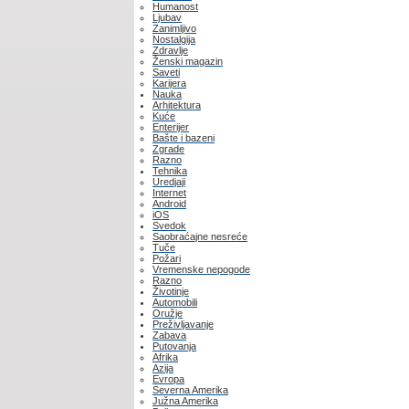
Humanost
Ljubav
Zanimljivo
Nostalgija
Zdravlje
Ženski magazin
Saveti
Karijera
Nauka
Arhitektura
Kuće
Enterijer
Bašte i bazeni
Zgrade
Razno
Tehnika
Uredjaji
Internet
Android
iOS
Svedok
Saobraćajne nesreće
Tuče
Požari
Vremenske nepogode
Razno
Životinje
Automobili
Oružje
Preživljavanje
Zabava
Putovanja
Afrika
Azija
Evropa
Severna Amerika
Južna Amerika