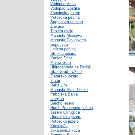
Vodopad Vrelo
Vodopad Gostilje
Zaovinsko jezero
Potpećka pećina
Šarganska osmica
Zlakusa
Terzića avlija
Manastir Mileševa
Manastir Davidovica
Sopotnica
Ledena pećina
Stopića pećina
Kanjon Drine
Mokra Gora
Hidrocentrala na Đetinji
Stari Grad - Užice
Zlatarsko jezero
Zlatar
Reka Lim
Manastir Sveti Nikola
Pribojska Banja
Ivanjica
Daićko jezero
Hadži-Prodanova pećina
Jezero Okruglica
Radoinjsko jezero
Potpećko jezero
Kadinjača
Jokanovića kuća
Zapadna Srbija