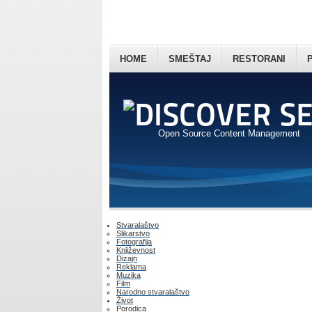
HOME
SMEŠTAJ
RESTORANI
Open Source Content Management
Stvaralaštvo
Slikarstvo
Fotografija
Književnost
Dizajn
Reklama
Muzika
Film
Narodno stvaralaštvo
Život
Porodica