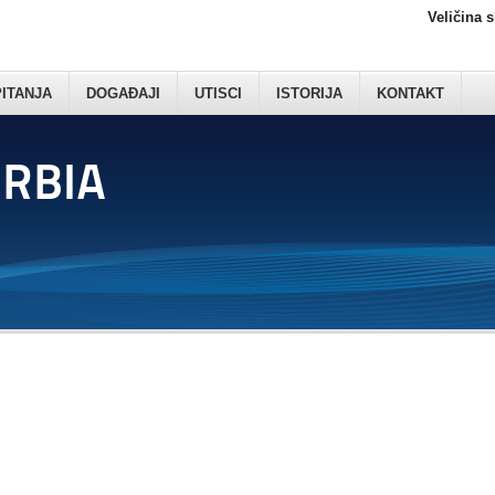
Veličina 
PITANJA
DOGAĐAJI
UTISCI
ISTORIJA
KONTAKT