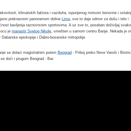
lekovitosti, klimatskih faktora i vazduha, ispunjenog mirisom borovine i ostalog
jeno prekrasnom panoramom doline
Lima
, sve to daje odmor za dušu i telo i
nost bavljenja raznovrsnim sportovima. A uz sve to, poseban doživljaj svak
iocu je
manastir Svetog Nikole
, smešten u samom centru Banje. Nekada je o
r Dabarske episkopije i Dabro-bosanske mitropolije.
nje se dolazi magistralnim putem
Beograd
- Priboj preko Nove Varoši i Bistri
se doći i prugom Beograd - Bar.