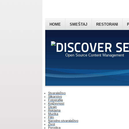
HOME
SMEŠTAJ
RESTORANI
Open Source Content Management
Stvaralaštvo
Slikarstvo
Fotografija
Književnost
Dizajn
Reklama
Muzika
Film
Narodno stvaralaštvo
Život
Porodica