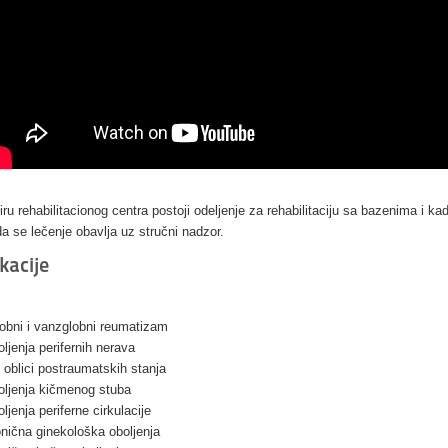
iru rehabilitacionog centra postoji odeljenje za rehabilitaciju sa bazenima i k
da se lečenje obavlja uz stručni nadzor.
kacije
obni i vanzglobni reumatizam
ljenja perifernih nerava
 oblici postraumatskih stanja
oljenja kičmenog stuba
ljenja periferne cirkulacije
nična ginekološka oboljenja