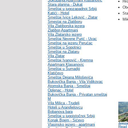
Sokobanja Apartmani Klasanovic
Hro
Stara planina - Dukat
Obo
Smeštaj u jugozapadnoj Srbiji
Katići - Hotel
Sta
Smeštaj Ivice Leković - Zlatar
Mik
Smestaj na Zlatiboru
Vila Zlatiborska jezera
Zlatibor-Apartmani
Vila Zlatarsko jezero
Smeštaj Nevene Purić - Uvac
Smeštaj na jezeru Perućac
Smeštaj u Sopotnici
Smeštaj na Zlataru
Vila Zlatar
Smeštaj Ivanović - Kremna
Apartmani Klasanovic
Smeštaj u Šumadiji
Klatičevo
Smeštaj Dejana Miloševića
Bukovička Banja - Vila Vidikovac
Atomska Banja - Smeštaj
Oplenac - Hotel
Bukovička Banja - Privatan smeštaj
M
Vila Milica - Trudelj
Hoteli u Arandjelovcu
Bobanova bara
Smeštaj u jugoistočnoj Srbiji
Konak Boem - Sićevo
Jugoza
Vlasinsko jezero - apartmani
Read