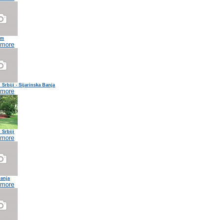
im
 more
 Srbiji - Sijarinska Banja
 more
 Srbiji
 more
Banja
 more