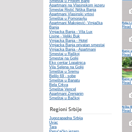
Smeštaj u Prolom Banji
Apartmani na Vlasinskom jezeru
Smestaj Ristić Niška Banja
Apartmani Vlasinski vrtovi
Smeštaj u Pomoravlju
Apartmani Makojević- Vrnjačka
Reka L
Read
Banja
Vrnjacka Banja - Vila Lux
Lisine - Veliki Buk
Vrnjacka Banja - Hotel
Vrnjacka Banja privatan smestaj
Vrnjacka Banja - Apartmani
Banje u
Smestaj u Raškoj
Read
Smestaj na Goliji
Eko centar Lopatnica
Vila Selena na Goliji
Smeštaj u Sremu
Belilo 69 - sobe
Banje u
Smeštaj u Banatu
Read
Bela Crkva
Smeštaj Vencel
Apartmani Zrenjanin
Smeštaj u Bačkoj
Niška 
Regioni Srbije
Read
Jugozapadna Srbija
Uvac
Tara
Perućačko jezero