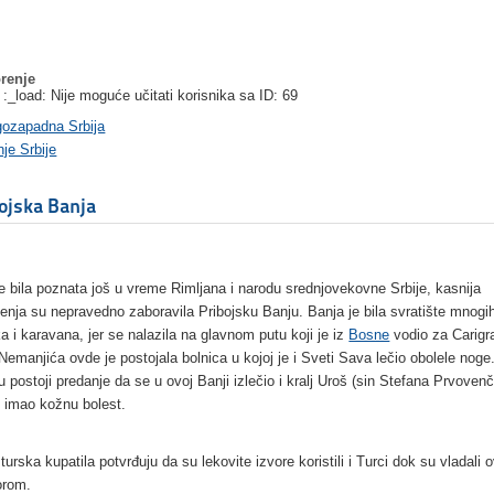
renje
 :_load: Nije moguće učitati korisnika sa ID: 69
gozapadna Srbija
je Srbije
ojska Banja
je bila poznata još u vreme Rimljana i narodu srednjovekovne Srbije, kasnija
jenja su nepravedno zaboravila Pribojsku Banju. Banja je bila svratište mnogi
ka i karavana, jer se nalazila na glavnom putu koji je iz
Bosne
vodio za Carigr
Nemanjića ovde je postojala bolnica u kojoj je i Sveti Sava lečio obolele noge
u postoji predanje da se u ovoj Banji izlečio i kralj Uroš (sin Stefana Prvoven
je imao kožnu bolest.
turska kupatila potvrđuju da su lekovite izvore koristili i Turci dok su vladali 
orom.