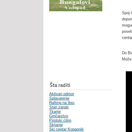
Spoj 
dopun
moguć
poset
centa
Do Ba
Može 
Šta raditi
Aktivan odmor
Splavarenje
Rafting na Ibru
Stari zanati
Tkanje
Grnčarstvo
Pirotski ćilim
Skijanje
Ski centar Kopaonik