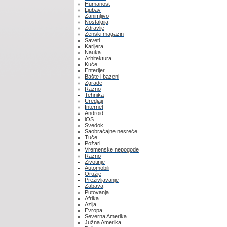
Humanost
Ljubav
Zanimljivo
Nostalgija
Zdravlje
Ženski magazin
Saveti
Karijera
Nauka
Arhitektura
Kuće
Enterijer
Bašte i bazeni
Zgrade
Razno
Tehnika
Uredjaji
Internet
Android
iOS
Svedok
Saobraćajne nesreće
Tuče
Požari
Vremenske nepogode
Razno
Životinje
Automobili
Oružje
Preživljavanje
Zabava
Putovanja
Afrika
Azija
Evropa
Severna Amerika
Južna Amerika