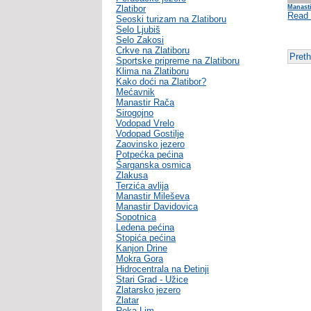
Zlatibor
Manasti
Read
Seoski turizam na Zlatiboru
Selo Ljubiš
Selo Zakosi
Crkve na Zlatiboru
Pret
Sportske pripreme na Zlatiboru
Klima na Zlatiboru
Kako doći na Zlatibor?
Mećavnik
Manastir Rača
Sirogojno
Vodopad Vrelo
Vodopad Gostilje
Zaovinsko jezero
Potpećka pećina
Šarganska osmica
Zlakusa
Terzića avlija
Manastir Mileševa
Manastir Davidovica
Sopotnica
Ledena pećina
Stopića pećina
Kanjon Drine
Mokra Gora
Hidrocentrala na Đetinji
Stari Grad - Užice
Zlatarsko jezero
Zlatar
Reka Lim