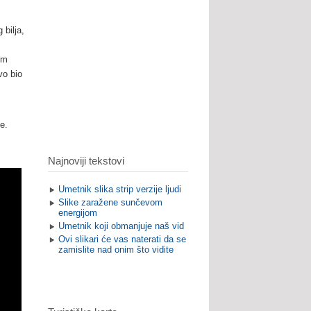
 bilja,
om
vo bio
ce.
Najnoviji tekstovi
Umetnik slika strip verzije ljudi
Slike zaražene sunčevom
energijom
Umetnik koji obmanjuje naš vid
Ovi slikari će vas naterati da se
zamislite nad onim što vidite