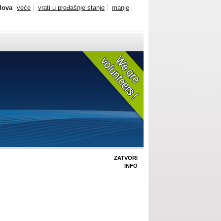
slova
veće
vrati u pređašnje stanje
manje
ZATVORI
INFO