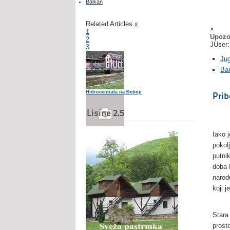
Balkan
Related Articles
x
×
1
Upozo
2
JUser:
3
Ju
Ban
Hidrocentrala na Đetinji
Prib
Lisine 2.5
Iako 
Jokanovića kuća
pokol
putni
doba 
narod
Zlakusa - turistička karta
koji 
Stara 
prost