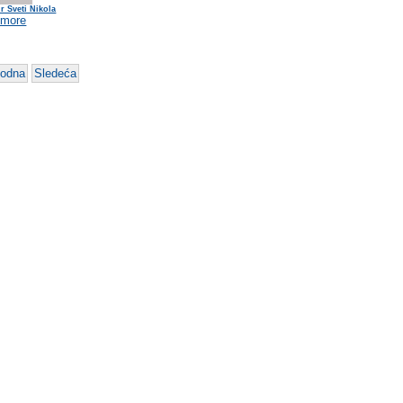
r Sveti Nikola
 more
hodna
Sledeća