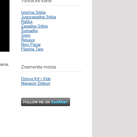
Turističke karte
Istočna Srbija
Jugozapadna Srbija
Raška
Zapadna Srbija
Šumadija
Srem
Resava
Novi Pazar
Planina Tara
adama,
Znamenita mesta
Ostrva Krf i Vido
Manastir Dobrun