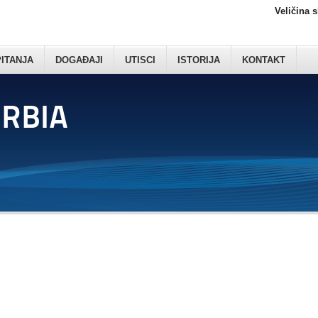
Veličina 
PITANJA
DOGAĐAJI
UTISCI
ISTORIJA
KONTAKT