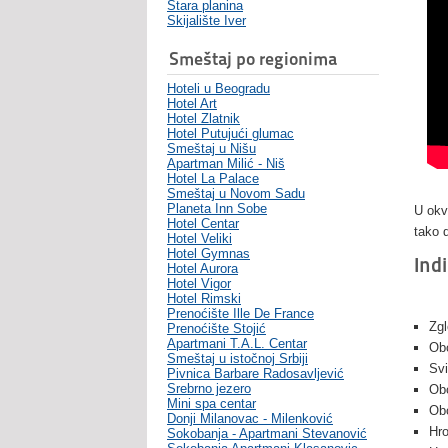
Stara planina
Skijalište Iver
Smeštaj po regionima
Hoteli u Beogradu
Hotel Art
Hotel Zlatnik
Hotel Putujući glumac
Smeštaj u Nišu
Apartman Milić - Niš
Hotel La Palace
Smeštaj u Novom Sadu
Planeta Inn Sobe
U okv
Hotel Centar
tako 
Hotel Veliki
Hotel Gymnas
Indi
Hotel Aurora
Hotel Vigor
Hotel Rimski
Prenoćište Ille De France
Zgl
Prenoćište Stojić
Apartmani T.A.L. Centar
Obo
Smeštaj u istočnoj Srbiji
Svi
Pivnica Barbare Radosavljević
Srebrno jezero
Ob
Mini spa centar
Obo
Donji Milanovac - Milenković
Hro
Sokobanja - Apartmani Stevanović