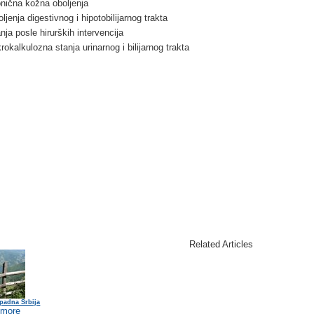
nična kožna oboljenja
ljenja digestivnog i hipotobilijarnog trakta
nja posle hirurških intervencija
rokalkulozna stanja urinarnog i bilijarnog trakta
Related Articles
padna Srbija
 more