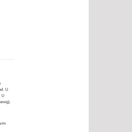
h
ad. U
. U
čanog),
ovim