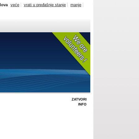
slova
veće
vrati u pređašnje stanje
manje
ZATVORI
INFO