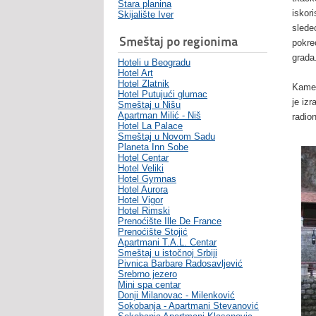
Stara planina
iskori
Skijalište Iver
slede
Smeštaj po regionima
pokre
grada
Hoteli u Beogradu
Hotel Art
Hotel Zlatnik
Kamen
Hotel Putujući glumac
je iz
Smeštaj u Nišu
Apartman Milić - Niš
radio
Hotel La Palace
Smeštaj u Novom Sadu
Planeta Inn Sobe
Hotel Centar
Hotel Veliki
Hotel Gymnas
Hotel Aurora
Hotel Vigor
Hotel Rimski
Prenoćište Ille De France
Prenoćište Stojić
Apartmani T.A.L. Centar
Smeštaj u istočnoj Srbiji
Pivnica Barbare Radosavljević
Srebrno jezero
Mini spa centar
Donji Milanovac - Milenković
Sokobanja - Apartmani Stevanović