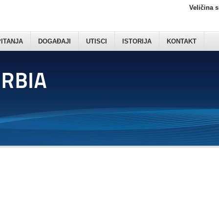
Veličina 
PITANJA
DOGAĐAJI
UTISCI
ISTORIJA
KONTAKT