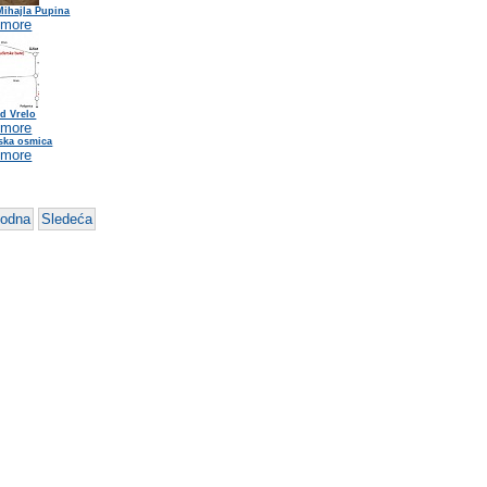
Mihajla Pupina
 more
d Vrelo
 more
ska osmica
 more
hodna
Sledeća