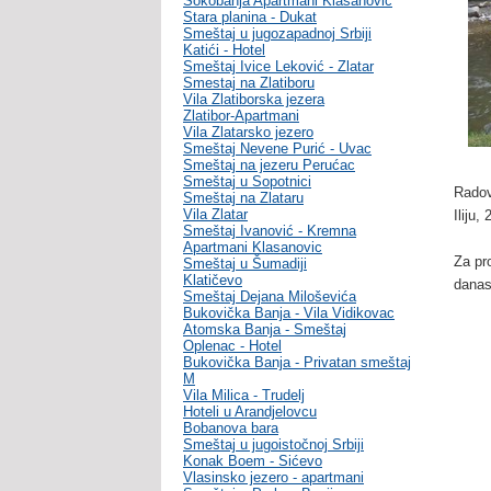
Sokobanja Apartmani Klasanovic
Stara planina - Dukat
Smeštaj u jugozapadnoj Srbiji
Katići - Hotel
Smeštaj Ivice Leković - Zlatar
Smestaj na Zlatiboru
Vila Zlatiborska jezera
Zlatibor-Apartmani
Vila Zlatarsko jezero
Smeštaj Nevene Purić - Uvac
Smeštaj na jezeru Perućac
Smeštaj u Sopotnici
Radov
Smeštaj na Zlataru
Vila Zlatar
Iliju,
Smeštaj Ivanović - Kremna
Apartmani Klasanovic
Za pr
Smeštaj u Šumadiji
Klatičevo
danas
Smeštaj Dejana Miloševića
Bukovička Banja - Vila Vidikovac
Atomska Banja - Smeštaj
Oplenac - Hotel
Bukovička Banja - Privatan smeštaj
M
Vila Milica - Trudelj
Hoteli u Arandjelovcu
Bobanova bara
Smeštaj u jugoistočnoj Srbiji
Konak Boem - Sićevo
Vlasinsko jezero - apartmani