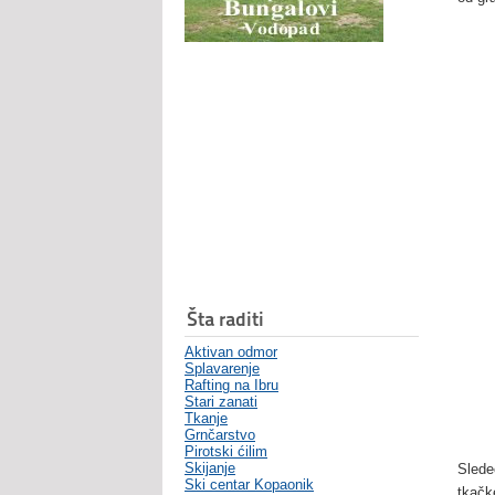
Šta raditi
Aktivan odmor
Splavarenje
Rafting na Ibru
Stari zanati
Tkanje
Grnčarstvo
Pirotski ćilim
Skijanje
Slede
Ski centar Kopaonik
tkačke