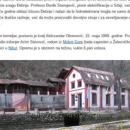
ste snagu Đetinje. Profesor Đorđe Stanojević, pionir elektrifikacije u Srbiji, ve
će godine obilazi klisuru Đetinje i nalazi da bi hidroelektrana mogla ne samo d
će tkačke razboje, već da može proizvoditi dovoljno struje i za osvetljavanje 
.
 temeljac postavio je kralj Aleksandar Obrenović, 15. maja 1899. godine. Pr
radio inženjer Aćim Stevović, rodom iz
Mokre Gore
(tada zaposlen u Železničk
nici u
Nišu
). Opremu je s obzirom na težinu, vuklo 6 pari volova.