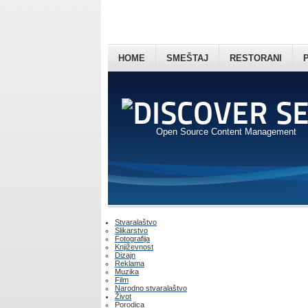
HOME
SMEŠTAJ
RESTORANI
Open Source Content Management
Stvaralaštvo
Slikarstvo
Fotografija
Književnost
Dizajn
Reklama
Muzika
Film
Narodno stvaralaštvo
Život
Porodica