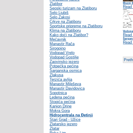
Zlatibor
Muzej 
Read
Seoski turizam na Zlatiboru
Selo Ljubiš
Selo Zakosi
Crkve na Zlatiboru
Sportske pripreme na Zlatiboru
Klima na Zlatiboru
Vodopa
Kako doći na Zlatibor?
Read
Mećavnik
Šargan
Read
Manastir Rača
Sirogojno
Vodopad Vrelo
Vodopad Gostilje
Pret
Zaovinsko jezero
Potpećka pećina
Šarganska osmica
Zlakusa
Terzića avlija
Manastir Mileševa
Manastir Davidovica
Sopotnica
Ledena pećina
Stopića pećina
Kanjon Drine
Mokra Gora
Hidrocentrala na Đetinji
Stari Grad - Užice
Zlatarsko jezero
Zlatar
Reka Lim