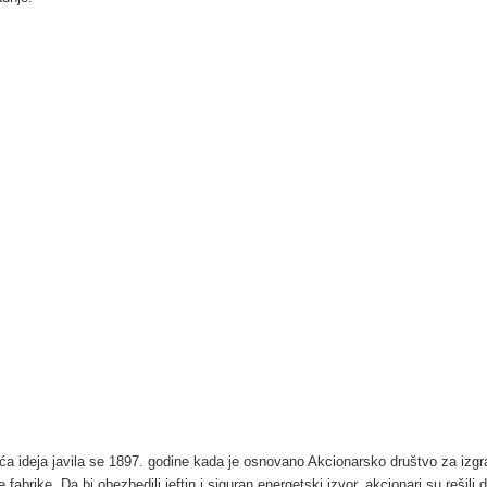
ća ideja javila se 1897. godine kada je osnovano Akcionarsko društvo za izgr
 fabrike. Da bi obezbedili jeftin i siguran energetski izvor, akcionari su rešili 