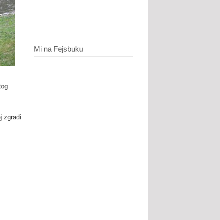
Mi na Fejsbuku
tog
j zgradi