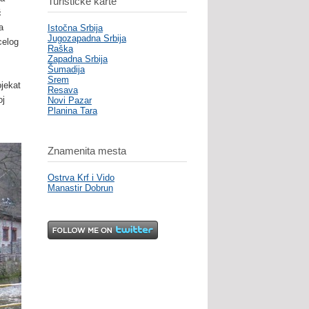
Turističke karte
ć
a
Istočna Srbija
Jugozapadna Srbija
celog
Raška
Zapadna Srbija
Šumadija
Srem
ojekat
Resava
oj
Novi Pazar
Planina Tara
Znamenita mesta
Ostrva Krf i Vido
Manastir Dobrun