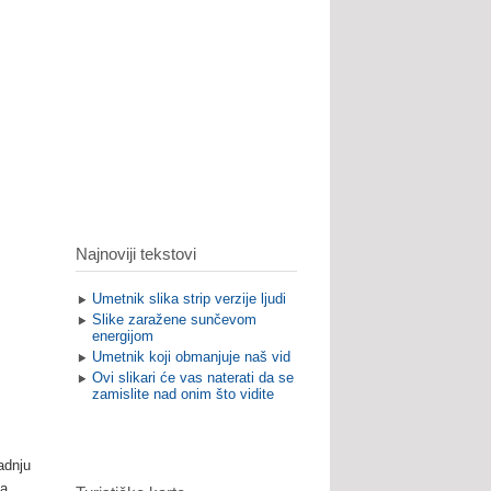
Najnoviji tekstovi
Umetnik slika strip verzije ljudi
Slike zaražene sunčevom
energijom
Umetnik koji obmanjuje naš vid
Ovi slikari će vas naterati da se
zamislite nad onim što vidite
adnju
da