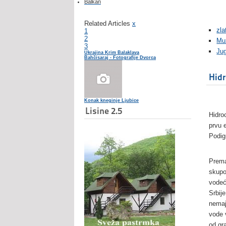
Balkan
Related Articles
x
zla
1
2
Mu
3
Ju
Ukrajina Krim Balaklava
Bahčisaraj - Fotografije Dvorca
Hidr
Konak kneginje Ljubice
Lisine 2.5
Hidro
prvu e
Podig
Prema
skupo
vodeć
Srbij
nemaj
vode 
od gr