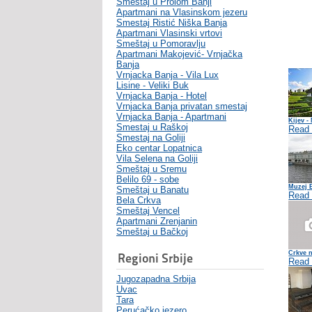
Smeštaj u Prolom Banji
Apartmani na Vlasinskom jezeru
Smestaj Ristić Niška Banja
Apartmani Vlasinski vrtovi
Smeštaj u Pomoravlju
Apartmani Makojević- Vrnjačka
Banja
Vrnjacka Banja - Vila Lux
Lisine - Veliki Buk
Vrnjacka Banja - Hotel
Vrnjacka Banja privatan smestaj
Vrnjacka Banja - Apartmani
Kijev -
Smestaj u Raškoj
Read
Smestaj na Goliji
Eko centar Lopatnica
Vila Selena na Goliji
Smeštaj u Sremu
Belilo 69 - sobe
Muzej 
Smeštaj u Banatu
Read
Bela Crkva
Smeštaj Vencel
Apartmani Zrenjanin
Smeštaj u Bačkoj
Crkve n
Regioni Srbije
Read
Jugozapadna Srbija
Uvac
Tara
Perućačko jezero