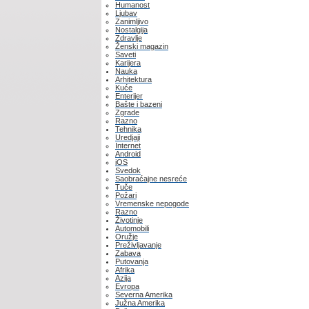
Humanost
Ljubav
Zanimljivo
Nostalgija
Zdravlje
Ženski magazin
Saveti
Karijera
Nauka
Arhitektura
Kuće
Enterijer
Bašte i bazeni
Zgrade
Razno
Tehnika
Uredjaji
Internet
Android
iOS
Svedok
Saobraćajne nesreće
Tuče
Požari
Vremenske nepogode
Razno
Životinje
Automobili
Oružje
Preživljavanje
Zabava
Putovanja
Afrika
Azija
Evropa
Severna Amerika
Južna Amerika