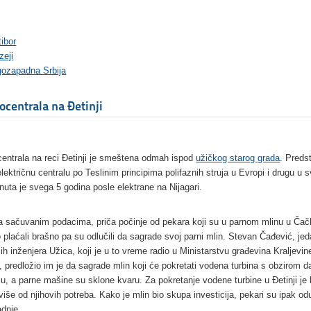
tibor
zeji
gozapadna Srbija
ocentrala na Đetinji
centrala na reci Đetinji je smeštena odmah ispod
užičkog starog grada
. Preds
lektričnu centralu po Teslinim principima polifaznih struja u Evropi i drugu u s
nuta je svega 5 godina posle elektrane na Nijagari.
 sačuvanim podacima, priča počinje od pekara koji su u parnom mlinu u Ča
 plaćali brašno pa su odlučili da sagrade svoj parni mlin. Stevan Čađević, je
ih inženjera Užica, koji je u to vreme radio u Ministarstvu građevina Kraljevin
e, predložio im je da sagrade mlin koji će pokretati vodena turbina s obzirom d
u, a parne mašine su sklone kvaru. Za pokretanje vodene turbine u Đetinji je 
više od njihovih potreba. Kako je mlin bio skupa investicija, pekari su ipak odu
adnje.