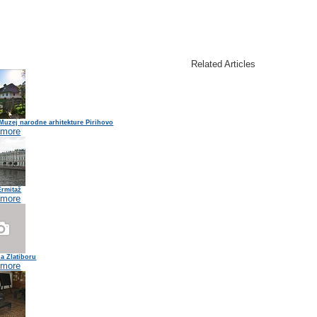
Related Articles
 Muzej narodne arhitekture Pirihovo
 more
Ermitaž
 more
a Zlatiboru
 more