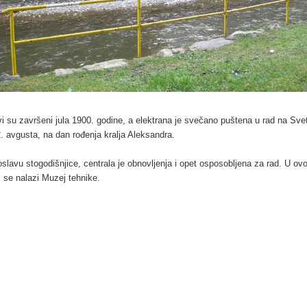
i su završeni jula 1900. godine, a elektrana je svečano puštena u rad na Sve
 2. avgusta, na dan rođenja kralja Aleksandra.
oslavu stogodišnjice, centrala je obnovljenja i opet osposobljena za rad. U ovo
 se nalazi Muzej tehnike.