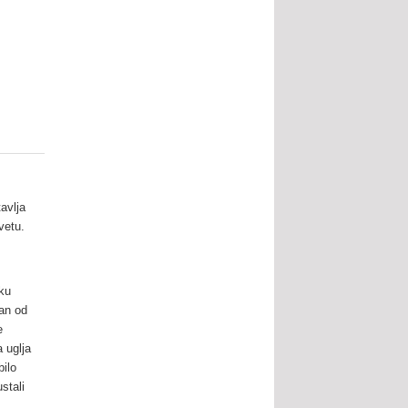
tavlja
vetu.
čku
dan od
e
a uglja
bilo
stali