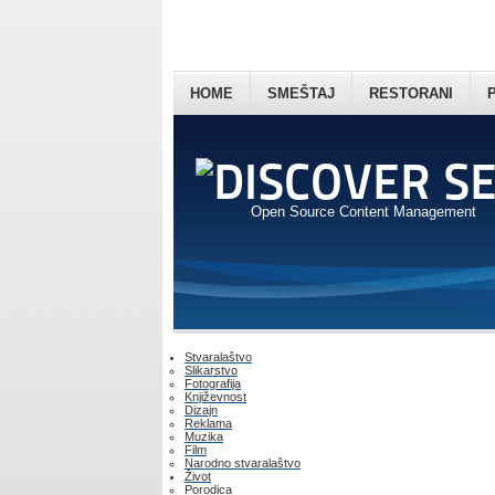
HOME
SMEŠTAJ
RESTORANI
Open Source Content Management
Stvaralaštvo
Slikarstvo
Fotografija
Književnost
Dizajn
Reklama
Muzika
Film
Narodno stvaralaštvo
Život
Porodica