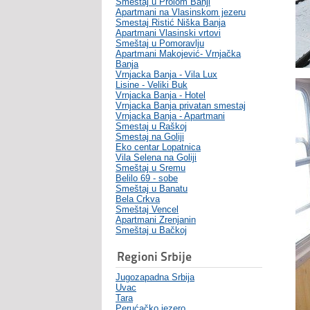
Smeštaj u Prolom Banji
Apartmani na Vlasinskom jezeru
Smestaj Ristić Niška Banja
Apartmani Vlasinski vrtovi
Smeštaj u Pomoravlju
Apartmani Makojević- Vrnjačka
Banja
Vrnjacka Banja - Vila Lux
Lisine - Veliki Buk
Vrnjacka Banja - Hotel
Vrnjacka Banja privatan smestaj
Vrnjacka Banja - Apartmani
Smestaj u Raškoj
Smestaj na Goliji
Eko centar Lopatnica
Vila Selena na Goliji
Smeštaj u Sremu
Belilo 69 - sobe
Smeštaj u Banatu
Bela Crkva
Smeštaj Vencel
Apartmani Zrenjanin
Smeštaj u Bačkoj
Regioni Srbije
Jugozapadna Srbija
Uvac
Tara
Perućačko jezero