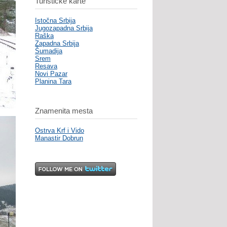
Turističke karte
Istočna Srbija
Jugozapadna Srbija
Raška
Zapadna Srbija
Šumadija
Srem
Resava
Novi Pazar
Planina Tara
Znamenita mesta
Ostrva Krf i Vido
Manastir Dobrun