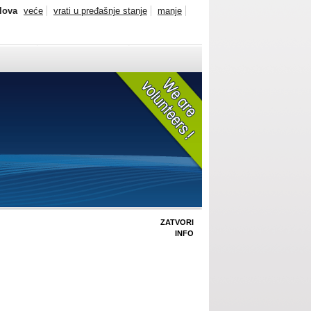
slova
veće
vrati u pređašnje stanje
manje
ZATVORI
INFO