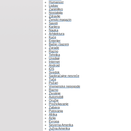
Humanost
Ljubav
Zanimljivo
Nostalgija
Zdravlje
Ženski magazin
Saveti
Karijera
Nauka
Arhitektura
Kuće
Enterijer
Bašte i bazeni
Zgrade
Razno
Tehnika
Uredjaji
Internet
Android
iOS
Svedok
Saobraćajne nesreće
Tuče
Požari
Vremenske nepogode
Razno
Životinje
Automobili
Oružje
Preživljavanje
Zabava
Putovanja
Afrika
Azija
Evropa
Severna Amerika
Južna Amerika