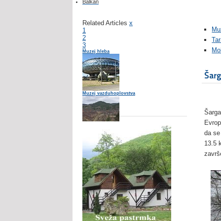
Balkan
Related Articles
x
Mu
1
2
Ta
3
Mo
Muzej hleba
Šar
Muzej vazduhoplovstva
Lisine 2.5
Šarga
Evrop
da se
Mokra Gora
13.5 
završ