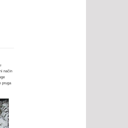
u
ni način
uge
e pruga