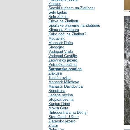
Zlatibor
Seoski turizam na Zlatiboru
Selo Ljubiš
Selo Zakosi
Crkve na Zlatiboru
Sportske pripreme na Zlatiboru
Klima na Zlatiboru
Kako doći na Zlatibor?
Mećavnik
Manastir Rača
Sirogojno
Vodopad Vrelo
Vodopad Gostilje
Zaovinsko jezero
Potpećka pećina
Šarganska osmica
Zlakusa
Terzića avlija
Manastir Mileševa
Manastir Davidovica
Sopotnica
Ledena pećina
Stopića pećina
Kanjon Drine
Mokra Gora
Hidrocentrala na Đetinji
Stari Grad - Užice
Zlatarsko jezero
Zlatar
Reka Lim