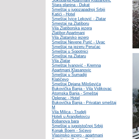
Sokobanja Apartmani Klasanovic
Stara planina - Dukat
Smeštaj u jugozapadnoj Srbiji
Katići - Hotel
Smeštaj Ivice Leković - Zlatar
Smestaj na Zlatiboru
Vila Zlatiborska jezera
Zlatibor-Apartmani
Vila Zlatarsko jezero
Smeštaj Nevene Purić - Uvac
Smeštaj na jezeru Perućac
Smeštaj u Sopotnici
Smeštaj na Zlataru
Vila Zlatar
Smeštaj Ivanović - Kremna
Apartmani Klasanovic
Smeštaj u Šumadiji
Klatičevo
Smeštaj Dejana Miloševića
Bukovička Banja - Vila Vidikovac
Atomska Banja - Smeštaj
Oplenac - Hotel
Bukovička Banja - Privatan smeštaj
M
Vila Milica - Trudelj
Hoteli u Arandjelovcu
Bobanova bara
Smeštaj u jugoistočnoj Srbiji
Konak Boem - Sićevo
Vlasinsko jezero - apartmani