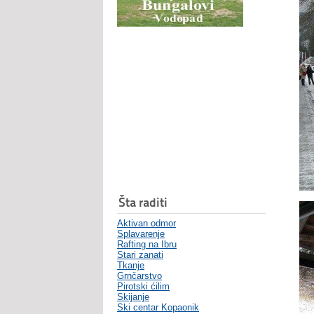
Šta raditi
Aktivan odmor
Splavarenje
Rafting na Ibru
Stari zanati
Tkanje
Grnčarstvo
Pirotski ćilim
Skijanje
Ski centar Kopaonik