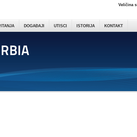
Veličina 
PITANJA
DOGAĐAJI
UTISCI
ISTORIJA
KONTAKT