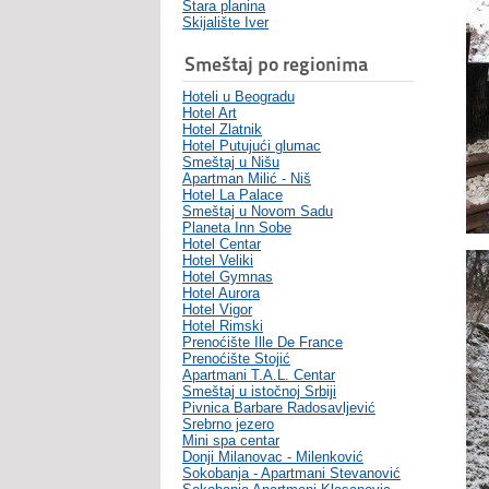
Stara planina
Skijalište Iver
Smeštaj po regionima
Hoteli u Beogradu
Hotel Art
Hotel Zlatnik
Hotel Putujući glumac
Smeštaj u Nišu
Apartman Milić - Niš
Hotel La Palace
Smeštaj u Novom Sadu
Planeta Inn Sobe
Hotel Centar
Hotel Veliki
Hotel Gymnas
Hotel Aurora
Hotel Vigor
Hotel Rimski
Prenoćište Ille De France
Prenoćište Stojić
Apartmani T.A.L. Centar
Smeštaj u istočnoj Srbiji
Pivnica Barbare Radosavljević
Srebrno jezero
Mini spa centar
Donji Milanovac - Milenković
Sokobanja - Apartmani Stevanović