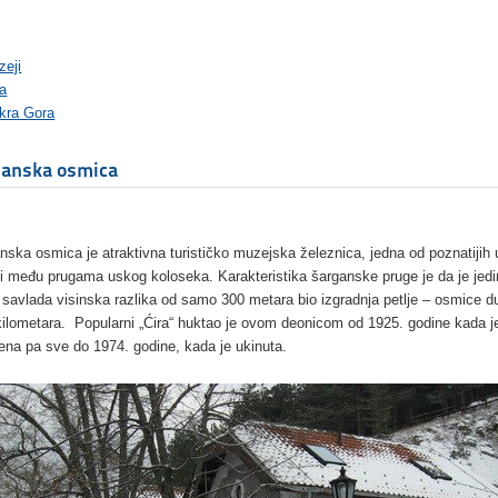
zeji
ra
kra Gora
ganska osmica
nska osmica je atraktivna turističko muzejska železnica, jedna od poznatijih 
i među prugama uskog koloseka. Karakteristika šarganske pruge je da je jedi
 savlada visinska razlika od samo 300 metara bio izgradnja petlje – osmice d
kilometara. Popularni „Ćira“ huktao je ovom deonicom od 1925. godine kada j
ena pa sve do 1974. godine, kada je ukinuta.