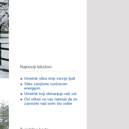
Najnoviji tekstovi
Umetnik slika strip verzije ljudi
Slike zaražene sunčevom
energijom
Umetnik koji obmanjuje naš vid
Ovi slikari će vas naterati da se
zamislite nad onim što vidite