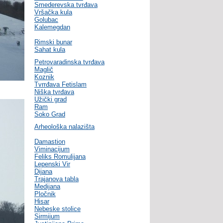
Smederevska tvrđava
Vršačka kula
Golubac
Kalemegdan
Rimski bunar
Sahat kula
Petrovaradinska tvrđava
Maglič
Koznik
Tvrrđava Fetislam
Niška tvrđava
Užički grad
Ram
Soko Grad
Arheološka nalazišta
Damastion
Viminacijum
Feliks Romulijana
Lepenski Vir
Dijana
Trajanova tabla
Medijana
Pločnik
Hisar
Nebeske stolice
Sirmijum