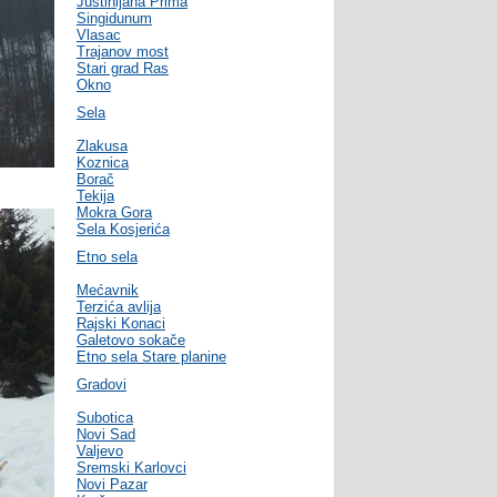
Justinijana Prima
Singidunum
Vlasac
Trajanov most
Stari grad Ras
Okno
Sela
Zlakusa
Koznica
Borač
Tekija
Mokra Gora
Sela Kosjerića
Etno sela
Mećavnik
Terzića avlija
Rajski Konaci
Galetovo sokače
Etno sela Stare planine
Gradovi
Subotica
Novi Sad
Valjevo
Sremski Karlovci
Novi Pazar