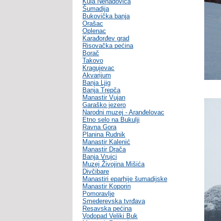
Kula Nenadovića
Šumadija
Bukovička banja
Orašac
Oplenac
Karađorđev grad
Risovačka pećina
Borač
Takovo
Kragujevac
Akvarijum
Banja Ljig
Banja Trepča
Manastir Vujan
Garaško jezero
Narodni muzej - Aranđelovac
Etno selo na Bukulji
Ravna Gora
Planina Rudnik
Manastir Kalenić
Manastir Drača
Banja Vrujci
Muzej Živojina Mišića
Divčibare
Manastiri eparhije šumadijske
Manastir Koporin
Pomoravlje
Smederevska tvrđava
Resavska pećina
Vodopad Veliki Buk