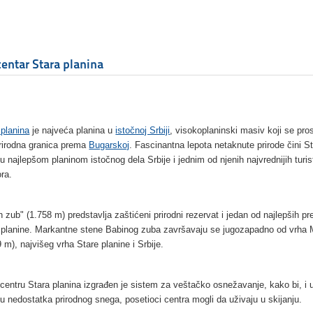
centar Stara planina
 planina
je najveća planina u
istočnoj Srbiji
, visokoplaninski masiv koji se pros
rirodna granica prema
Bugarskoj
. Fascinantna lepota netaknute prirode čini S
nu najlepšom planinom istočnog dela Srbije i jednim od njenih najvrednijih turis
ora.
n zub" (1.758 m) predstavlja zaštićeni prirodni rezervat i jedan od najlepših pr
 planine. Markantne stene Babinog zuba završavaju se jugozapadno od vrha 
 m), najvišeg vrha Stare planine i Srbije.
 centru Stara planina izgrađen je sistem za veštačko osnežavanje, kako bi, i 
ju nedostatka prirodnog snega, posetioci centra mogli da uživaju u skijanju.