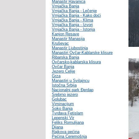
Manastir Ravanica
Vrnjačka Banja
Vrnjačka Banja - Lečenje
Vrnjačka Banja - Kako doći
Vrnjačka Banja - Klima
Vrnjačka Banja - Izvori
Vrnjačka Banja - Istorija
Kanjon Resave
Manastir Manasija
Kruševac
Manastir Ljubostinja
Manastiri Ovčar-Kablarske klisure
Ribarska Banja
Ovčarsko-kablarska klisura
Ovčar Banja
Jezero Ćelije
Grza
Manastiri u Svilajncu
Istočna Srbija
Nacionalni park Đerdap
Srebrno jezero
Golubac
Viminacijum
Soko Banja
Tvrđava Fetislam
Lepenski Vir
Feliks Romulijana
Dijana
Rajkova pećina
Pećina Ceremošnja