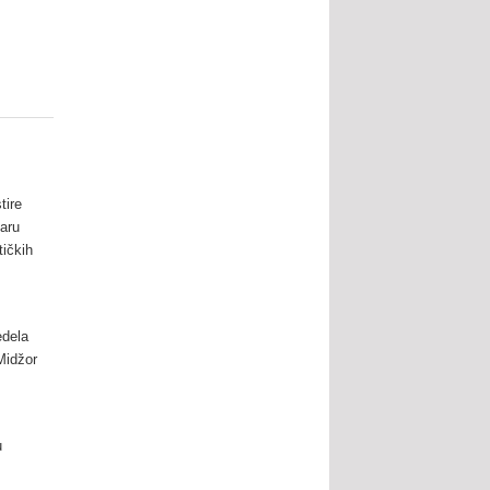
tire
taru
tičkih
edela
Midžor
u