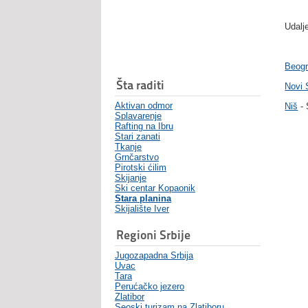
Udalj
Beog
Šta raditi
Novi 
Aktivan odmor
Niš
- 
Splavarenje
Rafting na Ibru
Stari zanati
Tkanje
Grnčarstvo
Pirotski ćilim
Skijanje
Ski centar Kopaonik
Stara planina
Skijalište Iver
Regioni Srbije
Jugozapadna Srbija
Uvac
Tara
Perućačko jezero
Zlatibor
Seoski turizam na Zlatiboru