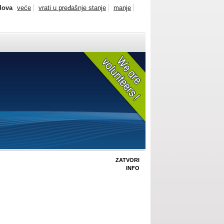
slova
veće
vrati u pređašnje stanje
manje
ZATVORI
INFO