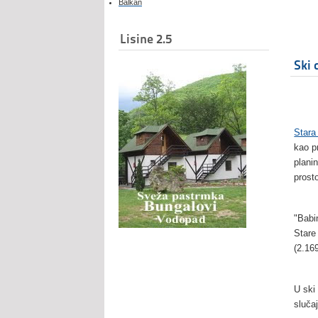
Balkan
Lisine 2.5
Ski 
Stara
kao p
plani
prost
"Babi
Stare
(2.169
U ski
sluča