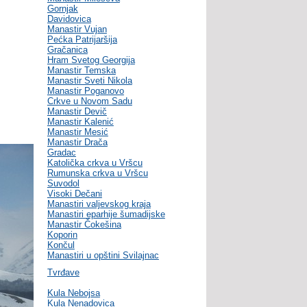
Gornjak
Davidovica
Manastir Vujan
Pećka Patrijaršija
Gračanica
Hram Svetog Georgija
Manastir Temska
Manastir Sveti Nikola
Manastir Poganovo
Crkve u Novom Sadu
Manastir Devič
Manastir Kalenić
Manastir Mesić
Manastir Drača
Gradac
Katolička crkva u Vršcu
Rumunska crkva u Vršcu
Suvodol
Visoki Dečani
Manastiri valjevskog kraja
Manastiri eparhije šumadijske
Manastir Čokešina
Koporin
Končul
Manastiri u opštini Svilajnac
Tvrđave
Kula Nebojsa
Kula Nenadovica