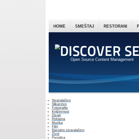
HOME
SMEŠTAJ
RESTORANI
Open Source Content Management
Stvaralaštvo
Slikarstvo
Fotografija
Književnost
Dizajn
Reklama
Muzika
Film
Narodno stvaralaštvo
Život
Porodica