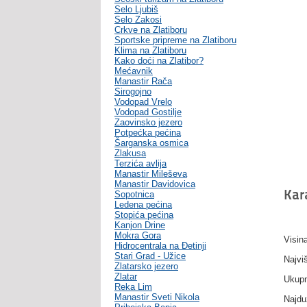
Selo Ljubiš
Selo Zakosi
Crkve na Zlatiboru
Sportske pripreme na Zlatiboru
Klima na Zlatiboru
Kako doći na Zlatibor?
Mećavnik
Manastir Rača
Sirogojno
Vodopad Vrelo
Vodopad Gostilje
Zaovinsko jezero
Potpećka pećina
Šarganska osmica
Zlakusa
Terzića avlija
Manastir Mileševa
Manastir Davidovica
Kar
Sopotnica
Ledena pećina
Stopića pećina
Kanjon Drine
Mokra Gora
Visin
Hidrocentrala na Đetinji
Stari Grad - Užice
Najvi
Zlatarsko jezero
Zlatar
Ukupn
Reka Lim
Manastir Sveti Nikola
Najdu