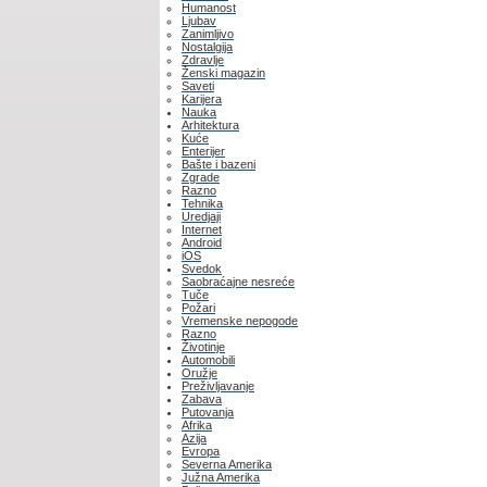
Humanost
Ljubav
Zanimljivo
Nostalgija
Zdravlje
Ženski magazin
Saveti
Karijera
Nauka
Arhitektura
Kuće
Enterijer
Bašte i bazeni
Zgrade
Razno
Tehnika
Uredjaji
Internet
Android
iOS
Svedok
Saobraćajne nesreće
Tuče
Požari
Vremenske nepogode
Razno
Životinje
Automobili
Oružje
Preživljavanje
Zabava
Putovanja
Afrika
Azija
Evropa
Severna Amerika
Južna Amerika