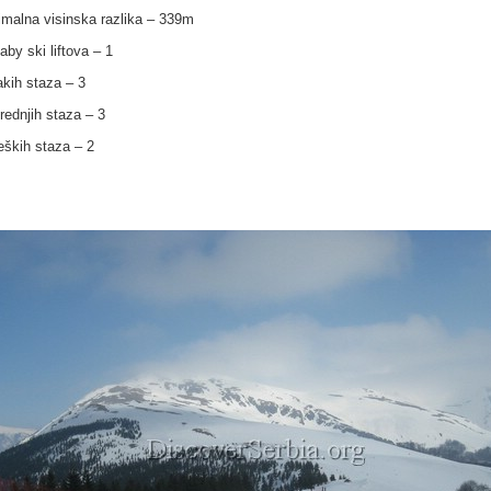
malna visinska razlika – 339m
aby ski liftova – 1
akih staza – 3
srednjih staza – 3
teških staza – 2