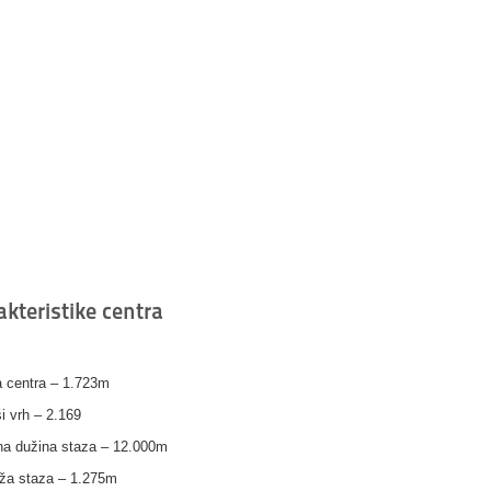
akteristike centra
a centra – 1.723m
ši vrh – 2.169
a dužina staza – 12.000m
ža staza – 1.275m