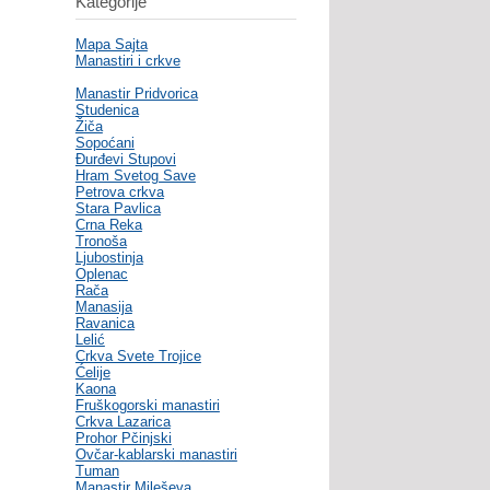
Kategorije
Mapa Sajta
Manastiri i crkve
Manastir Pridvorica
Studenica
Žiča
Sopoćani
Đurđevi Stupovi
Hram Svetog Save
Petrova crkva
Stara Pavlica
Crna Reka
Tronoša
Ljubostinja
Oplenac
Rača
Manasija
Ravanica
Lelić
Crkva Svete Trojice
Ćelije
Kaona
Fruškogorski manastiri
Crkva Lazarica
Prohor Pčinjski
Ovčar-kablarski manastiri
Tuman
Manastir Mileševa