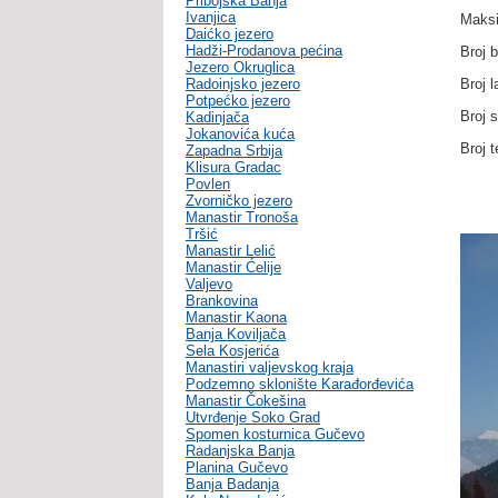
Pribojska Banja
Ivanjica
Maksi
Daićko jezero
Hadži-Prodanova pećina
Broj b
Jezero Okruglica
Radoinjsko jezero
Broj l
Potpećko jezero
Broj 
Kadinjača
Jokanovića kuća
Broj 
Zapadna Srbija
Klisura Gradac
Povlen
Zvorničko jezero
Manastir Tronoša
Tršić
Manastir Lelić
Manastir Ćelije
Valjevo
Brankovina
Manastir Kaona
Banja Koviljača
Sela Kosjerića
Manastiri valjevskog kraja
Podzemno sklonište Karađorđevića
Manastir Čokešina
Utvrđenje Soko Grad
Spomen kosturnica Gučevo
Radanjska Banja
Planina Gučevo
Banja Badanja