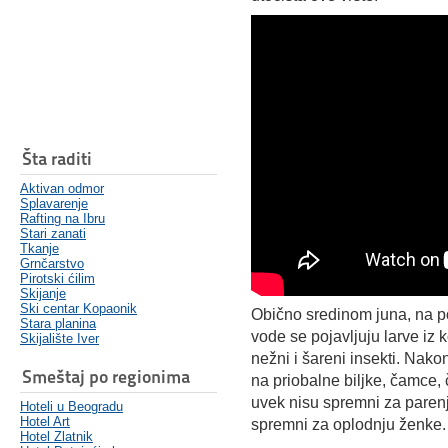
Šta raditi
Aktivan odmor
Splavarenje
Rafting na Ibru
Stari zanati
Tkanje
Grnčarstvo
Pirotski ćilim
Skijanje
Ski centar Kopaonik
Obično sredinom juna, na p
Stara planina
vode se pojavljuju larve iz
Skijalište Iver
nežni i šareni insekti. Nako
Smeštaj po regionima
na priobalne biljke, čamce, č
uvek nisu spremni za paren
Hoteli u Beogradu
Hotel Art
spremni za oplodnju ženke.
Hotel Zlatnik