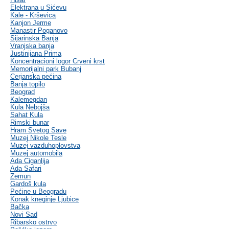
Elektrana u Sićevu
Kale - Krševica
Kanjon Jerme
Manastir Poganovo
Sijarinska Banja
Vranjska banja
Justinijana Prima
Koncentracioni logor Crveni krst
Memorijalni park Bubanj
Cerjanska pećina
Banja topilo
Beograd
Kalemegdan
Kula Nebojša
Sahat Kula
Rimski bunar
Hram Svetog Save
Muzej Nikole Tesle
Muzej vazduhoplovstva
Muzej automobila
Ada Ciganlija
Ada Safari
Zemun
Gardoš kula
Pećine u Beogradu
Konak kneginje Ljubice
Bačka
Novi Sad
Ribarsko ostrvo