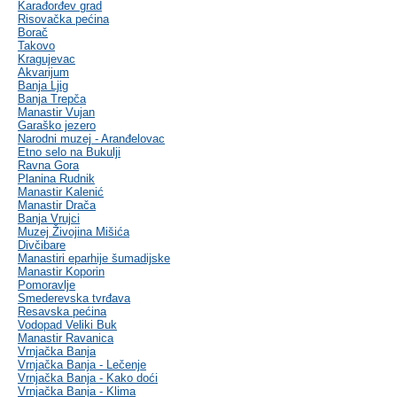
Karađorđev grad
Risovačka pećina
Borač
Takovo
Kragujevac
Akvarijum
Banja Ljig
Banja Trepča
Manastir Vujan
Garaško jezero
Narodni muzej - Aranđelovac
Etno selo na Bukulji
Ravna Gora
Planina Rudnik
Manastir Kalenić
Manastir Drača
Banja Vrujci
Muzej Živojina Mišića
Divčibare
Manastiri eparhije šumadijske
Manastir Koporin
Pomoravlje
Smederevska tvrđava
Resavska pećina
Vodopad Veliki Buk
Manastir Ravanica
Vrnjačka Banja
Vrnjačka Banja - Lečenje
Vrnjačka Banja - Kako doći
Vrnjačka Banja - Klima