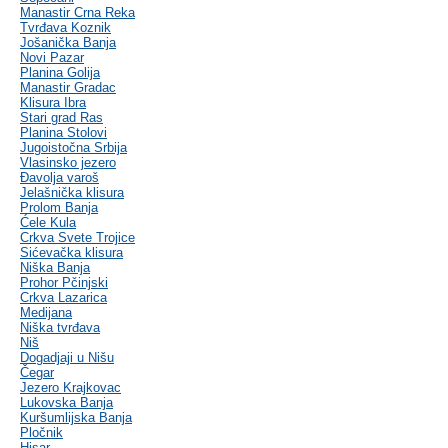
Manastir Crna Reka
Tvrđava Koznik
Jošanička Banja
Novi Pazar
Planina Golija
Manastir Gradac
Klisura Ibra
Stari grad Ras
Planina Stolovi
Jugoistočna Srbija
Vlasinsko jezero
Đavolja varoš
Jelašnička klisura
Prolom Banja
Ćele Kula
Crkva Svete Trojice
Sićevačka klisura
Niška Banja
Prohor Pčinjski
Crkva Lazarica
Medijana
Niška tvrđava
Niš
Dogadjaji u Nišu
Čegar
Jezero Krajkovac
Lukovska Banja
Kuršumlijska Banja
Pločnik
Hisar