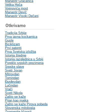
Manastir Gračanica
Velika Hoča
Vojinovića most
Manastir Devič
Manastir Visoki Dečani
Otkrivamo
Tradicija Srbije
Prva javna kockarnica
Gusle
Biciklizam
Prvi patenti
Prva Svetska izložba
Istorija štednje
Istorija razglednica u Srbiji
Poreklo srpskih prezimena
Srpske slave
Sveti Jovan
Mitrovdan
Tomindan
Đurđevdan
Lučindan
Vrači
Sveti Nikola
Zašto se kaže
Pijan kao majka
Zašto se kaže Pirova pobeda
Slovenska mitologija
Znamenite ličnosti