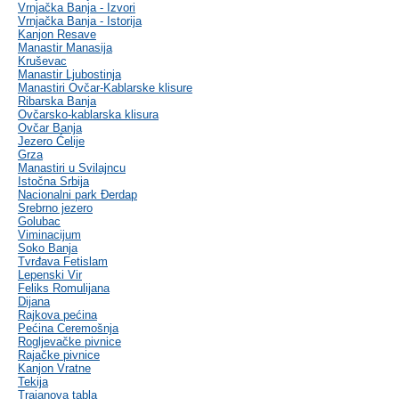
Vrnjačka Banja - Izvori
Vrnjačka Banja - Istorija
Kanjon Resave
Manastir Manasija
Kruševac
Manastir Ljubostinja
Manastiri Ovčar-Kablarske klisure
Ribarska Banja
Ovčarsko-kablarska klisura
Ovčar Banja
Jezero Ćelije
Grza
Manastiri u Svilajncu
Istočna Srbija
Nacionalni park Đerdap
Srebrno jezero
Golubac
Viminacijum
Soko Banja
Tvrđava Fetislam
Lepenski Vir
Feliks Romulijana
Dijana
Rajkova pećina
Pećina Ceremošnja
Rogljevačke pivnice
Rajačke pivnice
Kanjon Vratne
Tekija
Trajanova tabla