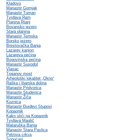
Kladovo
Manastir Gornjak
Manastir Tuman
Tvrđava Ram
Planina Rtanj
Bovansko jezero
Stara planina
Manastir Temska
Borsko jezero
Brestovačka Banja
Lazarev kanjon
Lazareva pećina
Bogovinska pećina
Manastir Suvodol
Vlasac
Trajanov most
Arheološki lokalitet „Okno“
Raška i Ibarska dolina
Manastir Pridvorica
Manastir Studenica
Manastir Žiča
Koznica
Manastir Đurđevi Stupovi
Kopaonik
Kako stići na Kopaonik
Tvrđava Maglič
Mataruška Banja
Manastir Stara Pavlica
Petrova crkva
Sopoćani