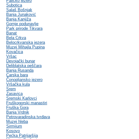
Palićko jezero
Subotica
Salaš Bošnjak
Banja Junaković
Banja Kanjiža
Gornje podunavlje
Park prirode Tikvara
Banat
Bela Crkva
Belocrkvanska jezera
Muzej Mihajla Pupina
Kovačica
Vršac
Devojački bunar
Deliblatska peščara
Banja Rusanda
Carska bara
Čonopljansko jezero
Vršačka kula
Srem
Zasavica
Sremski Karlovci
Fruškogorski manastiri
Fruška Gora
Banja Vrdnik
Petrovaradinska tvrđava
Muzej hleba
Sirmijum
Kosovo
Pećka Patrijaršija