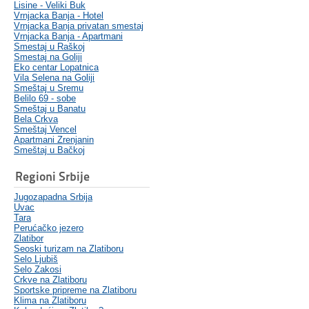
Lisine - Veliki Buk
Vrnjacka Banja - Hotel
Vrnjacka Banja privatan smestaj
Vrnjacka Banja - Apartmani
Smestaj u Raškoj
Smestaj na Goliji
Eko centar Lopatnica
Vila Selena na Goliji
Smeštaj u Sremu
Belilo 69 - sobe
Smeštaj u Banatu
Bela Crkva
Smeštaj Vencel
Apartmani Zrenjanin
Smeštaj u Bačkoj
Regioni Srbije
Jugozapadna Srbija
Uvac
Tara
Perućačko jezero
Zlatibor
Seoski turizam na Zlatiboru
Selo Ljubiš
Selo Zakosi
Crkve na Zlatiboru
Sportske pripreme na Zlatiboru
Klima na Zlatiboru