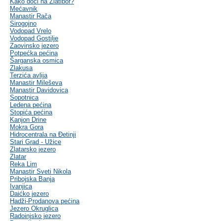
Kako doći na Zlatibor?
Mećavnik
Manastir Rača
Sirogojno
Vodopad Vrelo
Vodopad Gostilje
Zaovinsko jezero
Potpećka pećina
Šarganska osmica
Zlakusa
Terzića avlija
Manastir Mileševa
Manastir Davidovica
Sopotnica
Ledena pećina
Stopića pećina
Kanjon Drine
Mokra Gora
Hidrocentrala na Đetinji
Stari Grad - Užice
Zlatarsko jezero
Zlatar
Reka Lim
Manastir Sveti Nikola
Pribojska Banja
Ivanjica
Daićko jezero
Hadži-Prodanova pećina
Jezero Okruglica
Radoinjsko jezero