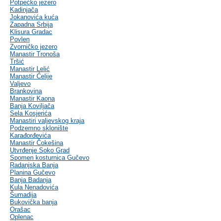
Potpećko jezero
Kadinjača
Jokanovića kuća
Zapadna Srbija
Klisura Gradac
Povlen
Zvorničko jezero
Manastir Tronoša
Tršić
Manastir Lelić
Manastir Ćelije
Valjevo
Brankovina
Manastir Kaona
Banja Koviljača
Sela Kosjerića
Manastiri valjevskog kraja
Podzemno sklonište
Karađorđevića
Manastir Čokešina
Utvrđenje Soko Grad
Spomen kosturnica Gučevo
Radanjska Banja
Planina Gučevo
Banja Badanja
Kula Nenadovića
Šumadija
Bukovička banja
Orašac
Oplenac