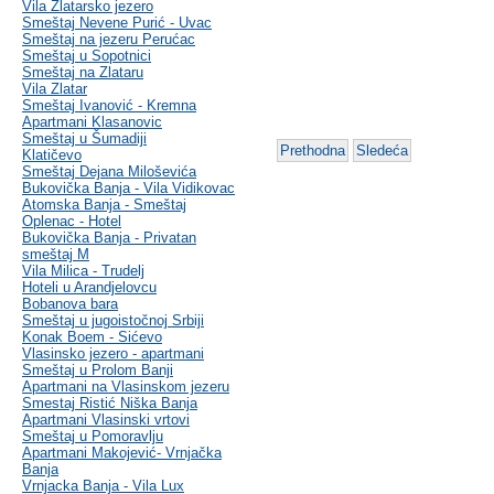
Vila Zlatarsko jezero
Smeštaj Nevene Purić - Uvac
Smeštaj na jezeru Perućac
Smeštaj u Sopotnici
Smeštaj na Zlataru
Vila Zlatar
Smeštaj Ivanović - Kremna
Apartmani Klasanovic
Smeštaj u Šumadiji
Prethodna
Sledeća
Klatičevo
Smeštaj Dejana Miloševića
Bukovička Banja - Vila Vidikovac
Atomska Banja - Smeštaj
Oplenac - Hotel
Bukovička Banja - Privatan
smeštaj M
Vila Milica - Trudelj
Hoteli u Arandjelovcu
Bobanova bara
Smeštaj u jugoistočnoj Srbiji
Konak Boem - Sićevo
Vlasinsko jezero - apartmani
Smeštaj u Prolom Banji
Apartmani na Vlasinskom jezeru
Smestaj Ristić Niška Banja
Apartmani Vlasinski vrtovi
Smeštaj u Pomoravlju
Apartmani Makojević- Vrnjačka
Banja
Vrnjacka Banja - Vila Lux