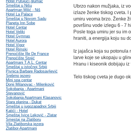
Hotel Putujući glumac
Smeštaj u Nišu
Ubrzo nakon mužjaka, iz vod
Apartman Milić - Niš
izlaze ženke tiskog cveta. I
Hotel La Palace
Smeštaj u Novom Sadu
umiru veoma brzo. Ženke ži
Planeta Inn Sobe
površinu vode izlegu 6 - 7 h
Hotel Centar
Posle toga umiru jer su im 
Hotel Veliki
Hotel Gymnas
hraniti, a energija koju su do
Hotel Aurora
Hotel Vigor
Hotel Rimski
Iz jajašca koja su potonula 
Prenoćište Ille De France
larve koje se ukopaju u glin
Prenoćište Stojić
Apartmani T.A.L. Centar
Hranu i kiseonik dobijaju iz
Smeštaj u istočnoj Srbiji
Pivnica Barbare Radosavljević
Srebrno jezero
Telo tiskog cveta je dugo ok
Mini spa centar
Donji Milanovac - Milenković
Sokobanja - Apartmani
Stevanović
Sokobanja Apartmani Klasanovic
Stara planina - Dukat
Smeštaj u jugozapadnoj Srbiji
Katići - Hotel
Smeštaj Ivice Leković - Zlatar
Smestaj na Zlatiboru
Vila Zlatiborska jezera
Zlatibor-Apartmani