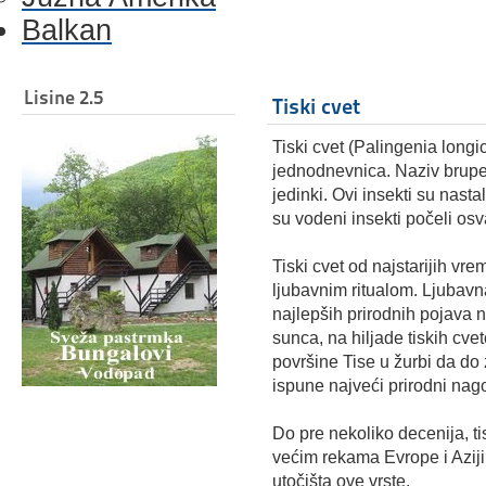
Balkan
Lisine 2.5
Tiski cvet
Tiski cvet (Palingenia longi
jednodnevnica. Naziv brupe 
jedinki. Ovi insekti su nast
su vodeni insekti počeli osv
Tiski cvet od najstarijih vr
ljubavnim ritualom. Ljubavna
najlepših prirodnih pojava 
sunca, na hiljade tiskih cv
površine Tise u žurbi da do 
ispune najveći prirodni nago
Do pre nekoliko decenija, ti
većim rekama Evrope i Aziji
utočišta ove vrste.