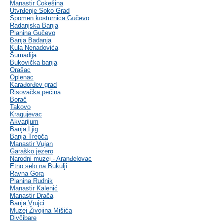
Manastir Čokešina
Utvrđenje Soko Grad
Spomen kosturnica Gučevo
Radanjska Banja
Planina Gučevo
Banja Badanja
Kula Nenadovića
Šumadija
Bukovička banja
Orašac
Oplenac
Karađorđev grad
Risovačka pećina
Borač
Takovo
Kragujevac
Akvarijum
Banja Ljig
Banja Trepča
Manastir Vujan
Garaško jezero
Narodni muzej - Aranđelovac
Etno selo na Bukulji
Ravna Gora
Planina Rudnik
Manastir Kalenić
Manastir Drača
Banja Vrujci
Muzej Živojina Mišića
Divčibare