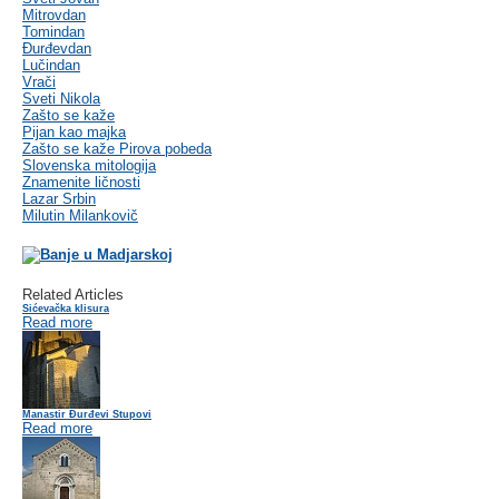
Mitrovdan
Tomindan
Đurđevdan
Lučindan
Vrači
Sveti Nikola
Zašto se kaže
Pijan kao majka
Zašto se kaže Pirova pobeda
Slovenska mitologija
Znamenite ličnosti
Lazar Srbin
Milutin Milankovič
Related Articles
Sićevačka klisura
Read more
Manastir Đurđevi Stupovi
Read more