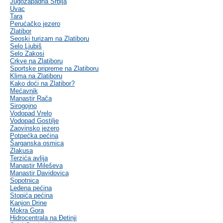
Jugozapadna Srbija
Uvac
Tara
Perućačko jezero
Zlatibor
Seoski turizam na Zlatiboru
Selo Ljubiš
Selo Zakosi
Crkve na Zlatiboru
Sportske pripreme na Zlatiboru
Klima na Zlatiboru
Kako doći na Zlatibor?
Mećavnik
Manastir Rača
Sirogojno
Vodopad Vrelo
Vodopad Gostilje
Zaovinsko jezero
Potpećka pećina
Šarganska osmica
Zlakusa
Terzića avlija
Manastir Mileševa
Manastir Davidovica
Sopotnica
Ledena pećina
Stopića pećina
Kanjon Drine
Mokra Gora
Hidrocentrala na Đetinji