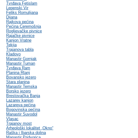
Tvrđava Fetislam
Lepenski Vir
Feliks Romulijana
Dijana
Rajkova pećina
Pećina Ceremošnja
Rogljevačke pivnice
Rajačke pivnice
Kanjon Vratne
Tekija
Trajanova tabla
Kladovo
Manastir Gornjak
Manastir Tuman
Tvrđava Ram
Planina Rtanj
Bovansko jezero
Stara planina
Manastir Temska
Borsko jezero
Brestovačka Banja
Lazarev kanjon
Lazareva pećina
Bogovinska pećina
Manastir Suvodol
Vlasac
Trajanov most
Arheološki lokalitet „Okno“
Raška i Ibarska dolina
Manastir Pridvorica