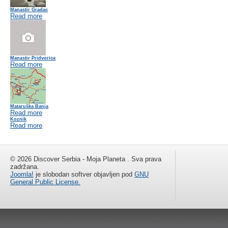
Manastir Gradac
Read more
Manastir Pridvorica
Read more
Mataruška Banja
Read more
Koznik
Read more
© 2026 Discover Serbia - Moja Planeta . Sva prava
zadržana.
Joomla!
je slobodan softver objavljen pod
GNU
General Public License.