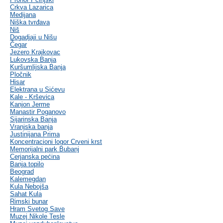
Crkva Lazarica
Medijana
Niška tvrđava
Niš
Dogadjaji u Nišu
Čegar
Jezero Krajkovac
Lukovska Banja
Kuršumlijska Banja
Pločnik
Hisar
Elektrana u Sićevu
Kale - Krševica
Kanjon Jerme
Manastir Poganovo
Sijarinska Banja
Vranjska banja
Justinijana Prima
Koncentracioni logor Crveni krst
Memorijalni park Bubanj
Cerjanska pećina
Banja topilo
Beograd
Kalemegdan
Kula Nebojša
Sahat Kula
Rimski bunar
Hram Svetog Save
Muzej Nikole Tesle