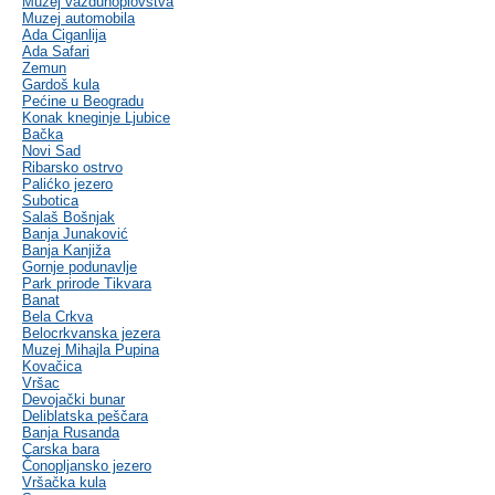
Muzej vazduhoplovstva
Muzej automobila
Ada Ciganlija
Ada Safari
Zemun
Gardoš kula
Pećine u Beogradu
Konak kneginje Ljubice
Bačka
Novi Sad
Ribarsko ostrvo
Palićko jezero
Subotica
Salaš Bošnjak
Banja Junaković
Banja Kanjiža
Gornje podunavlje
Park prirode Tikvara
Banat
Bela Crkva
Belocrkvanska jezera
Muzej Mihajla Pupina
Kovačica
Vršac
Devojački bunar
Deliblatska peščara
Banja Rusanda
Carska bara
Čonopljansko jezero
Vršačka kula