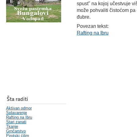
spust" na kojoj učestvuje viš
može pohvaliti čistoćom pa ć
đubre.
Povezan tekst:
Rafting na Ibru
Šta raditi
Aktivan odmor
Splavarenje
Rafting na Ibru
Stari zanati
Tkanje
Grnčarstvo
Pirotski ćilim