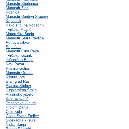
Manastir Studenica
Manastir Žiča
Koznica
Manastir Đurđevi Stupovi
Kopaonik
Kako stići na Kopaonik
Tvrđava Maglič
Mataruška Banja
Manastir Stara Pavlica
Petrova crkva
Sopoćani
Manastir Crna Reka
Tvrđava Koznik
Jošanička Banja
Novi Pazar
Planina Golija
Manastir Gradac
Klisura Ibra
Stari grad Ras
Planina Stolovi
Jugoistočna Srbija
Vlasinsko jezero
Đavolja varoš
Jelašnička klisura
Prolom Banja
Ćele Kula
Crkva Svete Trojice
Sićevačka klisura
Niška Banja
Prohor Pčinjski