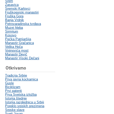
Srem
Zasavica
Sremski Karlovci
Fruškogorski manastiri
Fruška Gora
Banja Vrdnik
Petrovaradinska tvrđava
Muzej hleba
Sirmijum
Kosovo
Pećka Patrijaršija
Manastir Gračanica
Velika Hoča
Vojinovića most
Manastir Devič
Manastir Visoki Dečani
Otkrivamo
Tradicija Srbije
Prva javna kockarnica
Gusle
Biciklizam
Prvi patenti
Prva Svetska izložba
Istorija štednje
Istorija razglednica u Srbiji
Poreklo srpskih prezimena
Srpske slave
Sveti Jovan