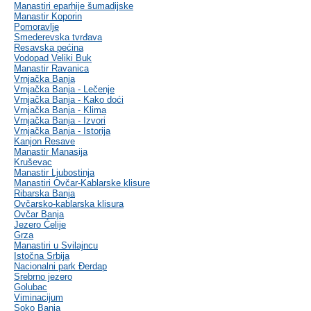
Manastiri eparhije šumadijske
Manastir Koporin
Pomoravlje
Smederevska tvrđava
Resavska pećina
Vodopad Veliki Buk
Manastir Ravanica
Vrnjačka Banja
Vrnjačka Banja - Lečenje
Vrnjačka Banja - Kako doći
Vrnjačka Banja - Klima
Vrnjačka Banja - Izvori
Vrnjačka Banja - Istorija
Kanjon Resave
Manastir Manasija
Kruševac
Manastir Ljubostinja
Manastiri Ovčar-Kablarske klisure
Ribarska Banja
Ovčarsko-kablarska klisura
Ovčar Banja
Jezero Ćelije
Grza
Manastiri u Svilajncu
Istočna Srbija
Nacionalni park Đerdap
Srebrno jezero
Golubac
Viminacijum
Soko Banja