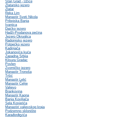
Stari Grad - Užice
Zlatarsko jezero
Zlatar
Reka Lim
Manastir Sveti Nikola
Pribojska Banja
Ivanjica
Daićko jezero
Hadži-Prodanova pećina
Jezero Okruglica
Radoinjsko jezero
Potpećko jezero
Kadinjača
Jokanovića kuća
Zapadna Srbija
Klisura Gradac
Povlen
Zvorničko jezero
Manastir Tronoša
Tršić
Manastir Lelić
Manastir Ćelije
Valjevo
Brankovina
Manastir Kaona
Banja Koviljača
Sela Kosjerića
Manastiri valjevskog kraja
Podzemno sklonište
Karađorđevića