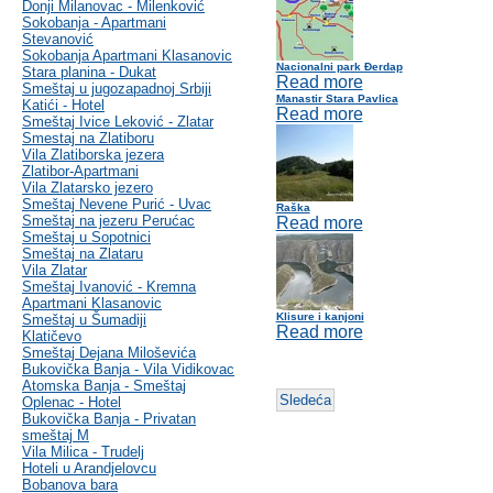
Donji Milanovac - Milenković
Sokobanja - Apartmani
Stevanović
Sokobanja Apartmani Klasanovic
Nacionalni park Đerdap
Stara planina - Dukat
Read more
Smeštaj u jugozapadnoj Srbiji
Manastir Stara Pavlica
Katići - Hotel
Read more
Smeštaj Ivice Leković - Zlatar
Smestaj na Zlatiboru
Vila Zlatiborska jezera
Zlatibor-Apartmani
Vila Zlatarsko jezero
Smeštaj Nevene Purić - Uvac
Raška
Smeštaj na jezeru Perućac
Read more
Smeštaj u Sopotnici
Smeštaj na Zlataru
Vila Zlatar
Smeštaj Ivanović - Kremna
Apartmani Klasanovic
Klisure i kanjoni
Smeštaj u Šumadiji
Read more
Klatičevo
Smeštaj Dejana Miloševića
Bukovička Banja - Vila Vidikovac
Atomska Banja - Smeštaj
Sledeća
Oplenac - Hotel
Bukovička Banja - Privatan
smeštaj M
Vila Milica - Trudelj
Hoteli u Arandjelovcu
Bobanova bara