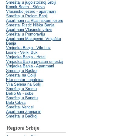
Smeštaj u jugoistočnoj Srbiji
Konak Boem - Sićevo
Vlasinsko jezero - apartmani
Smeštaj u Prolom Banji
Apartmani na Vlasinskom jezeru
Smestaj Ristić Niška Banja
Apartmani Vlasinski vrtovi
Smeštaj u Pomoravlju
Apartmani Makojević- Vrnjačka
Banja
Vrnjacka Banja - Vila Lux
Lisine - Veliki Buk
Vrnjacka Banja - Hotel
Vrnjacka Banja privatan smestaj
Vrnjacka Banja - Apartmani
Smestaj u Raškoj
Smestaj na Goliji
Eko centar Lopatnica
Vila Selena na Goliji
Smeštaj u Sremu
Belilo 69 - sobe
Smeštaj u Banatu
Bela Crkva
Smeštaj Vencel
Apartmani Zrenjanin
Smeštaj u Bačkoj
Regioni Srbije