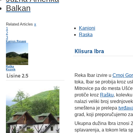
Balkan
Related Articles
x
Kanjoni
1
2
Raska
3
Kanjon Resave
Klisura Ibra
Raška
Koznik
Lisine 2.5
Reka Ibar izvire u
Crnoj Gor
toka, Ibar se probija kroz u
Mitrovice pa do mesta Ušće
protiče kroz
Rašku
, kolevku
nalazi veliki broj srednjove
smeštena je prelepa
tvrđav
grad, koji preporučujemo z
Ukupna dužina Ibra iznosi 2
splavarenja, a tokom leta spo