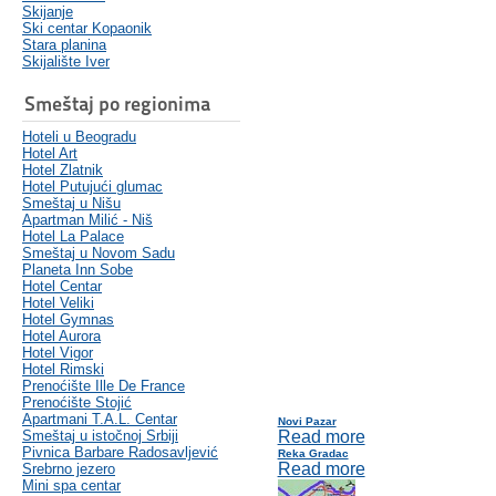
Skijanje
Ski centar Kopaonik
Stara planina
Skijalište Iver
Smeštaj po regionima
Hoteli u Beogradu
Hotel Art
Hotel Zlatnik
Hotel Putujući glumac
Smeštaj u Nišu
Apartman Milić - Niš
Hotel La Palace
Smeštaj u Novom Sadu
Planeta Inn Sobe
Hotel Centar
Hotel Veliki
Hotel Gymnas
Hotel Aurora
Hotel Vigor
Hotel Rimski
Prenoćište Ille De France
Prenoćište Stojić
Apartmani T.A.L. Centar
Novi Pazar
Smeštaj u istočnoj Srbiji
Read more
Pivnica Barbare Radosavljević
Reka Gradac
Read more
Srebrno jezero
Mini spa centar