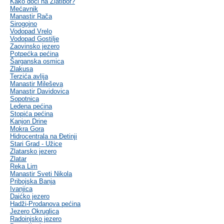
Kako doći na Zlatibor?
Mećavnik
Manastir Rača
Sirogojno
Vodopad Vrelo
Vodopad Gostilje
Zaovinsko jezero
Potpećka pećina
Šarganska osmica
Zlakusa
Terzića avlija
Manastir Mileševa
Manastir Davidovica
Sopotnica
Ledena pećina
Stopića pećina
Kanjon Drine
Mokra Gora
Hidrocentrala na Đetinji
Stari Grad - Užice
Zlatarsko jezero
Zlatar
Reka Lim
Manastir Sveti Nikola
Pribojska Banja
Ivanjica
Daićko jezero
Hadži-Prodanova pećina
Jezero Okruglica
Radoinjsko jezero