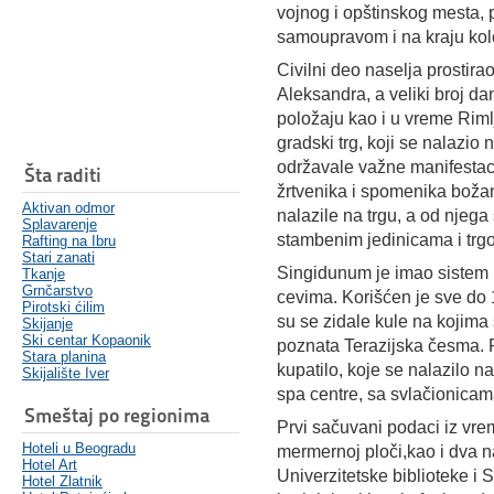
vojnog i opštinskog mesta,
samoupravom i na kraju kol
Civilni deo naselja prostira
Aleksandra, a veliki broj da
položaju kao i u vreme Riml
gradski trg, koji se nalazi
održavale važne manifestac
Šta raditi
žrtvenika i spomenika boža
Aktivan odmor
nalazile na trgu, a od njega
Splavarenje
stambenim jedinicama i trg
Rafting na Ibru
Stari zanati
Singidunum je imao sistem 
Tkanje
Grnčarstvo
cevima. Korišćen je sve do
Pirotski ćilim
su se zidale kule na kojima 
Skijanje
Ski centar Kopaonik
poznata Terazijska česma. P
Stara planina
kupatilo, koje se nalazilo n
Skijalište Iver
spa centre, sa svlačionicam
Smeštaj po regionima
Prvi sačuvani podaci iz vr
Hoteli u Beogradu
mermernoj ploči,kao i dva n
Hotel Art
Univerzitetske biblioteke i
Hotel Zlatnik