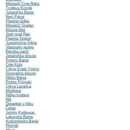
Manastir Crna Reka
Tvrđava Koznik
Jošanička Banja
Novi Pazar
Planina Golija
Manastir Gradac
Klisura Ibra
Stari grad Ras
Planina Stolovi
Jugoistočna Srbija
Vlasinsko jezero
Đavolja varoš
Jelašnička klisura
Prolom Banja
Ćele Kula
Crkva Svete Trojice
Sićevačka klisura
Niška Banja
Prohor Pčinjski
Crkva Lazarica
Medijana
Niška tvrđava
Niš
Dogadjaji u Nišu
Čegar
Jezero Krajkovac
Lukovska Banja
Kuršumlijska Banja
Pločnik
Hisar