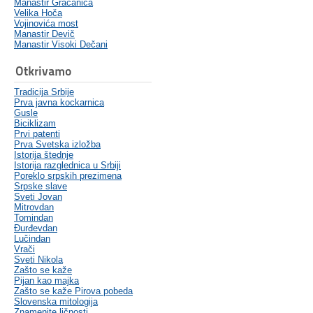
Manastir Gračanica
Velika Hoča
Vojinovića most
Manastir Devič
Manastir Visoki Dečani
Otkrivamo
Tradicija Srbije
Prva javna kockarnica
Gusle
Biciklizam
Prvi patenti
Prva Svetska izložba
Istorija štednje
Istorija razglednica u Srbiji
Poreklo srpskih prezimena
Srpske slave
Sveti Jovan
Mitrovdan
Tomindan
Đurđevdan
Lučindan
Vrači
Sveti Nikola
Zašto se kaže
Pijan kao majka
Zašto se kaže Pirova pobeda
Slovenska mitologija
Znamenite ličnosti