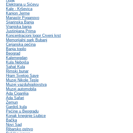
Elektrana u Sićevu
Kale - Krševica
Kanjon Jerme
Manastir Poganovo
Sijarinska Banja
Vranjska banja
Justinijana Prima
Koncentracioni logor Crveni krst
Memorijalni park Bubanj
Cerjanska pećina
Banja topilo
Beograd
Kalemegdan
Kula Nebojša
Sahat Kula
Rimski bunar
Hram Svetog Save
Muzej Nikole Tesle
Muzej vazduhoplovstva
Muzej automobila
Ada Ciganlija
Ada Safari
Zemun
Gardoš kula
Pećine u Beogradu
Konak kneginje Ljubice
Bačka
Novi Sad
Ribarsko ostrvo