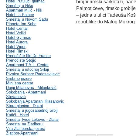
Hotel Putujući glumac
brojni rimski sarkofazi, nađ
Smeštaj u Nišu
Palmotićeve, rimsko groblje
Apartman Milić - Niš
Hotel La Palace
– jedna u ulici Tadeuša Koš
Smeštaj u Novom Sadu
republike do Malog Mokrog
Planeta Inn Sobe
Hotel Centar
Hotel Veliki
Hotel Gymnas
Hotel Aurora
Hotel Vigor
Hotel Rimski
Prenoćište Ille De France
Prenoćište Stojić
Apartmani T.A.L. Centar
Smeštaj u istočnoj Srbiji
Pivnica Barbare Radosavljević
Srebrno jezero
Mini spa centar
Donji Milanovac - Milenković
Sokobanja - Apartmani
Stevanović
Sokobanja Apartmani Klasanovic
Stara planina - Dukat
Smeštaj u jugozapadnoj Srbiji
Katići - Hotel
Smeštaj Ivice Leković - Zlatar
Smestaj na Zlatiboru
Vila Zlatiborska jezera
Zlatibor-Apartmani