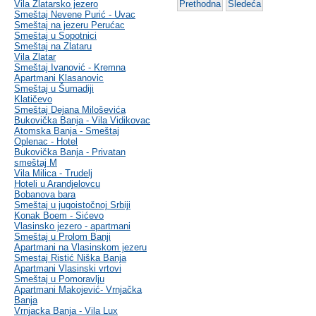
Vila Zlatarsko jezero
Prethodna
Sledeća
Smeštaj Nevene Purić - Uvac
Smeštaj na jezeru Perućac
Smeštaj u Sopotnici
Smeštaj na Zlataru
Vila Zlatar
Smeštaj Ivanović - Kremna
Apartmani Klasanovic
Smeštaj u Šumadiji
Klatičevo
Smeštaj Dejana Miloševića
Bukovička Banja - Vila Vidikovac
Atomska Banja - Smeštaj
Oplenac - Hotel
Bukovička Banja - Privatan
smeštaj M
Vila Milica - Trudelj
Hoteli u Arandjelovcu
Bobanova bara
Smeštaj u jugoistočnoj Srbiji
Konak Boem - Sićevo
Vlasinsko jezero - apartmani
Smeštaj u Prolom Banji
Apartmani na Vlasinskom jezeru
Smestaj Ristić Niška Banja
Apartmani Vlasinski vrtovi
Smeštaj u Pomoravlju
Apartmani Makojević- Vrnjačka
Banja
Vrnjacka Banja - Vila Lux