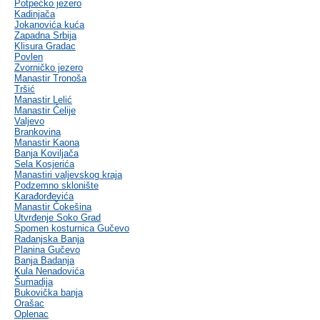
Potpećko jezero
Kadinjača
Jokanovića kuća
Zapadna Srbija
Klisura Gradac
Povlen
Zvorničko jezero
Manastir Tronoša
Tršić
Manastir Lelić
Manastir Ćelije
Valjevo
Brankovina
Manastir Kaona
Banja Koviljača
Sela Kosjerića
Manastiri valjevskog kraja
Podzemno sklonište
Karađorđevića
Manastir Čokešina
Utvrđenje Soko Grad
Spomen kosturnica Gučevo
Radanjska Banja
Planina Gučevo
Banja Badanja
Kula Nenadovića
Šumadija
Bukovička banja
Orašac
Oplenac