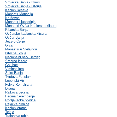
Vrnjačka Banja - Izvori
Vrnjačka Banja - Istorija
Kanjon Resave
Manastir Manasija
Kruševac
Manastir Ljubostinja
Manastiri Ovčar-Kablarske klisure
Ribarska Banja
Ovčarsko-kablarska klisura
Ovčar Banja
Jezero Ćelije
Grza
Manastiri u Svilajncu
Istočna Srbija
Nacionalni park Đerdap
Srebrno jezero
Golubac
Viminacijum
Soko Banja
Tvrđava Fetislam
Lepenski Vir
Feliks Romulijana
Dijana
Rajkova pećina
Pećina Ceremošnja
Rogljevačke pivnice
Rajačke pivnice
Kanjon Vratne
Tekija
Trajanova tabla