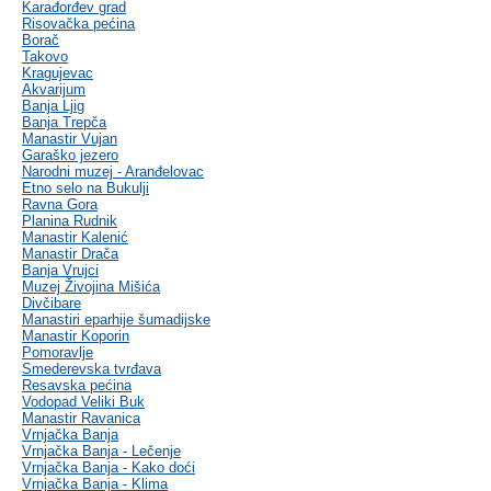
Karađorđev grad
Risovačka pećina
Borač
Takovo
Kragujevac
Akvarijum
Banja Ljig
Banja Trepča
Manastir Vujan
Garaško jezero
Narodni muzej - Aranđelovac
Etno selo na Bukulji
Ravna Gora
Planina Rudnik
Manastir Kalenić
Manastir Drača
Banja Vrujci
Muzej Živojina Mišića
Divčibare
Manastiri eparhije šumadijske
Manastir Koporin
Pomoravlje
Smederevska tvrđava
Resavska pećina
Vodopad Veliki Buk
Manastir Ravanica
Vrnjačka Banja
Vrnjačka Banja - Lečenje
Vrnjačka Banja - Kako doći
Vrnjačka Banja - Klima