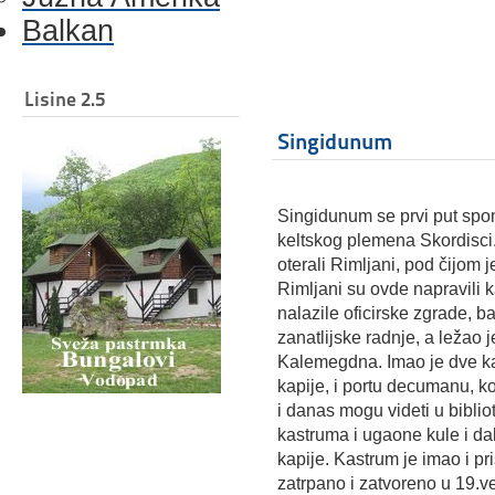
Balkan
Lisine 2.5
Singidunum
Singidunum se prvi put spo
keltskog plemena Skordisci. 
oterali Rimljani, pod čijom 
Rimljani su ovde napravili k
nalazile oficirske zgrade, b
zanatlijske radnje, a ležao 
Kalemegdna. Imao je dve kap
kapije, i portu decumanu, ko
i danas mogu videti u biblio
kastruma i ugaone kule i da
kapije. Kastrum je imao i pri
zatrpano i zatvoreno u 19.v