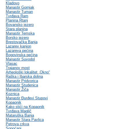
Kladovo
Manastir Gornjak
Manastir Tuman
Tvrđava Ram
Planina Rtanj
Bovansko jezero
Stara planina
Manastir Temska
Borsko jezero
Brestovačka Banja
Lazarev kanjon
Lazareva pećina
Bogovinska pećina
Manastir Suvodol
Vlasac
Trajanov most
Arheološki lokalitet „Okno“
Raška i Ibarska dolina
Manastir Pridvorica
Manastir Studenica
Manastir Žiča
Koznica
Manastir Đurđevi Stupovi
Kopaonik
Kako stići na Kopaonik
Tvrđava Maglič
Mataruška Banja
Manastir Stara Pavlica
Petrova crkva
Sopoćani