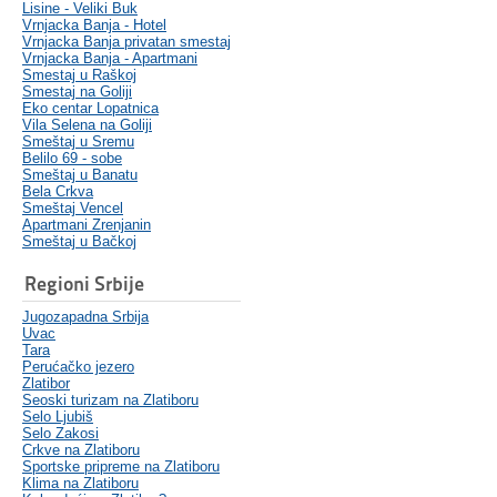
Lisine - Veliki Buk
Vrnjacka Banja - Hotel
Vrnjacka Banja privatan smestaj
Vrnjacka Banja - Apartmani
Smestaj u Raškoj
Smestaj na Goliji
Eko centar Lopatnica
Vila Selena na Goliji
Smeštaj u Sremu
Belilo 69 - sobe
Smeštaj u Banatu
Bela Crkva
Smeštaj Vencel
Apartmani Zrenjanin
Smeštaj u Bačkoj
Regioni Srbije
Jugozapadna Srbija
Uvac
Tara
Perućačko jezero
Zlatibor
Seoski turizam na Zlatiboru
Selo Ljubiš
Selo Zakosi
Crkve na Zlatiboru
Sportske pripreme na Zlatiboru
Klima na Zlatiboru