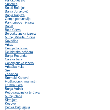
Palićko jezero
Subotica
Salaš Bošnjak
Banja Junaković
Banja Kanjiža
Gornje podunavlje
Park prirode Tikvara
Banat
Bela Crkva
Belocrkvanska jezera
Muzej Mihajla Pupina
Kovačica
Vršac
Devojački bunar
Deliblatska peščara
Banja Rusanda
Carska bara
Čonopljansko jezero
Vršačka kula
Srem
Zasavica
Sremski Karlovci
Fruškogorski manastiri
Fruška Gora
Banja Vrdnik
Petrovaradinska tvrđava
Muzej hleba
Sirmijum
Kosovo
Pećka Patrijaršija