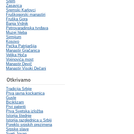
Srem
Zasavica
Sremski Karlovci
Fruškogorski manastiri
Fruška Gora
Banja Vrdnik
Petrovaradinska tvrđava
Muzej hleba
Sirmijum
Kosovo
Pećka Patrijaršija
Manastir Gračanica
Velika Hoča
Vojinovića most
Manastir Devič
Manastir Visoki Dečani
Otkrivamo
Tradicija Srbije
Prva javna kockarnica
Gusle
Biciklizam
Prvi patenti
Prva Svetska izložba
Istorija štednje
Istorija razglednica u Srbiji
Poreklo srpskih prezimena
Srpske slave
Sveti Jovan