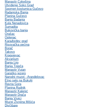
Manastir Čokešina
Utvrđenje Soko Grad
Spomen kosturnica Gučevo
Radanjska Banja
Planina Gučevo
Banja Badanja
Kula Nenadovića
Šumadija
Bukovička banja
Orašac
Oplenac
Karađorđev grad
Risovačka pećina
Borač
Takovo
Kragujevac
Akvarijum
Banja Ljig
Banja Trepča
Manastir Vujan
Garaško jezero
Narodni muzej - Aranđelovac
Etno selo na Bukulji
Ravna Gora
Planina Rudnik
Manastir Kalenić
Manastir Drača
Banja Vrujci
Muzej Živojina Mišića
Divčibare