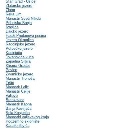
Stari Grad - Užice
Zlatarsko jezero
Zlatar
Reka Lim
Manastir Sveti Nikola
Pribojska Banja
Ivanjica
Daićko jezero
Hadži-Prodanova pećina
Jezero Okruglica
Radoinjsko jezero
Potpećko jezero
Kadinjača
Jokanovića kuća
Zapadna Srbija
Klisura Gradac
Povlen
Zvorničko jezero
Manastir Tronoša
Tršić
Manastir Lelić
Manastir Ćelije
Valjevo
Brankovina
Manastir Kaona
Banja Koviljača
Sela Kosjerića
Manastiri valjevskog kraja
Podzemno sklonište
Karađorđevića