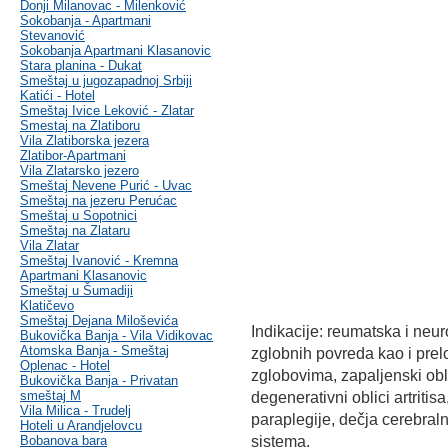
Donji Milanovac - Milenković
Sokobanja - Apartmani
Stevanović
Sokobanja Apartmani Klasanovic
Stara planina - Dukat
Smeštaj u jugozapadnoj Srbiji
Katići - Hotel
Smeštaj Ivice Leković - Zlatar
Smestaj na Zlatiboru
Vila Zlatiborska jezera
Zlatibor-Apartmani
Vila Zlatarsko jezero
Smeštaj Nevene Purić - Uvac
Smeštaj na jezeru Perućac
Smeštaj u Sopotnici
Smeštaj na Zlataru
Vila Zlatar
Smeštaj Ivanović - Kremna
Apartmani Klasanovic
Smeštaj u Šumadiji
Klatičevo
Smeštaj Dejana Miloševića
Indikacije: reumatska i neu
Bukovička Banja - Vila Vidikovac
Atomska Banja - Smeštaj
zglobnih povreda kao i prelo
Oplenac - Hotel
zglobovima, zapaljenski oblic
Bukovička Banja - Privatan
smeštaj M
degenerativni oblici artriti
Vila Milica - Trudelj
paraplegije, dečja cerebral
Hoteli u Arandjelovcu
Bobanova bara
sistema.