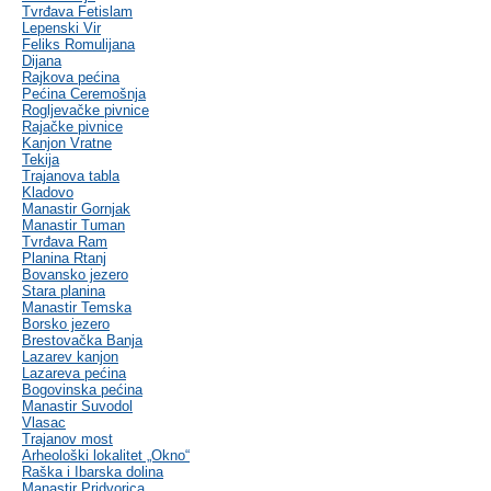
Tvrđava Fetislam
Lepenski Vir
Feliks Romulijana
Dijana
Rajkova pećina
Pećina Ceremošnja
Rogljevačke pivnice
Rajačke pivnice
Kanjon Vratne
Tekija
Trajanova tabla
Kladovo
Manastir Gornjak
Manastir Tuman
Tvrđava Ram
Planina Rtanj
Bovansko jezero
Stara planina
Manastir Temska
Borsko jezero
Brestovačka Banja
Lazarev kanjon
Lazareva pećina
Bogovinska pećina
Manastir Suvodol
Vlasac
Trajanov most
Arheološki lokalitet „Okno“
Raška i Ibarska dolina
Manastir Pridvorica