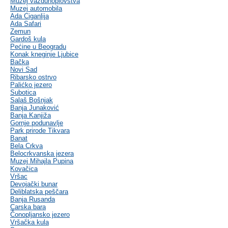
Muzej vazduhoplovstva
Muzej automobila
Ada Ciganlija
Ada Safari
Zemun
Gardoš kula
Pećine u Beogradu
Konak kneginje Ljubice
Bačka
Novi Sad
Ribarsko ostrvo
Palićko jezero
Subotica
Salaš Bošnjak
Banja Junaković
Banja Kanjiža
Gornje podunavlje
Park prirode Tikvara
Banat
Bela Crkva
Belocrkvanska jezera
Muzej Mihajla Pupina
Kovačica
Vršac
Devojački bunar
Deliblatska peščara
Banja Rusanda
Carska bara
Čonopljansko jezero
Vršačka kula