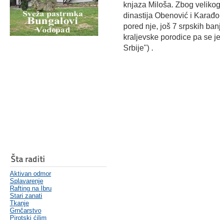
knjaza Miloša. Zbog velikog
dinastija Obenović i Karađor
pored nje, još 7 srpskih ban
kraljevske porodice pa se 
Srbije") .
Šta raditi
Aktivan odmor
Splavarenje
Rafting na Ibru
Stari zanati
Tkanje
Grnčarstvo
Pirotski ćilim