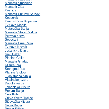
Manastir Studenica
Manastir Žiča
Koznica
Manastir Đurđevi Stupovi
Kopaonik
Kako stići na Kopaonik
Tvrđava Maglič
Mataruška Banja
Manastir Stara Pavlica
Petrova crkva
Sopoćani
Manastir Crna Reka
Tvrđava Koznik
Jošanička Banja
Novi Pazar
Planina Golija
Manastir Gradac
Klisura Ibra
Stari grad Ras
Planina Stolovi
Jugoistočna Srbija
Vlasinsko jezero
Đavolja varoš
Jelašnička klisura
Prolom Banja
Ćele Kula
Crkva Svete Trojice
Sićevačka klisura
Niška Banja
Prohor Pčinjski