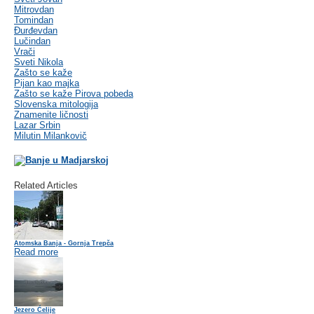
Mitrovdan
Tomindan
Đurđevdan
Lučindan
Vrači
Sveti Nikola
Zašto se kaže
Pijan kao majka
Zašto se kaže Pirova pobeda
Slovenska mitologija
Znamenite ličnosti
Lazar Srbin
Milutin Milankovič
Related Articles
Atomska Banja - Gornja Trepča
Read more
Jezero Ćelije