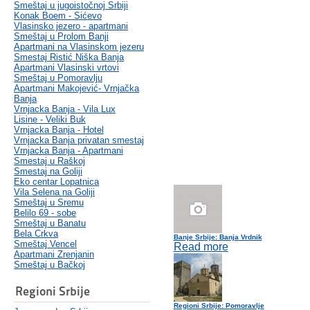
Smeštaj u jugoistočnoj Srbiji
Konak Boem - Sićevo
Vlasinsko jezero - apartmani
Smeštaj u Prolom Banji
Apartmani na Vlasinskom jezeru
Smestaj Ristić Niška Banja
Apartmani Vlasinski vrtovi
Smeštaj u Pomoravlju
Apartmani Makojević- Vrnjačka
Banja
Vrnjacka Banja - Vila Lux
Lisine - Veliki Buk
Vrnjacka Banja - Hotel
Vrnjacka Banja privatan smestaj
Vrnjacka Banja - Apartmani
Smestaj u Raškoj
Smestaj na Goliji
Eko centar Lopatnica
Vila Selena na Goliji
Smeštaj u Sremu
Belilo 69 - sobe
Smeštaj u Banatu
Bela Crkva
Banje Srbije: Banja Vrdnik
Smeštaj Vencel
Read more
Apartmani Zrenjanin
Smeštaj u Bačkoj
Regioni Srbije
Regioni Srbije: Pomoravlje