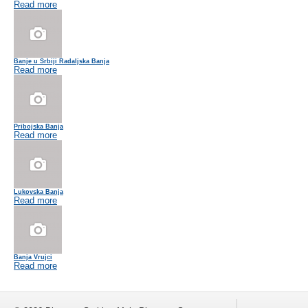
Read more
Banje u Srbiji Radaljska Banja
Read more
Pribojska Banja
Read more
Lukovska Banja
Read more
Banja Vrujci
Read more