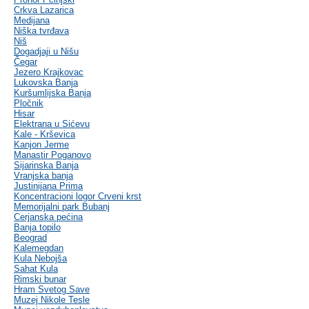
Crkva Lazarica
Medijana
Niška tvrđava
Niš
Dogadjaji u Nišu
Čegar
Jezero Krajkovac
Lukovska Banja
Kuršumlijska Banja
Pločnik
Hisar
Elektrana u Sićevu
Kale - Krševica
Kanjon Jerme
Manastir Poganovo
Sijarinska Banja
Vranjska banja
Justinijana Prima
Koncentracioni logor Crveni krst
Memorijalni park Bubanj
Cerjanska pećina
Banja topilo
Beograd
Kalemegdan
Kula Nebojša
Sahat Kula
Rimski bunar
Hram Svetog Save
Muzej Nikole Tesle