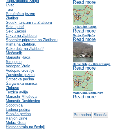
Jugozapadna Srbija
Read more
Uvac
Tara
Perućačko jezero
Zlatibor
Seoski turizam na Zlatiboru
Selo Ljubiš
Jošanička Banja
Read more
Selo Zakosi
Crkve na Zlatiboru
Banja Koviljača
Read more
Sportske pripreme na Zlatiboru
Klima na Zlatiboru
Kako doći na Zlatibor?
Mećavnik
Manastir Rača
Sirogojno
Banje Srbije - Ovčar Banja
Vodopad Vrelo
Read more
Vodopad Gostilje
Zaovinsko jezero
Potpećka pećina
Šarganska osmica
Zlakusa
Terzića avlija
Mataruska Banja Nov
Manastir Mileševa
Read more
Manastir Davidovica
Sopotnica
Ledena pećina
Stopića pećina
Prethodna
Sledeća
Kanjon Drine
Mokra Gora
Hidrocentrala na Đetinji