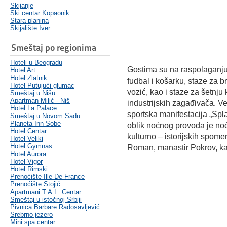
Skijanje
Ski centar Kopaonik
Stara planina
Skijalište Iver
Smeštaj po regionima
Hoteli u Beogradu
Gostima su na raspolaganju 
Hotel Art
Hotel Zlatnik
fudbal i košarku, staze za br
Hotel Putujući glumac
vozić, kao i staze za šetnju
Smeštaj u Nišu
Apartman Milić - Niš
industrijskih zagađivača. Vel
Hotel La Palace
sportska manifestacija „S
Smeštaj u Novom Sadu
Planeta Inn Sobe
oblik noćnog provoda je n
Hotel Centar
kulturno – istorijskih spom
Hotel Veliki
Hotel Gymnas
Roman, manastir Pokrov, kao
Hotel Aurora
Hotel Vigor
Hotel Rimski
Prenoćište Ille De France
Prenoćište Stojić
Apartmani T.A.L. Centar
Smeštaj u istočnoj Srbiji
Pivnica Barbare Radosavljević
Srebrno jezero
Mini spa centar