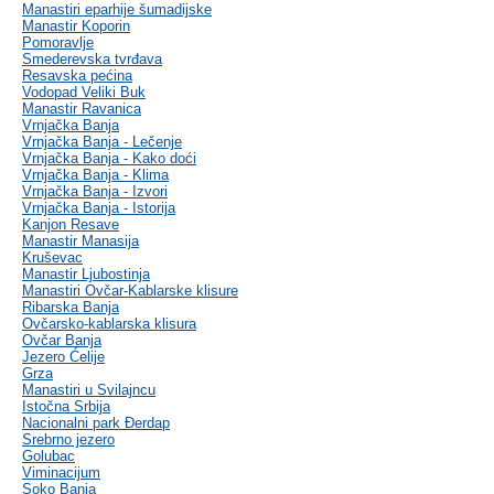
Manastiri eparhije šumadijske
Manastir Koporin
Pomoravlje
Smederevska tvrđava
Resavska pećina
Vodopad Veliki Buk
Manastir Ravanica
Vrnjačka Banja
Vrnjačka Banja - Lečenje
Vrnjačka Banja - Kako doći
Vrnjačka Banja - Klima
Vrnjačka Banja - Izvori
Vrnjačka Banja - Istorija
Kanjon Resave
Manastir Manasija
Kruševac
Manastir Ljubostinja
Manastiri Ovčar-Kablarske klisure
Ribarska Banja
Ovčarsko-kablarska klisura
Ovčar Banja
Jezero Ćelije
Grza
Manastiri u Svilajncu
Istočna Srbija
Nacionalni park Đerdap
Srebrno jezero
Golubac
Viminacijum
Soko Banja