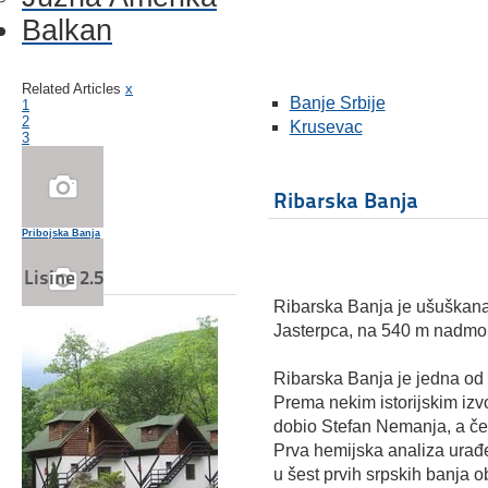
Balkan
Related Articles
x
Banje Srbije
1
2
Krusevac
3
Ribarska Banja
Pribojska Banja
Lisine 2.5
Ribarska Banja je ušuškan
Lukovska Banja
Jasterpca, na 540 m nadmor
Ribarska Banja je jedna od 
Prema nekim istorijskim izv
Banja Ljig
dobio Stefan Nemanja, a čest
Prva hemijska analiza urađ
u šest prvih srpskih banja 