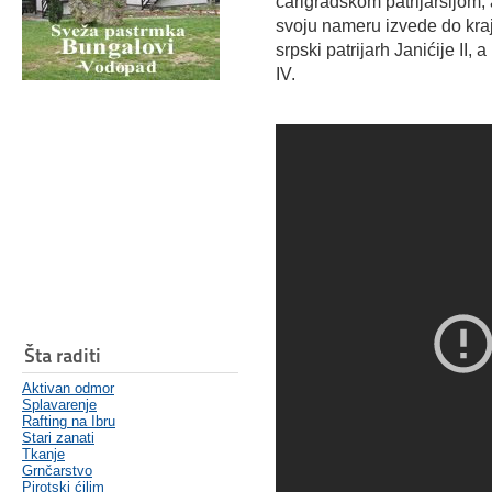
carigradskom patrijaršijom, 
svoju nameru izvede do kra
srpski patrijarh Janićije II,
IV.
Šta raditi
Aktivan odmor
Splavarenje
Rafting na Ibru
Stari zanati
Tkanje
Grnčarstvo
Pirotski ćilim