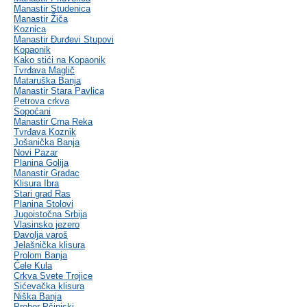
Manastir Studenica
Manastir Žiča
Koznica
Manastir Đurđevi Stupovi
Kopaonik
Kako stići na Kopaonik
Tvrđava Maglič
Mataruška Banja
Manastir Stara Pavlica
Petrova crkva
Sopoćani
Manastir Crna Reka
Tvrđava Koznik
Jošanička Banja
Novi Pazar
Planina Golija
Manastir Gradac
Klisura Ibra
Stari grad Ras
Planina Stolovi
Jugoistočna Srbija
Vlasinsko jezero
Đavolja varoš
Jelašnička klisura
Prolom Banja
Ćele Kula
Crkva Svete Trojice
Sićevačka klisura
Niška Banja
Prohor Pčinjski