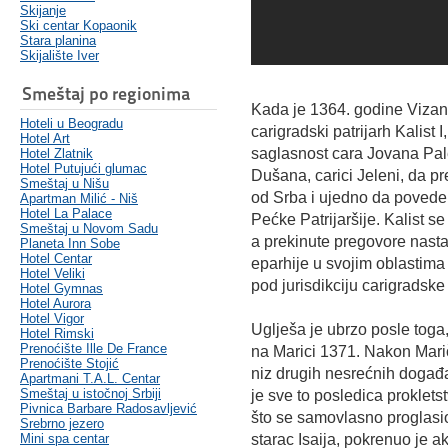
Skijanje
Ski centar Kopaonik
Stara planina
Skijalište Iver
Smeštaj po regionima
Kada je 1364. godine Vizanti
Hoteli u Beogradu
carigradski patrijarh Kalist I
Hotel Art
saglasnost cara Jovana Pale
Hotel Zlatnik
Hotel Putujući glumac
Dušana, carici Jeleni, da p
Smeštaj u Nišu
od Srba i ujedno da povede 
Apartman Milić - Niš
Hotel La Palace
Pećke Patrijaršije. Kalist 
Smeštaj u Novom Sadu
a prekinute pregovore nasta
Planeta Inn Sobe
Hotel Centar
eparhije u svojim oblastima i
Hotel Veliki
pod jurisdikciju carigradske p
Hotel Gymnas
Hotel Aurora
Hotel Vigor
Uglješa je ubrzo posle tog
Hotel Rimski
Prenoćište Ille De France
na Marici 1371. Nakon Marič
Prenoćište Stojić
niz drugih nesrećnih događ
Apartmani T.A.L. Centar
Smeštaj u istočnoj Srbiji
je sve to posledica proklet
Pivnica Barbare Radosavljević
što se samovlasno proglasio
Srebrno jezero
Mini spa centar
starac Isaija, pokrenuo je a