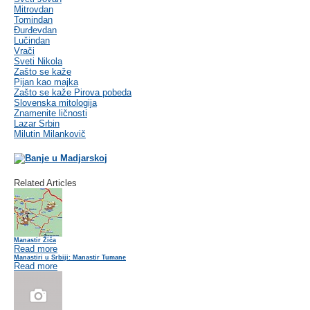
Mitrovdan
Tomindan
Đurđevdan
Lučindan
Vrači
Sveti Nikola
Zašto se kaže
Pijan kao majka
Zašto se kaže Pirova pobeda
Slovenska mitologija
Znamenite ličnosti
Lazar Srbin
Milutin Milankovič
Related Articles
Manastir Žiča
Read more
Manastiri u Srbiji: Manastir Tumane
Read more