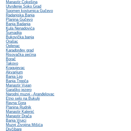
Manastir Čokešina
Utvrđenje Soko Grad
Spomen kosturnica Gučevo
Radanjska Banja
Planina Gučevo
Banja Badanja
Kula Nenadovića
Šumadija
Bukovička banja
Orašac
Oplenac
Karađorđev grad
Risovačka pećina
Borač
Takovo
Kragujevac
Akvarijum
Banja Ljig
Banja Trepča
Manastir Vujan
Garaško jezero
Narodni muzej - Aranđelovac
Etno selo na Bukulji
Ravna Gora
Planina Rudnik
Manastir Kalenić
Manastir Drača
Banja Vrujci
Muzej Živojina Mišića
Divčibare