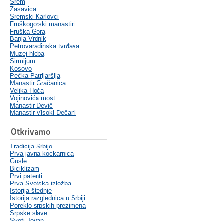
Srem
Zasavica
Sremski Karlovci
Fruškogorski manastiri
Fruška Gora
Banja Vrdnik
Petrovaradinska tvrđava
Muzej hleba
Sirmijum
Kosovo
Pećka Patrijaršija
Manastir Gračanica
Velika Hoča
Vojinovića most
Manastir Devič
Manastir Visoki Dečani
Otkrivamo
Tradicija Srbije
Prva javna kockarnica
Gusle
Biciklizam
Prvi patenti
Prva Svetska izložba
Istorija štednje
Istorija razglednica u Srbiji
Poreklo srpskih prezimena
Srpske slave
Sveti Jovan