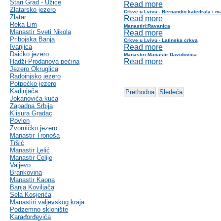
Stari Grad - Užice
Read more
Zlatarsko jezero
Crkve u Lvivu - Bernandin katedrala i m
Zlatar
Read more
Reka Lim
Manastiri:Ravanica
Manastir Sveti Nikola
Read more
Pribojska Banja
Crkve u Lvivu - Latinska crkva
Ivanjica
Read more
Daićko jezero
Manastiri:Manastir Davidovica
Read more
Hadži-Prodanova pećina
Jezero Okruglica
Radoinjsko jezero
Potpećko jezero
Kadinjača
Prethodna
Sledeća
Jokanovića kuća
Zapadna Srbija
Klisura Gradac
Povlen
Zvorničko jezero
Manastir Tronoša
Tršić
Manastir Lelić
Manastir Ćelije
Valjevo
Brankovina
Manastir Kaona
Banja Koviljača
Sela Kosjerića
Manastiri valjevskog kraja
Podzemno sklonište
Karađorđevića