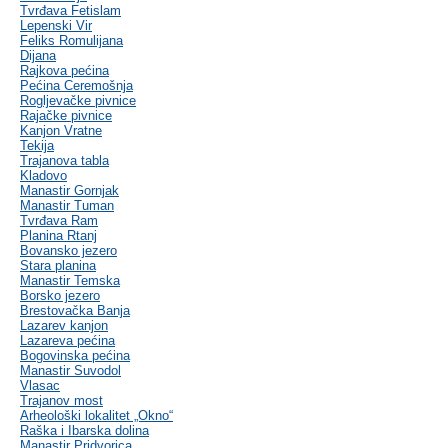
Tvrđava Fetislam
Lepenski Vir
Feliks Romulijana
Dijana
Rajkova pećina
Pećina Ceremošnja
Rogljevačke pivnice
Rajačke pivnice
Kanjon Vratne
Tekija
Trajanova tabla
Kladovo
Manastir Gornjak
Manastir Tuman
Tvrđava Ram
Planina Rtanj
Bovansko jezero
Stara planina
Manastir Temska
Borsko jezero
Brestovačka Banja
Lazarev kanjon
Lazareva pećina
Bogovinska pećina
Manastir Suvodol
Vlasac
Trajanov most
Arheološki lokalitet „Okno“
Raška i Ibarska dolina
Manastir Pridvorica