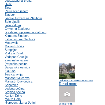
Jugozapadna Srbija
Uvac
Tara
Perućačko jezero
Zlatibor
Seoski turizam na Zlatiboru
Selo Ljubiš
Selo Zakosi
Crkve na Zlatiboru
Sportske pripreme na Zlatiboru
Klima na Zlatiboru
Kako doći na Zlatibor?
Mećavnik
Manastir Rača
Sirogojno
Vodopad Vrelo
Vodopad Gostilje
Zaovinsko jezero
Potpećka pećina
Šarganska osmica
Zlakusa
Terzića avlija
Manastir Mileševa
Ovčarsko-kablarski manastiri
Manastir Davidovica
Read more
Sopotnica
Ledena pećina
Stopića pećina
Kanjon Drine
Mokra Gora
Hidrocentrala na Đetinji
Velika Hoča