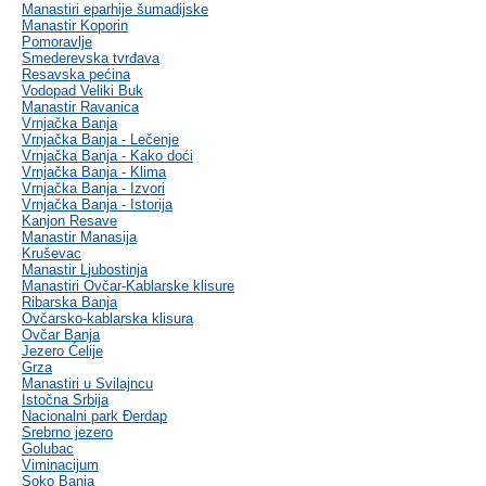
Manastiri eparhije šumadijske
Manastir Koporin
Pomoravlje
Smederevska tvrđava
Resavska pećina
Vodopad Veliki Buk
Manastir Ravanica
Vrnjačka Banja
Vrnjačka Banja - Lečenje
Vrnjačka Banja - Kako doći
Vrnjačka Banja - Klima
Vrnjačka Banja - Izvori
Vrnjačka Banja - Istorija
Kanjon Resave
Manastir Manasija
Kruševac
Manastir Ljubostinja
Manastiri Ovčar-Kablarske klisure
Ribarska Banja
Ovčarsko-kablarska klisura
Ovčar Banja
Jezero Ćelije
Grza
Manastiri u Svilajncu
Istočna Srbija
Nacionalni park Đerdap
Srebrno jezero
Golubac
Viminacijum
Soko Banja