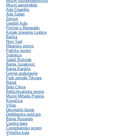
Muzej vazduhoplovstva
Muzej automobila
Ada Ciganlija
Ada Safari
Zemun
Gardoš kula
Pećine u Beogradu
Konak kneginje Ljubice
Bačka
Novi Sad
Ribarsko ostrvo
Palićko jezero
Subotica
Salaš Bošnjak
Banja Junaković
Banja Kanjiža
Gornje podunavlje
Park prirode Tikvara
Banat
Bela Crkva
Belocrkvanska jezera
Muzej Mihajla Pupina
Kovačica
Vršac
Devojački bunar
Deliblatska peščara
Banja Rusanda
Carska bara
Čonopljansko jezero
Vršačka kula