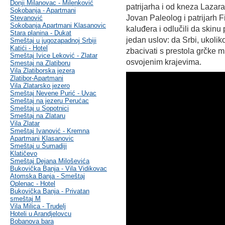
Donji Milanovac - Milenković
patrijarha i od kneza Lazara,
Sokobanja - Apartmani
Jovan Paleolog i patrijarh Fi
Stevanović
Sokobanja Apartmani Klasanovic
kaluđera i odlučili da skinu 
Stara planina - Dukat
jedan uslov: da Srbi, ukolik
Smeštaj u jugozapadnoj Srbiji
Katići - Hotel
zbacivati s prestola grčke m
Smeštaj Ivice Leković - Zlatar
osvojenim krajevima.
Smestaj na Zlatiboru
Vila Zlatiborska jezera
Zlatibor-Apartmani
Vila Zlatarsko jezero
Smeštaj Nevene Purić - Uvac
Smeštaj na jezeru Perućac
Smeštaj u Sopotnici
Smeštaj na Zlataru
Vila Zlatar
Smeštaj Ivanović - Kremna
Apartmani Klasanovic
Smeštaj u Šumadiji
Klatičevo
Smeštaj Dejana Miloševića
Bukovička Banja - Vila Vidikovac
Atomska Banja - Smeštaj
Oplenac - Hotel
Bukovička Banja - Privatan
smeštaj M
Vila Milica - Trudelj
Hoteli u Arandjelovcu
Bobanova bara