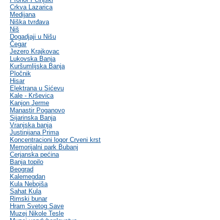
Crkva Lazarica
Medijana
Niška tvrđava
Niš
Dogadjaji u Nišu
Čegar
Jezero Krajkovac
Lukovska Banja
Kuršumlijska Banja
Pločnik
Hisar
Elektrana u Sićevu
Kale - Krševica
Kanjon Jerme
Manastir Poganovo
Sijarinska Banja
Vranjska banja
Justinijana Prima
Koncentracioni logor Crveni krst
Memorijalni park Bubanj
Cerjanska pećina
Banja topilo
Beograd
Kalemegdan
Kula Nebojša
Sahat Kula
Rimski bunar
Hram Svetog Save
Muzej Nikole Tesle