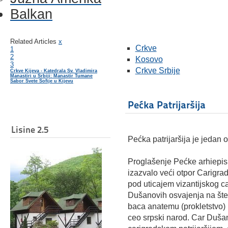
Balkan
Related Articles
x
Crkve
1
2
Kosovo
3
Crkve Srbije
Crkve Kijeva - Katedrala Sv. Vladimira
Manastiri u Srbiji: Manastir Tumane
Sabor Svete Sofije u Kijevu
Pećka Patrijaršija
Lisine 2.5
Pećka patrijaršija je jedan 
Proglašenje Pećke arhiepisko
izazvalo veći otpor Carigrad
pod uticajem vizantijskog 
Dušanovih osvajenja na štetu 
baca anatemu (prokletstvo) n
ceo srpski narod. Car Duša