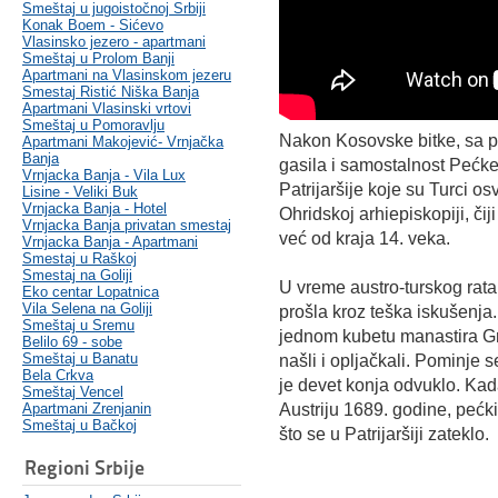
Smeštaj u jugoistočnoj Srbiji
Konak Boem - Sićevo
Vlasinsko jezero - apartmani
Smeštaj u Prolom Banji
Apartmani na Vlasinskom jezeru
Smestaj Ristić Niška Banja
Apartmani Vlasinski vrtovi
Smeštaj u Pomoravlju
Nakon Kosovske bitke, sa p
Apartmani Makojević- Vrnjačka
Banja
gasila i samostalnost Pećke 
Vrnjacka Banja - Vila Lux
Patrijaršije koje su Turci os
Lisine - Veliki Buk
Vrnjacka Banja - Hotel
Ohridskoj arhiepiskopiji, či
Vrnjacka Banja privatan smestaj
već od kraja 14. veka.
Vrnjacka Banja - Apartmani
Smestaj u Raškoj
Smestaj na Goliji
U vreme austro-turskog rata 
Eko centar Lopatnica
Vila Selena na Goliji
prošla kroz teška iskušenja.
Smeštaj u Sremu
jednom kubetu manastira Gra
Belilo 69 - sobe
Smeštaj u Banatu
našli i opljačkali. Pominje 
Bela Crkva
je devet konja odvuklo. Kada
Smeštaj Vencel
Apartmani Zrenjanin
Austriju 1689. godine, peć
Smeštaj u Bačkoj
što se u Patrijaršiji zateklo.
Regioni Srbije