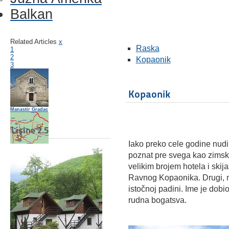
Balkan
Related Articles
x
Raska
1
2
Kopaonik
3
Kopaonik
Manastir Gradac
Lisine 2.5
Iako preko cele godine nudi
Tvrdjava Maglič
poznat pre svega kao zimski 
Novi Pazar
velikim brojem hotela i ski
Ravnog Kopaonika. Drugi, m
istočnoj padini. Ime je dob
rudna bogatsva.