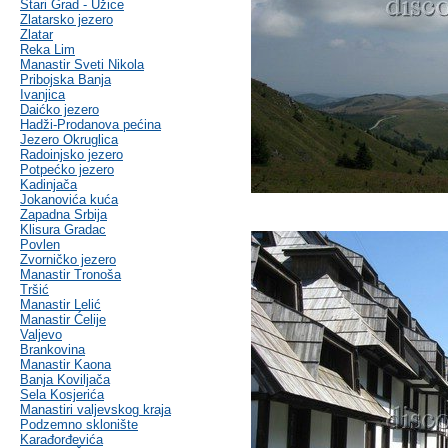
Stari Grad - Užice
Zlatarsko jezero
Zlatar
Reka Lim
Manastir Sveti Nikola
Pribojska Banja
Ivanjica
Daićko jezero
Hadži-Prodanova pećina
Jezero Okruglica
Radoinjsko jezero
Potpećko jezero
Kadinjača
Jokanovića kuća
Zapadna Srbija
Klisura Gradac
Povlen
Zvorničko jezero
Manastir Tronoša
Tršić
Manastir Lelić
Manastir Ćelije
Valjevo
Brankovina
Manastir Kaona
Banja Koviljača
Sela Kosjerića
Manastiri valjevskog kraja
Podzemno sklonište
Karađorđevića