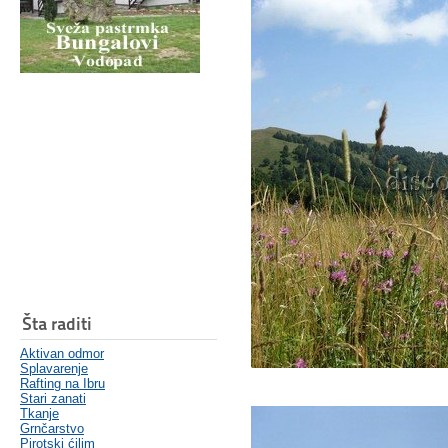
Šta raditi
Aktivan odmor
Splavarenje
Rafting na Ibru
Stari zanati
Tkanje
Grnčarstvo
Pirotski ćilim