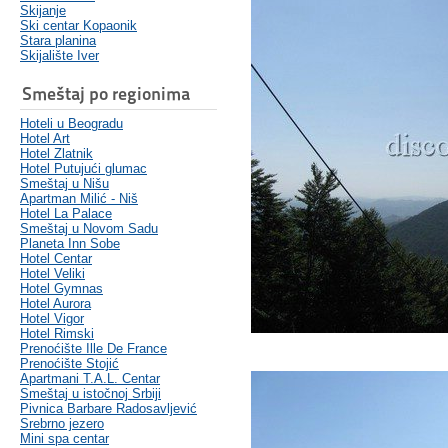
Skijanje
Ski centar Kopaonik
Stara planina
Skijalište Iver
Smeštaj po regionima
Hoteli u Beogradu
Hotel Art
Hotel Zlatnik
Hotel Putujući glumac
Smeštaj u Nišu
Apartman Milić - Niš
Hotel La Palace
Smeštaj u Novom Sadu
Planeta Inn Sobe
Hotel Centar
Hotel Veliki
Hotel Gymnas
Hotel Aurora
Hotel Vigor
Hotel Rimski
Prenoćište Ille De France
Prenoćište Stojić
Apartmani T.A.L. Centar
Smeštaj u istočnoj Srbiji
Pivnica Barbare Radosavljević
Srebrno jezero
Mini spa centar