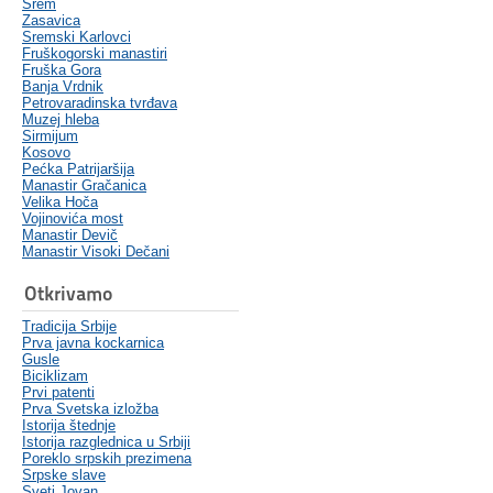
Srem
Zasavica
Sremski Karlovci
Fruškogorski manastiri
Fruška Gora
Banja Vrdnik
Petrovaradinska tvrđava
Muzej hleba
Sirmijum
Kosovo
Pećka Patrijaršija
Manastir Gračanica
Velika Hoča
Vojinovića most
Manastir Devič
Manastir Visoki Dečani
Otkrivamo
Tradicija Srbije
Prva javna kockarnica
Gusle
Biciklizam
Prvi patenti
Prva Svetska izložba
Istorija štednje
Istorija razglednica u Srbiji
Poreklo srpskih prezimena
Srpske slave
Sveti Jovan