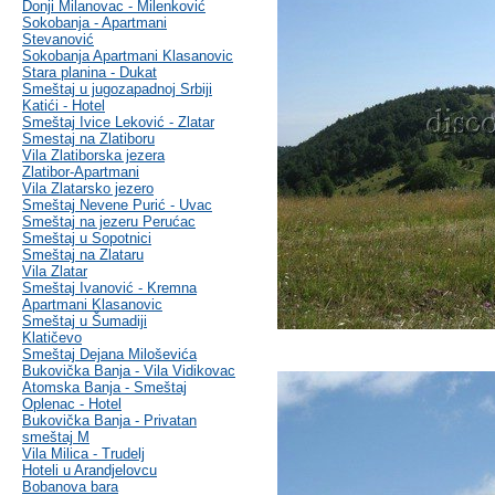
Donji Milanovac - Milenković
Sokobanja - Apartmani
Stevanović
Sokobanja Apartmani Klasanovic
Stara planina - Dukat
Smeštaj u jugozapadnoj Srbiji
Katići - Hotel
Smeštaj Ivice Leković - Zlatar
Smestaj na Zlatiboru
Vila Zlatiborska jezera
Zlatibor-Apartmani
Vila Zlatarsko jezero
Smeštaj Nevene Purić - Uvac
Smeštaj na jezeru Perućac
Smeštaj u Sopotnici
Smeštaj na Zlataru
Vila Zlatar
Smeštaj Ivanović - Kremna
Apartmani Klasanovic
Smeštaj u Šumadiji
Klatičevo
Smeštaj Dejana Miloševića
Bukovička Banja - Vila Vidikovac
Atomska Banja - Smeštaj
Oplenac - Hotel
Bukovička Banja - Privatan
smeštaj M
Vila Milica - Trudelj
Hoteli u Arandjelovcu
Bobanova bara