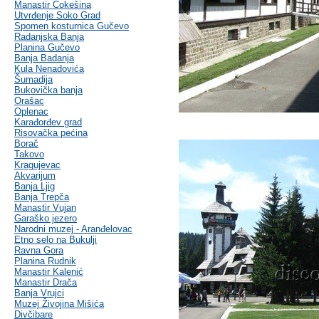
Manastir Čokešina
Utvrđenje Soko Grad
Spomen kosturnica Gučevo
Radanjska Banja
Planina Gučevo
Banja Badanja
Kula Nenadovića
Šumadija
Bukovička banja
Orašac
Oplenac
Karađorđev grad
Risovačka pećina
Borač
Takovo
Kragujevac
Akvarijum
Banja Ljig
Banja Trepča
Manastir Vujan
Garaško jezero
Narodni muzej - Aranđelovac
Etno selo na Bukulji
Ravna Gora
Planina Rudnik
Manastir Kalenić
Manastir Drača
Banja Vrujci
Muzej Živojina Mišića
Divčibare