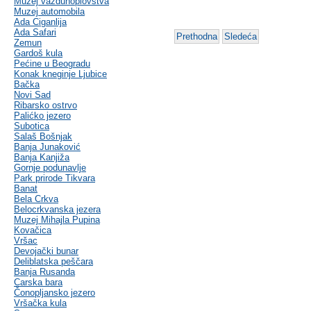
Muzej vazduhoplovstva
Muzej automobila
Ada Ciganlija
Ada Safari
Prethodna
Sledeća
Zemun
Gardoš kula
Pećine u Beogradu
Konak kneginje Ljubice
Bačka
Novi Sad
Ribarsko ostrvo
Palićko jezero
Subotica
Salaš Bošnjak
Banja Junaković
Banja Kanjiža
Gornje podunavlje
Park prirode Tikvara
Banat
Bela Crkva
Belocrkvanska jezera
Muzej Mihajla Pupina
Kovačica
Vršac
Devojački bunar
Deliblatska peščara
Banja Rusanda
Carska bara
Čonopljansko jezero
Vršačka kula