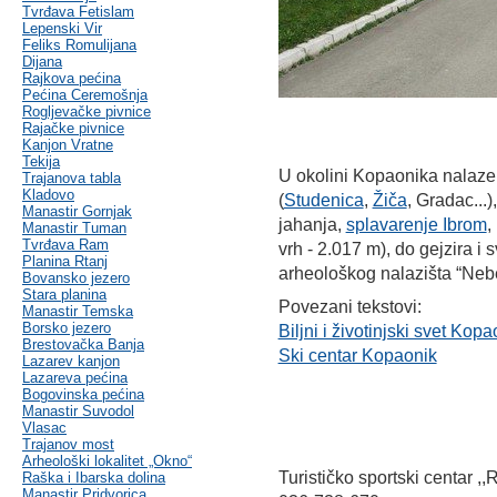
Tvrđava Fetislam
Lepenski Vir
Feliks Romulijana
Dijana
Rajkova pećina
Pećina Ceremošnja
Rogljevačke pivnice
Rajačke pivnice
Kanjon Vratne
Tekija
U okolini Kopaonika nalaze 
Trajanova tabla
Kladovo
(
Studenica
,
Žiča
, Gradac...)
Manastir Gornjak
jahanja,
splavarenje Ibrom
,
Manastir Tuman
Tvrđava Ram
vrh - 2.017 m), do gejzira i 
Planina Rtanj
arheološkog nalazišta “Nebe
Bovansko jezero
Stara planina
Povezani tekstovi:
Manastir Temska
Borsko jezero
Biljni i životinjski svet Kop
Brestovačka Banja
Ski centar Kopaonik
Lazarev kanjon
Lazareva pećina
Bogovinska pećina
Manastir Suvodol
Vlasac
Trajanov most
Arheološki lokalitet „Okno“
Turističko sportski centar
Raška i Ibarska dolina
Manastir Pridvorica