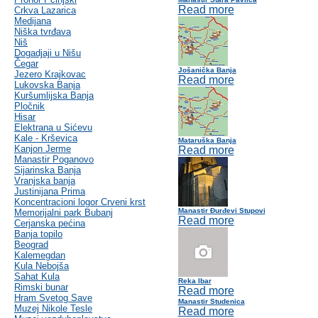
Read more
Crkva Lazarica
Medijana
Niška tvrđava
Niš
Dogadjaji u Nišu
Čegar
Jošanička Banja
Jezero Krajkovac
Read more
Lukovska Banja
Kuršumlijska Banja
Pločnik
Hisar
Elektrana u Sićevu
Kale - Krševica
Mataruška Banja
Kanjon Jerme
Read more
Manastir Poganovo
Sijarinska Banja
Vranjska banja
Justinijana Prima
Koncentracioni logor Crveni krst
Manastir Đurđevi Stupovi
Memorijalni park Bubanj
Read more
Cerjanska pećina
Banja topilo
Beograd
Kalemegdan
Kula Nebojša
Sahat Kula
Reka Ibar
Rimski bunar
Read more
Hram Svetog Save
Manastir Studenica
Muzej Nikole Tesle
Read more