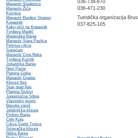
036-738-670
Manastir Studenica
036-471-230
Manastir Žiča
Koznica
Turistička organizacija B
Manastir Đurđevi Stupovi
Kopaonik
037-825-105
Kako stići na Kopaonik
Tvrđava Maglič
Mataruška Banja
Manastir Stara Pavlica
Petrova crkva
Sopoćani
Manastir Crna Reka
Tvrđava Koznik
Jošanička Banja
Novi Pazar
Planina Golija
Manastir Gradac
Klisura Ibra
Stari grad Ras
Planina Stolovi
Jugoistočna Srbija
Vlasinsko jezero
Đavolja varoš
Jelašnička klisura
Prolom Banja
Ćele Kula
Crkva Svete Trojice
Sićevačka klisura
Niška Banja
Prohor Pčinjski
Manastir Stara Pavlica