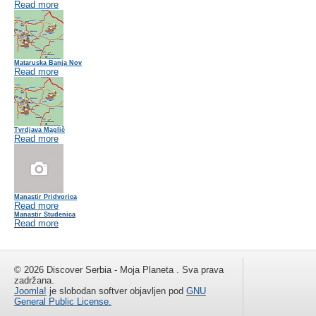
Read more
Mataruska Banja Nov
Read more
Tvrdjava Maglič
Read more
Manastir Pridvorica
Read more
Manastir Studenica
Read more
© 2026 Discover Serbia - Moja Planeta . Sva prava
zadržana.
Joomla!
je slobodan softver objavljen pod
GNU
General Public License.