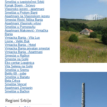
Smeštaj u jugoistočnoj Srbiji
Konak Boem - Sićevo
Vlasinsko jezero - apartmani
Smeštaj u Prolom Banji
Apartmani na Vlasinskom jezeru
Smestaj Ristić Niška Banja
Apartmani Vlasinski vrtovi
Smeštaj u Pomoravlju
Apartmani Makojević- Vrnjačka
Banja
Vrnjacka Banja - Vila Lux
Lisine - Veliki Buk
Vrnjacka Banja - Hotel
Vrnjacka Banja privatan smestaj
Vrnjacka Banja - Apartmani
Smestaj u Raškoj
Smestaj na Goliji
Eko centar Lopatnica
Vila Selena na Goliji
Smeštaj u Sremu
Belilo 69 - sobe
Smeštaj u Banatu
Bela Crkva
Smeštaj Vencel
Apartmani Zrenjanin
Smeštaj u Bačkoj
Regioni Srbije