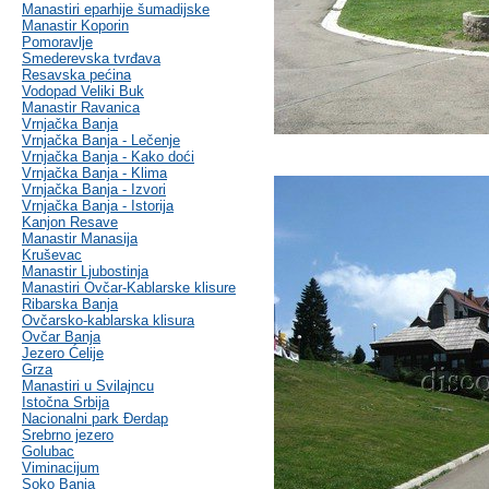
Manastiri eparhije šumadijske
Manastir Koporin
Pomoravlje
Smederevska tvrđava
Resavska pećina
Vodopad Veliki Buk
Manastir Ravanica
Vrnjačka Banja
Vrnjačka Banja - Lečenje
Vrnjačka Banja - Kako doći
Vrnjačka Banja - Klima
Vrnjačka Banja - Izvori
Vrnjačka Banja - Istorija
Kanjon Resave
Manastir Manasija
Kruševac
Manastir Ljubostinja
Manastiri Ovčar-Kablarske klisure
Ribarska Banja
Ovčarsko-kablarska klisura
Ovčar Banja
Jezero Ćelije
Grza
Manastiri u Svilajncu
Istočna Srbija
Nacionalni park Đerdap
Srebrno jezero
Golubac
Viminacijum
Soko Banja