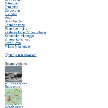
Mitrovdan
Tomindan
Đurđevdan
Lučindan
Vrači
Sveti Nikola
Zašto se kaže
Pijan kao majka
Zašto se kaže Pirova pobeda
Slovenska mitologija
Znamenite ličnosti
Lazar Srbin
Milutin Milankovič
Related Articles
Ski Centar Kopaonik
Read more
Jošanička Banja