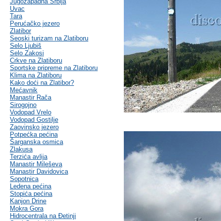
Jugozapadna Srbija
Uvac
Tara
Perućačko jezero
Zlatibor
Seoski turizam na Zlatiboru
Selo Ljubiš
Selo Zakosi
Crkve na Zlatiboru
Sportske pripreme na Zlatiboru
Klima na Zlatiboru
Kako doći na Zlatibor?
Mećavnik
Manastir Rača
Sirogojno
Vodopad Vrelo
Vodopad Gostilje
Zaovinsko jezero
Potpećka pećina
Šarganska osmica
Zlakusa
Terzića avlija
Manastir Mileševa
Manastir Davidovica
Sopotnica
Ledena pećina
Stopića pećina
Kanjon Drine
Mokra Gora
Hidrocentrala na Đetinji