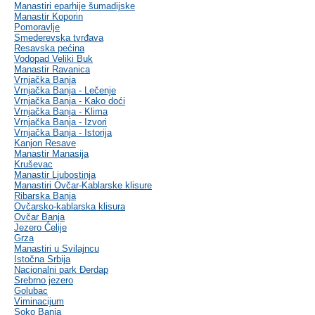
Manastiri eparhije šumadijske
Manastir Koporin
Pomoravlje
Smederevska tvrđava
Resavska pećina
Vodopad Veliki Buk
Manastir Ravanica
Vrnjačka Banja
Vrnjačka Banja - Lečenje
Vrnjačka Banja - Kako doći
Vrnjačka Banja - Klima
Vrnjačka Banja - Izvori
Vrnjačka Banja - Istorija
Kanjon Resave
Manastir Manasija
Kruševac
Manastir Ljubostinja
Manastiri Ovčar-Kablarske klisure
Ribarska Banja
Ovčarsko-kablarska klisura
Ovčar Banja
Jezero Ćelije
Grza
Manastiri u Svilajncu
Istočna Srbija
Nacionalni park Đerdap
Srebrno jezero
Golubac
Viminacijum
Soko Banja