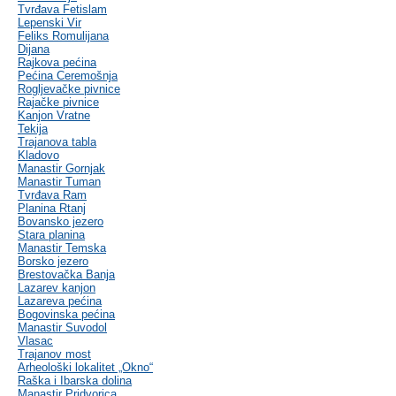
Tvrđava Fetislam
Lepenski Vir
Feliks Romulijana
Dijana
Rajkova pećina
Pećina Ceremošnja
Rogljevačke pivnice
Rajačke pivnice
Kanjon Vratne
Tekija
Trajanova tabla
Kladovo
Manastir Gornjak
Manastir Tuman
Tvrđava Ram
Planina Rtanj
Bovansko jezero
Stara planina
Manastir Temska
Borsko jezero
Brestovačka Banja
Lazarev kanjon
Lazareva pećina
Bogovinska pećina
Manastir Suvodol
Vlasac
Trajanov most
Arheološki lokalitet „Okno“
Raška i Ibarska dolina
Manastir Pridvorica