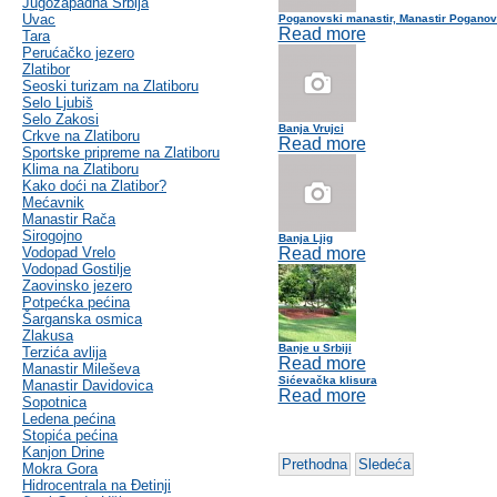
Jugozapadna Srbija
Uvac
Poganovski manastir, Manastir Pogano
Read more
Tara
Perućačko jezero
Zlatibor
Seoski turizam na Zlatiboru
Selo Ljubiš
Selo Zakosi
Banja Vrujci
Crkve na Zlatiboru
Read more
Sportske pripreme na Zlatiboru
Klima na Zlatiboru
Kako doći na Zlatibor?
Mećavnik
Manastir Rača
Sirogojno
Banja Ljig
Vodopad Vrelo
Read more
Vodopad Gostilje
Zaovinsko jezero
Potpećka pećina
Šarganska osmica
Zlakusa
Banje u Srbiji
Terzića avlija
Read more
Manastir Mileševa
Sićevačka klisura
Manastir Davidovica
Read more
Sopotnica
Ledena pećina
Stopića pećina
Kanjon Drine
Prethodna
Sledeća
Mokra Gora
Hidrocentrala na Đetinji