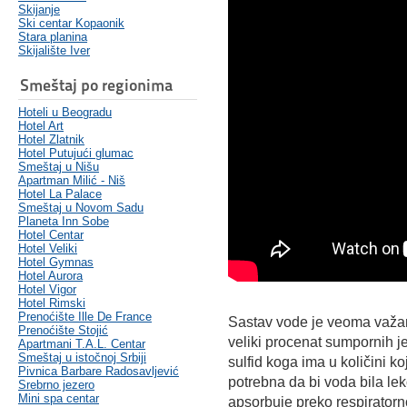
Skijanje
Ski centar Kopaonik
Stara planina
Skijalište Iver
Smeštaj po regionima
Hoteli u Beogradu
Hotel Art
Hotel Zlatnik
Hotel Putujući glumac
Smeštaj u Nišu
Apartman Milić - Niš
Hotel La Palace
Smeštaj u Novom Sadu
Planeta Inn Sobe
Hotel Centar
Hotel Veliki
Hotel Gymnas
Hotel Aurora
Hotel Vigor
Hotel Rimski
Prenoćište Ille De France
Sastav vode je veoma važan
Prenoćište Stojić
veliki procenat sumpornih je
Apartmani T.A.L. Centar
Smeštaj u istočnoj Srbiji
sulfid koga ima u količini k
Pivnica Barbare Radosavljević
potrebna da bi voda bila le
Srebrno jezero
Mini spa centar
apsorbuje preko respiratorno