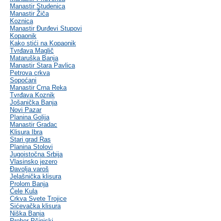
Manastir Studenica
Manastir Žiča
Koznica
Manastir Đurđevi Stupovi
Kopaonik
Kako stići na Kopaonik
Tvrđava Maglič
Mataruška Banja
Manastir Stara Pavlica
Petrova crkva
Sopoćani
Manastir Crna Reka
Tvrđava Koznik
Jošanička Banja
Novi Pazar
Planina Golija
Manastir Gradac
Klisura Ibra
Stari grad Ras
Planina Stolovi
Jugoistočna Srbija
Vlasinsko jezero
Đavolja varoš
Jelašnička klisura
Prolom Banja
Ćele Kula
Crkva Svete Trojice
Sićevačka klisura
Niška Banja
Prohor Pčinjski