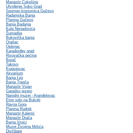
Manastir Čokešina
Utvrđenje Soko Grad
Spomen kosturnica Gučevo
Radanjska Banja
Planina Gučevo
Banja Badanja
Kula Nenadovića
Šumadija
Bukovička banja
Orašac
Oplenac
Karađorđev grad
Risovačka pećina
Borač
Takovo
Kragujevac
Akvarijum
Banja Ljig
Banja Trepča
Manastir Vujan
Garaško jezero
Narodni muzej - Aranđelovac
Etno selo na Bukulji
Ravna Gora
Planina Rudnik
Manastir Kalenić
Manastir Drača
Banja Vrujci
Muzej Živojina Mišića
Divčibare