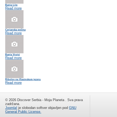
Banja Ljig
Read more
Cerjanska pećina
Read more
Banja Vrujci
Read more
Ribolov na Vlasinskom jezeru
Read more
© 2026 Discover Serbia - Moja Planeta . Sva prava
zadržana.
Joomla!
je slobodan softver objavljen pod
GNU
General Public License.