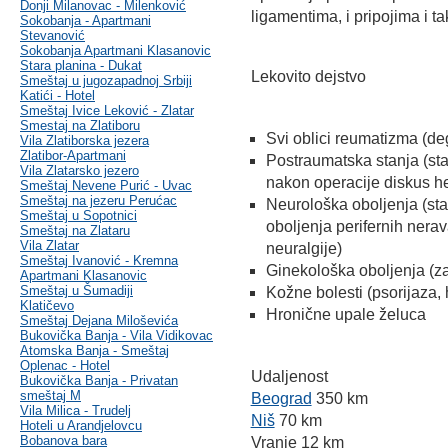
Donji Milanovac - Milenković
ligamentima, i pripojima i ta
Sokobanja - Apartmani
Stevanović
Sokobanja Apartmani Klasanovic
Stara planina - Dukat
Lekovito dejstvo
Smeštaj u jugozapadnoj Srbiji
Katići - Hotel
Smeštaj Ivice Leković - Zlatar
Smestaj na Zlatiboru
Svi oblici reumatizma (de
Vila Zlatiborska jezera
Zlatibor-Apartmani
Postraumatska stanja (sta
Vila Zlatarsko jezero
nakon operacije diskus he
Smeštaj Nevene Purić - Uvac
Smeštaj na jezeru Perućac
Neurološka oboljenja (st
Smeštaj u Sopotnici
oboljenja perifernih nerava
Smeštaj na Zlataru
Vila Zlatar
neuralgije)
Smeštaj Ivanović - Kremna
Ginekološka oboljenja (za
Apartmani Klasanovic
Smeštaj u Šumadiji
Kožne bolesti (psorijaza,
Klatičevo
Hronične upale želuca
Smeštaj Dejana Miloševića
Bukovička Banja - Vila Vidikovac
Atomska Banja - Smeštaj
Oplenac - Hotel
Udaljenost
Bukovička Banja - Privatan
smeštaj M
Beograd
350 km
Vila Milica - Trudelj
Niš
70 km
Hoteli u Arandjelovcu
Bobanova bara
Vranje 12 km