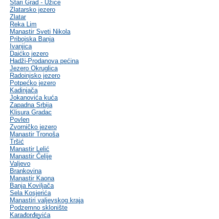
Stari Grad - Užice
Zlatarsko jezero
Zlatar
Reka Lim
Manastir Sveti Nikola
Pribojska Banja
Ivanjica
Daićko jezero
Hadži-Prodanova pećina
Jezero Okruglica
Radoinjsko jezero
Potpećko jezero
Kadinjača
Jokanovića kuća
Zapadna Srbija
Klisura Gradac
Povlen
Zvorničko jezero
Manastir Tronoša
Tršić
Manastir Lelić
Manastir Ćelije
Valjevo
Brankovina
Manastir Kaona
Banja Koviljača
Sela Kosjerića
Manastiri valjevskog kraja
Podzemno sklonište
Karađorđevića