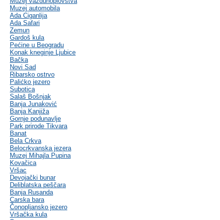
Muzej vazduhoplovstva
Muzej automobila
Ada Ciganlija
Ada Safari
Zemun
Gardoš kula
Pećine u Beogradu
Konak kneginje Ljubice
Bačka
Novi Sad
Ribarsko ostrvo
Palićko jezero
Subotica
Salaš Bošnjak
Banja Junaković
Banja Kanjiža
Gornje podunavlje
Park prirode Tikvara
Banat
Bela Crkva
Belocrkvanska jezera
Muzej Mihajla Pupina
Kovačica
Vršac
Devojački bunar
Deliblatska peščara
Banja Rusanda
Carska bara
Čonopljansko jezero
Vršačka kula