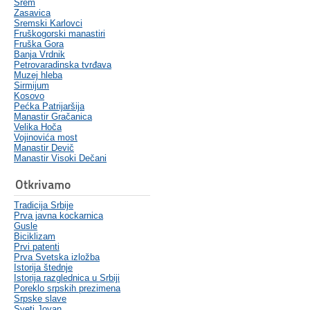
Srem
Zasavica
Sremski Karlovci
Fruškogorski manastiri
Fruška Gora
Banja Vrdnik
Petrovaradinska tvrđava
Muzej hleba
Sirmijum
Kosovo
Pećka Patrijaršija
Manastir Gračanica
Velika Hoča
Vojinovića most
Manastir Devič
Manastir Visoki Dečani
Otkrivamo
Tradicija Srbije
Prva javna kockarnica
Gusle
Biciklizam
Prvi patenti
Prva Svetska izložba
Istorija štednje
Istorija razglednica u Srbiji
Poreklo srpskih prezimena
Srpske slave
Sveti Jovan