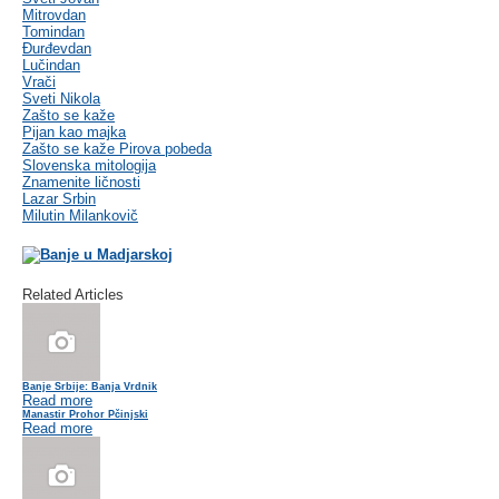
Mitrovdan
Tomindan
Đurđevdan
Lučindan
Vrači
Sveti Nikola
Zašto se kaže
Pijan kao majka
Zašto se kaže Pirova pobeda
Slovenska mitologija
Znamenite ličnosti
Lazar Srbin
Milutin Milankovič
Related Articles
Banje Srbije: Banja Vrdnik
Read more
Manastir Prohor Pčinjski
Read more