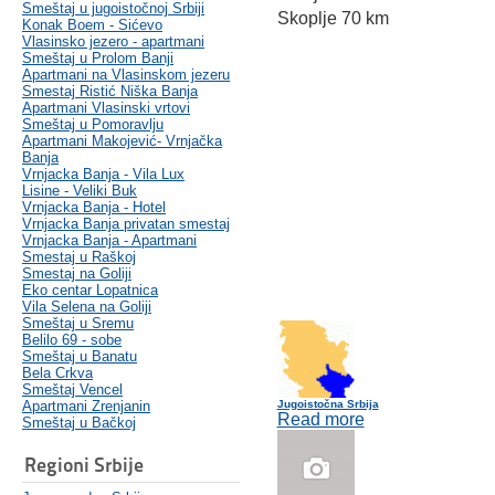
Smeštaj u jugoistočnoj Srbiji
Skoplje 70 km
Konak Boem - Sićevo
Vlasinsko jezero - apartmani
Smeštaj u Prolom Banji
Apartmani na Vlasinskom jezeru
Smestaj Ristić Niška Banja
Apartmani Vlasinski vrtovi
Smeštaj u Pomoravlju
Apartmani Makojević- Vrnjačka
Banja
Vrnjacka Banja - Vila Lux
Lisine - Veliki Buk
Vrnjacka Banja - Hotel
Vrnjacka Banja privatan smestaj
Vrnjacka Banja - Apartmani
Smestaj u Raškoj
Smestaj na Goliji
Eko centar Lopatnica
Vila Selena na Goliji
Smeštaj u Sremu
Belilo 69 - sobe
Smeštaj u Banatu
Bela Crkva
Smeštaj Vencel
Apartmani Zrenjanin
Jugoistočna Srbija
Read more
Smeštaj u Bačkoj
Regioni Srbije