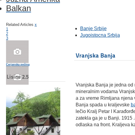
Balkan
Related Articles
x
Banje Srbije
1
2
Jugoistocna Srbija
3
Vranjska Banja
Cerjanska pećina
Lisine 2.5
Vranjska Banja je jedna od 
Banja Junaković
mineralnim vodama Vranjske 
a za vreme Rimljana njena v
Banja spada u kraljevske
ba
lečio Kralj Petar I Karađorđ
Banje u Srbiji - Sijarinska Banja
zatekla ga je u Banji. 1915 
odlaska na front. Kraljeva ka