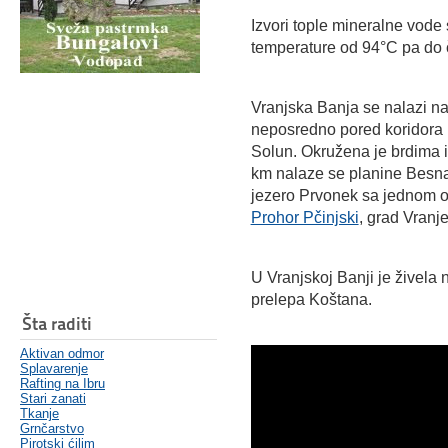
Izvori tople mineralne vode 
temperature od 94°C pa do č
Vranjska Banja se nalazi na
neposredno pored koridora 
Solun. Okružena je brdima 
km nalaze se planine Besna
jezero Prvonek sa jednom od
Prohor Pčinjski
, grad Vranje
U Vranjskoj Banji je živela 
prelepa Koštana.
Šta raditi
Aktivan odmor
Splavarenje
Rafting na Ibru
Stari zanati
Tkanje
Grnčarstvo
Pirotski ćilim