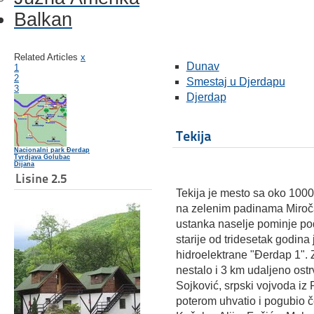
Balkan
Related Articles
x
Dunav
1
2
Smestaj u Djerdapu
3
Djerdap
Tekija
Nacionalni park Đerdap
Tvrdjava Golubac
Dijana
Lisine 2.5
Tekija je mesto sa oko 100
na zelenim padinama Miroča
ustanka naselje pominje po
starije od tridesetak godina
hidroelektrane "Đerdap 1".
nestalo i 3 km udaljeno ost
Sojković, srpski vojvoda iz
poterom uhvatio i pogubio č