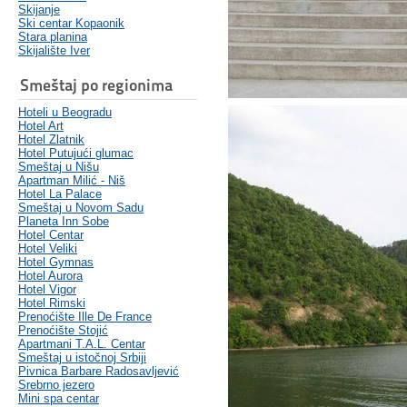
Skijanje
Ski centar Kopaonik
Stara planina
Skijalište Iver
Smeštaj po regionima
Hoteli u Beogradu
Hotel Art
Hotel Zlatnik
Hotel Putujući glumac
Smeštaj u Nišu
Apartman Milić - Niš
Hotel La Palace
Smeštaj u Novom Sadu
Planeta Inn Sobe
Hotel Centar
Hotel Veliki
Hotel Gymnas
Hotel Aurora
Hotel Vigor
Hotel Rimski
Prenoćište Ille De France
Prenoćište Stojić
Apartmani T.A.L. Centar
Smeštaj u istočnoj Srbiji
Pivnica Barbare Radosavljević
Srebrno jezero
Mini spa centar