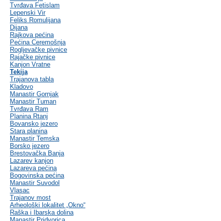
Tvrđava Fetislam
Lepenski Vir
Feliks Romulijana
Dijana
Rajkova pećina
Pećina Ceremošnja
Rogljevačke pivnice
Rajačke pivnice
Kanjon Vratne
Tekija
Trajanova tabla
Kladovo
Manastir Gornjak
Manastir Tuman
Tvrđava Ram
Planina Rtanj
Bovansko jezero
Stara planina
Manastir Temska
Borsko jezero
Brestovačka Banja
Lazarev kanjon
Lazareva pećina
Bogovinska pećina
Manastir Suvodol
Vlasac
Trajanov most
Arheološki lokalitet „Okno“
Raška i Ibarska dolina
Manastir Pridvorica