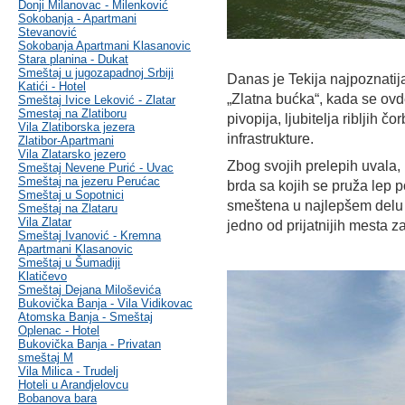
Donji Milanovac - Milenković
Sokobanja - Apartmani
Stevanović
Sokobanja Apartmani Klasanovic
Stara planina - Dukat
Smeštaj u jugozapadnoj Srbiji
Danas je Tekija najpoznatija
Katići - Hotel
„Zlatna bućka“, kada se ovde
Smeštaj Ivice Leković - Zlatar
Smestaj na Zlatiboru
pivopija, ljubitelja ribljih č
Vila Zlatiborska jezera
infrastrukture.
Zlatibor-Apartmani
Vila Zlatarsko jezero
Zbog svojih prelepih uvala,
Smeštaj Nevene Purić - Uvac
Smeštaj na jezeru Perućac
brda sa kojih se pruža lep 
Smeštaj u Sopotnici
smeštena u najlepšem del
Smeštaj na Zlataru
Vila Zlatar
jedno od prijatnijih mesta 
Smeštaj Ivanović - Kremna
Apartmani Klasanovic
Smeštaj u Šumadiji
Klatičevo
Smeštaj Dejana Miloševića
Bukovička Banja - Vila Vidikovac
Atomska Banja - Smeštaj
Oplenac - Hotel
Bukovička Banja - Privatan
smeštaj M
Vila Milica - Trudelj
Hoteli u Arandjelovcu
Bobanova bara