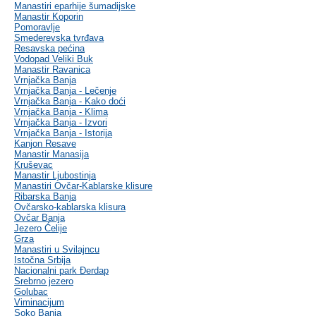
Manastiri eparhije šumadijske
Manastir Koporin
Pomoravlje
Smederevska tvrđava
Resavska pećina
Vodopad Veliki Buk
Manastir Ravanica
Vrnjačka Banja
Vrnjačka Banja - Lečenje
Vrnjačka Banja - Kako doći
Vrnjačka Banja - Klima
Vrnjačka Banja - Izvori
Vrnjačka Banja - Istorija
Kanjon Resave
Manastir Manasija
Kruševac
Manastir Ljubostinja
Manastiri Ovčar-Kablarske klisure
Ribarska Banja
Ovčarsko-kablarska klisura
Ovčar Banja
Jezero Ćelije
Grza
Manastiri u Svilajncu
Istočna Srbija
Nacionalni park Đerdap
Srebrno jezero
Golubac
Viminacijum
Soko Banja