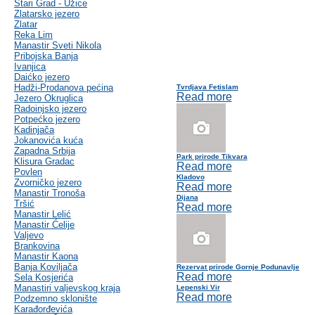
Stari Grad - Užice
Zlatarsko jezero
Zlatar
Reka Lim
Manastir Sveti Nikola
Pribojska Banja
Ivanjica
Daićko jezero
Hadži-Prodanova pećina
Tvrdjava Fetislam
Read more
Jezero Okruglica
Radoinjsko jezero
Potpećko jezero
Kadinjača
Jokanovića kuća
Zapadna Srbija
Park prirode Tikvara
Klisura Gradac
Read more
Povlen
Kladovo
Zvorničko jezero
Read more
Manastir Tronoša
Dijana
Tršić
Read more
Manastir Lelić
Manastir Ćelije
Valjevo
Brankovina
Manastir Kaona
Banja Koviljača
Rezervat prirode Gornje Podunavlje
Read more
Sela Kosjerića
Manastiri valjevskog kraja
Lepenski Vir
Read more
Podzemno sklonište
Karađorđevića