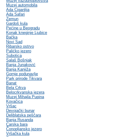
Muzej vazduhoplovstva
Muzej automobila
Ada Ciganlija
Ada Safari
Zemun
Gardoš kula
Pećine u Beogradu
Konak kneginje Ljubice
Bačka
Novi Sad
Ribarsko ostrvo
Palićko jezero
Subotica
Salaš Bošnjak
Banja Junaković
Banja Kanjiža
Gornje podunavlje
Park prirode Tikvara
Banat
Bela Crkva
Belocrkvanska jezera
Muzej Mihajla Pupina
Kovačica
Vršac
Devojački bunar
Deliblatska peščara
Banja Rusanda
Carska bara
Čonopljansko jezero
Vršačka kula