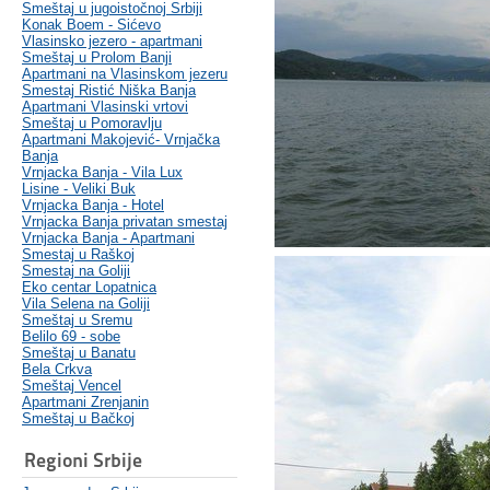
Smeštaj u jugoistočnoj Srbiji
Konak Boem - Sićevo
Vlasinsko jezero - apartmani
Smeštaj u Prolom Banji
Apartmani na Vlasinskom jezeru
Smestaj Ristić Niška Banja
Apartmani Vlasinski vrtovi
Smeštaj u Pomoravlju
Apartmani Makojević- Vrnjačka
Banja
Vrnjacka Banja - Vila Lux
Lisine - Veliki Buk
Vrnjacka Banja - Hotel
Vrnjacka Banja privatan smestaj
Vrnjacka Banja - Apartmani
Smestaj u Raškoj
Smestaj na Goliji
Eko centar Lopatnica
Vila Selena na Goliji
Smeštaj u Sremu
Belilo 69 - sobe
Smeštaj u Banatu
Bela Crkva
Smeštaj Vencel
Apartmani Zrenjanin
Smeštaj u Bačkoj
Regioni Srbije