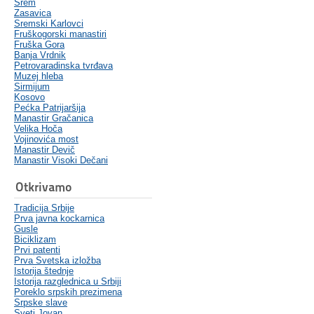
Srem
Zasavica
Sremski Karlovci
Fruškogorski manastiri
Fruška Gora
Banja Vrdnik
Petrovaradinska tvrđava
Muzej hleba
Sirmijum
Kosovo
Pećka Patrijaršija
Manastir Gračanica
Velika Hoča
Vojinovića most
Manastir Devič
Manastir Visoki Dečani
Otkrivamo
Tradicija Srbije
Prva javna kockarnica
Gusle
Biciklizam
Prvi patenti
Prva Svetska izložba
Istorija štednje
Istorija razglednica u Srbiji
Poreklo srpskih prezimena
Srpske slave
Sveti Jovan