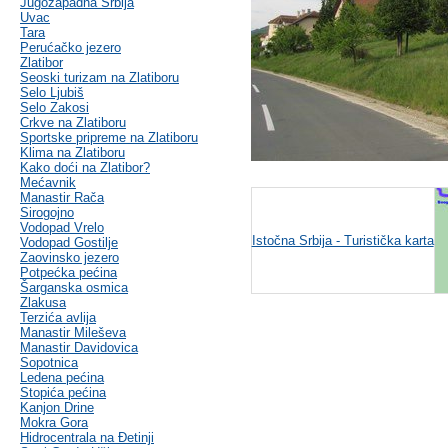
Jugozapadna Srbija
Uvac
Tara
Perućačko jezero
Zlatibor
Seoski turizam na Zlatiboru
Selo Ljubiš
Selo Zakosi
Crkve na Zlatiboru
Sportske pripreme na Zlatiboru
Klima na Zlatiboru
Kako doći na Zlatibor?
Mećavnik
Manastir Rača
Sirogojno
Vodopad Vrelo
Istočna Srbija - Turistička karta
Vodopad Gostilje
Zaovinsko jezero
Potpećka pećina
Šarganska osmica
Zlakusa
Terzića avlija
Manastir Mileševa
Manastir Davidovica
Sopotnica
Ledena pećina
Stopića pećina
Kanjon Drine
Mokra Gora
Hidrocentrala na Đetinji