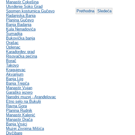
Manastir Čokešina
Utvrđenje Soko Grad
Spomen kosturnica Gučevo
Prethodna
Sledeća
Radanjska Banja
Planina Gučevo
Banja Badanja
Kula Nenadovića
Šumadija
Bukovička banja
Orašac
Oplenac
Karađorđev grad
Risovačka pećina
Borač
Takovo
Kragujevac
Akvarijum
Banja Ljig
Banja Trepča
Manastir Vujan
Garaško jezero
Narodni muzej - Aranđelovac
Etno selo na Bukulji
Ravna Gora
Planina Rudnik
Manastir Kalenić
Manastir Drača
Banja Vrujci
Muzej Živojina Mišića
Divčibare