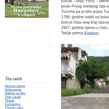
Kučuk – Aliju, Fočić – Mehm
posle Prvog svetskog rata pr
Turcima pa je bila prava Tur
1788. godine nabili na kol
kom je čitav ovaj kraj nazv
1927. godine njemu u čast,
Tekije prema
Kladovu
.
Šta raditi
Aktivan odmor
Splavarenje
Rafting na Ibru
Stari zanati
Tkanje
Grnčarstvo
Pirotski ćilim