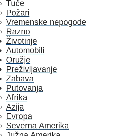
Tuče
Požari
Vremenske nepogode
Razno
Životinje
Automobili
Oružje
Preživljavanje
Zabava
Putovanja
Afrika
Azija
Evropa
Severna Amerika
Južna Amerika