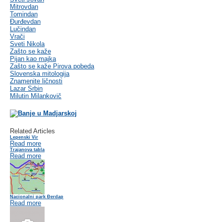
Mitrovdan
Tomindan
Đurđevdan
Lučindan
Vrači
Sveti Nikola
Zašto se kaže
Pijan kao majka
Zašto se kaže Pirova pobeda
Slovenska mitologija
Znamenite ličnosti
Lazar Srbin
Milutin Milankovič
Related Articles
Lepenski Vir
Read more
Trajanova tabla
Read more
Nacionalni park Đerdap
Read more