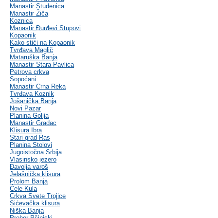
Manastir Studenica
Manastir Žiča
Koznica
Manastir Đurđevi Stupovi
Kopaonik
Kako stići na Kopaonik
Tvrđava Maglič
Mataruška Banja
Manastir Stara Pavlica
Petrova crkva
Sopoćani
Manastir Crna Reka
Tvrđava Koznik
Jošanička Banja
Novi Pazar
Planina Golija
Manastir Gradac
Klisura Ibra
Stari grad Ras
Planina Stolovi
Jugoistočna Srbija
Vlasinsko jezero
Đavolja varoš
Jelašnička klisura
Prolom Banja
Ćele Kula
Crkva Svete Trojice
Sićevačka klisura
Niška Banja
Prohor Pčinjski