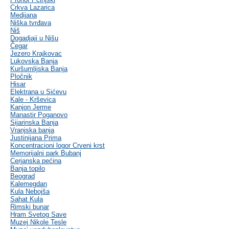
Crkva Lazarica
Medijana
Niška tvrđava
Niš
Dogadjaji u Nišu
Čegar
Jezero Krajkovac
Lukovska Banja
Kuršumlijska Banja
Pločnik
Hisar
Elektrana u Sićevu
Kale - Krševica
Kanjon Jerme
Manastir Poganovo
Sijarinska Banja
Vranjska banja
Justinijana Prima
Koncentracioni logor Crveni krst
Memorijalni park Bubanj
Cerjanska pećina
Banja topilo
Beograd
Kalemegdan
Kula Nebojša
Sahat Kula
Rimski bunar
Hram Svetog Save
Muzej Nikole Tesle